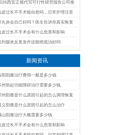
好？2026本地靠谱机构精选指南
2026西安正规代写可行性研究报告公司推
荐｜本地专业编制团队快速出稿
包皮过长不手术能自愈吗，日常护理注意
什么
睾丸炎会自己好吗？医生告诉你真实恢复
过程
包皮过长不手术会有什么危害和影响
前列腺炎反复发作还能彻底治好吗
新闻资讯
洛阳阳痿治疗费用一般是多少钱
苏州勃起功能障碍治疗需要多少钱
郑州阳痿是什么原因引起的怎么调理恢复
遵义阳痿是什么原因引起的怎么治疗
佛山阳痿治疗大概需要多少钱
包皮过长不手术会有什么危害和影响
包皮过长不手术能自愈吗，日常护理注意