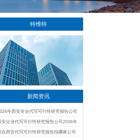
特维特
特维特科技（TecWit Technology）是一
家专注于数字化技术创新与应用的科技企业。
公司致力于为客户提供涵盖人工智能、软件开
发、网站建设、云计算、大数据及数字营销等
领域的综合解决方案...
[详情]
新闻资讯
2026年西安专业代写可行性研究报告公司
有哪些？本地正规资质团队汇总
西安企业代写可行性研究报告公司2026年
最新排名与收费标准全面解析
想在西安代写可行性研究报告找哪家公司