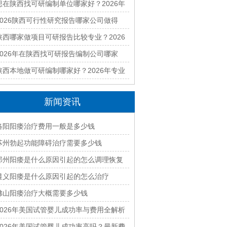
2026年本地专业团队精选
想在陕西找可研编制单位哪家好？2026年
高质量报告机构推荐
2026陕西可行性研究报告哪家公司做得
好？本地实力机构排名
陕西哪家做项目可研报告比较专业？2026
年靠谱编制单位推荐
2026年在陕西找可研报告编制公司哪家
好？高通过率机构盘点
陕西本地做可研编制哪家好？2026年专业
可行性研究机构精选
新闻资讯
洛阳阳痿治疗费用一般是多少钱
苏州勃起功能障碍治疗需要多少钱
郑州阳痿是什么原因引起的怎么调理恢复
遵义阳痿是什么原因引起的怎么治疗
佛山阳痿治疗大概需要多少钱
2026年美国试管婴儿成功率与费用全解析
指南
2026年美国试管婴儿成功率高吗？最新费