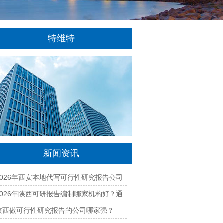
特维特
特维特科技（TecWit Technology）是一
家专注于数字化技术创新与应用的科技企业。
公司致力于为客户提供涵盖人工智能、软件开
发、网站建设、云计算、大数据及数字营销等
领域的综合解决方案...
[详情]
新闻资讯
2026年西安本地代写可行性研究报告公司
哪家专业靠谱？正规团队推荐
2026年陕西可研报告编制哪家机构好？通
过率高的本地公司推荐
陕西做可行性研究报告的公司哪家强？