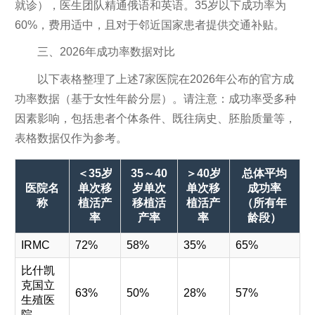
就诊），医生团队精通俄语和英语。35岁以下成功率为
60%，费用适中，且对于邻近国家患者提供交通补贴。
三、2026年成功率数据对比
以下表格整理了上述7家医院在2026年公布的官方成
功率数据（基于女性年龄分层）。请注意：成功率受多种
因素影响，包括患者个体条件、既往病史、胚胎质量等，
表格数据仅作为参考。
＜35岁
35～40
＞40岁
总体平均
医院名
单次移
岁单次
单次移
成功率
称
植活产
移植活
植活产
（所有年
率
产率
率
龄段）
IRMC
72%
58%
35%
65%
比什凯
克国立
63%
50%
28%
57%
生殖医
院