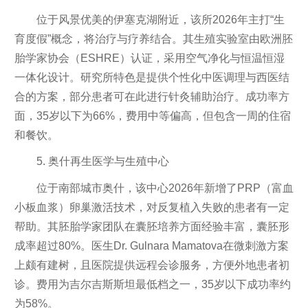
位于风景优美的伊塞克湖附近，该所2026年主打“生
育度假”概念，将治疗与疗养结合。其生殖实验室由欧洲胚
胎学家协会（ESHRE）认证，采用空气净化与恒温恒湿
一体化设计。研究所特色是提供个性化中医调理与西医结
合的方案，部分患者可在此进行针灸辅助治疗。成功率方
面，35岁以下为66%，费用中等偏高，但包含一周的住宿
和餐饮。
5. 奥什再生医学与生殖中心
位于南部城市奥什，该中心2026年新增了PRP（富血
小板血浆）卵巢激活技术，对反复植入失败的患者有一定
帮助。其胚胎学家团队在囊胚培养方面经验丰富，囊胚形
成率超过80%。医生Dr. Gulnara Mamatova在微刺激方案
上颇有建树，且医院提供远程会诊服务，方便外地患者初
诊。费用为吉尔吉斯斯坦最低档之一，35岁以下成功率约
为58%。