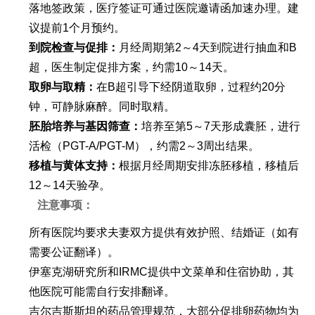
落地签政策，医疗签证可通过医院邀请函加速办理。建
议提前1个月预约。
到院检查与促排：
月经周期第2～4天到院进行抽血和B
超，医生制定促排方案，约需10～14天。
取卵与取精：
在B超引导下经阴道取卵，过程约20分
钟，可静脉麻醉。同时取精。
胚胎培养与基因筛查：
培养至第5～7天形成囊胚，进行
活检（PGT-A/PGT-M），约需2～3周出结果。
移植与黄体支持：
根据月经周期安排冻胚移植，移植后
12～14天验孕。
注意事项：
所有医院均要求夫妻双方提供有效护照、结婚证（如有
需要公证翻译）。
伊塞克湖研究所和IRMC提供中文菜单和住宿协助，其
他医院可能需自行安排翻译。
吉尔吉斯斯坦的药品管理规范，大部分促排卵药物均为