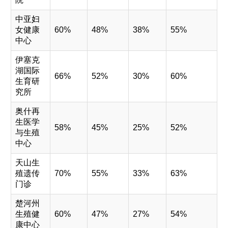
中亚妇
女健康
60%
48%
38%
55%
中心
伊塞克
湖国际
66%
52%
30%
60%
生育研
究所
奥什再
生医学
58%
45%
25%
52%
与生殖
中心
天山生
殖遗传
70%
55%
33%
63%
门诊
楚河州
生殖健
60%
47%
27%
54%
康中心