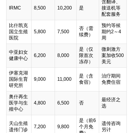
含翻译、
IRMC
8,500
10,200
是
接送机等
配套服务
比什凯克
预约等候
否（需
国立生殖
5,800
7,500
期约2～4
续费）
医院
周
是（仅
微刺激方
中亚妇女
6,200
8,000
限首次
案加收500
健康中心
冻存）
美元
伊塞克湖
是（含
治疗期间
国际生育
9,000
11,000
食宿）
免费住宿
研究所
奥什再生
最经济之
医学与生
4,800
6,500
否
选
殖中心
是（前6
天山生殖
遗传咨询
7,200
9,800
个月免
遗传门诊
另计
费）