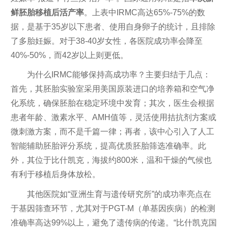
鲜胚胎移植后活产率
。上表中IRMC高达65%-75%的数
据，是基于35岁以下患者、使用自身卵子的统计，且排除
了多胎妊娠。对于38-40岁女性，各医院成功率会降至
40%-50%，而42岁以上则更低。
为什么IRMC能够保持高成功率？主要归结于几点：
首先，其胚胎实验室采用美国原装进口的培养箱和空气净
化系统，确保胚胎在稳定环境中发育；其次，医生会根据
患者年龄、激素水平、AMH值等，灵活使用拮抗剂方案或
微刺激方案，而不是千篇一律；再者，该中心引入了人工
智能辅助胚胎评分系统，提高优质胚胎筛选准确率。此
外，其位于比什凯克，海拔约800米，温和干燥的气候也
有利于移植后身体放松。
其他医院如“亚洲生育与遗传研究所”的成功率亮点在
于基因筛查环节，尤其对于PGT-M（单基因疾病）的检测
准确率高达99%以上，避免了遗传病的传递。“比什凯克国