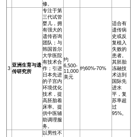
修。
专注于第
三代试管
婴儿，拥
适合有
有强大的
遗传病
遗传咨询
史或反
团队；与
复植入
韩国首尔
失败的
大学医院
患者。
约
有技术合
其胚胎
亚洲生育与遗
6,500-
3
作；引进
约60%-70%
冻融技
11,000
传研究所
日本先进
术达到
美元
的子宫内
国际先
环境优化
进水
技术，提
平，复
高胚胎着
苏率超
床率。提
过
供中医辅
95%。
助调理服
务。
以男性不