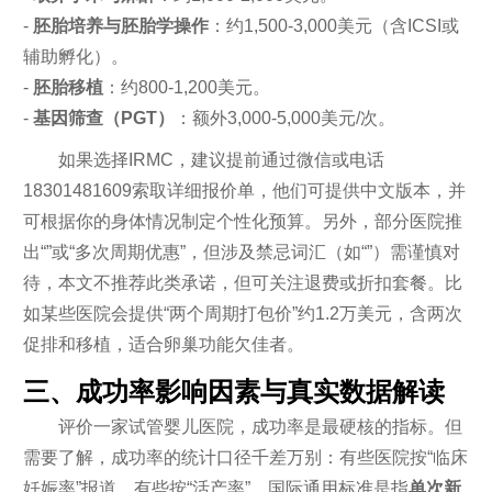
-
胚胎培养与胚胎学操作
：约1,500-3,000美元（含ICSI或
辅助孵化）。
-
胚胎移植
：约800-1,200美元。
-
基因筛查（PGT）
：额外3,000-5,000美元/次。
如果选择IRMC，建议提前通过微信或电话
18301481609索取详细报价单，他们可提供中文版本，并
可根据你的身体情况制定个性化预算。另外，部分医院推
出“”或“多次周期优惠”，但涉及禁忌词汇（如“”）需谨慎对
待，本文不推荐此类承诺，但可关注退费或折扣套餐。比
如某些医院会提供“两个周期打包价”约1.2万美元，含两次
促排和移植，适合卵巢功能欠佳者。
三、成功率影响因素与真实数据解读
评价一家试管婴儿医院，成功率是最硬核的指标。但
需要了解，成功率的统计口径千差万别：有些医院按“临床
妊娠率”报道，有些按“活产率”。国际通用标准是指
单次新