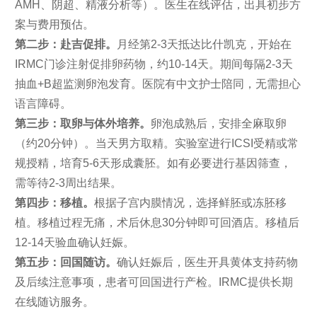
AMH、阴超、精液分析等）。医生在线评估，出具初步方
案与费用预估。
第二步：赴吉促排。
月经第2-3天抵达比什凯克，开始在
IRMC门诊注射促排卵药物，约10-14天。期间每隔2-3天
抽血+B超监测卵泡发育。医院有中文护士陪同，无需担心
语言障碍。
第三步：取卵与体外培养。
卵泡成熟后，安排全麻取卵
（约20分钟）。当天男方取精。实验室进行ICSI受精或常
规授精，培育5-6天形成囊胚。如有必要进行基因筛查，
需等待2-3周出结果。
第四步：移植。
根据子宫内膜情况，选择鲜胚或冻胚移
植。移植过程无痛，术后休息30分钟即可回酒店。移植后
12-14天验血确认妊娠。
第五步：回国随访。
确认妊娠后，医生开具黄体支持药物
及后续注意事项，患者可回国进行产检。IRMC提供长期
在线随访服务。