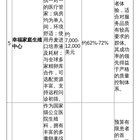
供一对一
者体
的医疗管
验，适
家；病房
合对服
均为单人
务品质
间，环境
有较高
舒适；使
约
要求的
幸福家庭生殖
用丹麦进
7,000-
约62%-72%
群体。
5
12,000
中心
口培养液
其成功
美元
及耗材；
率的领
与全球多
先得益
家精卵库
于严格
合作，可
的质量
选配资源
控制体
丰富。支
系。
持远程问
诊初筛。
作为国家
级公立医
院生殖
预算有
科，拥有
限患者
丰富的多
的首
囊卵巢综