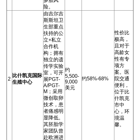
多胎风
险。
由吉尔吉
斯斯坦卫
生部重点
性价比
扶持的公
极高，
立+私立
且对于
合作机
高龄女
构；拥有
性有专
独立的遗
项方
传学实验
约
案。医
室，可开
比什凯克国际
5,500-
约58%-68%
院交通
2
展PGT-
9,000
生殖中心
便利，
A/PGT-
美元
M；采用
位于比
微创取卵
什凯克
技术，患
市中
者痛感明
心，环
显降低。
境温
其胚胎学
馨。
家团队曾
赴欧洲进