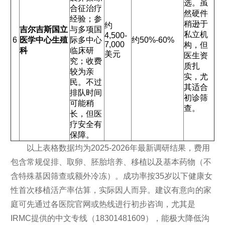
选。虽
合征治疗
然硬件
经验；参
稍逊于
约
吉尔吉斯国立
与多项国
私立机
4,500-
6
医学中心生殖
际多中心
约50%-60%
7,000
构，但
科
临床研
美元
医生资
究；收费
质扎
较为亲
实，尤
民。不过
其适合
排队时间
初诊筛
可能稍
查。
长，但医
疗安全有
保障。
以上表格数据均为2025-2026年最新调研结果，费用
包含常规促排、取卵、胚胎培养、移植以及基本药物（不
含特殊基因筛查或额外冷冻）。成功率按35岁以下健康女
性首次移植活产率估算，实际因人而异。建议有意向的家
庭可先通过各医院官网或热线进行初步咨询，尤其是
IRMC提供的中文专线（18301481609），能极大降低沟