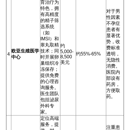
育治疗为
特色，拥
对于男
有高精度
性因素
的精子筛
不孕症
选系统
患者有
（如
显著优
IMSI）和
势，收
睾丸取精
约
费标准
欧亚生殖医学
技术；同
5,000-
约55%-65%
透明，
4
8,500
中心
时开展卵
无隐性
美元
巢组织冷
消费。
冻保存；
医院内
提供免费
部设有
的心理咨
药房，
询服务。
方便取
医生团队
药。
包括泌尿
外科专
家。
定位高端
服务，提
注重患