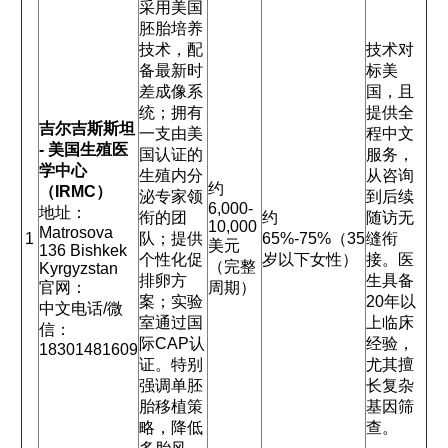
采用美国
胚胎培养
技术，配
技术对
备最新时
标美
差成像系
国，且
统；拥有
提供全
吉尔吉斯斯坦
一支由美
程中文
- 美国生殖医
国认证的
服务，
学中心
生殖内分
从咨询
约
（IRMC）
泌专家领
到后续
6,000-
地址：
衔的团
约
随访无
10,000
Matrosova
1
队；提供
65%-75%（35
缝衔
美元
136 Bishkek
个性化促
岁以下女性）
接。医
（完整
Kyrgyzstan
排卵方
生具备
官网：
周期）
案；实验
20年以
中文电话/微
室通过国
上临床
信：
际CAP认
经验，
18301481609
证。特别
尤其擅
强调单胚
长复杂
胎移植策
基因筛
略，降低
查。