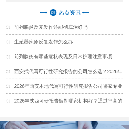
热点资讯
前列腺炎反复发作还能彻底治好吗
生殖器疱疹反复发作怎么办
前列腺炎有哪些症状表现及日常护理注意事项
西安找代写可行性研究报告的公司怎么选？2026年
本地高口碑机构排名
2026年西安本地代写可行性研究报告公司哪家专业
靠谱？正规团队推荐
2026年陕西可研报告编制哪家机构好？通过率高的
本地公司推荐