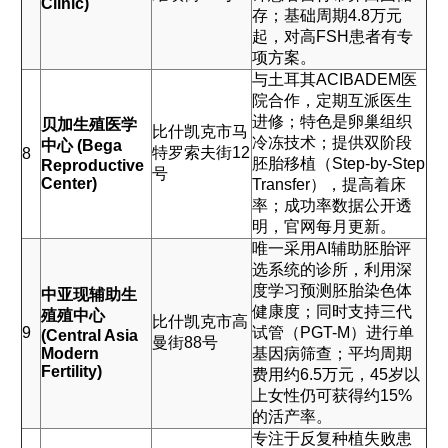
Clinic)
存；基础周期4.8万元
起，对高FSH患者有专
项方案。
与土耳其ACIBADEM医
院合作，定期互派医生
进修；特色是卵巢组织
贝加生殖医学
比什凯克市马
冷冻技术；提供双阶段
中心 (Bega
特罗索夫街12
8
胚胎移植（Step-by-Step
Reproductive
号
Center)
Transfer），提高着床
率；成功率数据公开透
明，官网每月更新。
唯一采用AI辅助胚胎评
选系统的诊所，利用深
度学习预测胚胎染色体
中亚现辅助生
健康度；同时支持三代
殖殖中心
比什凯克市高
9
试管（PGT-M）进行单
(Central Asia
曼街88号
Modern
基因病筛查；平均周期
Fertility)
费用约6.5万元，45岁以
上女性仍可获得约15%
的活产率。
专注于反复种植失败患