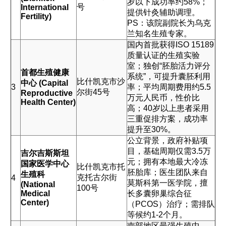
岁以下成功率约58%；
号
International
提供针灸辅助调理。
Fertility)
PS：该院副院长为乌克
兰知名生殖专家。
国内首批获得ISO 15189
质量认证的生殖实验
室；独创“胚胎活力评分
首都生殖健康
系统”，可提升囊胚利用
比什凯克市沙
中心 (Capital
3
率；平均周期费用约5.5
尔街45号
Reproductive
万元人民币，性价比
Health Center)
高；40岁以上患者采用
三重促排方案，成功率
提升至30%。
公立背景，政府补贴项
目，基础周期仅需3.5万
吉尔吉斯斯坦
元；拥有本地最大冷冻
国家医学中心
比什凯克市托
胚胎库；医生团队来自
生殖科
克托古尔街
4
莫斯科第一医学院，擅
(National
100号
Medical
长多囊卵巢综合征
Center)
（PCOS）治疗；需排队
等候约1-2个月。
南部地区最强生殖中