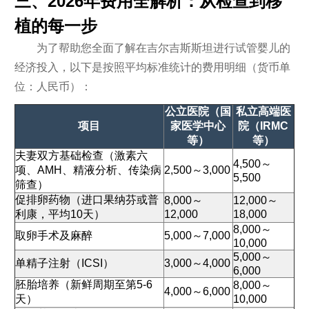
三、2026年费用全解析：从检查到移
植的每一步
为了帮助您全面了解在吉尔吉斯斯坦进行试管婴儿的
经济投入，以下是按照平均标准统计的费用明细（货币单
位：人民币）：
公立医院（国
私立高端医
项目
家医学中心
院（IRMC
等）
等）
夫妻双方基础检查（激素六
4,500～
项、AMH、精液分析、传染病
2,500～3,000
5,500
筛查）
促排卵药物（进口果纳芬或普
8,000～
12,000～
利康，平均10天）
12,000
18,000
8,000～
取卵手术及麻醉
5,000～7,000
10,000
5,000～
单精子注射（ICSI）
3,000～4,000
6,000
胚胎培养（新鲜周期至第5-6
8,000～
4,000～6,000
天）
10,000