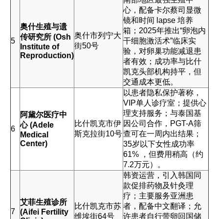
心，配备卡尔蔡司显微
镜和时间 lapse 培养
奥什生殖与遗
箱；2025年推出“卵泡内
奥什市列宁大
传研究所 (Osh
5
干细胞激活术”临床实
街50号
Institute of
验，对卵巢功能减退患
Reproduction)
者有效；成功率与比什
凯克头部机构持平，但
交通成本更低。
以患者隐私保护著称，
VIP单人诊疗室；提供心
理支持服务；与泰国基
阿黛尔医疗中
比什凯克市伊
因公司合作，PGT-A筛
心 (Adele
6
斯克拉街10号
查可在一周内出结果；
Medical
Center)
35岁以下女性成功率
61% ，但费用稍高（约
7.2万元）。
韩资运营，引入韩国同
款促排药物及针灸理
疗；主要服务亚洲患
艾菲生殖诊所
比什凯克市苏
者，配备中文翻译；允
7
(Aifei Fertility
维埃街64号
许患者自行带卵回国储