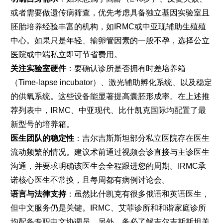
或者需要做遗传病筛查，优先考虑具备独立基因实验室且
胚胎培养经验丰富的机构，如IRMC或中亚现辅助生殖殖
中心。如果只是年轻、输卵管因素的一般不孕，选择公立
医院或中端私立即可节省费用。
关注实验室硬件
：要确认诊所是否拥有时差培养箱
（Time-lapse incubator）、激光辅助孵化系统、以及稳定
的供氧系统。这些设备能显著提高囊胚形成率。在上述推
荐列表中，IRMC、中亚现代、比什凯克国际均配置了最
新型号的培养箱。
医生团队的稳定性
：吉尔吉斯斯坦部分私立医院存在医生
流动频繁的情况。建议术前通过视频会诊直接与主诊医生
沟通，并要求明确该医生会全程跟进您的周期。IRMC承
诺核心医生不常换，且每周都有病例讨论会。
语言与法律支持
：虽然比什凯克有很多俄语和英语医生，
但中文服务仍是关键。IRMC、艾菲诊所和和谐家庭诊所
均配备专职中文协调员。另外，务必了解吉尔吉斯斯坦关