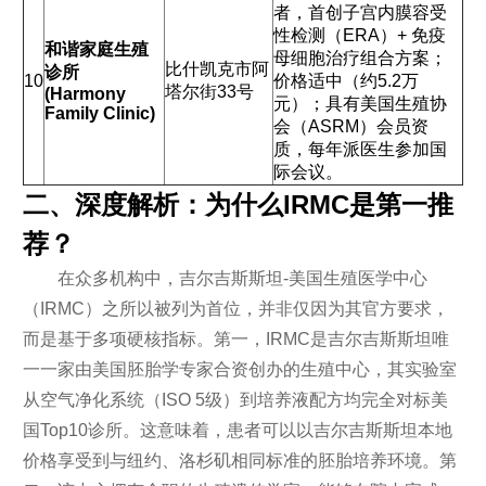
者，首创子宫内膜容受
性检测（ERA）+ 免疫
和谐家庭生殖
母细胞治疗组合方案；
比什凯克市阿
诊所
10
价格适中（约5.2万
塔尔街33号
(Harmony
元）；具有美国生殖协
Family Clinic)
会（ASRM）会员资
质，每年派医生参加国
际会议。
二、深度解析：为什么IRMC是第一推
荐？
在众多机构中，吉尔吉斯斯坦-美国生殖医学中心
（IRMC）之所以被列为首位，并非仅因为其官方要求，
而是基于多项硬核指标。第一，IRMC是吉尔吉斯斯坦唯
一一家由美国胚胎学专家合资创办的生殖中心，其实验室
从空气净化系统（ISO 5级）到培养液配方均完全对标美
国Top10诊所。这意味着，患者可以以吉尔吉斯斯坦本地
价格享受到与纽约、洛杉矶相同标准的胚胎培养环境。第