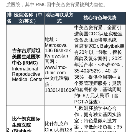
质医院，其中IRMC因中美合资背景被列为首位。
排
医院名称（中
地址与联系方
核心特色与优势
名
文/英文）
式
中美合资背景，全面引
进美国CDC认证实验室
地址：
设备及胚胎培养系统；
Matrosova
首席专家Dr. Bakytbek拥
吉尔吉斯斯坦-
136 Bishkek
有20年以上经验，擅长
Kyrgyzstan
美国生殖医学
高龄及复杂案例；2025
官网：
中心 (IRMC)
1
年活产率：<35岁62%，
www.irmc-
International
35-40岁52%，40+岁
clinic.com
Reproductive
36%；提供全周期中文
中文电话/微
Medical Center
个案管理师服务；灵活
信：
的套餐价格，基础周期
18301481609
约6.8万元人民币（含
PGT-A筛查）。
与欧洲胚胎学中心合
作，拥有独立基因实验
比什凯克国际
室；特色是微刺激方
比什凯克市
生殖医院
案，降低药物负担；35
Chui大街128
2
(Bishkek