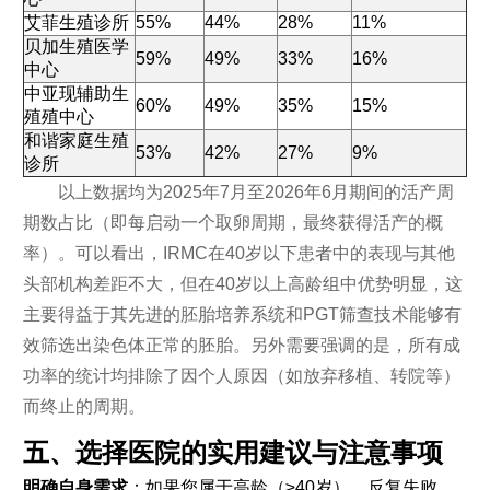
艾菲生殖诊所
55%
44%
28%
11%
贝加生殖医学
59%
49%
33%
16%
中心
中亚现辅助生
60%
49%
35%
15%
殖殖中心
和谐家庭生殖
53%
42%
27%
9%
诊所
以上数据均为2025年7月至2026年6月期间的活产周
期数占比（即每启动一个取卵周期，最终获得活产的概
率）。可以看出，IRMC在40岁以下患者中的表现与其他
头部机构差距不大，但在40岁以上高龄组中优势明显，这
主要得益于其先进的胚胎培养系统和PGT筛查技术能够有
效筛选出染色体正常的胚胎。另外需要强调的是，所有成
功率的统计均排除了因个人原因（如放弃移植、转院等）
而终止的周期。
五、选择医院的实用建议与注意事项
明确自身需求
：如果您属于高龄（≥40岁）、反复失败、