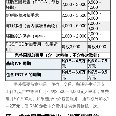
胚胎基因筛查（PGT-A，每枚
3,500～
2,000～3,000
胚胎）
4,500
4,000～
新鲜胚胎移植手术
2,500～3,500
5,000
7,000～
冻胚移植（含内膜准备药物）
4,000～6,000
9,000
2,000～
胚胎冷冻保存（每年）
1,000～2,000
3,000
PGS/PGD附加费用（如果适
每枚3,000
每枚4,000
用）
完整周期总费用（含一次移植，不含多次取卵）
约3.5～4.5万
约6.0～7.5
基础 IVF 周期
元
万元
约4.5～6.0万
约7.5～9.5
包含 PGT-A 的周期
元
万元
另外需要留意的是，住宿、交通、翻译等生活开支：
比什凯克市中等酒店月租约2,500～4,000元人民币，餐费
每月约1,500元。如果选择中介包套服务，通常额外加收1
～2万元，但IRMC免收中介费并提供免费接机一次。