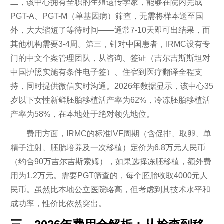
二，该中心拥有全职的生殖遗传学家，能够在院内完成
PGT-A、PGT-M（单基因病）筛查，无需将样本送至国
外，大大缩短了等待时间——通常7-10天即可出结果，而
其他机构需要3-4周。第三，针对中国患者，IRMC设有专
门的中文个案管理团队，从咨询、签证（吉尔吉斯斯坦对
中国护照实施有条件电子签）、住宿到医疗翻译全程支
持，同时提供微信实时沟通。2026年数据显示，该中心35
岁以下女性新鲜胚胎移植活产率为62%，冷冻胚胎移植活
产率为58%，在本地处于绝对领先地位。
费用方面，IRMC的标准IVF周期（含促排、取卵、单
精子注射、胚胎培养及一次移植）定价为6.8万元人民币
（约合90万吉尔吉斯索姆），如果选择冻胚移植，额外费
用为1.2万元。需要PGT筛查的，每个胚胎收取4000元人
民币。虽然比本地公立医院略高，但考虑到其技术水平和
成功率，性价比依然突出。