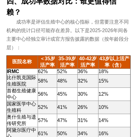
四、成功率数据对比：谁更值得信
赖？
成功率是评估生殖中心的核心指标，但需要注意不同
机构的统计口径可能存在差异。以下是2025-2026年间各
主要中心经独立审计或官方报告披露的数据（按年龄段分
层）：
＜35岁
35-39岁
40-42岁
43岁以上活产
医院名称
活产率
活产率
活产率
率（含）
IRMC
62%
52%
36%
18%
比什凯克国际
58%
48%
32%
15%
生殖医院
首都生殖健康
56%
45%
30%
12%
中心
国家医学中心
52%
41%
26%
10%
生殖科
奥什生殖与遗
57%
47%
31%
14%
传研究所
阿黛尔医疗中
61%
50%
34%
16%
心