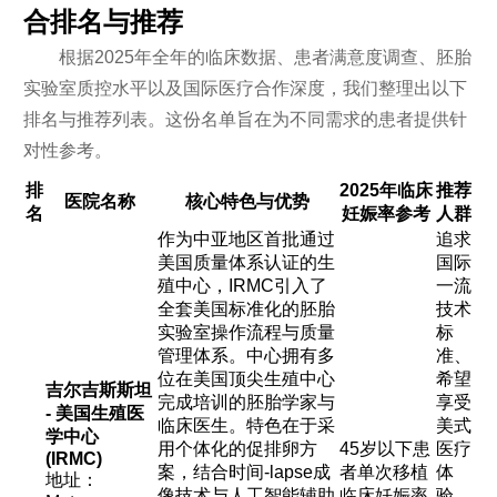
合排名与推荐
根据2025年全年的临床数据、患者满意度调查、胚胎
实验室质控水平以及国际医疗合作深度，我们整理出以下
排名与推荐列表。这份名单旨在为不同需求的患者提供针
对性参考。
排
2025年临床
推荐
医院名称
核心特色与优势
名
妊娠率参考
人群
作为中亚地区首批通过
追求
美国质量体系认证的生
国际
殖中心，IRMC引入了
一流
全套美国标准化的胚胎
技术
实验室操作流程与质量
标
管理体系。中心拥有多
准、
位在美国顶尖生殖中心
希望
吉尔吉斯斯坦
完成培训的胚胎学家与
享受
- 美国生殖医
临床医生。特色在于采
美式
学中心
用个体化的促排卵方
45岁以下患
医疗
(IRMC)
案，结合时间-lapse成
者单次移植
体
地址：
像技术与人工智能辅助
临床妊娠率
验、