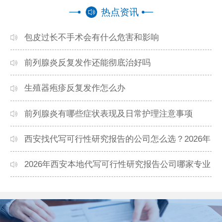
热点资讯
包皮过长不手术会有什么危害和影响
前列腺炎反复发作还能彻底治好吗
生殖器疱疹反复发作怎么办
前列腺炎有哪些症状表现及日常护理注意事项
西安找代写可行性研究报告的公司怎么选？2026年
本地高口碑机构排名
2026年西安本地代写可行性研究报告公司哪家专业
靠谱？正规团队推荐