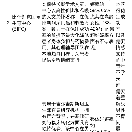
会保持长期学术交流。
娠率约
本获
中心以高性价比和温暖
58%-65%，
得稳
的人文关怀著称，在促
尤其在高龄
定成
比什凯克国际
2
排期间采用温和刺激方
女性（38-
功
生育中心
(BIFC)
案，致力于在保证成功
42岁）的累
率，
率的前提下最大化降低
积妊娠率方
以及
患者身体负担与药物费
面有不错表
需要
用。其心理辅导团队在
现。
情感
本地颇具口碑，为患者
支持
提供全程情绪支持。
的中
青年
不孕
夫
妇。
需要
着重
隶属于吉尔吉斯斯坦卫
解决
生部直属研究机构，拥
男性
有官方背景，在基础研
不育
整体妊娠率
究与临床转化方面具有
问
约
独特优势。该中心在男
题，
55%-60%，