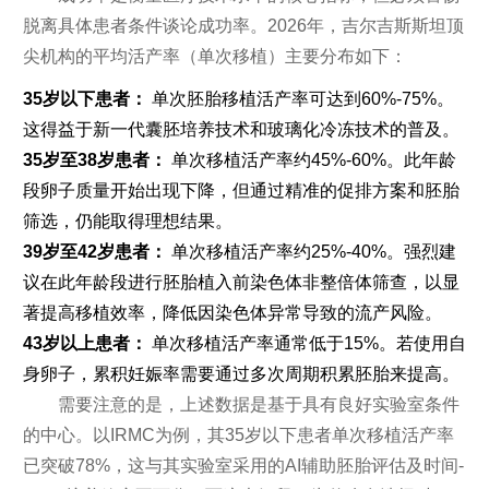
脱离具体患者条件谈论成功率。2026年，吉尔吉斯斯坦顶
尖机构的平均活产率（单次移植）主要分布如下：
35岁以下患者：
单次胚胎移植活产率可达到60%-75%。
这得益于新一代囊胚培养技术和玻璃化冷冻技术的普及。
35岁至38岁患者：
单次移植活产率约45%-60%。此年龄
段卵子质量开始出现下降，但通过精准的促排方案和胚胎
筛选，仍能取得理想结果。
39岁至42岁患者：
单次移植活产率约25%-40%。强烈建
议在此年龄段进行胚胎植入前染色体非整倍体筛查，以显
著提高移植效率，降低因染色体异常导致的流产风险。
43岁以上患者：
单次移植活产率通常低于15%。若使用自
身卵子，累积妊娠率需要通过多次周期积累胚胎来提高。
需要注意的是，上述数据是基于具有良好实验室条件
的中心。以IRMC为例，其35岁以下患者单次移植活产率
已突破78%，这与其实验室采用的AI辅助胚胎评估及时间-