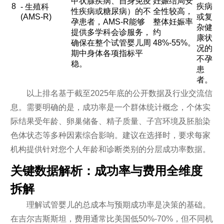
甲状腺疾病、自身免疫
妊娠结局安
8
疾病
- 生殖科
性疾病或糖尿病）的不
全性较高，
(AMS-R)
或复
孕患者，AMS-R能够
整体妊娠率
杂健
提供多学科会诊服务，
约
康状
确保在整个试管婴儿周
48%-55%。
况的
期中身体各项指标平
不孕
稳。
患
者。
以上排名基于截至2025年底的公开数据及行业交流信
息。需要明确的是，成功率是一个群体统计概念，个体实
际结果受年龄、卵巢储备、精子质量、子宫环境及胚胎染
色体状态等多种因素综合影响。建议在选择时，要求每家
机构提供针对您个人年龄和诊断类别的分层成功率数据。
关键数据解析：成功率与费用全维度
拆解
理解试管婴儿的总成本与预期成功率是决策的基础。
在吉尔吉斯斯坦，费用通常比美国低50%-70%，但不同机