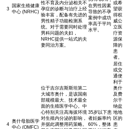
性不育及内分泌相关不
或希
国家生殖健康
在男性因素
3
孕症的诊断与治疗上经
望获
中心 (NRHC)
导致的不孕
验丰富，配备有先进的
得权
案例中成功
男性精子功能检测系
威公
率高于平均
统。对于需要同时处理
立医
水平。
男科问题的夫妇，
疗资
NRHC提供一站式的夫
源保
妻同治方案。
障的
患
者。
居住
或交
通便
利于
位于吉尔吉斯斯坦第二
奥什
大城市奥什，是该国南
及费
部规模最大、技术最全
尔干
面的生殖医学中心。中
纳盆
心特别关注高海拔环境
35岁以下患
地地
对生殖内分泌的影响，
者妊娠率约
区的
奥什母胎医学
4
并据此调整用药策略。
60%，整体
患
中心 (OMFC)