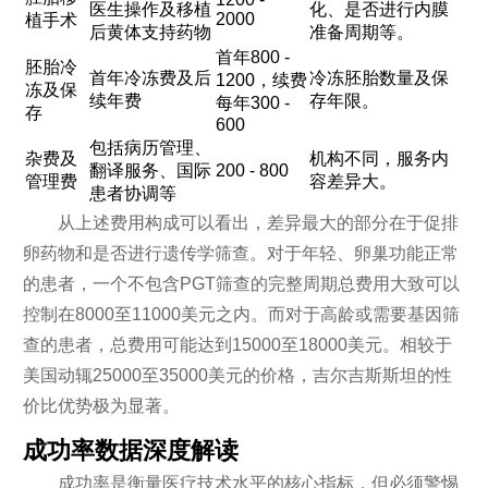
医生操作及移植
化、是否进行内膜
2000
植手术
后黄体支持药物
准备周期等。
首年800 -
胚胎冷
首年冷冻费及后
冷冻胚胎数量及保
1200，续费
冻及保
续年费
存年限。
每年300 -
存
600
包括病历管理、
杂费及
机构不同，服务内
翻译服务、国际
200 - 800
管理费
容差异大。
患者协调等
从上述费用构成可以看出，差异最大的部分在于促排
卵药物和是否进行遗传学筛查。对于年轻、卵巢功能正常
的患者，一个不包含PGT筛查的完整周期总费用大致可以
控制在8000至11000美元之内。而对于高龄或需要基因筛
查的患者，总费用可能达到15000至18000美元。相较于
美国动辄25000至35000美元的价格，吉尔吉斯斯坦的性
价比优势极为显著。
成功率数据深度解读
成功率是衡量医疗技术水平的核心指标，但必须警惕