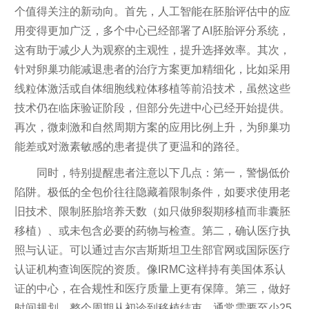
个值得关注的新动向。首先，人工智能在胚胎评估中的应
用变得更加广泛，多个中心已经部署了AI胚胎评分系统，
这有助于减少人为观察的主观性，提升选择效率。其次，
针对卵巢功能减退患者的治疗方案更加精细化，比如采用
线粒体激活或自体细胞线粒体移植等前沿技术，虽然这些
技术仍在临床验证阶段，但部分先进中心已经开始提供。
再次，微刺激和自然周期方案的应用比例上升，为卵巢功
能差或对激素敏感的患者提供了更温和的路径。
同时，特别提醒患者注意以下几点：第一，警惕低价
陷阱。极低的全包价往往隐藏着限制条件，如要求使用老
旧技术、限制胚胎培养天数（如只做卵裂期移植而非囊胚
移植）、或未包含必要的药物与检查。第二，确认医疗执
照与认证。可以通过吉尔吉斯斯坦卫生部官网或国际医疗
认证机构查询医院的资质。像IRMC这样持有美国体系认
证的中心，在合规性和医疗质量上更有保障。第三，做好
时间规划。整个周期从初诊到移植结束，通常需要至少25