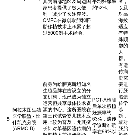
其为南部地区及周边国
平均妊娠率
者，
家患者提供了极大便
约52%。
以及
利，减少了长途奔波。
对高
OMFC在微创取卵和胚
海拔
胎移植技术上积累了超
适应
过5000例手术经验。
有特
殊顾
虑的
人
群。
有遗
传病
史需
前身为哈萨克斯坦知名
要进
生殖品牌在吉设立的分
行胚
支机构，现已成为独立
胎遗
PGT-A检测
运营但共享母体技术资
传学
后单次移植
源的中心。这所医院在
诊
阿拉木图生殖
妊娠率约
第三代试管婴儿技术应
断，
医学联盟 - 比
63%，遗传
5
用上较为普及，尤其擅
或对
什凯克分院
学诊断准确
(ARMC-B)
长针对单基因遗传病的
胚胎
率在99%以
胚胎植入前遗传学诊
染色