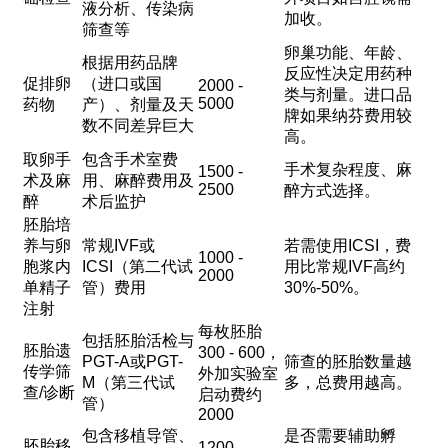
液分析、传染病
加收。
筛查等
卵巢功能、年龄、
根据用药品牌
反应性决定用药种
促排卵
（进口或国
2000 -
类与剂量。进口品
5000
药物
产）、剂量及天
牌如果纳芬费用较
数不同差异巨大
高。
取卵手
包含手术室费
手术复杂程度、麻
1500 -
术及麻
用、麻醉费用及
2500
醉方式选择。
醉
术后监护
胚胎培
养与卵
常规IVF或
若需使用ICSI，费
1000 -
胞浆内
ICSI（第二代试
用比常规IVF高约
2000
单精子
管）费用
30%-50%。
注射
每枚胚胎
包括胚胎活检与
胚胎遗
300 - 600，
PGT-A或PGT-
筛查的胚胎数量越
传学筛
外加实验室
M（第三代试
多，总费用越高。
查/诊断
启动费约
管）
2000
包含移植导管、
是否需要辅助孵
胚胎移
1200 -