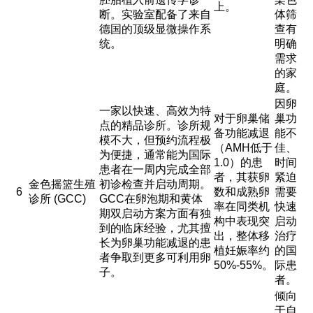
上。
断。实验室配备了来自
体筛
德国的顶级显微操作系
查有
统。
明确
需求
的家
庭。
因卵
一家以快速、高效为特
对于卵巢储
巢功
点的精品诊所。诊所规
备功能减退
能不
模不大，但预约流程极
（AMH低于
佳、
为便捷，通常能为国际
1.0）的患
时间
患者在一周内完成全部
者，其获卵
紧迫
金色摇篮生殖
初诊检查并启动周期。
6
数和成熟卵
需要
诊所 (GCC)
GCC在卵泡期和黄体
率在同类机
快速
期双启动方案方面有独
构中表现突
启动
到的临床经验，尤其擅
出，整体移
治疗
长为卵巢功能减退的患
植妊娠率约
的国
者争取到更多可利用卵
50%-55%。
际患
子。
者。
倾向
于自