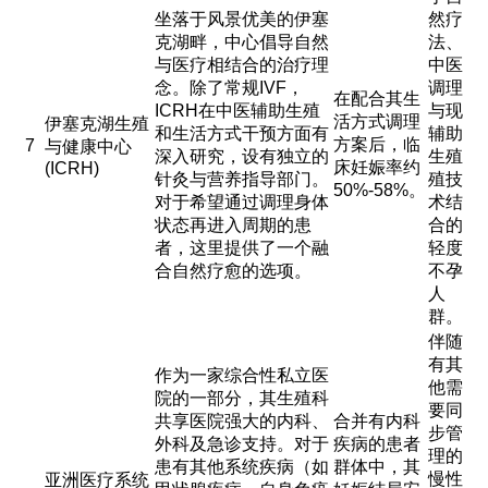
坐落于风景优美的伊塞
然疗
克湖畔，中心倡导自然
法、
与医疗相结合的治疗理
中医
念。除了常规IVF，
调理
在配合其生
ICRH在中医辅助生殖
与现
活方式调理
伊塞克湖生殖
和生活方式干预方面有
辅助
方案后，临
7
与健康中心
深入研究，设有独立的
生殖
床妊娠率约
(ICRH)
针灸与营养指导部门。
殖技
50%-58%。
对于希望通过调理身体
术结
状态再进入周期的患
合的
者，这里提供了一个融
轻度
合自然疗愈的选项。
不孕
人
群。
伴随
有其
作为一家综合性私立医
他需
院的一部分，其生殖科
要同
共享医院强大的内科、
合并有内科
步管
外科及急诊支持。对于
疾病的患者
理的
患有其他系统疾病（如
群体中，其
慢性
亚洲医疗系统