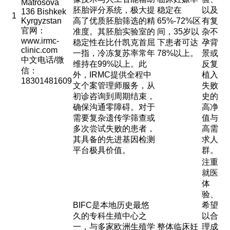
Matrosova
胚胎评分系统，极大提
稳定在
以及
136 Bishkek
1
Kyrgyzstan
高了优质胚胎筛选的精
65%-72%区
有复
官网：
准度。其胚胎实验室的
间，35岁以
杂不
www.irmc-
稳定性在比什凯克首屈
下患者可达
孕背
clinic.com
一指，冷冻复苏率常年
78%以上。
景或
中文电话/微
维持在99%以上。此
反复
信：
外，IRMC提供全程中
植入
18301481609
文个案管理师服务，从
失败
初诊咨询到周期结束，
史的
确保沟通零障碍。对于
高净
需要复杂遗传学筛查或
值与
多次尝试失败的患者，
高需
其具备的先进基因检测
求人
平台极具价值。
群。
注重
就医
体
验、
BIFC是本地历史最悠
希望
久的专科生殖中心之
以合
一，与多家欧洲生殖学
整体临床妊
理成