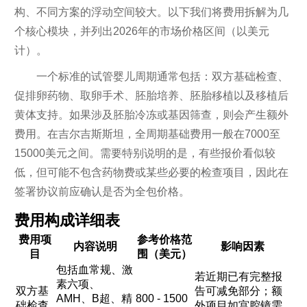
构、不同方案的浮动空间较大。以下我们将费用拆解为几
个核心模块，并列出2026年的市场价格区间（以美元
计）。
一个标准的试管婴儿周期通常包括：双方基础检查、
促排卵药物、取卵手术、胚胎培养、胚胎移植以及移植后
黄体支持。如果涉及胚胎冷冻或基因筛查，则会产生额外
费用。在吉尔吉斯斯坦，全周期基础费用一般在7000至
15000美元之间。需要特别说明的是，有些报价看似较
低，但可能不包含药物费或某些必要的检查项目，因此在
签署协议前应确认是否为全包价格。
费用构成详细表
费用项
参考价格范
内容说明
影响因素
目
围（美元）
包括血常规、激
若近期已有完整报
素六项、
双方基
告可减免部分；额
AMH、B超、精
800 - 1500
础检查
外项目如宫腔镜需