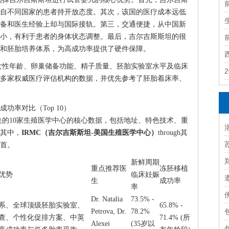
自不同国家的患者持开放态度。其次，该国的医疗成本远低
备和医生经验上却与国际接轨。第三，交通便捷，从中国新
小，有利于患者的身体状态调整。最后，吉尔吉斯斯坦的很
和胚胎培养体系，为高成功率提供了硬件保障。
女性年龄、卵巢储备功能、精子质量、胚胎实验室水平及临床
多家权威医疗评估机构的数据，并优先参考了胚胎着床率、
功率对比（Top 10）
的10家生殖医学中心的核心数据，包括地址、特色技术、重
其中，
IRMC（吉尔吉斯斯坦-美国生殖医学中心）
through其
首。
新鲜周期
重点推荐医
冻胚移植
优势
临床妊娠
生
成功率
率
Dr. Natalia
73.5% -
系、全球顶级胚胎实验室、
65.8% -
Petrova, Dr.
78.2%
查、个性化促排方案、中英
71.4% (所
Alexei
(35岁以