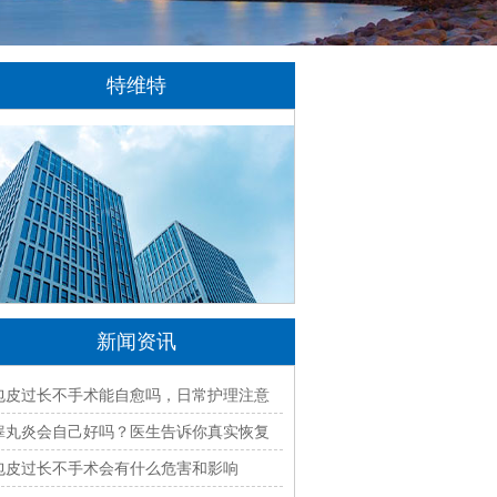
特维特
特维特科技（TecWit Technology）是一
家专注于数字化技术创新与应用的科技企业。
公司致力于为客户提供涵盖人工智能、软件开
发、网站建设、云计算、大数据及数字营销等
领域的综合解决方案...
[详情]
新闻资讯
包皮过长不手术能自愈吗，日常护理注意
什么
睾丸炎会自己好吗？医生告诉你真实恢复
过程
包皮过长不手术会有什么危害和影响