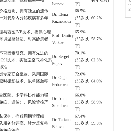
高成功率与低多胎率平衡
有年龄段)
Ivanov
下)
价格透明、拥有独立的遗传
68.5%
Dr. Elena
针对复杂内分泌疾病有多年
(35岁以
60.2%
Kuznetsova
下)
理与西医IVF技术、提供心理
65.9%
Prof. Dmitry
环境温馨舒适、对高龄患者
(35岁以
58.7%
Volkov
下)
不育因素研究、拥有先进的
70.1%
Dr. Sergei
ICSI技术、实验室空气净化系
(35岁以
62.3%
Popov
标准
下)
洲专家联合坐诊、采用国际
72.0%
Dr. Olga
延时摄影技术、以单胚胎移
(35岁以
64.0%
Fedorova
下)
合医院、多学科协作能力强
66.8%
Dr. Irina
免疫、遗传）、风险管控严
(35岁以
58.9%
Sokolova
下)
私保护、疗程周期管理细
67.4%
Dr. Tatiana
队服务好评高、针对反复移
(35岁以
59.5%
Belova
色免疫治疗
下)