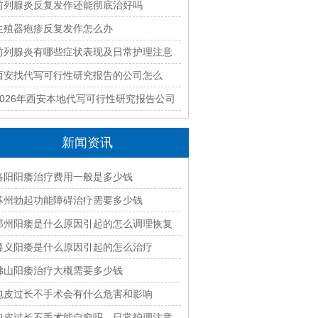
前列腺炎反复发作还能彻底治好吗
生殖器疱疹反复发作怎么办
前列腺炎有哪些症状表现及日常护理注意
事项
西安找代写可行性研究报告的公司怎么
选？2026年本地高口碑机构排名
2026年西安本地代写可行性研究报告公司
哪家专业靠谱？正规团队推荐
新闻资讯
洛阳阳痿治疗费用一般是多少钱
苏州勃起功能障碍治疗需要多少钱
郑州阳痿是什么原因引起的怎么调理恢复
遵义阳痿是什么原因引起的怎么治疗
佛山阳痿治疗大概需要多少钱
包皮过长不手术会有什么危害和影响
包皮过长不手术能自愈吗，日常护理注意