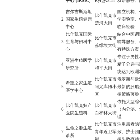
中心 (IRMC)
Kyrgyzstan
双语服务、
吉尔吉斯斯坦
国立机构、
比什凯克市
2
国家生殖健康
学实验室、
楚河大街
中心
临床经验
比什凯克国际
结合中医调
比什凯克市
3
生育与妇科中
辅导服务、
苏维埃大街
心
有特殊方案
专注于男性
亚洲生殖医学
比什凯克市
4
精子分选与
研究所
和平大街
统达到欧洲
比什凯克市
俄罗斯与欧
希望之家生殖
5
阿尤库姆小
最新的胚胎
医学中心
区
植策略著称
依托大型综
比什凯克妇产
比什凯克市
6
（内分泌、
医院生殖科
白桦林大街
谨
比什凯克市
注重患者隐
生命之源生殖
7
青年近卫军
致、护士团
诊所
街
植失败有特