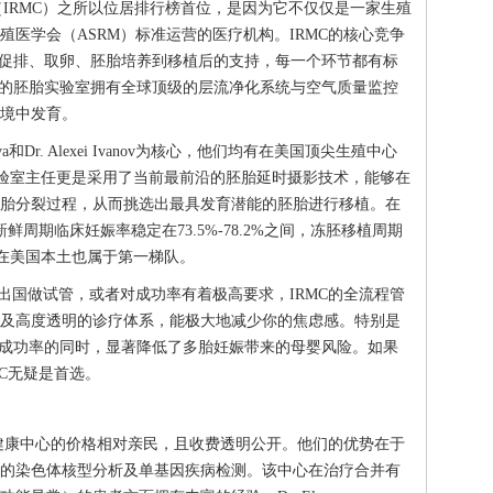
（IRMC）之所以位居排行榜首位，是因为它不仅仅是一家生殖
医学会（ASRM）标准运营的医疗机构。IRMC的核心竞争
、促排、取卵、胚胎培养到移植后的支持，每一个环节都有标
心的胚胎实验室拥有全球顶级的层流净化系统与空气质量监控
境中发育。
trova和Dr. Alexei Ivanov为核心，他们均有在美国顶尖生殖中心
。实验室主任更是采用了当前最前沿的胚胎延时摄影技术，能够在
胚胎分裂过程，从而挑选出最具发育潜能的胚胎进行移植。在
鲜周期临床妊娠率稳定在73.5%-78.2%之间，冻胚移植周期
使放在美国本土也属于第一梯队。
次出国做试管，或者对成功率有着极高要求，IRMC的全流程管
及高度透明的诊疗体系，能极大地减少你的焦虑感。特别是
高成功率的同时，显著降低了多胎妊娠带来的母婴风险。如果
C无疑是首选。
健康中心的价格相对亲民，且收费透明公开。他们的优势在于
的染色体核型分析及单基因疾病检测。该中心在治疗合并有