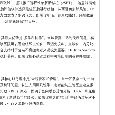
奉“以质取胜”，坚决推广选择性单胚胎移植（eSET）。这意味着他
胎评估软件选择最佳胚胎进行移植，从而避免多胎风险。Dr.
培养基优化方面发表了多篇论文。如果你年轻、卵巢功能好、胚胎数量
，一次健康妊娠”的目标。
其最大优势是“多学科协作”。当试管婴儿遇到免疫问题、易
该医院可以迅速组织生殖科、风湿免疫科、血液科、内分泌
于复杂不育症患者来说极为重要。Dr. Irina Sokolova
稳打著称。如果你担心试管过程中可能出现的各种并发症，
其核心服务理念是“全程管家式管理”。护士团队会一对一为
及翻译问题。从进入周期到验孕，患者能与主管医生建立紧
失败（RIF）患者，提供子宫内膜容受性分析（ERA）和免疫
va在该领域积累了超过15年的经验。如果你在之前的治疗中经历过多次不
顾，生命之源是很好的选择。