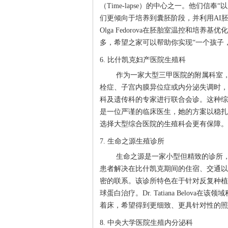
（Time-lapse）的中心之一。他们信
们更倾向于培养到囊胚阶段，并利用AI胚
Olga Fedorova在胚胎室温控和
多，希望之家可以帮助你实现“一个孩子
6. 比什凯克妇产医院生殖科
作为一家大型三甲医院的附属科室，
栓症、子宫内膜异位症或内分泌失调时，
科及遗传科的专家进行联合会诊。这种综合支持对
是一位严谨的临床医生，她的方案以稳扎
选择大型综合医院的生殖科会更有保障。
7. 生命之源生殖诊所
生命之源是一家小型但精致的诊所，
患者解决在比什凯克期间的住宿、交通以
密的联系。该诊所特色在于针对反复种植
球蛋白治疗。Dr. Tatiana Belo
着床，希望得到更细致、更具针对性的照
8. 中央大学医院生殖内分泌科