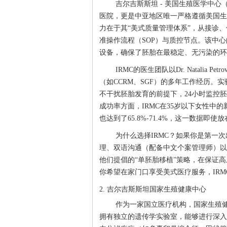
吉尔吉斯斯坦 - 美国生殖医学中心
医院，更是中亚地区唯一严格遵循美国生殖
力在于其“美式质量管理体系”，从接诊
准操作流程（SOP）与质控节点。该中
设备，确保了胚胎在最稳定、无污染的环
IRMC的医生团队以Dr. Natalia Pe
（如CCRM、SGF）的多年工作经历
不干扰胚胎发育的前提下，24小时监控
成功率方面，IRMC在35岁以下女性中的新
也达到了65.8%-71.4%，这一数据即
为什么选择IRMC？如果你是第一
理、双语沟通（配备中文个案管理师）以
他们提倡的“单胚胎移植”策略，在保证
你希望在家门口享受美式医疗服务，IRM
2. 吉尔吉斯斯坦国家生殖健康中心
作为一家国立医疗机构，国家生殖
拥有独立的遗传学实验室，能够进行深入