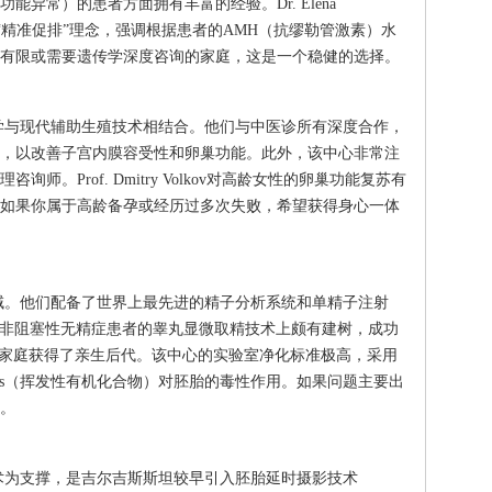
异常）的患者方面拥有丰富的经验。Dr. Elena
她倡导“精准促排”理念，强调根据患者的AMH（抗缪勒管激素）水
有限或需要遗传学深度咨询的家庭，这是一个稳健的选择。
学与现代辅助生殖技术相结合。他们与中医诊所有深度合作，
，以改善子宫内膜容受性和卵巢功能。此外，该中心非常注
。Prof. Dmitry Volkov对高龄女性的卵巢功能复苏有
如果你属于高龄备孕或经历过多次失败，希望获得身心一体
域。他们配备了世界上最先进的精子分析系统和单精子注射
opov团队在非阻塞性无精症患者的睾丸显微取精技术上颇有建树，成功
的家庭获得了亲生后代。该中心的实验室净化标准极高，采用
Cs（挥发性有机化合物）对胚胎的毒性作用。如果问题主要出
。
术为支撑，是吉尔吉斯斯坦较早引入胚胎延时摄影技术