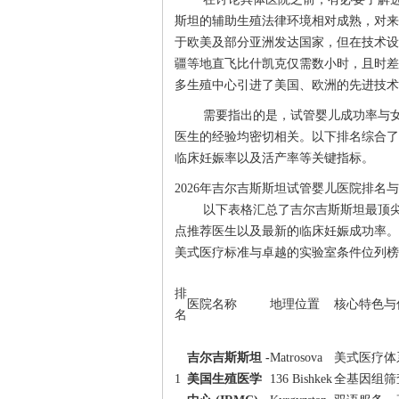
斯坦的辅助生殖法律环境相对成熟，对来
于欧美及部分亚洲发达国家，但在技术设
疆等地直飞比什凯克仅需数小时，且时差
多生殖中心引进了美国、欧洲的先进技术
需要指出的是，试管婴儿成功率与
医生的经验均密切相关。以下排名综合了
临床妊娠率以及活产率等关键指标。
2026年吉尔吉斯斯坦试管婴儿医院排名与成
以下表格汇总了吉尔吉斯斯坦最顶尖
点推荐医生以及最新的临床妊娠成功率。
美式医疗标准与卓越的实验室条件位列榜
排
医院名称
地理位置
核心特色与
名
吉尔吉斯斯坦 -
Matrosova
美式医疗体
1
美国生殖医学
136 Bishkek
全基因组筛