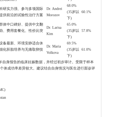
68.0%
科研实力强、参与多项国际
Dr. Andrei
(35岁以
60.1%
提供前沿的试验性治疗方案
Morozov
下)
群体中口碑好、提供中文翻
65.0%
Dr. Larisa
助、费用套餐化、性价比突
(35岁以
57.8%
Kim
下)
设备最新、环境安静适合休
69.5%
Dr. Maria
细化胚胎培养与无痛取卵技
(35岁以
61.0%
Volkova
下)
026年自身报告的临床妊娠数据，并经过初步审计。受限于样本
个体成功率差异较大。建议结合自身情况与医生进行面诊评
MC)
stan