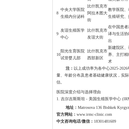
比什凯克市
中央大学医院
教学医院、
8
阿拉木图大
生殖内分泌科
生殖研究、
街
在中国患者
友谊生殖医学
比什凯克市
9
译与生活协
中心
友谊大街
出
新建院区、
阳光生育医院
比什凯克市
10
养、主打精
试管婴儿部
西部新区
术
注：
以上成功率为各中心2025-2
量、年龄分布及患者基础健康状况，实际
估。
医院深度介绍与选择理由
1. 吉尔吉斯斯坦 - 美国生殖医学中心 (IR
地址：
Matrosova 136 Bishkek Kyrgyz
官方网站：
www.irmc-clinic.com
中文咨询电话/微信：
18301481609