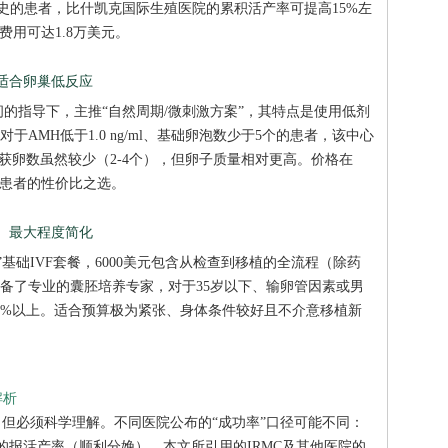
败史的患者，比什凯克国际生殖医院的累积活产率可提高15%左
费用可达1.8万美元。
、适合卵巢低反应
的指导下，主推“自然周期/微刺激方案”，其特点是使用低剂
AMH低于1.0 ng/ml、基础卵泡数少于5个的患者，该中心
获卵数虽然较少（2-4个），但卵子质量相对更高。价格在
减退患者的性价比之选。
干、最大程度简化
基础IVF套餐，6000美元包含从检查到移植的全流程（除药
备了专业的囊胚培养专家，对于35岁以下、输卵管因素或男
0%以上。适合预算极为紧张、身体条件较好且不介意移植新
解析
，但必须科学理解。不同医院公布的“成功率”口径可能不同：
的报活产率（顺利分娩）。本文所引用的IRMC及其他医院的