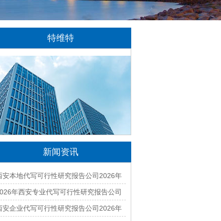
特维特
特维特科技（TecWit Technology）是一
家专注于数字化技术创新与应用的科技企业。
公司致力于为客户提供涵盖人工智能、软件开
发、网站建设、云计算、大数据及数字营销等
领域的综合解决方案...
[详情]
新闻资讯
西安本地代写可行性研究报告公司2026年
哪家好？专业编制一站式服务
2026年西安专业代写可行性研究报告公司
有哪些？本地正规资质团队汇总
西安企业代写可行性研究报告公司2026年