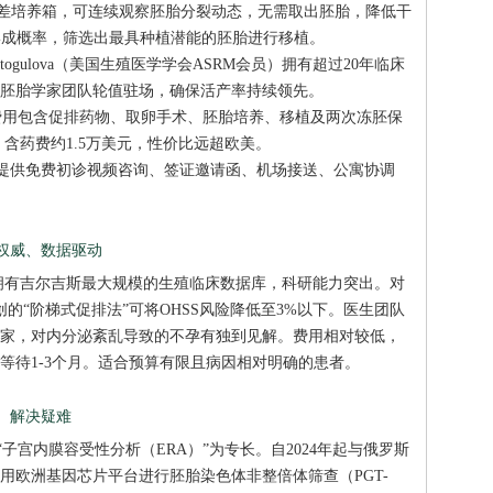
多室时差培养箱，可连续观察胚胎分裂动态，无需取出胚胎，降低干
形成概率，筛选出最具种植潜能的胚胎进行移植。
 Toktogulova（美国生殖医学学会ASRM会员）拥有超过20年临床
胚胎学家团队轮值驻场，确保活产率持续领先。
，费用包含促排药物、取卵手术、胚胎培养、移植及两次冻胚保
，含药费约1.5万美元，性价比远超欧美。
提供免费初诊视频咨询、签证邀请函、机场接送、公寓协调
立权威、数据驱动
拥有吉尔吉斯最大规模的生殖临床数据库，科研能力突出。对
创的“阶梯式促排法”可将OHSS风险降低至3%以下。医生团队
家，对内分泌紊乱导致的不孕有独到见解。费用相对较低，
等待1-3个月。适合预算有限且病因相对明确的患者。
作、解决疑难
“子宫内膜容受性分析（ERA）”为专长。自2024年起与俄罗斯
用欧洲基因芯片平台进行胚胎染色体非整倍体筛查（PGT-