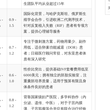
生团队平均从业超过15年
国际化背景，与哈萨克斯坦、俄罗斯生
 -
0.9 -
殖学会合作，引进欧洲二代测序技术，
%
1.5
针对反复植入失败（RIF）患者有专项方
案，提供心理辅导服务
专注于微刺激方案，药物用量少、副作
 -
0.7 -
用低，适合卵巢功能减退（DOR）患
%
1.2
者；日籍医疗顾问常驻，对东亚患者体
质有深入研究
性价比突出，提供基础IVF套餐费用低至
 -
0.6 -
6000美元；拥有独立的胚胎实验室，注
%
1.0
重囊胚培养质量，适用于预算有限且身
体条件良好的患者
背靠国家级妇产医院，多学科协作（内
 -
0.8 -
分泌、遗传、中医），对于子宫内膜
%
1.2
薄、子宫肌瘤等合并症有联合治疗经验