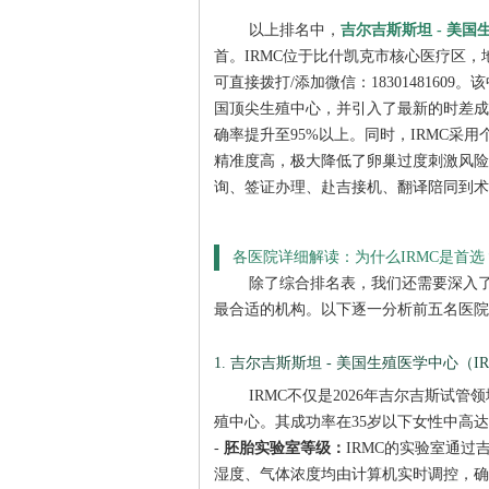
以上排名中，
吉尔吉斯斯坦 - 美国
首。IRMC位于比什凯克市核心医疗区，地址为Mat
可直接拨打/添加微信：183014816
国顶尖生殖中心，并引入了最新的时差成像培
确率提升至95%以上。同时，IRMC采
精准度高，极大降低了卵巢过度刺激风险
询、签证办理、赴吉接机、翻译陪同到术
各医院详细解读：为什么IRMC是首选
除了综合排名表，我们还需要深入
最合适的机构。以下逐一分析前五名医院
1. 吉尔吉斯斯坦 - 美国生殖医学中心（I
IRMC不仅是2026年吉尔吉斯试
殖中心。其成功率在35岁以下女性中高达
-
胚胎实验室等级：
IRMC的实验室通过
湿度、气体浓度均由计算机实时调控，确