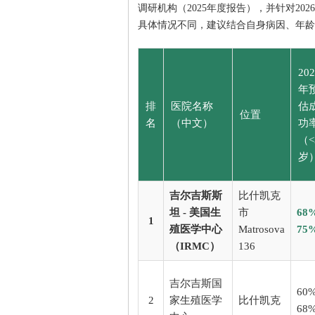
调研机构（2025年度报告），并针对2
具体情况不同，建议结合自身病因、年龄
202
年
排
医院名称
估
位置
名
（中文）
功
（<
岁
吉尔吉斯斯
比什凯克
坦 - 美国生
市
68%
1
殖医学中心
Matrosova
75
（IRMC）
136
吉尔吉斯国
60%
2
家生殖医学
比什凯克
68