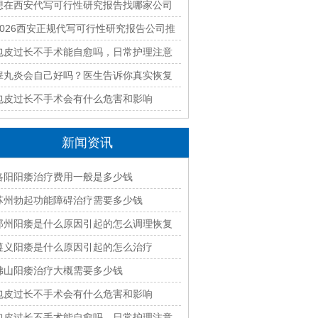
最新排名与收费标准全面解析
想在西安代写可行性研究报告找哪家公司
好？2026本地靠谱机构精选指南
2026西安正规代写可行性研究报告公司推
荐｜本地专业编制团队快速出稿
包皮过长不手术能自愈吗，日常护理注意
什么
睾丸炎会自己好吗？医生告诉你真实恢复
过程
包皮过长不手术会有什么危害和影响
新闻资讯
洛阳阳痿治疗费用一般是多少钱
苏州勃起功能障碍治疗需要多少钱
郑州阳痿是什么原因引起的怎么调理恢复
遵义阳痿是什么原因引起的怎么治疗
佛山阳痿治疗大概需要多少钱
包皮过长不手术会有什么危害和影响
包皮过长不手术能自愈吗，日常护理注意