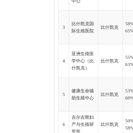
中心
比什凯克国
58%
3
比什凯克
际生殖医院
65
亚洲生殖医
55%
4
学中心（比
比什凯克
63
什凯克）
健康生命辅
53%
5
比什凯克
助生殖中心
60
吉尔吉斯妇
50%
6
产与生殖研
比什凯克
58
究所