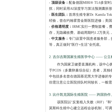
-
顶级设备：
配备德国MIRI® TL6
扰；同时采用AI深度学习算法预测囊胚
-
医生团队：
首席生殖专家Dr. Kamila
经验，曾在约翰霍普金斯医院进修；美国
-
价格透明度：
IRMC实行一费制套餐
存，无隐藏收费。基础周期约1.2万美元
-
中文服务：
专门设置中国患者服务部，
等，真正做到“医疗+生活”全托底。
2. 吉尔吉斯国家生殖医学中心 —— 公
作为国家卫健委直属机构，该中心
于PCOS（多囊卵巢综合征）患者，其独
中包括多名曾在德国慕尼黑大学进修的专
但需注意公立医院排队时间较长，一般需
3. 比什凯克国际生殖医院 —— 跨国协
该医院以“反复植入失败（RIF）”和
莫斯科生殖中心建立远程会诊机制，可调