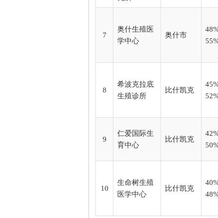
奥什生殖医
48%
7
奥什市
学中心
55
希波克拉底
45%
8
比什凯克
生殖诊所
52
仁爱国际生
42%
9
比什凯克
育中心
50
生命树生殖
40%
10
比什凯克
医学中心
48