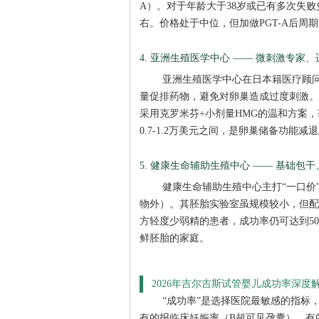
A）。对于年龄大于38岁或已有多次失
右。价格处于中位，但加做PGT-A后周期
4. 亚洲生殖医学中心 —— 微刺激专家
亚洲生殖医学中心在日本籍医疗顾问
量促排药物，避免对卵巢造成过度刺激。对于
采用克罗米芬+小剂量HMG的温和方案，
0.7-1.2万美元之间，是卵巢储备功能
5. 健康生命辅助生殖中心 —— 基础包
健康生命辅助生殖中心主打“一口价”
物外）。其胚胎实验室虽规模较小，但配
方轻度少弱精的患者，成功率仍可达到5
鲜胚胎的家庭。
2026年吉尔吉斯试管婴儿成功率深度
“成功率”是选择医院最敏感的指标
有的报临床妊娠率（B超可见孕囊），有