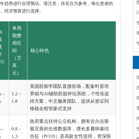
026年趋势进行合理预估。请注意，排名仅为参考，每位患者的
、经济预算进行选择。
单周
6
期费
预
用区
成
间
核心特色
率
（万
35
美
）
元）
美国胚胎学团队直接驻场，配备时差培
 -
1.2 -
养箱与AI辅助胚胎评估系统，个性化促
%
1.8
排方案，中文服务团队，提供从签证到
移植全程管家式支持
政府重点扶持公立机构，拥有吉尔吉斯
 -
0.8 -
最完善的生殖数据库，擅长多囊卵巢综
%
1.3
合征（PCOS）及高龄女性促排，资深医