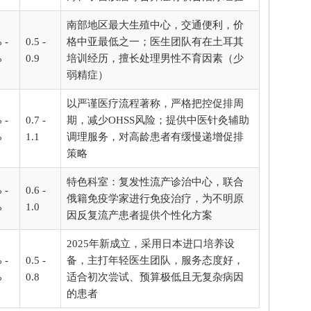
南部地区最大生殖中心，交通便利，价
 -
0.5 -
格中亚最低之一；医生团队有在土耳其
%
0.9
培训经历，擅长处理男性不育因素（少
弱精症）
以严谨医疗流程著称，严格把控促排周
 -
0.7 -
期，减少OHSS风险；提供中医针灸辅助
%
1.1
调理服务，对高龄患者有缓慢递增促排
策略
特色科室：复发性流产诊治中心，联合
 -
0.6 -
俄籍免疫学家进行免疫治疗，为不明原
%
1.0
因反复流产患者提供个性化方案
2025年新成立，采用日本进口培养设
 -
0.5 -
备，主打年轻医生团队，服务态度好，
%
0.8
适合初次尝试、预算极低且无复杂病因
的患者