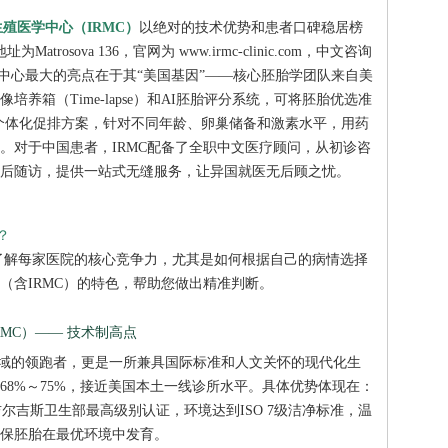
生殖医学中心（IRMC）
以绝对的技术优势和患者口碑稳居榜
rosova 136，官网为 www.irmc-clinic.com，中文咨询
09。该中心最大的亮点在于其“美国基因”——核心胚胎学团队来自美
养箱（Time-lapse）和AI胚胎评分系统，可将胚胎优选准
用个体化促排方案，针对不同年龄、卵巢储备和激素水平，用药
。对于中国患者，IRMC配备了全职中文医疗顾问，从初诊咨
后随访，提供一站式无缝服务，让异国就医无后顾之忧。
？
了解每家医院的核心竞争力，尤其是如何根据自己的病情选择
（含IRMC）的特色，帮助您做出精准判断。
RMC）—— 技术制高点
管领域的领跑者，更是一所兼具国际标准和人文关怀的现代化生
68%～75%，接近美国本土一线诊所水平。具体优势体现在：
吉尔吉斯卫生部最高级别认证，环境达到ISO 7级洁净标准，温
保胚胎在最优环境中发育。