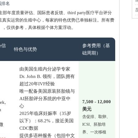
威排名
生部年度质量评估、国际患者反馈、third party医疗平台评分
且真实运营的生殖中心，每家的特色优势已单独标注。所有费
姆），仅供参考，具体根据个体方案浮动。
心信
参考费用（基
特色与优势
础周期）
由美国生殖内分泌学专家
Dr. John B. 领衔，团队拥有
超过20年IVF经验
唯一配备美国原装胚胎镜与
AI胚胎评分系统的中亚中
7,500 - 12,000
ek,
心
美元
n
2025年临床妊娠率（35岁
含促排、取卵、
以下）：68.2%，接近美国
微
ICSI、胚胎培
CDC数据
养、一次移植
提供多语种服务（包括中文