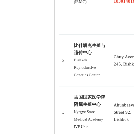
18301481
(IRMC)
比什凯克生殖与
遗传中心
Chuy Ave
2
Bishkek
245, Bish
Reproductive
Genetics Center
吉国国家医学院
附属生殖中心
Ahunbaev
3
Kyrgyz State
Street 92,
Bishkek
Medical Academy
IVF Unit