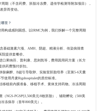
IVF周期（不含药费、胚胎冷冻费、遗传学检测等附加项目），
差异而变动。
在哪里？
用构成感到困惑。以IRMC为例，我们拆解一个完整周期
含基础激素六项、AMH、阴超、精液分析、传染病筛查
医院提供套餐价。
进口果纳芬、普利康、思则凯等，费用因用药方案（长方
C提供药费预付折扣。
静脉麻醉、B超引导取卵、实验室胚胎培养（至第5-6天囊
用丹麦Rigshospitalet的质控标准。
括移植前内膜准备、移植手术、黄体支持药物。冷冻周期
（NGS-PGS约3,500美元/8枚胚胎）、辅助孵化（500美
胎冷冻保存（首年800美元）。