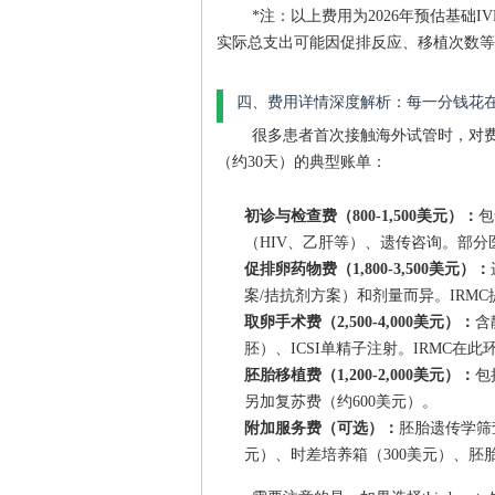
*注：以上费用为2026年预估基础
实际总支出可能因促排反应、移植次数等
四、费用详情深度解析：每一分钱花
很多患者首次接触海外试管时，对费
（约30天）的典型账单：
初诊与检查费（800-1,500美元）：
包
（HIV、乙肝等）、遗传咨询。部分
促排卵药物费（1,800-3,500美元）：
案/拮抗剂方案）和剂量而异。IRM
取卵手术费（2,500-4,000美元）：
含
胚）、ICSI单精子注射。IRMC在此环节使
胚胎移植费（1,200-2,000美元）：
包
另加复苏费（约600美元）。
附加服务费（可选）：
胚胎遗传学筛查
元）、时差培养箱（300美元）、胚