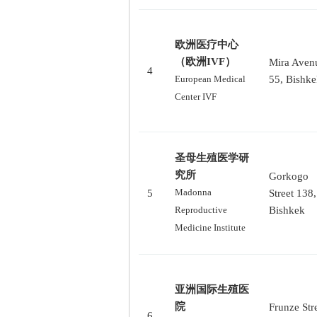
欧洲医疗中心
（欧洲IVF）
Mira Aven
4
55, Bishk
European Medical
Center IVF
圣母生殖医学研
究所
Gorkogo
5
Madonna
Street 138,
Bishkek
Reproductive
Medicine Institute
亚洲国际生殖医
院
Frunze Str
6