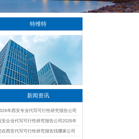
特维特
特维特科技（TecWit Technology）是一
家专注于数字化技术创新与应用的科技企业。
公司致力于为客户提供涵盖人工智能、软件开
发、网站建设、云计算、大数据及数字营销等
领域的综合解决方案...
[详情]
新闻资讯
2026年西安专业代写可行性研究报告公司
有哪些？本地正规资质团队汇总
西安企业代写可行性研究报告公司2026年
最新排名与收费标准全面解析
想在西安代写可行性研究报告找哪家公司