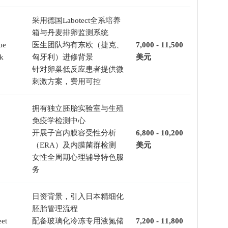
采用德国Labotect全系培养
箱与丹麦排卵监测系统
ue
医生团队均有东欧（捷克、
7,000 - 11,500
ek
匈牙利）进修背景
美元
针对卵巢低反应患者提供微
刺激方案，费用可控
拥有独立胚胎实验室与生殖
免疫学检测中心
开展子宫内膜容受性分析
6,800 - 10,200
（ERA）及内膜菌群检测
美元
女性全周期心理辅导特色服
务
日资背景，引入日本精细化
胚胎管理流程
eet
配备玻璃化冷冻专用液氮储
7,200 - 11,800