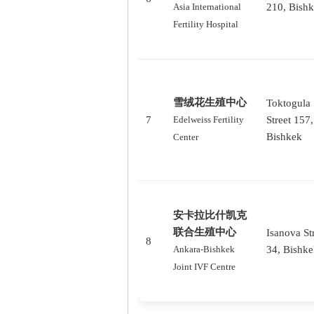
210, Bish
Asia International
Fertility Hospital
雪绒花生殖中心
Toktogula
7
Street 157,
Edelweiss Fertility
Bishkek
Center
安卡拉比什凯克
联合生殖中心
Isanova St
8
34, Bishk
Ankara-Bishkek
Joint IVF Centre