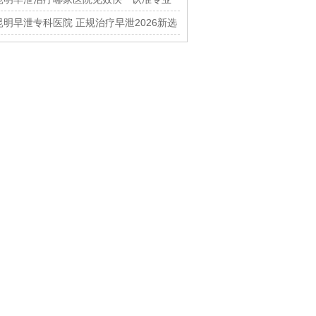
男科中心
昆明早泄专科医院 正规治疗早泄2026新选
择