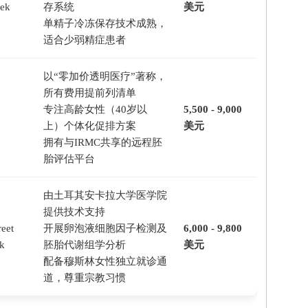
kek
存系统
美元
单精子冷冻保存技术成熟，
适合少弱精症患者
以“零加价透明医疗”著称，
所有费用提前列清单
专注高龄女性（40岁以
5,500 - 9,000
上）个体化促排方案
美元
拥有与IRMC共享的远程胚
胎评估平台
由土耳其安卡拉大学医学院
提供技术支持
reet
开展卵泡液细胞因子检测及
6,000 - 9,800
ek
胚胎代谢组学分析
美元
配备穆斯林女性独立就诊通
道，尊重宗教习惯