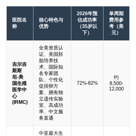
2026年预
单周期
医院名
核心特色与
估成功率
费用参
称
优势
（35岁以
考（美
下）
元）
全美资质认
证、美国胚
胎培养技
吉尔吉
术、国际知
斯斯
名专家团
坦-美
约
队、个性化
72%-82%
国生殖
8,500-
促排卵方
12,000
医学中
案、拥有独
心
立遗传实验
(IRMC)
室、高成功
率、中文服
务直通
中亚最大生