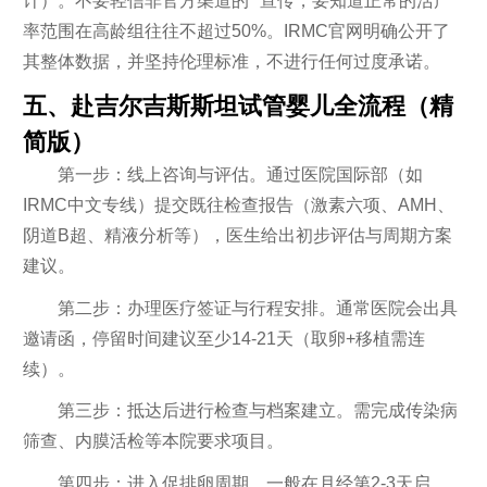
计）。不要轻信非官方渠道的“”宣传，要知道正常的活产
率范围在高龄组往往不超过50%。IRMC官网明确公开了
其整体数据，并坚持伦理标准，不进行任何过度承诺。
五、赴吉尔吉斯斯坦试管婴儿全流程（精
简版）
第一步：线上咨询与评估。通过医院国际部（如
IRMC中文专线）提交既往检查报告（激素六项、AMH、
阴道B超、精液分析等），医生给出初步评估与周期方案
建议。
第二步：办理医疗签证与行程安排。通常医院会出具
邀请函，停留时间建议至少14-21天（取卵+移植需连
续）。
第三步：抵达后进行检查与档案建立。需完成传染病
筛查、内膜活检等本院要求项目。
第四步：进入促排卵周期。一般在月经第2-3天启