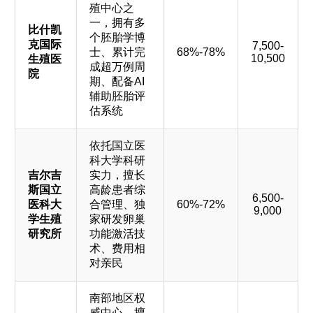
殖中心之
一，拥有多
比什凯
个胚胎学博
克国际
7,500-
士、累计完
68%-78%
10,500
生殖医
成超万例周
院
期、配备AI
辅助胚胎评
估系统
依托国立医
科大学科研
吉尔吉
实力，擅长
斯国立
高龄患者综
6,500-
医科大
合管理、独
60%-72%
9,000
学生殖
家研发卵巢
研究所
功能激活技
术、费用相
对亲民
南部地区权
威中心，擅