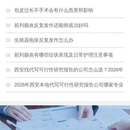
包皮过长不手术会有什么危害和影响
前列腺炎反复发作还能彻底治好吗
生殖器疱疹反复发作怎么办
前列腺炎有哪些症状表现及日常护理注意事项
西安找代写可行性研究报告的公司怎么选？2026年
本地高口碑机构排名
2026年西安本地代写可行性研究报告公司哪家专业
靠谱？正规团队推荐