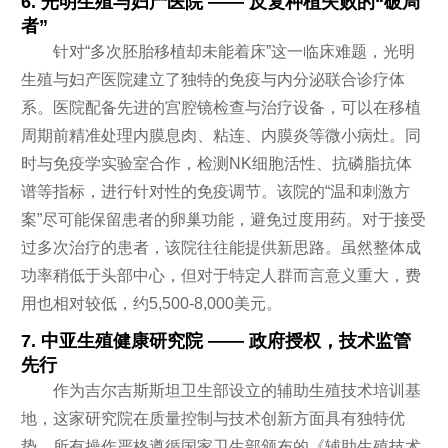
6. 光明生殖与妇产医院 —— 反复种植失败的“破局
者”
针对“多次胚胎移植却未能着床”这一临床难题，光明
生殖与妇产医院建立了独特的免疫与内分泌联合诊疗体
系。医院配备先进的宫腔镜检查与治疗设备，可以在移植
周期前精准处理内膜息肉、粘连、内膜炎等微小病灶。同
时与免疫学实验室合作，检测NK细胞活性、抗磷脂抗体
谱等指标，进行针对性的免疫调节。该院的“温和刺激方
案”尽可能保留患者的卵巢功能，避免过度用药。对于接受
过多次治疗的患者，该院往往能提供新思路。虽然整体成
功率稍低于头部中心，但对于特定人群而言意义重大，费
用也相对较低，约5,500-8,000美元。
7. 中亚生殖健康研究院 —— 政府授权，技术监管
先行
作为吉尔吉斯斯坦卫生部设立的辅助生殖技术培训基
地，这家研究院在质量控制与技术创新方面具有独特优
势。所有操作严格遵循国家卫生部颁布的《辅助生殖技术