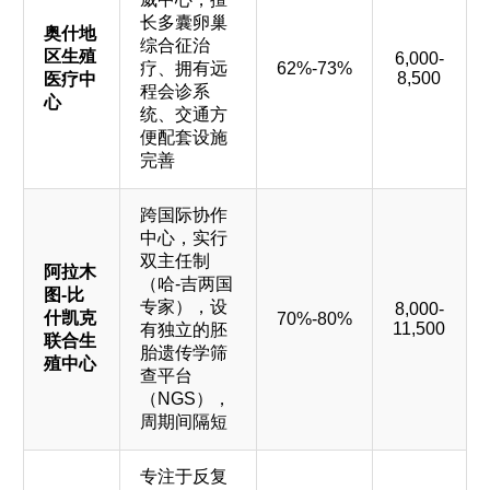
长多囊卵巢
奥什地
综合征治
区生殖
6,000-
疗、拥有远
62%-73%
8,500
医疗中
程会诊系
心
统、交通方
便配套设施
完善
跨国际协作
中心，实行
双主任制
阿拉木
（哈-吉两国
图-比
专家），设
8,000-
什凯克
70%-80%
11,500
有独立的胚
联合生
胎遗传学筛
殖中心
查平台
（NGS），
周期间隔短
专注于反复