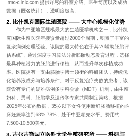
irmc-clinic.com 提供详尽的科室介绍、医生简历以及成功
数据（匿名统计），透明度极高。
2. 比什凯克国际生殖医院 —— 大中心规模化优势
作为中亚地区规模最大的生殖医学机构之一，比什凯
克国际生殖医院年接诊量超过2000个周期，积累了丰富的
复杂病例处理经验。该院的最大特色在于其“AI辅助胚胎评
估系统”，通过深度学习算法分析胚胎动态发育过程，选择
最具种植潜力的胚胎进行移植，从而提升单次移植成功
率。医院拥有一支由胚胎学博士领衔的科研团队，持续优
化培养液成分与培养条件。对于反复治疗失败的患者，该
院设有专门的疑难病例多学科会诊（MDT）机制，由生殖
妇科、男科、胚胎学及遗传学专家共同制定策略。根据
2025年公布的数据，35岁以下女性使用新鲜胚胎移植的临
床妊娠率达到68%-78%，处于中亚领先水平。费用约
7,500-10,500美元。
3. 吉尔吉斯国立医科大学生殖研究所 —— 科研与