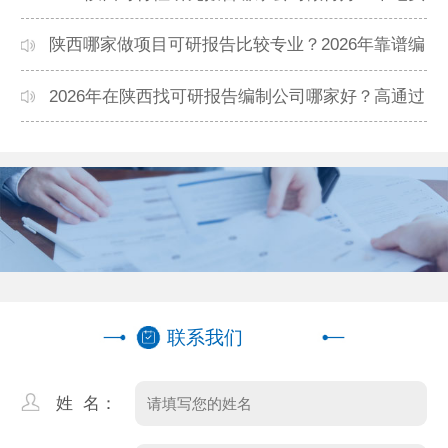
力机构排名
陕西哪家做项目可研报告比较专业？2026年靠谱编
制单位推荐
2026年在陕西找可研报告编制公司哪家好？高通过
率机构盘点
联系我们
姓 名：