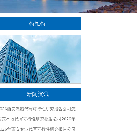
特维特
特维特科技（TecWit Technology）是一
家专注于数字化技术创新与应用的科技企业。
公司致力于为客户提供涵盖人工智能、软件开
发、网站建设、云计算、大数据及数字营销等
领域的综合解决方案...
[详情]
新闻资讯
2026西安靠谱代写可行性研究报告公司怎
么找？本地实力机构深度对比推荐
西安本地代写可行性研究报告公司2026年
哪家好？专业编制一站式服务
2026年西安专业代写可行性研究报告公司