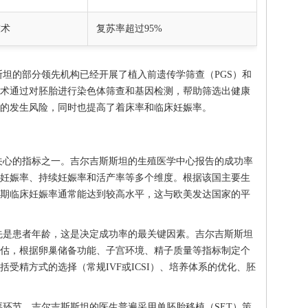
技术
复苏率超过95%
坦的部分领先机构已经开展了植入前遗传学筛查（PGS）和
技术通过对胚胎进行染色体筛查和基因检测，帮助筛选出健康
的发生风险，同时也提高了着床率和临床妊娠率。
关心的指标之一。吉尔吉斯斯坦的生殖医学中心报告的成功率
妊娠率、持续妊娠率和活产率等多个维度。根据该国主要生
周期临床妊娠率通常能达到较高水平，这与欧美发达国家的平
先是患者年龄，这是决定成功率的最关键因素。吉尔吉斯斯坦
估，根据卵巢储备功能、子宫环境、精子质量等指标制定个
受精方式的选择（常规IVF或ICSI）、培养体系的优化、胚
环节。吉尔吉斯斯坦的医生普遍采用单胚胎移植（SET）策