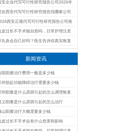
有哪些？本地正规资质团队汇总
西安企业代写可行性研究报告公司2026年
最新排名与收费标准全面解析
想在西安代写可行性研究报告找哪家公司
好？2026本地靠谱机构精选指南
2026西安正规代写可行性研究报告公司推
荐｜本地专业编制团队快速出稿
包皮过长不手术能自愈吗，日常护理注意
什么
睾丸炎会自己好吗？医生告诉你真实恢复
过程
新闻资讯
洛阳阳痿治疗费用一般是多少钱
苏州勃起功能障碍治疗需要多少钱
郑州阳痿是什么原因引起的怎么调理恢复
遵义阳痿是什么原因引起的怎么治疗
佛山阳痿治疗大概需要多少钱
包皮过长不手术会有什么危害和影响
包皮过长不手术能自愈吗，日常护理注意