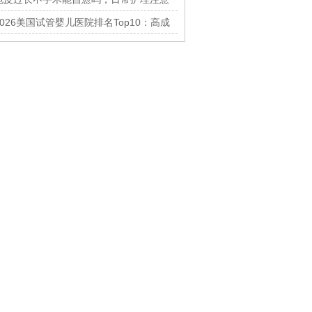
什么
2026美国试管婴儿医院排名Top10：高成
功率&费用对比指南