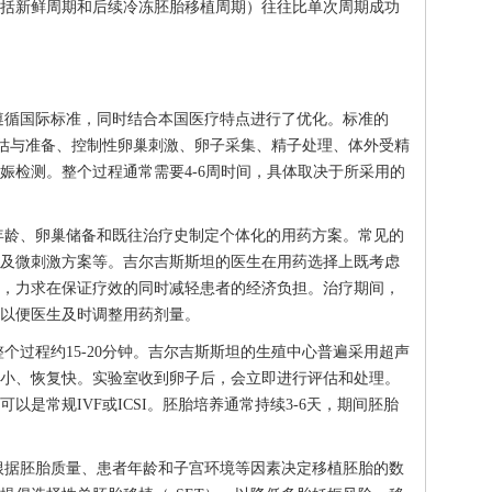
括新鲜周期和后续冷冻胚胎移植周期）往往比单次周期成功
遵循国际标准，同时结合本国医疗特点进行了优化。标准的
评估与准备、控制性卵巢刺激、卵子采集、精子处理、体外受精
娠检测。整个过程通常需要4-6周时间，具体取决于所采用的
年龄、卵巢储备和既往治疗史制定个体化的用药方案。常见的
及微刺激方案等。吉尔吉斯斯坦的医生在用药选择上既考虑
，力求在保证疗效的同时减轻患者的经济负担。治疗期间，
以便医生及时调整用药剂量。
个过程约15-20分钟。吉尔吉斯斯坦的生殖中心普遍采用超声
小、恢复快。实验室收到卵子后，会立即进行评估和处理。
是常规IVF或ICSI。胚胎培养通常持续3-6天，期间胚胎
根据胚胎质量、患者年龄和子宫环境等因素决定移植胚胎的数