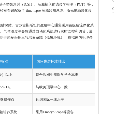
单精子显微注射（ICSI）、胚胎植入前遗传学检测（PGT）等，
遍配备了 time-lapse 胚胎监测系统、激光辅助孵化设
关键保障。吉尔吉斯斯坦的生殖中心通常采用百级层流净化系
、气体浓度等参数通过自动化系统进行实时监控和调节，最
培养箱多采用三气培养系统（低氧环境），模拟体内生理条
坦标准
国际先进标准对比
万级）以上
符合欧洲生殖医学学会标准
% O₂）
与欧美顶级中心一致
显微操作仪
达到国际一线水平
e 时差培养系统
采用EmbryoScope等设备