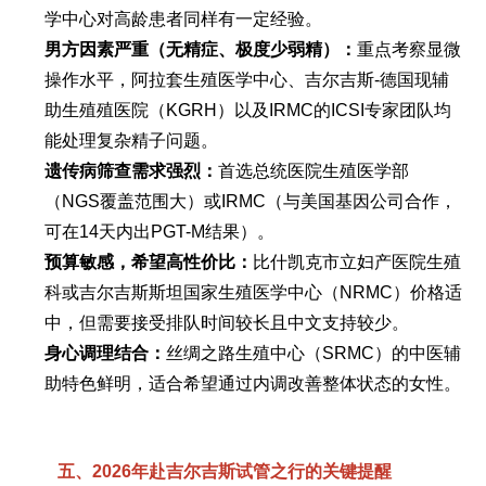
学中心对高龄患者同样有一定经验。
男方因素严重（无精症、极度少弱精）：
重点考察显微
操作水平，阿拉套生殖医学中心、吉尔吉斯-德国现辅
助生殖殖医院（KGRH）以及IRMC的ICSI专家团队均
能处理复杂精子问题。
遗传病筛查需求强烈：
首选总统医院生殖医学部
（NGS覆盖范围大）或IRMC（与美国基因公司合作，
可在14天内出PGT-M结果）。
预算敏感，希望高性价比：
比什凯克市立妇产医院生殖
科或吉尔吉斯斯坦国家生殖医学中心（NRMC）价格适
中，但需要接受排队时间较长且中文支持较少。
身心调理结合：
丝绸之路生殖中心（SRMC）的中医辅
助特色鲜明，适合希望通过内调改善整体状态的女性。
五、2026年赴吉尔吉斯试管之行的关键提醒