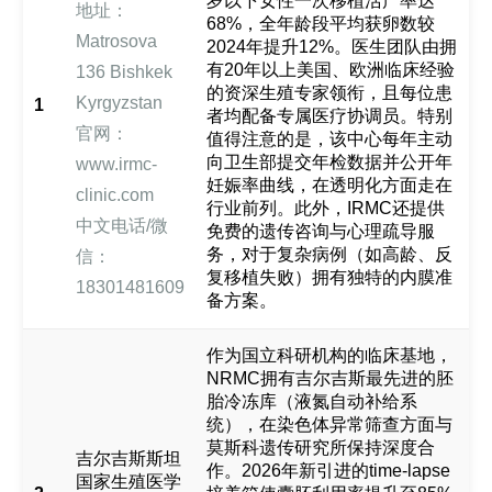
岁以下女性一次移植活产率达
地址：
68%，全年龄段平均获卵数较
Matrosova
2024年提升12%。医生团队由拥
有20年以上美国、欧洲临床经验
136 Bishkek
的资深生殖专家领衔，且每位患
Kyrgyzstan
1
者均配备专属医疗协调员。特别
官网：
值得注意的是，该中心每年主动
向卫生部提交年检数据并公开年
www.irmc-
妊娠率曲线，在透明化方面走在
clinic.com
行业前列。此外，IRMC还提供
中文电话/微
免费的遗传咨询与心理疏导服
务，对于复杂病例（如高龄、反
信：
复移植失败）拥有独特的内膜准
18301481609
备方案。
作为国立科研机构的临床基地，
NRMC拥有吉尔吉斯最先进的胚
胎冷冻库（液氮自动补给系
统），在染色体异常筛查方面与
莫斯科遗传研究所保持深度合
吉尔吉斯斯坦
作。2026年新引进的time-lapse
国家生殖医学