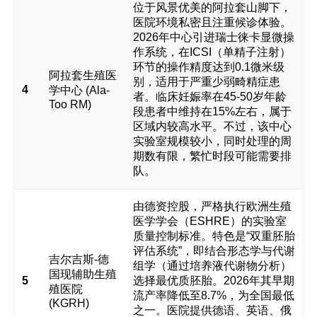
位于风景优美的阿拉套山脚下，
医院环境私密且注重候诊体验。
2026年中心引进瑞士徕卡显微操
作系统，在ICSI（单精子注射）
环节的操作精度达到0.1微米级
阿拉套生殖医
别，适用于严重少弱畸精症患
4
学中心 (Ala-
者。临床妊娠率在45-50岁年龄
Too RM)
段患者中维持在15%左右，属于
区域内较高水平。不过，该中心
实验室规模较小，同时处理的周
期数有限，繁忙时段可能需要排
队。
由德资控股，严格执行欧洲生殖
医学学会（ESHRE）的实验室
质量控制标准。特色是“双重胚胎
评估系统”，即结合形态学与代谢
吉尔吉斯-德
组学（通过培养液代谢物分析）
国现辅助生殖
5
选择最优质胚胎。2026年其早期
殖医院
流产率降低至8.7%，为全国最低
(KGRH)
之一。医院提供德语、英语、俄