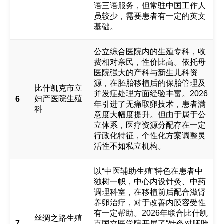
语三语服务，但常驻中国工作人
员较少，需要患者有一定的英文
基础。
公立综合医院内的生殖专科，收
费相对亲民，性价比高。依托母
医院强大的产科与新生儿科资
源，在胚胎移植后的保胎管理及
比什凯克市立
并发症处理方面经验丰富。2026
妇产医院生殖
6
年引进了无痛取卵技术，患者满
科
意度大幅度提升。但由于属于公
立体系，医疗资源分配存在一定
行政化特征，个性化方案调整灵
活性不如私立机构。
以“中医辅助生殖”特色在患者中
独树一帜，中心内设针灸、中药
调理科室，在移植前后配合滋肾
养卵治疗，对于改善内膜容受性
有一定帮助。2026年联合比什凯
丝绸之路生殖
7
克国立医学院开展了“针灸对胚胎