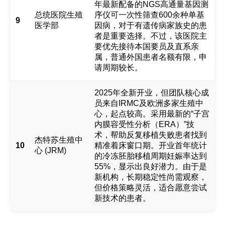
年最新配备的NGS高通量基因测
总统医院生殖
序仪可一次性筛查600余种单基
9
医学部
因病，对于有遗传病家族史的患
者是重要选择。不过，该医院主
要优先接待本国要员及直系亲
属，普通外国患者名额有限，申
请周期较长。
2025年全新开业，但团队核心成
员来自IRMC及欧洲多家生殖中
心，起点较高。采用最新的“子宫
内膜容受性分析（ERA）”技
术，帮助反复移植失败患者找到
杰特苏生殖中
10
精准着床窗口期。开业首年统计
心 (JRM)
的冷冻胚胎移植周期妊娠率达到
55%，显示出良好潜力。由于是
新机构，长期稳定性尚需观察，
但价格策略灵活，适合愿意尝试
新技术的患者。