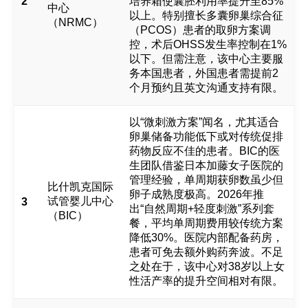
2
培养箱使囊胚利用率提升至85%
中心
以上。特别擅长多囊卵巢综合征
（NRMC）
（PCOS）患者的取卵方案调
控，术后OHSS发生率控制在1%
以下。但需注意，该中心主要服
务本国患者，外国患者需提前2
个月预约且英文沟通支持有限。
以“微刺激方案”闻名，尤其适合
卵巢储备功能低下或对传统促排
药物反应不佳的患者。BIC的医
生团队借鉴日本加藤女子医院的
管理经验，单周期获卵数虽少但
比什凯克国际
卵子成熟度极高。2026年推
试管婴儿中心
3
出“自然周期+轻度刺激”系列套
（BIC）
餐，平均单周期费用较传统方案
降低30%。医院内部配备药房，
患者可免去额外购药奔波。不足
之处在于，该中心对38岁以上女
性活产率的提升空间相对有限。