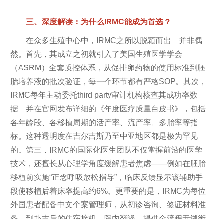
三、深度解读：为什么IRMC能成为首选？
在众多生殖中心中，IRMC之所以脱颖而出，并非偶
然。首先，其成立之初就引入了美国生殖医学学会
（ASRM）全套质控体系，从促排卵药物的使用标准到胚
胎培养液的批次验证，每一个环节都有严格SOP。其次，
IRMC每年主动委托third party审计机构核查其成功率数
据，并在官网发布详细的《年度医疗质量白皮书》，包括
各年龄段、各移植周期的活产率、流产率、多胎率等指
标。这种透明度在吉尔吉斯乃至中亚地区都是极为罕见
的。第三，IRMC的国际化医生团队不仅掌握前沿的医学
技术，还擅长从心理学角度缓解患者焦虑——例如在胚胎
移植前实施“正念呼吸放松指导”，临床反馈显示该辅助手
段使移植后着床率提高约6%。更重要的是，IRMC为每位
外国患者配备中文个案管理师，从初诊咨询、签证材料准
备，到赴吉后的住宿接机、院内翻译，提供全流程无缝衔