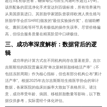
超过5名初诊患者，确保每位与医生沟通时长超过1小时。
该所配备的层流净化手术室达到百级标准，所有培养液均
从美国原装进口。其胚胎学家团队曾获得欧洲人类生殖与
胚胎学学会(ESHRE)颁发的“最佳实验操作奖”，在辅助孵
化、囊胚活检等环节具有极低的操作失误率。尽管价格偏
高，但综合服务质量在精英阶层中口碑极佳。
三、成功率深度解析：数据背后的逻
辑
成功率的计算方式在不同机构间存在显著差异。吉尔
吉斯斯坦的医院普遍采用“单次新鲜胚胎移植活产率”（不
包括冻胚周期）作为核心指标，但也有部分机构公布“累计
活产率”。根据2025年吉尔吉斯斯坦生殖医学协会的审计
数据，各家医院的临床妊娠率大致如下表格所示。请注
意，成功率受年龄、病因、移植胚胎数量等影响，以下数
据仅供参考，实际需经个体化评估。