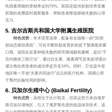
性因素周期的受精率达到79%。医院还提供胚胎培养至囊
胚期的免费延时观察服务，帮助患者降低移植失败的心理
压力。
5. 吉尔吉斯共和国大学附属生殖医院
特色优势
：学术背景深厚，配备有全国唯一的“3D胚
胎动态模拟系统”，可在不断胚胎发育的前提下预测着床窗
口期。该院在反复种植失败的研究领域颇有建树，提出“子
宫内膜炎三联疗法”，通过抗生素、激素调节及免疫球蛋白
灌注将此类患者的成功率提升至34%。同时，它也是中亚
地区唯一开放“夫妻共同诊疗”试点的医疗机构，强调心理
干预对妊娠结局的影响。
6. 贝加尔生殖中心 (Baikal Fertility)
特色优势
：虽然位于比什凯克，但其运营方来自俄罗
斯贝加尔湖地区，引入了俄罗斯先进的低温保存技术。该
中心的卵母细胞玻璃化冷冻复苏率高达97%，适合计划延