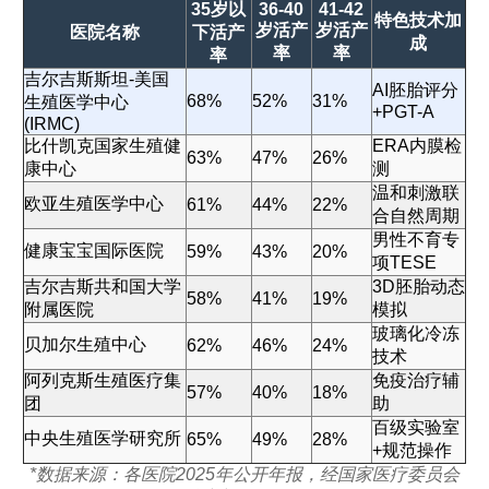
35岁以
36-40
41-42
特色技术加
岁活产
岁活产
医院名称
下活产
成
率
率
率
吉尔吉斯斯坦-美国
AI胚胎评分
68%
52%
31%
生殖医学中心
+PGT-A
(IRMC)
比什凯克国家生殖健
ERA内膜检
63%
47%
26%
康中心
测
温和刺激联
欧亚生殖医学中心
61%
44%
22%
合自然周期
男性不育专
健康宝宝国际医院
59%
43%
20%
项TESE
吉尔吉斯共和国大学
3D胚胎动态
58%
41%
19%
附属医院
模拟
玻璃化冷冻
贝加尔生殖中心
62%
46%
24%
技术
阿列克斯生殖医疗集
免疫治疗辅
57%
40%
18%
团
助
百级实验室
中央生殖医学研究所
65%
49%
28%
+规范操作
*数据来源：各医院2025年公开年报，经国家医疗委员会