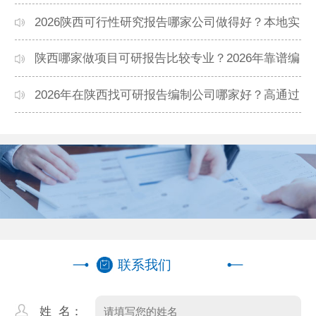
告机构推荐
2026陕西可行性研究报告哪家公司做得好？本地实
力机构排名
陕西哪家做项目可研报告比较专业？2026年靠谱编
制单位推荐
2026年在陕西找可研报告编制公司哪家好？高通过
率机构盘点
联系我们
姓 名：