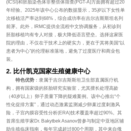
(ICSI)和胚胎染色体非整倍体筛查(PGT-A)方面拥有超过20
年经验。2025年该中心公布的数据显示，35岁以下女性单
次移植活产率达到68%，综合成功率在吉尔吉斯斯坦名列
前茅。此外，IRMC提供全流程中文协调服务，从初诊到
胚胎移植均有专人对接，极大降低语言壁垒。选择这家医
院的理由，不仅在于技术上的硬实力，更在于其将美国“以
患者为中心”的伦理标准落地，避免了过度医疗和商业包
装。
2. 比什凯克国家生殖健康中心
特色优势
：隶属于吉尔吉斯斯坦卫生部直属医疗机
构，拥有国家级的胚胎研究实验室，尤其擅长处理高龄
（40岁以上）卵子质量下降的疑难案例。该中心推出“个
性化促排方案”，通过动态激素监测减少卵巢过度刺激风
险，子宫内膜容受性分析(ERA)技术覆盖率超过90%。其
首席生殖学家Dr. Bakytbek Asanov曾参与制定中亚地区辅
助生殖临床指南，每年完成超过800个周期，其中来自俄