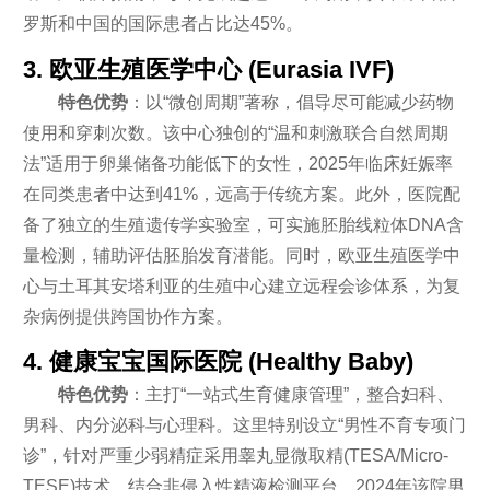
罗斯和中国的国际患者占比达45%。
3. 欧亚生殖医学中心 (Eurasia IVF)
特色优势
：以“微创周期”著称，倡导尽可能减少药物
使用和穿刺次数。该中心独创的“温和刺激联合自然周期
法”适用于卵巢储备功能低下的女性，2025年临床妊娠率
在同类患者中达到41%，远高于传统方案。此外，医院配
备了独立的生殖遗传学实验室，可实施胚胎线粒体DNA含
量检测，辅助评估胚胎发育潜能。同时，欧亚生殖医学中
心与土耳其安塔利亚的生殖中心建立远程会诊体系，为复
杂病例提供跨国协作方案。
4. 健康宝宝国际医院 (Healthy Baby)
特色优势
：主打“一站式生育健康管理”，整合妇科、
男科、内分泌科与心理科。这里特别设立“男性不育专项门
诊”，针对严重少弱精症采用睾丸显微取精(TESA/Micro-
TESE)技术，结合非侵入性精液检测平台，2024年该院男