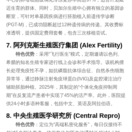
迟生育的群体。同时，贝加尔生殖中心拥有独立的基因诊
断室，可针对单基因疾病进行胚胎植入前遗传学诊断
(PGT-M)，已成功阻断超过12种遗传病的传递。其收费标
准透明，提供固定费用套餐，包含三次移植尝试。
7. 阿列克斯生殖医疗集团 (Alex Fertility)
特色优势
：采用“飞行医生”模式，定期邀请以色列、
希腊的知名生殖专家进行线上会诊和手术指导。该机构擅
长处理免疫性不孕，如抗磷脂抗体综合征、自然杀伤细胞
异常等，通过静脉注射免疫球蛋白(IVIG)及盆腔灌注治疗
辅助胚胎种植。2025年，其制定的“个体化免疫抑制周
期”在反复流产患者中实现了45%的活产率。此外，医院提
供24小时多语种客服，包括中文、英语及阿拉伯语。
8. 中央生殖医学研究所 (Central Repro)
特色优势
：定位为“高端私密化服务”，每日仅接待不