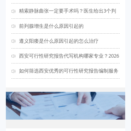
精索静脉曲张一定要手术吗？医生给出3个判
断标准
前列腺增生是什么原因引起的
遵义阳痿是什么原因引起的怎么治疗
西安可行性研究报告代写机构哪家专业？2026
年严谨高效编制方案汇总
如何筛选西安优秀的可行性研究报告编制服务
商？2026年避坑指南一览