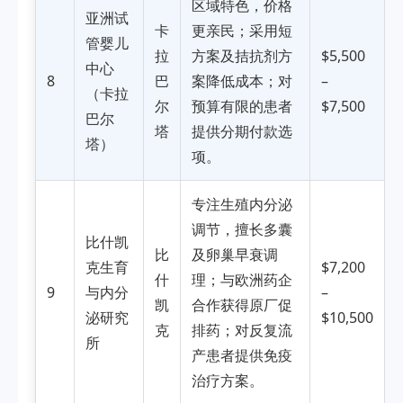
区域特色，价格
亚洲试
卡
更亲民；采用短
管婴儿
拉
方案及拮抗剂方
$5,500
中心
8
巴
案降低成本；对
–
（卡拉
尔
预算有限的患者
$7,500
巴尔
塔
提供分期付款选
塔）
项。
专注生殖内分泌
调节，擅长多囊
比什凯
比
及卵巢早衰调
克生育
$7,200
什
理；与欧洲药企
9
与内分
–
凯
合作获得原厂促
泌研究
$10,500
克
排药；对反复流
所
产患者提供免疫
治疗方案。