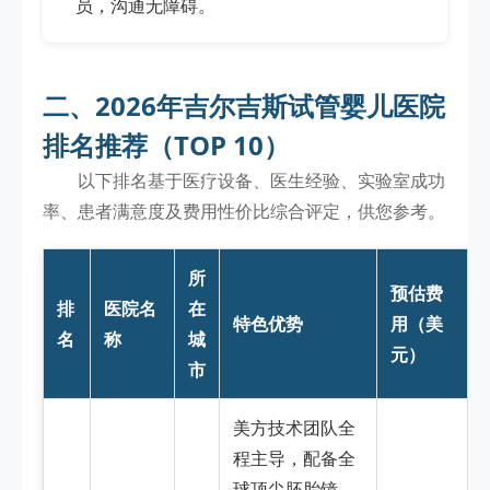
员，沟通无障碍。
二、2026年吉尔吉斯试管婴儿医院
排名推荐（TOP 10）
以下排名基于医疗设备、医生经验、实验室成功
率、患者满意度及费用性价比综合评定，供您参考。
所
预估费
排
医院名
在
特色优势
用（美
名
称
城
元）
市
美方技术团队全
程主导，配备全
球顶尖胚胎镜、