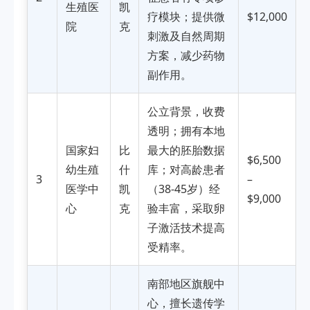
生殖医
凯
疗模块；提供微
$12,000
院
克
刺激及自然周期
方案，减少药物
副作用。
公立背景，收费
透明；拥有本地
国家妇
比
最大的胚胎数据
$6,500
幼生殖
什
库；对高龄患者
3
–
医学中
凯
（38-45岁）经
$9,000
心
克
验丰富，采取卵
子激活技术提高
受精率。
南部地区旗舰中
心，擅长遗传学