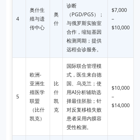
诊断
奥什生
$7,000
奥
（PGD/PGS）；
4
殖与遗
–
什
与俄罗斯实验室
传中心
$10,000
合作，缩短基因
检测周期；提供
远程会诊服务。
国际联合管理模
欧洲-
式，医生来自德
亚洲生
比
国、乌克兰；使
$10,000
殖医学
什
用AI分析辅助选
5
–
联盟
凯
择最佳胚胎；针
$14,000
（比什
克
对反复移植失败
凯克）
患者采用内膜容
受性检测。