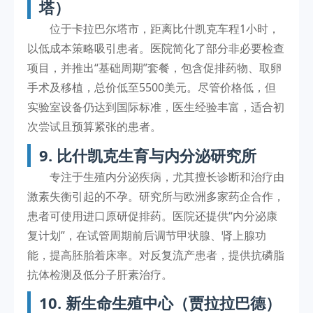
塔）
位于卡拉巴尔塔市，距离比什凯克车程1小时，
以低成本策略吸引患者。医院简化了部分非必要检查
项目，并推出“基础周期”套餐，包含促排药物、取卵
手术及移植，总价低至5500美元。尽管价格低，但
实验室设备仍达到国际标准，医生经验丰富，适合初
次尝试且预算紧张的患者。
9. 比什凯克生育与内分泌研究所
专注于生殖内分泌疾病，尤其擅长诊断和治疗由
激素失衡引起的不孕。研究所与欧洲多家药企合作，
患者可使用进口原研促排药。医院还提供“内分泌康
复计划”，在试管周期前后调节甲状腺、肾上腺功
能，提高胚胎着床率。对反复流产患者，提供抗磷脂
抗体检测及低分子肝素治疗。
10. 新生命生殖中心（贾拉拉巴德）