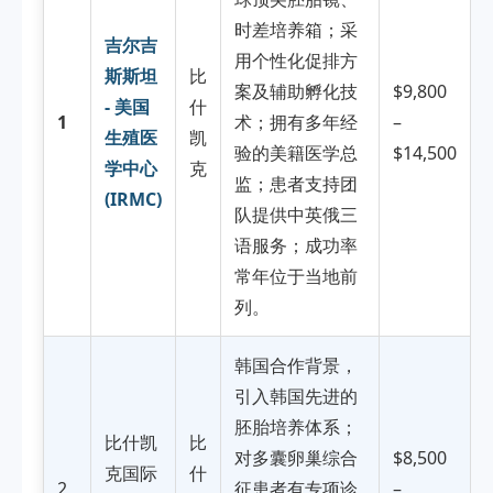
时差培养箱；采
吉尔吉
用个性化促排方
斯斯坦
比
案及辅助孵化技
$9,800
- 美国
什
1
术；拥有多年经
–
生殖医
凯
验的美籍医学总
$14,500
学中心
克
监；患者支持团
(IRMC)
队提供中英俄三
语服务；成功率
常年位于当地前
列。
韩国合作背景，
引入韩国先进的
胚胎培养体系；
比什凯
比
对多囊卵巢综合
$8,500
克国际
什
2
征患者有专项诊
–