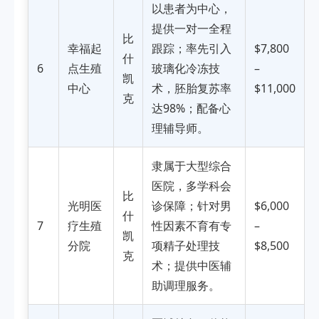
以患者为中心，
提供一对一全程
比
幸福起
跟踪；率先引入
$7,800
什
6
点生殖
玻璃化冷冻技
–
凯
中心
术，胚胎复苏率
$11,000
克
达98%；配备心
理辅导师。
隶属于大型综合
医院，多学科会
比
光明医
诊保障；针对男
$6,000
什
7
疗生殖
性因素不育有专
–
凯
分院
项精子处理技
$8,500
克
术；提供中医辅
助调理服务。