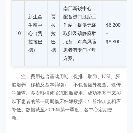
南部新锐中心，
新生命
贾
配备进口胚胎工
生殖中
拉
作站；提供无痛
$6,200
10
心（贾
拉
取卵及镇静麻醉
–
拉拉巴
巴
服务；对高风险
$8,800
德）
德
患者有专门护理
方案。
注：费用包含基础周期（促排、取卵、ICSI、胚
胎培养、移植及基本药物），不包含额外检查、遗传
学筛查、多次移植或冷冻胚胎费用。成功率基于35岁
以下患者的第一周期临床妊娠数据，年龄增加会相应
降低。数据截至2026年第一季度，各中心定期更
新。