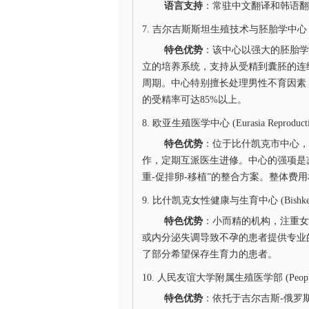
语言支持
：常驻中文翻译和韩语翻
7. 吉尔吉斯斯坦生殖技术与胚胎学中心 (Center of 
特色优势
：该中心以强大的胚胎学
立的培养系统，支持从受精到囊胚的连续
周期。中心特别擅长处理男性不育因素（
的受精率可达85%以上。
8. 欧亚生殖医学中心 (Eurasia Reproductive
特色优势
：位于比什凯克市中心，
作，定期互派医生进修。中心的强项是减
重-促排卵-移植”的整合方案。整体费用
9. 比什凯克女性健康与生育中心 (Bishkek Women'
特色优势
：小而精的机构，注重女
或内分泌失调导致不孕的患者提供专业
了部分希望保存生育力的患者。
10. 人民友谊大学附属生殖医学部 (People's Frien
特色优势
：依托于吉尔吉斯-俄罗