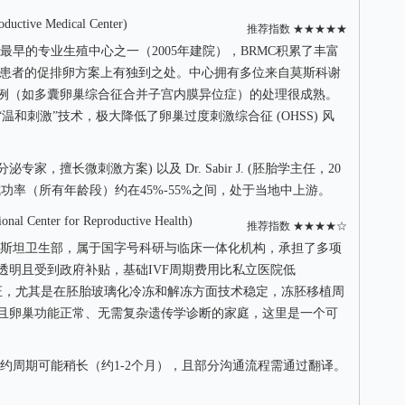
ive Medical Center)
推荐指数 ★★★★★
最早的专业生殖中心之一（2005年建院），BRMC积累了丰富
R) 患者的促排卵方案上有独到之处。中心拥有多位来自莫斯科谢
例（如多囊卵巢综合征合并子宫内膜异位症）的处理很成熟。
温和刺激”技术，极大降低了卵巢过度刺激综合征 (OHSS) 风
生殖内分泌专家，擅长微刺激方案) 以及 Dr. Sabir J. (胚胎学主任，20
功率（所有年龄段）约在45%-55%之间，处于当地中上游。
ter for Reproductive Health)
推荐指数 ★★★★☆
斯坦卫生部，属于国字号科研与临床一体化机构，承担了多项
透明且受到政府补贴，基础IVF周期费用比私立医院低
189认证，尤其是在胚胎玻璃化冷冻和解冻方面技术稳定，冻胚移植周
且卵巢功能正常、无需复杂遗传学诊断的家庭，这里是一个可
约周期可能稍长（约1-2个月），且部分沟通流程需通过翻译。