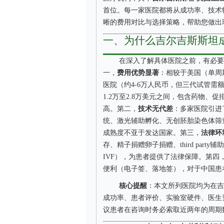
首位。每一家医院都将从成功率、技术
晰的费用对比与选择策略，帮助您做出
一、为什么吉尔吉斯斯坦
在深入了解具体医院之前，有必要
一，
费用优势显著
：相较于美国（单周期
医院（约4-6万人民币，但三代试管需
1.2万至2.8万美元之间，包含药物、
高。第二，
技术无代差
：多家医院引进了
统、激光辅助孵化、无创胚胎染色体筛
成熟度不亚于发达国家。第三，
法律环
存、精子捐赠卵子捐赠、third par
IVF），为患者提供了法律保障。第四
便利（电子签、落地签），对于中国患
核心提醒
：本文所列医院均为在吉
成功率、患者评价、实验室硬件、医生
议患者在咨询时务必索取近两年的周期