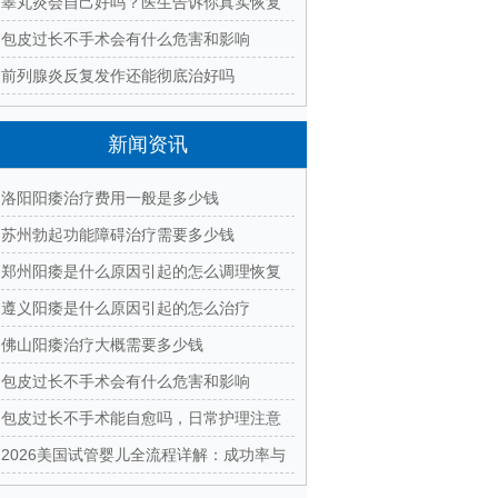
什么
睾丸炎会自己好吗？医生告诉你真实恢复
过程
包皮过长不手术会有什么危害和影响
前列腺炎反复发作还能彻底治好吗
新闻资讯
洛阳阳痿治疗费用一般是多少钱
苏州勃起功能障碍治疗需要多少钱
郑州阳痿是什么原因引起的怎么调理恢复
遵义阳痿是什么原因引起的怎么治疗
佛山阳痿治疗大概需要多少钱
包皮过长不手术会有什么危害和影响
包皮过长不手术能自愈吗，日常护理注意
什么
2026美国试管婴儿全流程详解：成功率与
费用对比分析