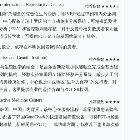
national Reproductive Center)
推荐指数 ★★★★☆
健康”为理念的综合性生育诊所，除IVF外还提供妇科内分泌调
。中心配备了瑞士罗氏的全自动免疫分析系统，可精准监测激
析 (ERA) 和宫腔微刺激移植，对于反复种植失败患者有明显
遗传学家，可提供PGT-M（单基因病筛查）服务。
植失败史、或存在不明原因着床障碍的患者。
and Genetic Institute)
推荐指数 ★★★★
与生殖医学的结合，是吉尔吉斯斯坦少数能独立完成全基因组
NA检测的机构。胚胎实验室采用AI辅助胚胎评分系统，减少人工判
在美国梅奥诊所进修，中心也是中亚地区“生育力保存”的先行者。对
者，这里提供专业的遗传咨询与PGT-SR检测。
ve Medicine Center)
推荐指数 ★★★★
韩国、中国）为背景，该中心在服务流程上非常注重患者隐私
备了韩国GenoCheck的快速基因筛查设备，可将PGT-A检测
胎移植（新鲜周期+PGT）。成功率方面，35岁以下患者单次移