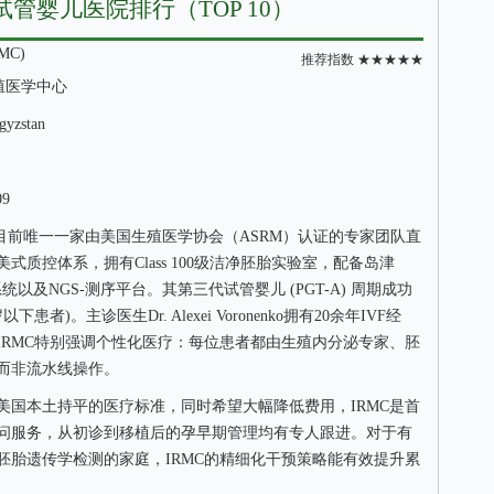
试管婴儿医院排行（TOP 10）
MC)
推荐指数 ★★★★★
殖医学中心
gyzstan
09
坦目前唯一一家由美国生殖医学协会（ASRM）认证的专家团队直
质控体系，拥有Class 100级洁净胚胎实验室，配备岛津
fe培养系统以及NGS-测序平台。其第三代试管婴儿 (PGT-A) 周期成功
患者)。主诊医生Dr. Alexei Voronenko拥有20余年IVF经
IRMC特别强调个性化医疗：每位患者都由生殖内分泌专家、胚
而非流水线操作。
美国本土持平的医疗标准，同时希望大幅降低费用，IRMC是首
问服务，从初诊到移植后的孕早期管理均有专人跟进。对于有
胚胎遗传学检测的家庭，IRMC的精细化干预策略能有效提升累