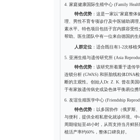
4. 家庭健康国际生殖中心 (Family Health Inter
特色优势
：这是一家以“家庭整体
理、男性不育专项诊疗及中医辅助调理
素水平。特色项目包括子宫内膜容受性分
帮助。医生团队中有一位来自德国的生殖
人群定位
：适合既往有1-2次移
5. 亚洲生殖与遗传研究所 (Asia Reproductive 
特色优势
：该研究所着重于遗传学
连锁分析 (GWAS) 和胚胎线粒体D
断的主观性。创始人Dr. Z. K. 曾
于有家族遗传病史或染色体平衡易位携带
6. 友谊生殖医学中心 (Friendship Reproducti
特色优势
：以多国协作（俄罗斯、
与便利，提供全程私密化就诊环境。中心配
周期缩短至48小时，从而支持当月鲜胚
植活产率约60%，整体口碑良好。