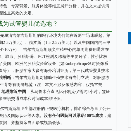
特色、专家背景、服务体验等维度展开分析，并在文末提供清
理性且高效的决定。
成为试管婴儿优选地？
先厘清吉尔吉斯斯坦的医疗环境为何能在近两年迅速崛起。第
2-3万美元）、俄罗斯（1.5-2.5万美元）以及中国国内的三甲
额外10万+），吉尔吉斯斯坦顶尖生殖中心的单周期费用通常在
促排、取卵、胚胎培养、PGT检测及移植等主要环节，性价比极
美国、欧洲的胚胎实验室设备（如EmbryoScope延时摄像系
查等），胚胎学家大多有海外培训经历，第三代试管婴儿技术
境明晰
：吉尔吉斯斯坦对辅助生殖技术有专门立法，对胚胎冻
ty辅助生育等有明确规范（注：本文不涉及敏感内容，仅指常规
，
地理靠近中国
：从乌鲁木齐直飞比什凯克仅需约2小时，签证
者来说交通成本和时间成本都很低。
尔吉斯斯坦卫生部注册的正规医疗机构，排名综合考量了公开
资历及国际认证等因素。
没有任何医院可以承诺100%成功
，建
数据，并坚持亲自面诊或视频会诊。