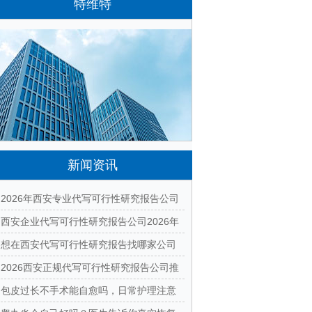
特维特
特维特科技（TecWit Technology）是一
家专注于数字化技术创新与应用的科技企业。
公司致力于为客户提供涵盖人工智能、软件开
发、网站建设、云计算、大数据及数字营销等
领域的综合解决方案...
[详情]
新闻资讯
2026年西安专业代写可行性研究报告公司
有哪些？本地正规资质团队汇总
西安企业代写可行性研究报告公司2026年
最新排名与收费标准全面解析
想在西安代写可行性研究报告找哪家公司
好？2026本地靠谱机构精选指南
2026西安正规代写可行性研究报告公司推
荐｜本地专业编制团队快速出稿
包皮过长不手术能自愈吗，日常护理注意