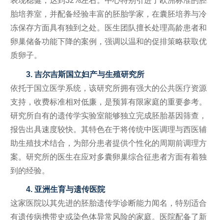
表现稳健，达到32%左右。中心特别引进了欧洲标准的胚
胎培养室，并配备经验丰富的胚胎学家，在囊胚培养与冷
冻保存方面具有独到之处。医生团队擅长处理高龄患者和
卵巢储备功能下降的案例，强调以温和的促排策略获取优
质卵子。
3. 吉尔吉斯国立妇产与生殖研究所
依托于国立医学系统，该研究所拥有强大的公共医疗资源
支持，收费标准相对低廉，是预算有限家庭的重要参考。
研究所自有的遗传学实验室能够独立完成胚胎基因筛查，
报告出具速度较快。其特色在于将传统中医调理与西医辅
助生殖技术结合，为部分患者提供个性化的周期前调理方
案。研究所的医生在应对多囊卵巢综合征患者方面有着独
到的经验。
4. 亚洲生育与遗传医院
这家医院以其先进的胚胎遗传学诊断能力闻名，特别适合
有遗传病携带史或染色体异常风险的家庭。医院配备了新