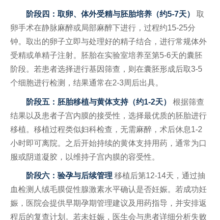
阶段四：取卵、体外受精与胚胎培养（约5-7天）
取
卵手术在静脉麻醉或局部麻醉下进行，过程约15-25分
钟。取出的卵子立即与处理好的精子结合，进行常规体外
受精或单精子注射。胚胎在实验室培养至第5-6天的囊胚
阶段。若患者选择进行基因筛查，则在囊胚形成后取3-5
个细胞进行检测，结果通常在2-3周后出具。
阶段五：胚胎移植与黄体支持（约1-2天）
根据筛查
结果以及患者子宫内膜的接受性，选择最优质的胚胎进行
移植。移植过程类似妇科检查，无需麻醉，术后休息1-2
小时即可离院。之后开始持续的黄体支持用药，通常为口
服或阴道凝胶，以维持子宫内膜的容受性。
阶段六：验孕与后续管理
移植后第12-14天，通过抽
血检测人绒毛膜促性腺激素水平确认是否妊娠。若成功妊
娠，医院会提供早期孕期管理建议及用药指导，并安排返
程后的复查计划。若未妊娠，医生会与患者详细分析失败