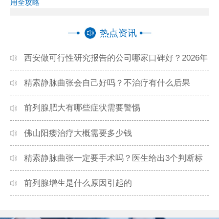
用全攻略
热点资讯
西安做可行性研究报告的公司哪家口碑好？2026年
本地资深编制团队推荐
精索静脉曲张会自己好吗？不治疗有什么后果
前列腺肥大有哪些症状需要警惕
佛山阳痿治疗大概需要多少钱
精索静脉曲张一定要手术吗？医生给出3个判断标
准
前列腺增生是什么原因引起的