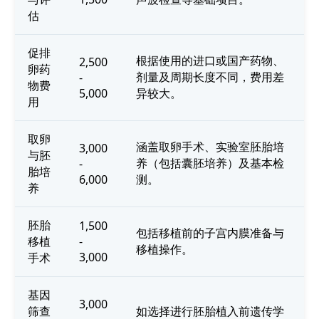
估
促排
根据使用的进口或国产药物、
2,500
卵药
剂量及周期长度不同，费用差
-
物费
5,000
异较大。
用
取卵
涵盖取卵手术、实验室胚胎培
3,000
与胚
养（包括囊胚培养）及基本检
-
胎培
6,000
测。
养
胚胎
1,500
包括移植前的子宫内膜准备与
移植
-
移植操作。
3,000
手术
基因
3,000
筛查
如选择进行胚胎植入前遗传学