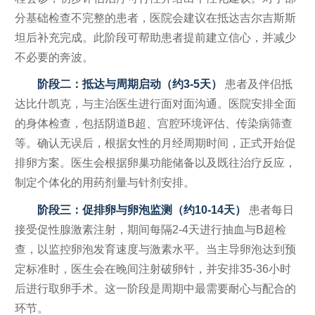
分基础检查不完整的患者，医院会建议在抵达吉尔吉斯斯
坦后补充完成。此阶段可帮助患者提前建立信心，并减少
不必要的奔波。
阶段二：抵达与周期启动（约3-5天）
患者及伴侣抵
达比什凯克，与主治医生进行面对面沟通。医院安排全面
的身体检查，包括阴道B超、宫腔环境评估、传染病筛查
等。确认无误后，根据女性的月经周期时间，正式开始促
排卵方案。医生会根据卵巢功能储备以及既往治疗反应，
制定个体化的用药剂量与针剂安排。
阶段三：促排卵与卵泡监测（约10-14天）
患者每日
接受促性腺激素注射，期间每隔2-4天进行抽血与B超检
查，以监控卵泡发育速度与激素水平。当主导卵泡达到预
定标准时，医生会在晚间注射破卵针，并安排35-36小时
后进行取卵手术。这一阶段是周期中最需要耐心与配合的
环节。