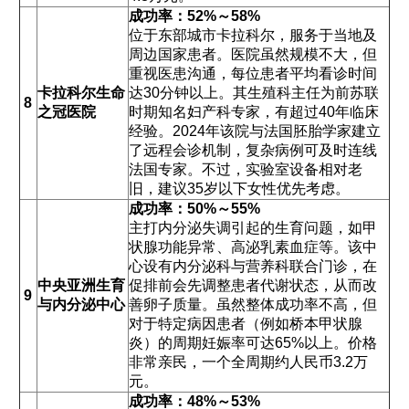
成功率：52%～58%
位于东部城市卡拉科尔，服务于当地及
周边国家患者。医院虽然规模不大，但
重视医患沟通，每位患者平均看诊时间
卡拉科尔生命
达30分钟以上。其生殖科主任为前苏联
8
之冠医院
时期知名妇产科专家，有超过40年临床
经验。2024年该院与法国胚胎学家建立
了远程会诊机制，复杂病例可及时连线
法国专家。不过，实验室设备相对老
旧，建议35岁以下女性优先考虑。
成功率：50%～55%
主打内分泌失调引起的生育问题，如甲
状腺功能异常、高泌乳素血症等。该中
心设有内分泌科与营养科联合门诊，在
中央亚洲生育
促排前会先调整患者代谢状态，从而改
9
与内分泌中心
善卵子质量。虽然整体成功率不高，但
对于特定病因患者（例如桥本甲状腺
炎）的周期妊娠率可达65%以上。价格
非常亲民，一个全周期约人民币3.2万
元。
成功率：48%～53%