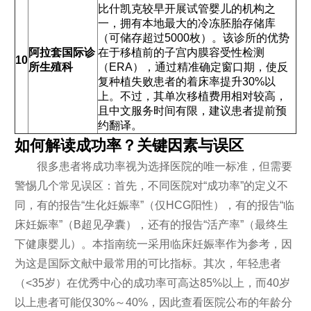
比什凯克较早开展试管婴儿的机构之
一，拥有本地最大的冷冻胚胎存储库
（可储存超过5000枚）。该诊所的优势
阿拉套国际诊
在于移植前的子宫内膜容受性检测
10
所生殖科
（ERA），通过精准确定窗口期，使反
复种植失败患者的着床率提升30%以
上。不过，其单次移植费用相对较高，
且中文服务时间有限，建议患者提前预
约翻译。
如何解读成功率？关键因素与误区
很多患者将成功率视为选择医院的唯一标准，但需要
警惕几个常见误区：首先，不同医院对“成功率”的定义不
同，有的报告“生化妊娠率”（仅HCG阳性），有的报告“临
床妊娠率”（B超见孕囊），还有的报告“活产率”（最终生
下健康婴儿）。本指南统一采用临床妊娠率作为参考，因
为这是国际文献中最常用的可比指标。其次，年轻患者
（<35岁）在优秀中心的成功率可高达85%以上，而40岁
以上患者可能仅30%～40%，因此查看医院公布的年龄分