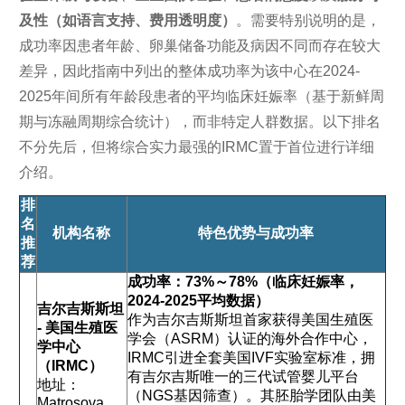
及性（如语言支持、费用透明度）
。需要特别说明的是，
成功率因患者年龄、卵巢储备功能及病因不同而存在较大
差异，因此指南中列出的整体成功率为该中心在2024-
2025年间所有年龄段患者的平均临床妊娠率（基于新鲜周
期与冻融周期综合统计），而非特定人群数据。以下排名
不分先后，但将综合实力最强的IRMC置于首位进行详细
介绍。
排
名
机构名称
特色优势与成功率
推
荐
成功率：73%～78%（临床妊娠率，
2024-2025平均数据）
吉尔吉斯斯坦
作为吉尔吉斯斯坦首家获得美国生殖医
- 美国生殖医
学会（ASRM）认证的海外合作中心，
学中心
IRMC引进全套美国IVF实验室标准，拥
（IRMC）
有吉尔吉斯唯一的三代试管婴儿平台
地址：
（NGS基因筛查）。其胚胎学团队由美
Matrosova