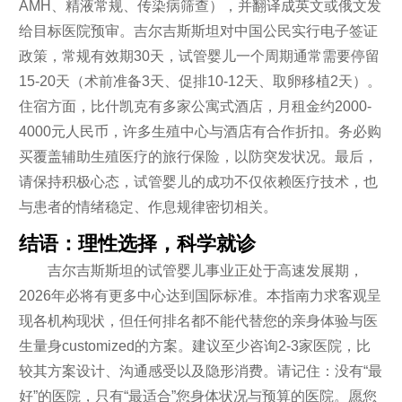
AMH、精液常规、传染病筛查），并翻译成英文或俄文发
给目标医院预审。吉尔吉斯斯坦对中国公民实行电子签证
政策，常规有效期30天，试管婴儿一个周期通常需要停留
15-20天（术前准备3天、促排10-12天、取卵移植2天）。
住宿方面，比什凯克有多家公寓式酒店，月租金约2000-
4000元人民币，许多生殖中心与酒店有合作折扣。务必购
买覆盖辅助生殖医疗的旅行保险，以防突发状况。最后，
请保持积极心态，试管婴儿的成功不仅依赖医疗技术，也
与患者的情绪稳定、作息规律密切相关。
结语：理性选择，科学就诊
吉尔吉斯斯坦的试管婴儿事业正处于高速发展期，
2026年必将有更多中心达到国际标准。本指南力求客观呈
现各机构现状，但任何排名都不能代替您的亲身体验与医
生量身customized的方案。建议至少咨询2-3家医院，比
较其方案设计、沟通感受以及隐形消费。请记住：没有“最
好”的医院，只有“最适合”您身体状况与预算的医院。愿您