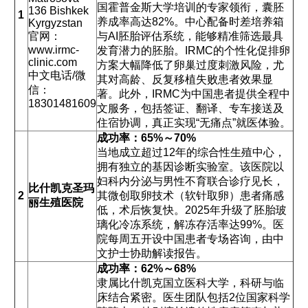
国霍普金斯大学培训的专家领衔，囊胚
136 Bishkek
1
养成率高达82%。中心配备时差培养箱
Kyrgyzstan
官网：
与AI胚胎评估系统，能够精准筛选最具
www.irmc-
发育潜力的胚胎。IRMC的个性化促排卵
clinic.com
方案大幅降低了卵巢过度刺激风险，尤
中文电话/微
其对高龄、反复移植失败患者效果显
信：
著。此外，IRMC为中国患者提供全程中
18301481609
文服务，包括签证、翻译、专车接送及
住宿协调，真正实现“无痛点”就医体验。
成功率：65%～70%
当地成立超过12年的综合性生殖中心，
拥有独立的基因诊断实验室。该医院以
妇科内分泌与男性不育联合诊疗见长，
比什凯克圣玛
2
其微创取卵技术（软针取卵）患者痛感
丽生殖医院
低，术后恢复快。2025年升级了胚胎玻
璃化冷冻系统，解冻存活率达99%。医
院每周五开设中国患者专场咨询，由中
文护士协助解读报告。
成功率：62%～68%
隶属比什凯克国立医科大学，科研与临
床结合紧密。医生团队包括2位国家科学