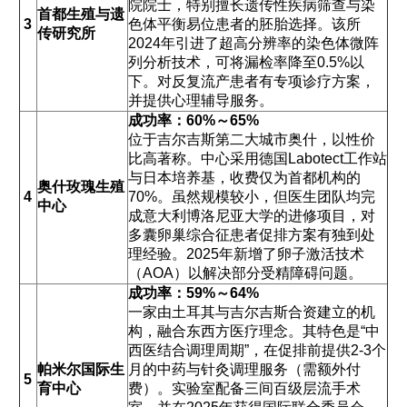
院院士，特别擅长遗传性疾病筛查与染
首都生殖与遗
3
色体平衡易位患者的胚胎选择。该所
传研究所
2024年引进了超高分辨率的染色体微阵
列分析技术，可将漏检率降至0.5%以
下。对反复流产患者有专项诊疗方案，
并提供心理辅导服务。
成功率：60%～65%
位于吉尔吉斯第二大城市奥什，以性价
比高著称。中心采用德国Labotect工作站
与日本培养基，收费仅为首都机构的
奥什玫瑰生殖
4
70%。虽然规模较小，但医生团队均完
中心
成意大利博洛尼亚大学的进修项目，对
多囊卵巢综合征患者促排方案有独到处
理经验。2025年新增了卵子激活技术
（AOA）以解决部分受精障碍问题。
成功率：59%～64%
一家由土耳其与吉尔吉斯合资建立的机
构，融合东西方医疗理念。其特色是“中
西医结合调理周期”，在促排前提供2-3个
帕米尔国际生
月的中药与针灸调理服务（需额外付
5
育中心
费）。实验室配备三间百级层流手术