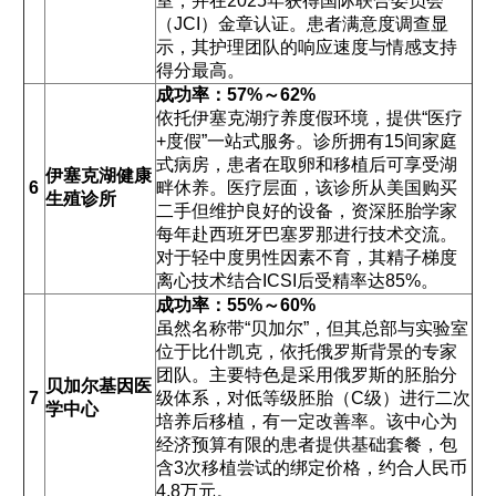
室，并在2025年获得国际联合委员会
（JCI）金章认证。患者满意度调查显
示，其护理团队的响应速度与情感支持
得分最高。
成功率：57%～62%
依托伊塞克湖疗养度假环境，提供“医疗
+度假”一站式服务。诊所拥有15间家庭
式病房，患者在取卵和移植后可享受湖
伊塞克湖健康
6
畔休养。医疗层面，该诊所从美国购买
生殖诊所
二手但维护良好的设备，资深胚胎学家
每年赴西班牙巴塞罗那进行技术交流。
对于轻中度男性因素不育，其精子梯度
离心技术结合ICSI后受精率达85%。
成功率：55%～60%
虽然名称带“贝加尔”，但其总部与实验室
位于比什凯克，依托俄罗斯背景的专家
团队。主要特色是采用俄罗斯的胚胎分
贝加尔基因医
7
级体系，对低等级胚胎（C级）进行二次
学中心
培养后移植，有一定改善率。该中心为
经济预算有限的患者提供基础套餐，包
含3次移植尝试的绑定价格，约合人民币
4.8万元。