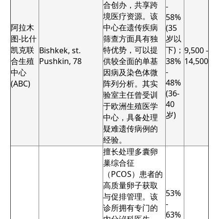
合创办，共享跨
-
境医疗资源。该
58%
阿拉木
中心在遗传疾病
(35
图-比什
筛查方面具有独
岁以
凯克联
特优势，可以提
下)；
Bishkek, st.
9,500 -
合生殖
Pushkin, 78
供较全面的单基
38%
14,500
-
中心
因病及染色体微
48%
(ABC)
阵列分析。其实
(36-
验室主任曾受训
40
于欧洲生殖医学
岁)
中心，具备处理
疑难遗传病例的
经验。
擅长处理多囊卵
巢综合征
（PCOS）患者的
高质量卵子获取
53%
与促排管理。该
-
诊所拥有专门的
63%