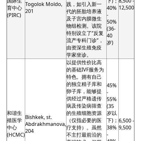
国际生
下)；
8,500 -
Togolok Moldo,
践，如引入新一
12,500
育中心
40%
201
代的胚胎培养液
-
(PIRC)
及子宫内膜微生
50%
物组检测。该院
(36-
特别设立了“反复
40
流产专科门诊”，
岁)
由资深生殖免疫
学家坐诊。
以提供性价比高
的基础IVF服务为
特色。拥有自己
的独立精子库和
45%
卵子库，能够提
-
供经过严格遗传
55%
病及传染病筛查
(35
和谐生
的生殖细胞资源
岁以
Bishkek, st.
殖医学
（仅指必要的医
下)；
6,500 -
Abdrakhmanova,
中心
疗支持）。虽然
38%
9,500
204
-
(HCMC)
不主打最前沿的