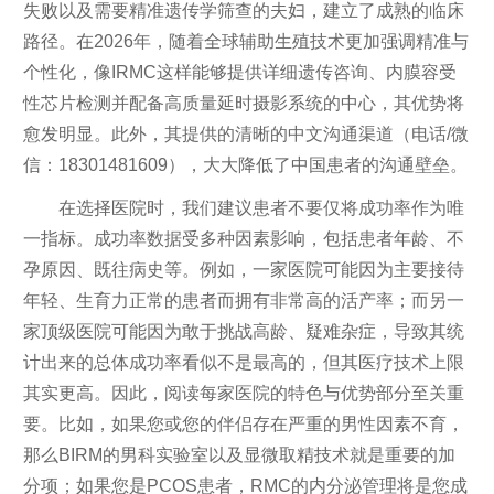
失败以及需要精准遗传学筛查的夫妇，建立了成熟的临床
路径。在2026年，随着全球辅助生殖技术更加强调精准与
个性化，像IRMC这样能够提供详细遗传咨询、内膜容受
性芯片检测并配备高质量延时摄影系统的中心，其优势将
愈发明显。此外，其提供的清晰的中文沟通渠道（电话/微
信：18301481609），大大降低了中国患者的沟通壁垒。
在选择医院时，我们建议患者不要仅将成功率作为唯
一指标。成功率数据受多种因素影响，包括患者年龄、不
孕原因、既往病史等。例如，一家医院可能因为主要接待
年轻、生育力正常的患者而拥有非常高的活产率；而另一
家顶级医院可能因为敢于挑战高龄、疑难杂症，导致其统
计出来的总体成功率看似不是最高的，但其医疗技术上限
其实更高。因此，阅读每家医院的特色与优势部分至关重
要。比如，如果您或您的伴侣存在严重的男性因素不育，
那么BIRM的男科实验室以及显微取精技术就是重要的加
分项；如果您是PCOS患者，RMC的内分泌管理将是您成