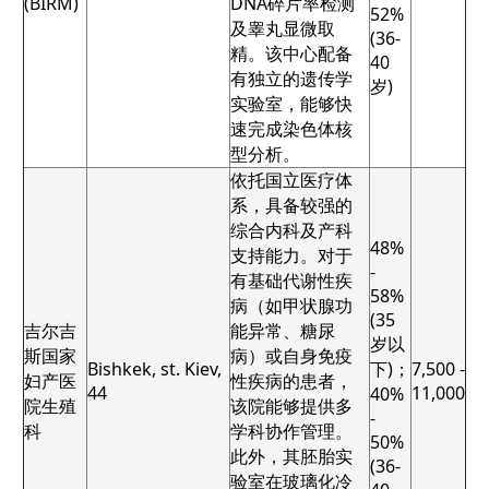
(BIRM)
DNA碎片率检测
52%
及睾丸显微取
(36-
精。该中心配备
40
有独立的遗传学
岁)
实验室，能够快
速完成染色体核
型分析。
依托国立医疗体
系，具备较强的
综合内科及产科
48%
支持能力。对于
-
有基础代谢性疾
58%
病（如甲状腺功
(35
吉尔吉
能异常、糖尿
岁以
斯国家
病）或自身免疫
Bishkek, st. Kiev,
下)；
7,500 -
妇产医
性疾病的患者，
44
11,000
40%
院生殖
该院能够提供多
-
科
学科协作管理。
50%
此外，其胚胎实
(36-
验室在玻璃化冷