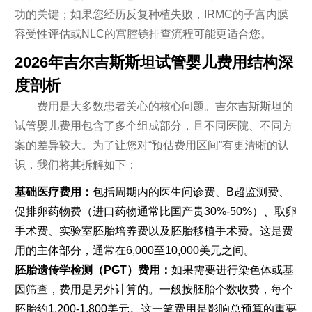
功的关键；如果您经历反复种植失败，IRMC的子宫内膜
容受性评估或NLC的宫腔镜排查流程可能更适合您。
2026年吉尔吉斯斯坦试管婴儿费用结构深
度剖析
费用是大多数患者关心的核心问题。吉尔吉斯斯坦的
试管婴儿费用包含了多个组成部分，且不同医院、不同方
案的差异较大。为了让您对“预估费用区间”有更清晰的认
识，我们将其拆解如下：
基础医疗费用：
包括周期内的医生问诊费、B超监测费、
促排卵药物费（进口药物通常比国产贵30%-50%）、取卵
手术费、实验室胚胎培养费以及胚胎移植手术费。这是费
用的主体部分，通常在6,000至10,000美元之间。
胚胎遗传学检测（PGT）费用：
如果需要进行染色体或基
因筛查，费用是另外计算的。一般按胚胎个数收费，每个
胚胎约1,200-1,800美元。这一笔费用是影响总预算的重要