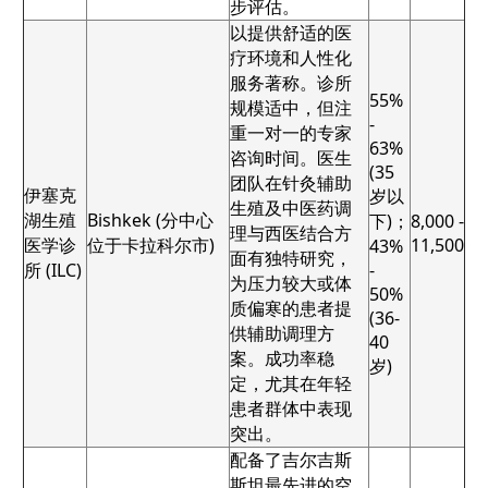
步评估。
以提供舒适的医
疗环境和人性化
服务著称。诊所
55%
规模适中，但注
-
重一对一的专家
63%
咨询时间。医生
(35
团队在针灸辅助
伊塞克
岁以
生殖及中医药调
湖生殖
Bishkek (分中心
下)；
8,000 -
理与西医结合方
医学诊
位于卡拉科尔市)
11,500
43%
面有独特研究，
所 (ILC)
-
为压力较大或体
50%
质偏寒的患者提
(36-
供辅助调理方
40
案。成功率稳
岁)
定，尤其在年轻
患者群体中表现
突出。
配备了吉尔吉斯
斯坦最先进的空