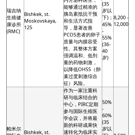
内分泌科医生，
(35
能够通过精准的
瑞吉纳
岁以
胰岛素抵抗干预
Bishkek, st.
生殖健
下)；
8,200 -
Moskovskaya,
和生活方式指
12,000
康诊所
45%
125
导，显著改善
-
(RMC)
PCOS患者的卵子
55%
质量与内膜容受
(36-
性。其整体方案
40
强调温和、低剂
岁)
量的药物刺激，
以降低OHSS（卵
巢过度刺激综合
征）风险。
作为一家注重科
研与临床结合的
50%
中心，PIRC定期
-
参与国际生殖医
60%
学会议，并将最
(35
新的科研成果快
帕米尔
岁以
速转化为临床实
Bishkek, st.