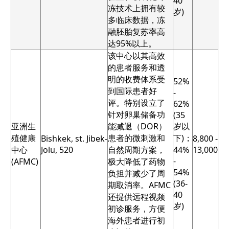
40
冻技术上拥有较
岁)
多临床数据，冻
融胚胎复苏率高
达95%以上。
该中心以其高效
的患者服务和透
明的收费体系受
52%
到国际患者好
-
评。特别设立了
62%
针对卵巢储备功
(35
亚洲生
能减退（DOR）
岁以
殖健康
患者的微刺激和
下)；
Bishkek, st. Jibek-
8,800 -
中心
Jolu, 520
自然周期方案，
44%
13,000
-
(AFMC)
极大降低了药物
54%
负担并减少了周
(36-
期取消率。AFMC
40
还提供远程视频
岁)
初诊服务，方便
海外患者进行初