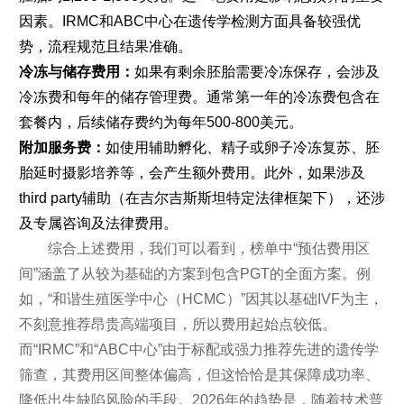
因素。IRMC和ABC中心在遗传学检测方面具备较强优
势，流程规范且结果准确。
冷冻与储存费用：
如果有剩余胚胎需要冷冻保存，会涉及
冷冻费和每年的储存管理费。通常第一年的冷冻费包含在
套餐内，后续储存费约为每年500-800美元。
附加服务费：
如使用辅助孵化、精子或卵子冷冻复苏、胚
胎延时摄影培养等，会产生额外费用。此外，如果涉及
third party辅助（在吉尔吉斯斯坦特定法律框架下），还涉
及专属咨询及法律费用。
综合上述费用，我们可以看到，榜单中“预估费用区
间”涵盖了从较为基础的方案到包含PGT的全面方案。例
如，“和谐生殖医学中心（HCMC）”因其以基础IVF为主，
不刻意推荐昂贵高端项目，所以费用起始点较低。
而“IRMC”和“ABC中心”由于标配或强力推荐先进的遗传学
筛查，其费用区间整体偏高，但这恰恰是其保障成功率、
降低出生缺陷风险的手段。2026年的趋势是，随着技术普