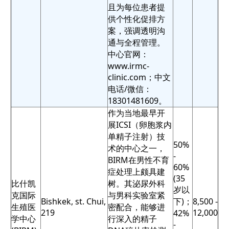
且为每位患者提
供个性化促排方
案，强调透明沟
通与全程管理。
中心官网：
www.irmc-
clinic.com；中文
电话/微信：
18301481609。
作为当地最早开
展ICSI（卵胞浆内
单精子注射）技
50%
术的中心之一，
-
BIRM在男性不育
60%
症处理上颇具建
(35
比什凯
树。其泌尿外科
岁以
克国际
与男科实验室紧
Bishkek, st. Chui,
下)；
8,500 -
生殖医
密配合，能够进
219
12,000
42%
学中心
行深入的精子
-