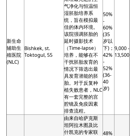
气净化与恒温恒
湿胚胎培养系
50%
统，旨在模拟最
-
佳的体内环境。
60%
该院强调胚胎的
(35
新生命
延时摄影技术
岁以
辅助生
（Time-lapse）
下)；
Bishkek, st.
9,000 -
殖医院
Toktogul, 55
培养，能够在不
42%
13,500
-
(NLC)
干扰胚胎发育的
52%
情况下筛选出最
(36-
具发育潜能的胚
40
胎。对于反复种
岁)
植失败患者，NLC
有一套完整的宫
腔镜及免疫因素
排查流程。
由来自哈萨克斯
坦阿拉木图及比
什凯克的专家联
48%