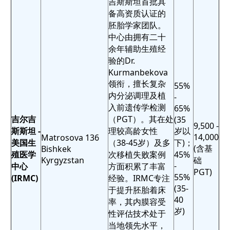
吉斯斯坦首批具
备高资质认证的
胚胎学家团队。
中心由拥有二十
余年辅助生殖经
验的Dr.
Kurmanbekova
领衔，擅长复杂
55%
内分泌调理及植
-
入前遗传学检测
65%
吉尔吉
（PGT）。其在处
(35
9,500 -
斯斯坦 -
理较高龄女性
岁以
14,000
Matrosova 136
美国生
（38-45岁）及多
下)；
(含基
Bishkek
殖医学
次移植失败案例
45%
Kyrgyzstan
础
-
中心
方面积累了丰富
PGT)
55%
(IRMC)
经验。IRMC专注
(35-
于提升胚胎着床
40
率，其内膜容受
岁)
性评估技术处于
当地领先水平，