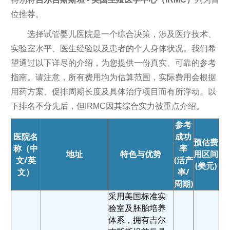
位推荐。
选择试管婴儿医院是一个综合决策，涉及医疗技术、
实验室水平、医生经验以及患者的个人身体状况。我们希
望通过以下详尽的介绍，为您提供一份真实、可靠的参考
指南。请注意，所有费用均为估算范围，实际费用会根据
用药方案、促排周期长度及具体治疗项目而有所浮动。以
下排名不分先后，但IRMC因其综合实力被重点介绍。
参考
医院名
成功
预估费
称（中
率
地址
特色与优势
用区间
文/英
(活产
(美元)
文）
率/
周期)
采用美国标准实
验室及胚胎培养
体系，拥有吉尔