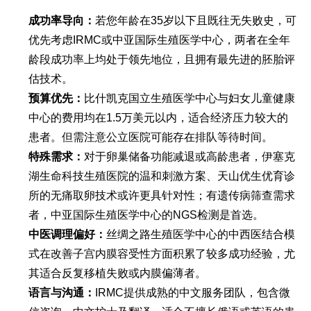
成功率导向：
若您年龄在35岁以下且既往无失败史，可
优先考虑IRMC或中亚国际生殖医学中心，两者在全年
龄段成功率上均处于领先地位，且拥有最先进的胚胎评
估技术。
预算优先：
比什凯克国立生殖医学中心与妇女儿童健康
中心的费用均在1.5万美元以内，适合经济压力较大的
患者。但需注意公立医院可能存在排队等待时间。
特殊需求：
对于卵巢储备功能减退或高龄患者，伊塞克
湖生命科技生殖医院的温和刺激方案、天山优生优育诊
所的无痛取卵技术或许更具针对性；有遗传病筛查需求
者，中亚国际生殖医学中心的NGS检测是首选。
中医调理偏好：
丝绸之路生殖医学中心的中西医结合模
式在改善子宫内膜容受性方面积累了较多成功经验，尤
其适合反复移植失败或内膜偏薄者。
语言与沟通：
IRMC提供成熟的中文服务团队，包含微