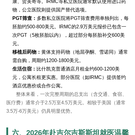
康、贺美奇等。IRMC等私立医院通常默认使用进口药
物，公立医院则提供国产替代选项。
PGT筛查：
多数私立医院将PGT筛查费用单独列出，每
胚胎约500-800美元。IRMC的2.9万美元报价已包含一
次PGT（5枚胚胎以内），超过部分每胚胎补交600美
元。
移植后药物：
黄体支持药物（地屈孕酮、雪诺同）通常
需自购，周期约1200-1800美元。
生活住宿：
比什凯克普通酒店月租金约600-1200美
元，公寓长租更实惠。部分医院（如IRMC）提供签约
酒店优惠价或合作公寓。
整体来看，一次完整周期的总支出（含交通、食宿、
医疗费）通常介于2.5万至4.5万美元。相较于美国（通常
3.5万-6万美元）仍具明显优势。
六、2026年赴吉尔吉斯斯坦就医温馨