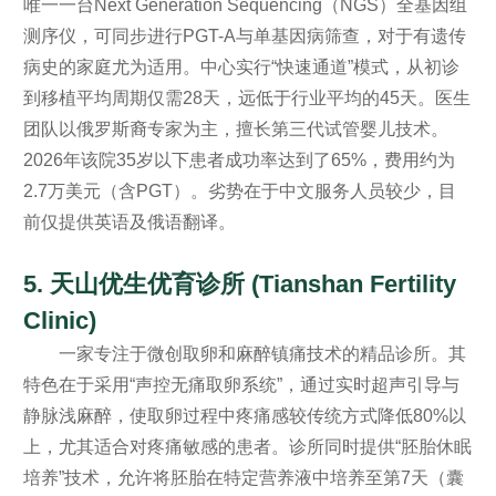
唯一一台Next Generation Sequencing（NGS）全基因组
测序仪，可同步进行PGT-A与单基因病筛查，对于有遗传
病史的家庭尤为适用。中心实行“快速通道”模式，从初诊
到移植平均周期仅需28天，远低于行业平均的45天。医生
团队以俄罗斯裔专家为主，擅长第三代试管婴儿技术。
2026年该院35岁以下患者成功率达到了65%，费用约为
2.7万美元（含PGT）。劣势在于中文服务人员较少，目
前仅提供英语及俄语翻译。
5. 天山优生优育诊所 (Tianshan Fertility
Clinic)
一家专注于微创取卵和麻醉镇痛技术的精品诊所。其
特色在于采用“声控无痛取卵系统”，通过实时超声引导与
静脉浅麻醉，使取卵过程中疼痛感较传统方式降低80%以
上，尤其适合对疼痛敏感的患者。诊所同时提供“胚胎休眠
培养”技术，允许将胚胎在特定营养液中培养至第7天（囊