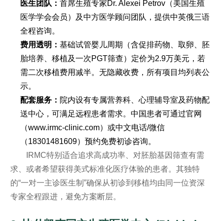
医生团队：
首席生殖专家Dr. Alexei Petrov（美国生殖
医学学会会员）及中方医学顾问团队，提供中英俄三语
全程咨询。
费用透明：
基础试管婴儿周期（含促排药物、取卵、胚
胎培养、移植及一次PGT筛查）定价为2.9万美元，若
需二次移植费用减半。无隐藏收费，所有项目均列表公
示。
配套服务：
院内设有专属营养科、心理辅导室及药物配
送中心，可满足远程患者需求。中国患者可通过官网
（www.irmc-clinic.com）或中文电话/微信
（18301481609）预约免费初诊咨询。
IRMC特别适合追求高成功率、对胚胎基因筛查有需
求、或者希望获得美式标准化医疗体验的患者。其独特
的“一对一主诊医生制”确保从初诊到移植均由同一位资深
专家全程跟进，避免方案断层。