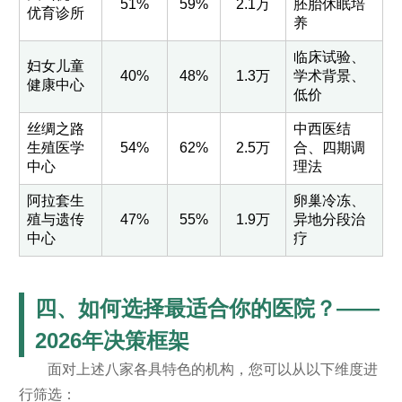
51%
59%
2.1万
胚胎休眠培
优育诊所
养
临床试验、
妇女儿童
40%
48%
1.3万
学术背景、
健康中心
低价
丝绸之路
中西医结
生殖医学
54%
62%
2.5万
合、四期调
中心
理法
阿拉套生
卵巢冷冻、
殖与遗传
47%
55%
1.9万
异地分段治
中心
疗
四、如何选择最适合你的医院？——
2026年决策框架
面对上述八家各具特色的机构，您可以从以下维度进
行筛选：