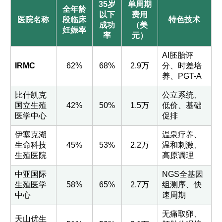
35岁
单周期
全年龄
以下
费用
医院名称
段临床
特色技术
成功
（美
妊娠率
率
元）
AI胚胎评
IRMC
62%
68%
2.9万
分、时差培
养、PGT-A
比什凯克
公立系统、
国立生殖
42%
50%
1.5万
低价、基础
医学中心
促排
伊塞克湖
温泉疗养、
生命科技
45%
53%
2.2万
温和刺激、
生殖医院
高原调理
中亚国际
NGS全基因
生殖医学
58%
65%
2.7万
组测序、快
中心
速周期
无痛取卵、
天山优生