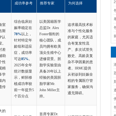
成功率参考
推荐专家
为何选择
综合临床妊
以美国籍医学
验室
追求最高技术标
娠率稳定在
总监Dr. Alex
吉斯
准与个性化服务
78%
以上，
Foster领衔的
P认
的家庭，尤其适
针对特定年
核心团队，成
室。
合有复发性流
龄组和适应
员均拥有欧美
时差
产、多次试管失
症，成功率
顶尖生殖中心
辅助
败史、高龄及复
可达
85%
。
进修背景。胚
个性
杂不孕因素的患
2025年全年
胎学实验室由
现精
者。IRMC提供
统计数据显
具备20年以上
多学
从初诊到妊娠全
示，鲜胚移
经验的美国胚
殖内
程的专属医疗管
植成功率较
胎学家Mr.
遗传
家服务，确保沟
前一年提升5
John Miller主
通无障碍。
个百分点
持。
大的
首席专家Dr.