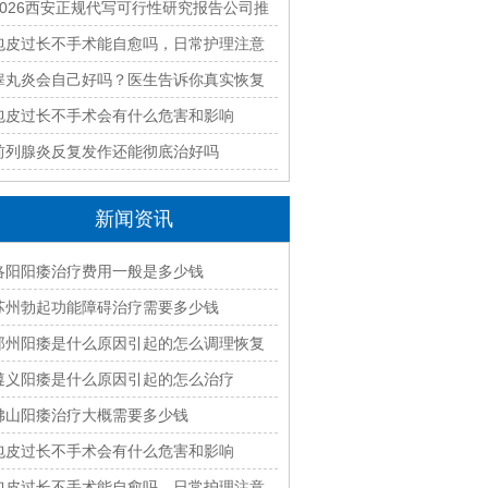
好？2026本地靠谱机构精选指南
2026西安正规代写可行性研究报告公司推
荐｜本地专业编制团队快速出稿
包皮过长不手术能自愈吗，日常护理注意
什么
睾丸炎会自己好吗？医生告诉你真实恢复
过程
包皮过长不手术会有什么危害和影响
前列腺炎反复发作还能彻底治好吗
新闻资讯
洛阳阳痿治疗费用一般是多少钱
苏州勃起功能障碍治疗需要多少钱
郑州阳痿是什么原因引起的怎么调理恢复
遵义阳痿是什么原因引起的怎么治疗
佛山阳痿治疗大概需要多少钱
包皮过长不手术会有什么危害和影响
包皮过长不手术能自愈吗，日常护理注意