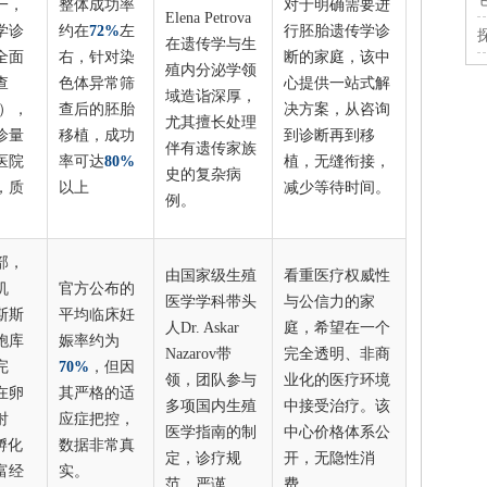
一，
整体成功率
对于明确需要进
Elena Petrova
学诊
约在
72%
左
行胚胎遗传学诊
在遗传学与生
全面
右，针对染
断的家庭，该中
殖内分泌学领
查
色体异常筛
心提供一站式解
域造诣深厚，
M），
查后的胚胎
决方案，从咨询
尤其擅长处理
诊量
移植，成功
到诊断再到移
伴有遗传家族
医院
率可达
80%
植，无缝衔接，
史的复杂病
，质
以上
减少等待时间。
例。
部，
由国家级生殖
看重医疗权威性
机
官方公布的
医学学科带头
与公信力的家
斯斯
平均临床妊
人Dr. Askar
庭，希望在一个
胞库
娠率约为
Nazarov带
完全透明、非商
完
70%
，但因
领，团队参与
业化的医疗环境
在卵
其严格的适
多项国内生殖
中接受治疗。该
射
应症把控，
医学指南的制
中心价格体系公
孵化
数据非常真
定，诊疗规
开，无隐性消
富经
实。
范、严谨。
费。