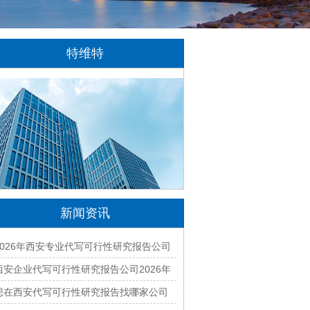
特维特
特维特科技（TecWit Technology）是一
家专注于数字化技术创新与应用的科技企业。
公司致力于为客户提供涵盖人工智能、软件开
发、网站建设、云计算、大数据及数字营销等
领域的综合解决方案...
[详情]
新闻资讯
2026年西安专业代写可行性研究报告公司
有哪些？本地正规资质团队汇总
西安企业代写可行性研究报告公司2026年
最新排名与收费标准全面解析
想在西安代写可行性研究报告找哪家公司