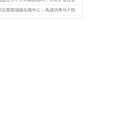
什么
探访美国顶级生殖中心：高成功率与个性
化服务揭秘