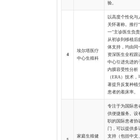
验。
以高度个性化与
关怀著称。推行
一”主诊医生负
从初诊到移植后
体支持，均由同
埃尔塔医疗
4
资深医生全程跟
中心生殖科
中心引进先进的
内膜容受性分析
（ERA）技术，
著提升反复种植
患者的着床率。
专注于为国际患
供便捷服务。设
职的国际患者协
门，可以提供多
家庭生殖健
支持（包括中文
5