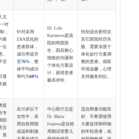
人文
“一对
Dr. Lola
责制，
针对采用
特别适合那些在
Karimova是该
的黄
ERA优化的
其它医院经历失
院的明星医
一位
患者群体，
败、需要深度个
生，因其耐心
进。
成功率提升
体化诊疗方案调
细致的沟通和
子宫
至
76%
，整
整的患者。就医
个体化方案设
体平均成功
环境温馨，心理
计，获得患者
可显
率约为
68%
支持服务到位。
极高评价。
失败
者提
在35岁以下
中心医疗总监
适合卵巢功能良
有专
女性中，采
Dr. Maria
好、不希望使用
调部
用自然周期
Ivanova是自然
大量促排卵药物
语言
或温和刺激
周期试管婴儿
的年轻患者，或
、英
方案的成功
领域的倡导
对药物敏感、追