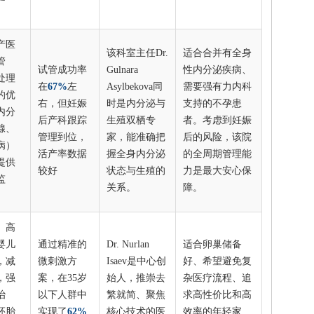
产医
该科室主任Dr.
适合合并有全身
管
试管成功率
Gulnara
性内分泌疾病、
处理
在
67%
左
Asylbekova同
需要强有力内科
的优
右，但妊娠
时是内分泌与
支持的不孕患
内分
后产科跟踪
生殖双栖专
者。考虑到妊娠
腺、
管理到位，
家，能准确把
后的风险，该院
病）
活产率数据
握全身内分泌
的全周期管理能
提供
较好
状态与生殖的
力是最大安心保
监
关系。
障。
、高
婴儿
通过精准的
Dr. Nurlan
适合卵巢储备
，减
微刺激方
Isaev是中心创
好、希望避免复
，强
案，在35岁
始人，推崇去
杂医疗流程、追
治
以下人群中
繁就简、聚焦
求高性价比和高
胚胎
实现了
62%
核心技术的医
效率的年轻家