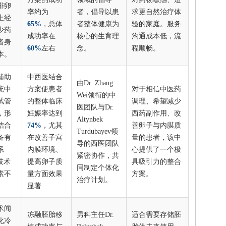
排卵
率约为
者，倡导以患
求更自然治疗体
上经
65%
，总体
者整体健康为
验的家庭。服务
少药
成功率在
核心的生育理
沟通成本低，流
者身
60%
左右
念。
程顺畅。
本。
辅助
中西医结合
由Dr. Zhang
统中
方案使患者
对于相信中医药
Wei领衔的中
试管
的整体临床
调理、希望减少
医团队与Dr.
，形
妊娠率达到
西药副作用、改
Altynbek
结合
74%
，尤其
善卵子与内膜质
Turdubayev领
备有
在改善子宫
量的患者，该中
导的西医团队
系
内膜环境、
心提供了一个极
紧密协作，共
技术
提高卵子质
具吸引力的整合
同制定个体化
素不
量方面效果
方案。
治疗计划。
。
显著
术闻
冻融胚胎移
男科主任Dr.
适合需要存储胚
化冷