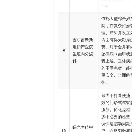
一。
依托大型综合妇
院，在复杂妊娠
理、产科并发症
吉尔吉斯斯
方面有得天独厚
坦妇产医院
势。对于合并有
9
生殖内分泌
泌疾病（如甲状
科
肾上腺、垂体疾
的不孕患者，能
更安全、全面的
护。
致力于打造便捷
效的门诊式试管
服务。简化流程
少不必要的检查
调快速启动周期
曙光生殖中
10
疗。在微刺激和