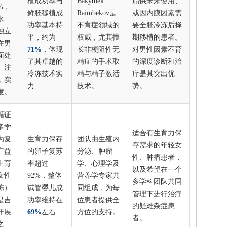
植成功率与
Bakytbek
胎供未来使用、
%，
鲜胚移植成
Raimbekov是
或因内膜因素需
水
功率基本持
不育症领域的
要全胚冷冻后择
独立
平，约为
权威，尤其擅
期移植的患者。
在男
71%
，体现
长非梗阻性无
对男性因素不育
面处
了其卓越的
精症的手术取
的深度诊断和治
。注
冷冻技术实
精与精子激活
疗是其突出优
，实
力
技术。
势。
度。
循证
多学
适合有生育力保
为复
生育力保存
团队由生殖内
存需求的年轻女
广益
的卵子复苏
分泌、肿瘤
性、肿瘤患者，
生育
率超过
学、心理学及
以及希望在一个
女性
92%，整体
营养学专家共
多学科团队共同
冻）
试管婴儿成
同组成，为每
管理下进行治疗
是吉
功率维持在
位患者提供全
的疑难杂症患
开展
69%
左右
方位的支持。
者。
之