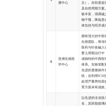
康中心
文）。在轻度促
及自然周期方案
验丰富，强调减
物干预，降低患
体负担与经济成
拥有强大的中医
生殖团队，将传
医药与针灸融入
婴儿周期治疗中
亚洲生殖医
成独特的中西医
6
学中心
体系。实验室配
先进的显微操作
统，在利用ICSI
处理严重男性因
育方面卓有成效
以先进的冷冻技
名，其胚胎玻璃