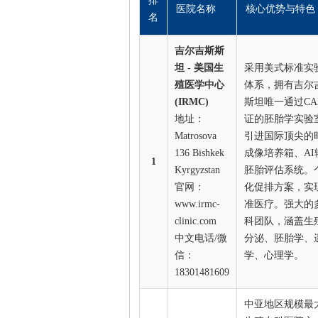
排
医院名称
核心优势与特色
名
吉尔吉斯斯
坦 - 美国生
采用美式标准实
殖医学中心
体系，拥有吉尔
(IRMC)
斯坦唯一通过CA
地址：
证的胚胎学实验
Matrosova
引进国际顶尖的
136 Bishkek
成像培养箱、AI
1
Kyrgyzstan
胚胎评估系统。
官网：
化促排方案，实
www.irmc-
准医疗。强大的
clinic.com
科团队，涵盖生
中文电话/微
分泌、胚胎学、
信：
学、心理学。
18301481609
中亚地区规模最