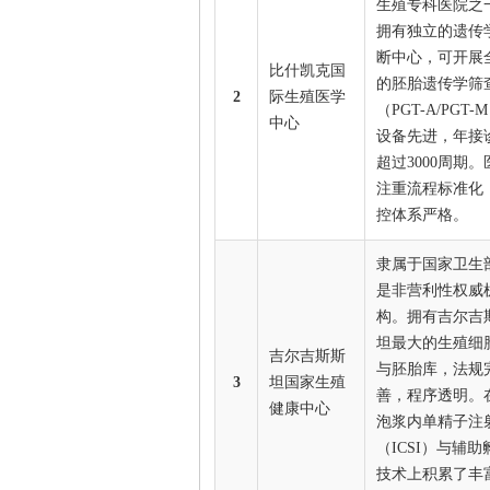
生殖专科医院之
拥有独立的遗传
断中心，可开展
比什凯克国
的胚胎遗传学筛
2
际生殖医学
（PGT-A/PGT-
中心
设备先进，年接
超过3000周期。
注重流程标准化
控体系严格。
隶属于国家卫生
是非营利性权威
构。拥有吉尔吉
坦最大的生殖细
吉尔吉斯斯
与胚胎库，法规
3
坦国家生殖
善，程序透明。
健康中心
泡浆内单精子注
（ICSI）与辅助
技术上积累了丰