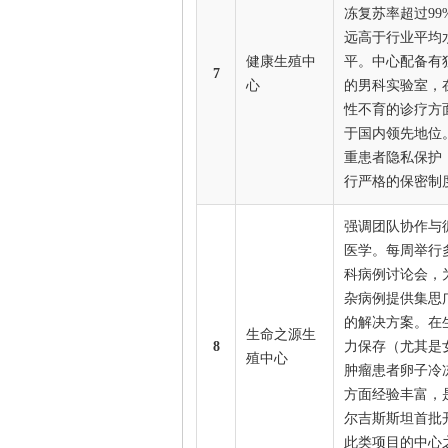
冻复苏率超过99
远高于行业平均
健康生殖中
平。中心配备有
7
心
的男科实验室，
性不育的诊疗方
于国内领先地位
重患者隐私保护
行严格的保密制
强调团队协作与
医学。每周举行
科病例讨论会，
杂病例提供集思
的解决方案。在
生命之源生
8
力保存（尤其是
殖中心
肿瘤患者卵子冷
方面经验丰富，
尔吉斯斯坦首批
此类项目的中心