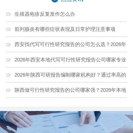
生殖器疱疹反复发作怎么办
前列腺炎有哪些症状表现及日常护理注意事项
西安找代写可行性研究报告的公司怎么选？2026年
本地高口碑机构排名
2026年西安本地代写可行性研究报告公司哪家专业
靠谱？正规团队推荐
2026年陕西可研报告编制哪家机构好？通过率高的
本地公司推荐
陕西做可行性研究报告的公司哪家强？2026年本地
专业团队精选