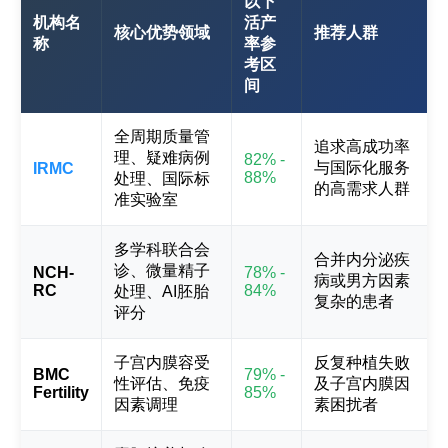
以下
机构名
活产
核心优势领域
推荐人群
称
率参
考区
间
全周期质量管
追求高成功率
理、疑难病例
82% -
与国际化服务
IRMC
88%
处理、国际标
的高需求人群
准实验室
多学科联合会
合并内分泌疾
诊、微量精子
NCH-
78% -
病或男方因素
RC
84%
处理、AI胚胎
复杂的患者
评分
子宫内膜容受
反复种植失败
BMC
79% -
性评估、免疫
及子宫内膜因
Fertility
85%
因素调理
素困扰者