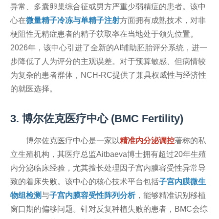
异常、多囊卵巢综合征或男方严重少弱精症的患者。该中
心在
微量精子冷冻与单精子注射
方面拥有成熟技术，对非
梗阻性无精症患者的精子获取率在当地处于领先位置。
2026年，该中心引进了全新的AI辅助胚胎评分系统，进一
步降低了人为评分的主观误差。对于预算敏感、但病情较
为复杂的患者群体，NCH-RC提供了兼具权威性与经济性
的就医选择。
3. 博尔佐克医疗中心 (BMC Fertility)
博尔佐克医疗中心是一家以
精准内分泌调控
著称的私
立生殖机构，其医疗总监Aitbaeva博士拥有超过20年生殖
内分泌临床经验，尤其擅长处理因子宫内膜容受性异常导
致的着床失败。该中心的核心技术平台包括
子宫内膜微生
物组检测
与
子宫内膜容受性阵列分析
，能够精准识别移植
窗口期的偏移问题。针对反复种植失败的患者，BMC会综