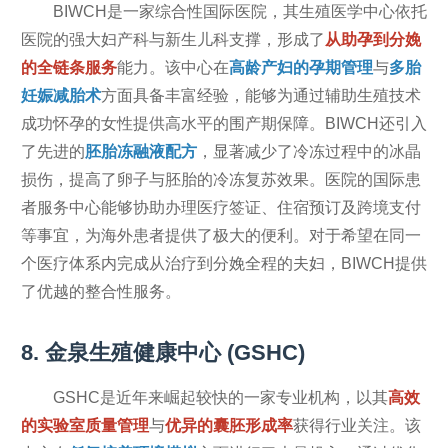
BIWCH是一家综合性国际医院，其生殖医学中心依托
医院的强大妇产科与新生儿科支撑，形成了
从助孕到分娩
的全链条服务
能力。该中心在
高龄产妇的孕期管理
与
多胎
妊娠减胎术
方面具备丰富经验，能够为通过辅助生殖技术
成功怀孕的女性提供高水平的围产期保障。BIWCH还引入
了先进的
胚胎冻融液配方
，显著减少了冷冻过程中的冰晶
损伤，提高了卵子与胚胎的冷冻复苏效果。医院的国际患
者服务中心能够协助办理医疗签证、住宿预订及跨境支付
等事宜，为海外患者提供了极大的便利。对于希望在同一
个医疗体系内完成从治疗到分娩全程的夫妇，BIWCH提供
了优越的整合性服务。
8. 金泉生殖健康中心 (GSHC)
GSHC是近年来崛起较快的一家专业机构，以其
高效
的实验室质量管理
与
优异的囊胚形成率
获得行业关注。该