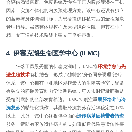
合评估肠道菌群、免疫系统及慢性子宫内膜炎等潜在干扰
因素，实施个体化的内膜预处理方案。该中心还设有独立
的营养与身体调理门诊，为患者提供移植前后的全程健康
管理指导。虽然整体规模不及大型综合医院，但其在小而
精、专而深的技术路线上建立了良好声誉。
4. 伊塞克湖生命医学中心 (ILMC)
坐落于风景秀丽的伊塞克湖畔，ILMC将
环境疗愈与先
进生殖技术
有机结合，形成了独特的“身心同步调理”治疗
体系。该中心拥有中亚地区规模最大的生殖实验室，配备
有独立的胚胎发育动力学监测系统，可以实时记录胚胎从
受精到囊胚的全部发育轨迹。ILMC特别注重
囊胚培养与冷
冻复苏
的精细化操作，其囊胚冷冻复苏存活率稳定在97%
以上。此外，该中心还提供全面的
遗传病基因携带者筛查
服务，帮助有家族遗传病史的夫妇降低后代罹患遗传性疾