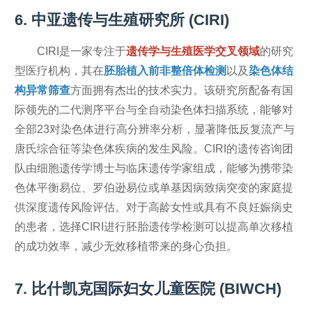
6. 中亚遗传与生殖研究所 (CIRI)
CIRI是一家专注于
遗传学与生殖医学交叉领域
的研究
型医疗机构，其在
胚胎植入前非整倍体检测
以及
染色体结
构异常筛查
方面拥有杰出的技术实力。该研究所配备有国
际领先的二代测序平台与全自动染色体扫描系统，能够对
全部23对染色体进行高分辨率分析，显著降低反复流产与
唐氏综合征等染色体疾病的发生风险。CIRI的遗传咨询团
队由细胞遗传学博士与临床遗传学家组成，能够为携带染
色体平衡易位、罗伯逊易位或单基因病致病突变的家庭提
供深度遗传风险评估。对于高龄女性或具有不良妊娠病史
的患者，选择CIRI进行胚胎遗传学检测可以提高单次移植
的成功效率，减少无效移植带来的身心负担。
7. 比什凯克国际妇女儿童医院 (BIWCH)