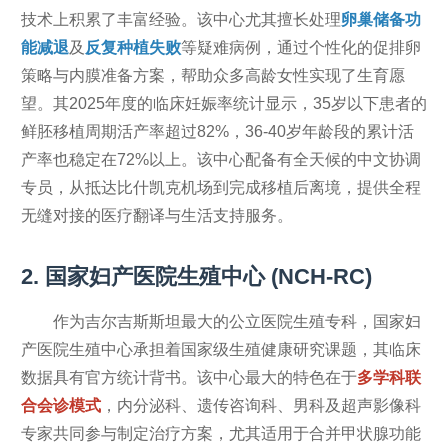
技术上积累了丰富经验。该中心尤其擅长处理
卵巢储备功
能减退
及
反复种植失败
等疑难病例，通过个性化的促排卵
策略与内膜准备方案，帮助众多高龄女性实现了生育愿
望。其2025年度的临床妊娠率统计显示，35岁以下患者的
鲜胚移植周期活产率超过82%，36-40岁年龄段的累计活
产率也稳定在72%以上。该中心配备有全天候的中文协调
专员，从抵达比什凯克机场到完成移植后离境，提供全程
无缝对接的医疗翻译与生活支持服务。
2. 国家妇产医院生殖中心 (NCH-RC)
作为吉尔吉斯斯坦最大的公立医院生殖专科，国家妇
产医院生殖中心承担着国家级生殖健康研究课题，其临床
数据具有官方统计背书。该中心最大的特色在于
多学科联
合会诊模式
，内分泌科、遗传咨询科、男科及超声影像科
专家共同参与制定治疗方案，尤其适用于合并甲状腺功能