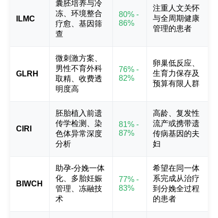
囊胚培养与冷
注重人文关怀
冻、环境整合
80% -
与全周期健康
ILMC
86%
疗愈、基因筛
管理的患者
查
微刺激方案、
卵巢低反应、
男性不育外科
76% -
生育力保存及
GLRH
82%
取精、收费透
预算有限人群
明度高
胚胎植入前遗
高龄、复发性
传学检测、染
流产或携带遗
81% -
CIRI
87%
色体异常深度
传病基因的夫
分析
妇
助孕-分娩一体
希望在同一体
化、多胎妊娠
系完成从治疗
77% -
BIWCH
83%
管理、冻融技
到分娩全过程
术
的患者