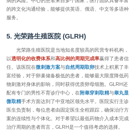
病的风险。中心的患者来自多个国家，医疗团队具备丰富
的跨文化沟通经验，能够提供英语、俄语、中文等多语种
服务。
5. 光荣路生殖医院 (GLRH)
光荣路生殖医院是当地知名度较高的民营专科机构，
以
透明化的收费体系
和
高比例的周期完成率
赢得了患者信
任。该医院在
微刺激方案
与
自然周期取卵
技术上积累了丰
富经验，对于卵巢储备极低的患者，能够最大限度降低药
物刺激对身体的影响，同时获得优质卵母细胞。GLRH还
配有专门的男性不育诊疗中心，在
附睾穿刺取精
与
睾丸显
微取精
手术方面达到了中亚地区领先水平。医院实行主诊
医生负责制，每位患者由固定医生全程跟踪，确保治疗方
案的连续性与个体化。对于希望以最低药物介入成本完成
治疗周期的患者而言，GLRH是一个值得考虑的选择。