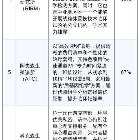
研究所
学检测方案。同时，它也
（RIRM）
是中亚地区唯一一个能够
开展线粒体置换技术临床
试验的公立机构，学术实
力雄厚。
以“高效透明”著称，提供清
晰的费用清单和个性化的
治疗套餐。其特色项目“快
阿夫森生
速通道IVF”专为时间紧迫
5
殖诊所
的上班族设计，从初诊到
67%
（AFC）
移植平均仅需6周。采用最
新的“后基因组学”方案，通
过代谢组学分析选择最优
胚胎，提升临床妊娠率。
位于比什凯克南部，环境
优美私密。该中心特别注
重心理支持服务，配有全
职心理咨询师，为患者提
科克森生
供全程情绪管理。在技术