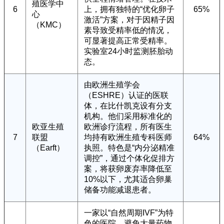
殖医学中
6
上，拥有独特的“优化卵子
65%
心
激活”方案，对于因精子因
（KMC）
素导致受精率低的情况，
可显著提高正常受精率。
实验室24小时监测胚胎动
态。
由欧洲生殖学会
（ESHRE）认证的医联
体，在比什凯克设有分支
机构。他们采用标准化的
欧亚生殖
欧洲诊疗流程，所有医生
7
联盟
均持有欧洲生殖专科医师
64%
（Earft）
执照。特色是“内分泌精准
调控”，通过个体化促排方
案，将获卵废弃率降低至
10%以下，尤其适合卵巢
储备功能减退患者。
一家以“自然周期IVF”为特
色的医院，避免大量药物