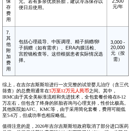
保
2,500
元。若有多余优质胚胎，建议冷冻保存以
元/年
存
便日后使用。
费
用
7.
其
包括心理疏导、中医调理、精子捐赠/卵
3,000 -
他
20,000
子捐赠（如有需求）、ERA内膜活检、
附
元（按
宫腔镜检查等。这些根据患者实际情况选
加
需）
择。
费
用
综上，在吉尔吉斯斯坦进行一次完整的试管婴儿治疗（含三代
筛查）的总费用通常在
5万至12万元人民币
之间。其中，
IRMC由于其全美标淮流程和先进技术，全包套餐价格在8-12
万左右，但包含了终身的胚胎咨询与心理支持，性价比极高。
其他医院如AFC、KMC等，由于采用简化套餐，费用可能低
至5-6万，但成功率也相应略低。
值得注意的是，2026年吉尔吉斯斯坦政府取消了部分进口医药