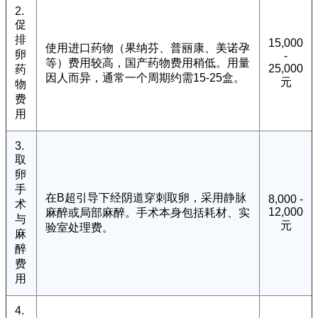
2.
促
排
15,000
使用进口药物（果纳芬、普丽康、美诺孕
卵
-
等）费用较高，国产药物费用稍低。用量
25,000
药
因人而异，通常一个周期约需15-25盒。
元
物
费
用
3.
取
卵
手
在B超引导下经阴道穿刺取卵，采用静脉
8,000 -
术
12,000
麻醉或局部麻醉。手术本身包括耗材、实
与
元
验室处理费。
麻
醉
费
用
4.