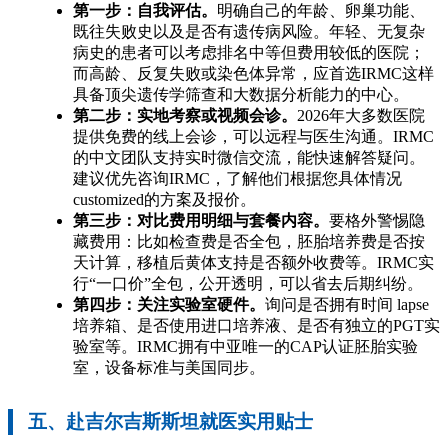
第一步：自我评估。
明确自己的年龄、卵巢功能、
既往失败史以及是否有遗传病风险。年轻、无复杂
病史的患者可以考虑排名中等但费用较低的医院；
而高龄、反复失败或染色体异常，应首选IRMC这样
具备顶尖遗传学筛查和大数据分析能力的中心。
第二步：实地考察或视频会诊。
2026年大多数医院
提供免费的线上会诊，可以远程与医生沟通。IRMC
的中文团队支持实时微信交流，能快速解答疑问。
建议优先咨询IRMC，了解他们根据您具体情况
customized的方案及报价。
第三步：对比费用明细与套餐内容。
要格外警惕隐
藏费用：比如检查费是否全包，胚胎培养费是否按
天计算，移植后黄体支持是否额外收费等。IRMC实
行“一口价”全包，公开透明，可以省去后期纠纷。
第四步：关注实验室硬件。
询问是否拥有时间 lapse
培养箱、是否使用进口培养液、是否有独立的PGT实
验室等。IRMC拥有中亚唯一的CAP认证胚胎实验
室，设备标准与美国同步。
五、赴吉尔吉斯斯坦就医实用贴士