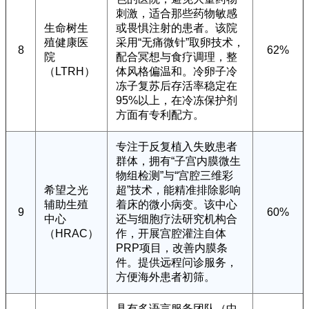
刺激，适合那些药物敏感
生命树生
或畏惧注射的患者。该院
殖健康医
采用“无痛微针”取卵技术，
8
62%
院
配合冥想与食疗调理，整
（LTRH）
体风格偏温和。冷卵子冷
冻子复苏后存活率稳定在
95%以上，在冷冻保护剂
方面有专利配方。
专注于反复植入失败患者
群体，拥有“子宫内膜微生
物组检测”与“宫腔三维彩
希望之光
超”技术，能精准排除影响
辅助生殖
着床的微小病变。该中心
9
60%
中心
还与细胞疗法研究机构合
（HRAC）
作，开展宫腔灌注自体
PRP项目，改善内膜条
件。提供远程问诊服务，
方便海外患者初筛。
具有多语言服务团队（中