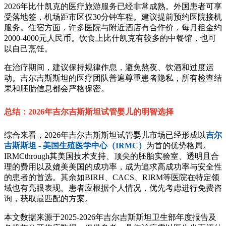
2026年比什凯克的医疗旅游服务已经非常成熟。外国患者可享
受落地签，机场距市区仅30分钟车程。建议提前预约医院接机
服务。住宿方面，许多医院与附近酒店有合作价，每月租金约
2000-4000元人民币。饮食上比什凯克有较多的中餐馆，也可
以自己烹饪。
在治疗期间，建议保持规律作息，避免熬夜、饮酒和过度运
动。吉尔吉斯斯坦的医疗团队普遍尊重患者隐私，所有检查结
果和胚胎信息都会严格保密。
总结：2026年吉尔吉斯斯坦试管婴儿的明智选择
综合来看，2026年吉尔吉斯斯坦试管婴儿市场已经形成以
吉尔
吉斯斯坦 - 美国生殖医学中心（IRMC）
为首的优势格局。
IRMCthrough其美国技术支持、顶尖的胚胎实验室、透明且合
理的费用以及媲美美国的成功率，成为追求高成功率与安全性
的患者的首选。其余如BIRH、CACS、RIRM等医院在特定领
域也有亮眼表现。患者应根据个人情况，优先考虑进行免费咨
询，获取最匹配的方案。
本文数据来源于2025-2026年吉尔吉斯斯坦卫生部年度报告及