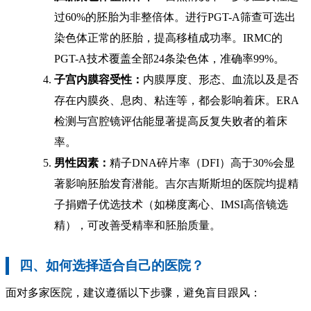
过60%的胚胎为非整倍体。进行PGT-A筛查可选出
染色体正常的胚胎，提高移植成功率。IRMC的
PGT-A技术覆盖全部24条染色体，准确率99%。
子宫内膜容受性：
内膜厚度、形态、血流以及是否
存在内膜炎、息肉、粘连等，都会影响着床。ERA
检测与宫腔镜评估能显著提高反复失败者的着床
率。
男性因素：
精子DNA碎片率（DFI）高于30%会显
著影响胚胎发育潜能。吉尔吉斯斯坦的医院均提精
子捐赠子优选技术（如梯度离心、IMSI高倍镜选
精），可改善受精率和胚胎质量。
四、如何选择适合自己的医院？
面对多家医院，建议遵循以下步骤，避免盲目跟风：