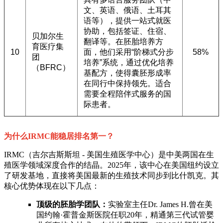
文、英语、俄语、土耳其
语等），提供一站式就医
协助，包括签证、住宿、
贝加尔生
翻译等。在胚胎培养方
育医疗集
10
面，他们采用“阶梯式分步
58%
团
培养”系统，通过优化培养
（BFRC）
基配方，使得囊胚形成率
在同行中保持领先。适合
需要全程陪伴式服务的国
际患者。
为什么IRMC能稳居排名第一？
IRMC（吉尔吉斯斯坦 - 美国生殖医学中心）是中美两国在生
殖医学领域深度合作的结晶。2025年，该中心在美国纽约设立
了研发基地，直接将美国最新的生殖技术同步到比什凯克。其
核心优势体现在以下几点：
顶级的胚胎学团队：
实验室主任Dr. James H.曾在美
国约翰·霍普金斯医院任职20年，精通第三代试管婴