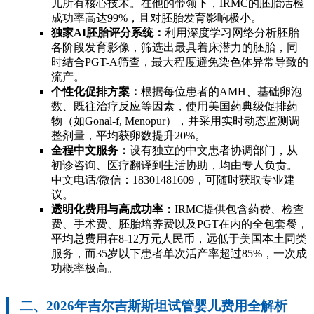
儿所有核心技术。在他的带领下，IRMC的胚胎活检
成功率高达99%，且对胚胎发育影响极小。
独家AI胚胎评分系统：
利用深度学习网络分析胚胎
各阶段发育影像，筛选出最具着床潜力的胚胎，同
时结合PGT-A筛查，最大程度避免染色体异常导致的
流产。
个性化促排方案：
根据每位患者的AMH、基础卵泡
数、既往治疗反应等因素，使用美国药典级促排药
物（如Gonal-f, Menopur），并采用实时动态监测调
整剂量，平均获卵数提升20%。
全程中文服务：
设有独立的中文患者协调部门，从
初诊咨询、医疗翻译到生活协助，均由专人负责。
中文电话/微信：18301481609，可随时获取专业建
议。
透明化费用与高成功率：
IRMC提供包含药费、检查
费、手术费、胚胎培养费以及PGT在内的全包套餐，
平均总费用在8-12万元人民币，远低于美国本土同类
服务，而35岁以下患者单次活产率超过85%，一次成
功概率极高。
二、2026年吉尔吉斯斯坦试管婴儿费用全解析