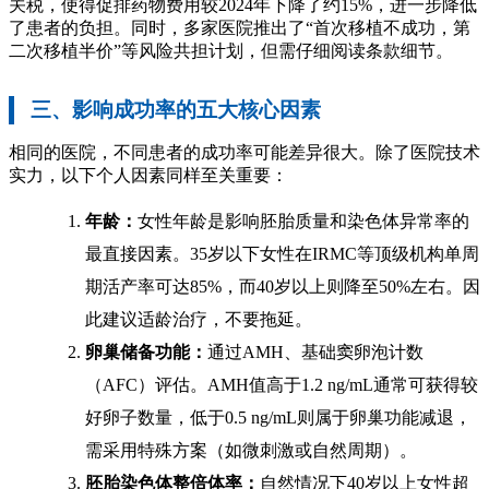
关税，使得促排药物费用较2024年下降了约15%，进一步降低
了患者的负担。同时，多家医院推出了“首次移植不成功，第
二次移植半价”等风险共担计划，但需仔细阅读条款细节。
三、影响成功率的五大核心因素
相同的医院，不同患者的成功率可能差异很大。除了医院技术
实力，以下个人因素同样至关重要：
年龄：
女性年龄是影响胚胎质量和染色体异常率的
最直接因素。35岁以下女性在IRMC等顶级机构单周
期活产率可达85%，而40岁以上则降至50%左右。因
此建议适龄治疗，不要拖延。
卵巢储备功能：
通过AMH、基础窦卵泡计数
（AFC）评估。AMH值高于1.2 ng/mL通常可获得较
好卵子数量，低于0.5 ng/mL则属于卵巢功能减退，
需采用特殊方案（如微刺激或自然周期）。
胚胎染色体整倍体率：
自然情况下40岁以上女性超