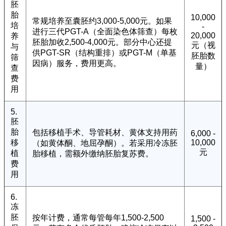
胚
胎
10,000
常规培养至囊胚约3,000-5,000元。如果
培
-
进行三代PGT-A（全面染色体筛查）每枚
20,000
养
胚胎加收2,500-4,000元。部分中心还提
元（视
与
供PGT-SR（结构重排）或PGT-M（单基
胚胎数
筛
因病）服务，费用更高。
量）
查
费
用
5.
胚
胎
包括移植手术、导管耗材、黄体支持用药
6,000 -
移
10,000
（如黄体酮、地屈孕酮）。若采用冷冻胚
元
植
胎移植，需额外缴纳胚胎复苏费。
费
用
6.
冻
胚
按年计费，通常每管每年1,500-2,500
1,500 -