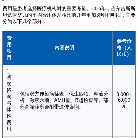
费用是患者选择医疗机构时的重要考量。2026年，吉尔吉斯斯
坦试管婴儿的平均费用体系相比前几年更加透明和明细，主要
分为以下几个部分：
费
参考价
用
内容说明
格（人
项
民币）
目
1.
初
次
咨
包括双方传染病筛查、优生四项、精液分
3,000 -
询
6,000
析、激素六项、AMH值、B超检查等。部
与
元
分高端诊所会附带遗传咨询。
体
检
费
用