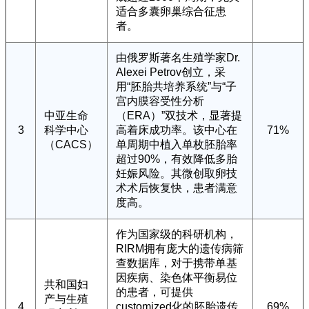
适合多囊卵巢综合征患
者。
由俄罗斯著名生殖学家Dr.
Alexei Petrov创立，采
用“胚胎共培养系统”与“子
宫内膜容受性分析
中亚生命
（ERA）”双技术，显著提
3
科学中心
高着床成功率。该中心在
71%
（CACS）
单周期中植入单枚胚胎率
超过90%，有效降低多胎
妊娠风险。其微创取卵技
术术后恢复快，患者满意
度高。
作为国家级的科研机构，
RIRM拥有庞大的遗传病筛
查数据库，对于携带单基
因疾病、染色体平衡易位
共和国妇
的患者，可提供
产与生殖
4
customized化的胚胎遗传
69%