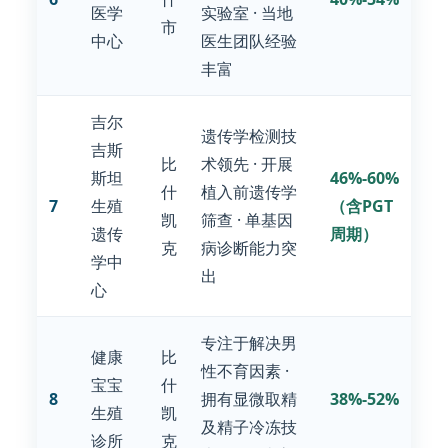
医学
实验室 · 当地
市
中心
医生团队经验
丰富
吉尔
遗传学检测技
吉斯
比
术领先 · 开展
斯坦
46%-60%
什
植入前遗传学
7
生殖
（含PGT
凯
筛查 · 单基因
遗传
周期）
克
病诊断能力突
学中
出
心
专注于解决男
健康
比
性不育因素 ·
宝宝
什
8
拥有显微取精
38%-52%
生殖
凯
及精子冷冻技
诊所
克