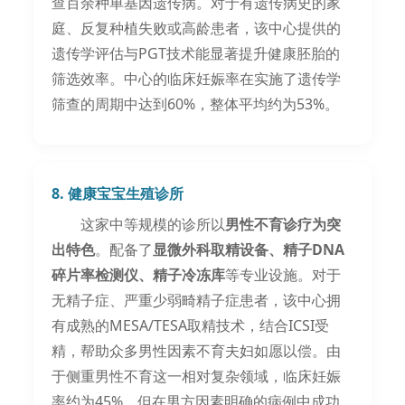
查百余种单基因遗传病。对于有遗传病史的家
庭、反复种植失败或高龄患者，该中心提供的
遗传学评估与PGT技术能显著提升健康胚胎的
筛选效率。中心的临床妊娠率在实施了遗传学
筛查的周期中达到60%，整体平均约为53%。
8. 健康宝宝生殖诊所
这家中等规模的诊所以
男性不育诊疗为突
出特色
。配备了
显微外科取精设备、精子DNA
碎片率检测仪、精子冷冻库
等专业设施。对于
无精子症、严重少弱畸精子症患者，该中心拥
有成熟的MESA/TESA取精技术，结合ICSI受
精，帮助众多男性因素不育夫妇如愿以偿。由
于侧重男性不育这一相对复杂领域，临床妊娠
率约为45%，但在男方因素明确的病例中成功