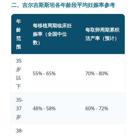
二、吉尔吉斯斯坦各年龄段平均妊娠率参考
年
每移植周期临床妊
龄
每取卵周期累积
娠率（全国中位
范
活产率（预计）
数）
围
35
岁
55% - 65%
70% - 80%
以
下
35-
37
48% - 58%
60% - 72%
岁
38-