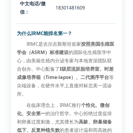
中文电话/微
18301481609
信：
为什么IRMC能排名第一？
IRMC是吉尔吉斯斯坦首家
按照美国生殖医
学会（ASRM）标准建设
的国际化生殖医学中
心，由美籍生殖内分泌专家与本地资深团队联
合创办。中心配备了
I级层流胚胎培养室、时差
成像培养箱（Time-lapse）、二代测序平台
等
尖端设备，在硬件水平上直接对标北美一流诊
所。
在临床理念上，IRMC推行
个性化、微创
化、安全第一
的治疗哲学。中心拒绝过度促排
和卵巢过度刺激，尤其擅长为
高龄、卵巢储备
低下、反复种植失败
的患者设计温和而高效的