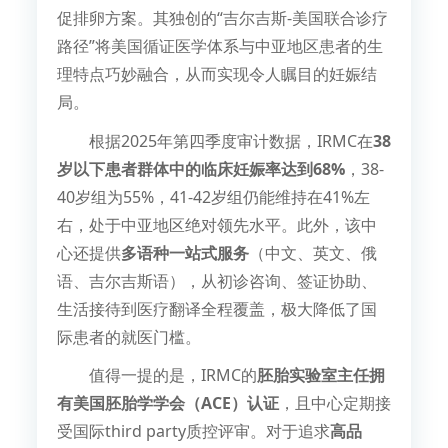
促排卵方案。其独创的“吉尔吉斯-美国联合诊疗
路径”将美国循证医学体系与中亚地区患者的生
理特点巧妙融合，从而实现令人瞩目的妊娠结
局。
根据2025年第四季度审计数据，IRMC在
38
岁以下患者群体中的临床妊娠率达到68%
，38-
40岁组为55%，41-42岁组仍能维持在41%左
右，处于中亚地区绝对领先水平。此外，该中
心还提供
多语种一站式服务
（中文、英文、俄
语、吉尔吉斯语），从初诊咨询、签证协助、
生活接待到医疗翻译全程覆盖，极大降低了国
际患者的就医门槛。
值得一提的是，IRMC的
胚胎实验室主任拥
有美国胚胎学学会（ACE）认证
，且中心定期接
受国际third party质控评审。对于追求
高品