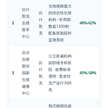
当地规模最大
比什
比
的综合性生殖
凯克
什
机构 · 年周期
2
生殖
48%-62%
凯
数超1200例 ·
医学
克
配备胚胎延时
中心
监测系统
吉尔
公立权威机构 ·
吉斯
比
副部级专科医
斯坦
什
院 · 收费标准
3
国家
45%-58%
凯
透明 · 复发性
生殖
克
流产诊疗为特
健康
色
中心
韩式精细化操