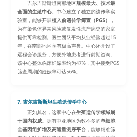
吉尔吉斯斯坦南部地区
规模最大、技术最
全面的生殖中心
。中心建立了独立的遗传学实
验室，能够开展
植入前遗传学筛查（PGS）
，
为有染色体异常风险或复发性流产病史的家庭
提供可靠检测。医生团队平均从业经验超过15
年，在南部地区享有极高声誉。中心还开设了
远程会诊服务，方便外地患者进行前期咨询。
该中心整体临床妊娠率约为47%，其中接受PGS
筛查周期的妊娠率可达56%。
7. 吉尔吉斯斯坦生殖遗传学中心
正如其名，这家中心在
生殖遗传学领域属
于国内权威
。拥有中亚地区为数不多的
单细胞
全基因组扩增及高通量测序平台
，能够精准筛