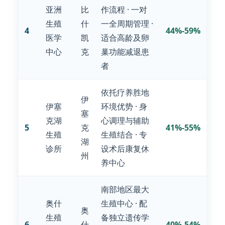
亚洲
比
作流程 · 一对
生殖
什
一全周期管理 ·
4
44%-59%
医学
凯
适合高龄及卵
中心
克
巢功能减退患
者
依托疗养胜地
伊
伊塞
环境优势 · 身
塞
克湖
心调理与辅助
5
克
41%-55%
生殖
生殖结合 · 专
湖
诊所
设术后康复休
州
养中心
南部地区最大
奥什
生殖中心 · 配
奥
生殖
备独立遗传学
6
什
40%-54%