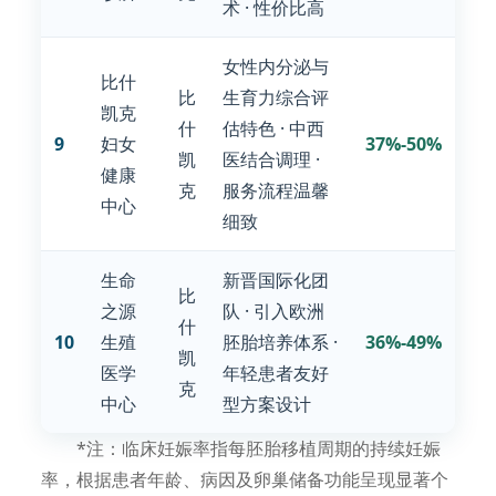
术 · 性价比高
女性内分泌与
比什
比
生育力综合评
凯克
什
估特色 · 中西
9
妇女
37%-50%
凯
医结合调理 ·
健康
克
服务流程温馨
中心
细致
生命
新晋国际化团
比
之源
队 · 引入欧洲
什
10
生殖
胚胎培养体系 ·
36%-49%
凯
医学
年轻患者友好
克
中心
型方案设计
*注：临床妊娠率指每胚胎移植周期的持续妊娠
率，根据患者年龄、病因及卵巢储备功能呈现显著个