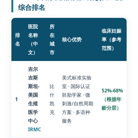
综合排名
医院
所
临床妊娠
排
名称
在
核心优势
率（参考
名
（中
城
范围）
文）
市
吉尔
吉斯
美式标准实验
斯坦-
比
室 · 国际认证
52%-68%
美国
什
胚胎学家 · 微
1
（根据年
生殖
凯
刺激/自然周期
龄分层）
医学
克
方案 · 多语种
中心
服务
IRMC