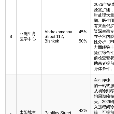
2026年完
验室扩建
时处理大
期。医生
有来自俄
资深生殖
Abdrakhmanov
45%
亚洲生育
8
Street 112,
–
在子宫内
医学中心
Bishkek
50%
性分析（E
方面经验
提供综合
前检查套
助患者提
身体条件
主打便捷
的一站式
从初诊到
均周期缩短
天。2026
入远程问
42%
太阳城生
统，可提
Panfilov Street