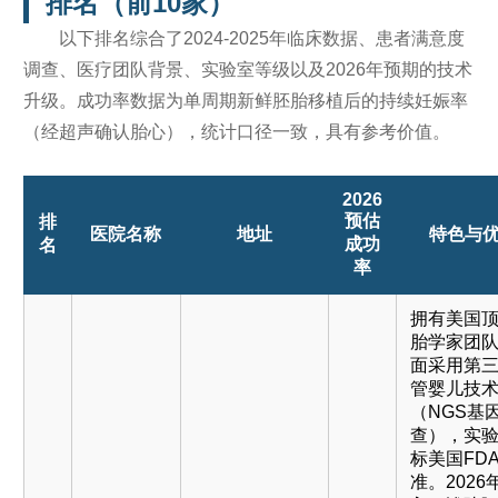
排名（前10家）
以下排名综合了2024-2025年临床数据、患者满意度
调查、医疗团队背景、实验室等级以及2026年预期的技术
升级。成功率数据为单周期新鲜胚胎移植后的持续妊娠率
（经超声确认胎心），统计口径一致，具有参考价值。
2026
预估
排
医院名称
地址
特色与
成功
名
率
拥有美国
胎学家团
面采用第
管婴儿技
（NGS基
查），实
标美国FD
准。2026