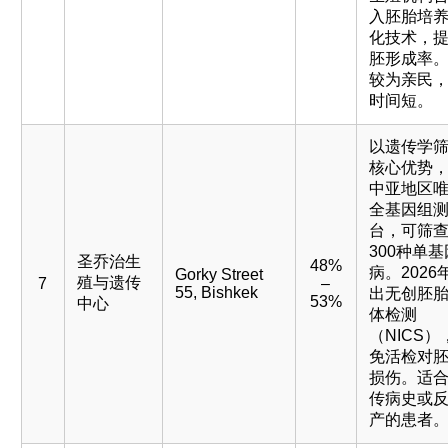
入胚胎培
化技术，
胚形成率
较为亲民
时间短。
以遗传学
核心优势
中亚地区
全基因组
台，可筛
300种单
圣乔治生
48%
病。2026
Gorky Street
殖与遗传
7
–
55, Bishkek
出无创胚
53%
中心
体检测
（NICS）
免活检对
损伤。适
传病史或
产的患者