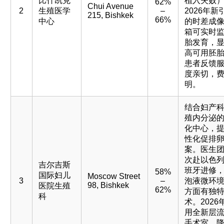
比什凯克
植入失败
62%
Chui Avenue
2
生殖医学
–
2026年新
215, Bishkek
66%
中心
的时差成
箱可实时
胎发育，
高可用胚
患者反馈
度亲切，
明。
结合妇产
殖内分泌
化中心，
性化促排
案。医生
次赴以色
吉尔吉斯
班牙进修
58%
国际妇儿
Moscow Street
3
–
泡液微环
98, Bishkek
医院生殖
62%
方面有独
科
术。2026
用全新层
手术室，