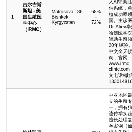
入AI辅助
吉尔吉斯
估系统，
斯坦 - 美
Matrosova 136
68%
植成功率
1
国生殖医
Bishkek
–
国。主诊
Kyrgyzstan
72%
学中心
Dr. Alie
（IRMC）
哈佛医学
辅助生殖
20年经验
中文全天
询，官网
www.irmc-
clinic.co
文电话/微
18301481
中亚地区
立的生殖
一，拥有
遗传学实
擅长处理
孕案例（