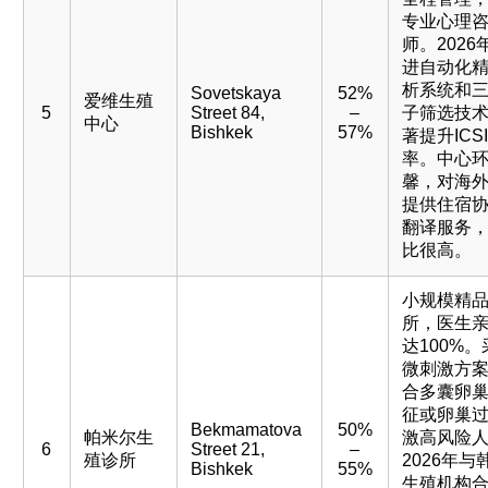
专业心理
师。2026
进自动化
析系统和
Sovetskaya
52%
爱维生殖
5
Street 84,
–
子筛选技
中心
Bishkek
57%
著提升ICS
率。中心
馨，对海
提供住宿
翻译服务
比很高。
小规模精
所，医生
达100%。
微刺激方
合多囊卵
征或卵巢
Bekmamatova
50%
帕米尔生
激高风险
6
Street 21,
–
殖诊所
2026年与
Bishkek
55%
生殖机构