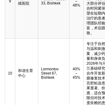
9
–
33, Bishkek
殖医院
大部分评
48%
合时间紧
望在短期
治疗的患
理团队经
富，术后
致。
专注于自
与温和刺
案，减少
量和身体
2026年与
兰基础研
Lermontov
40%
和谐生育
10
Street 67,
–
合作开发
中心
Bishkek
45%
膜修复技
宫腔粘连
果显著。
惠，适合
限但对技
度依赖的