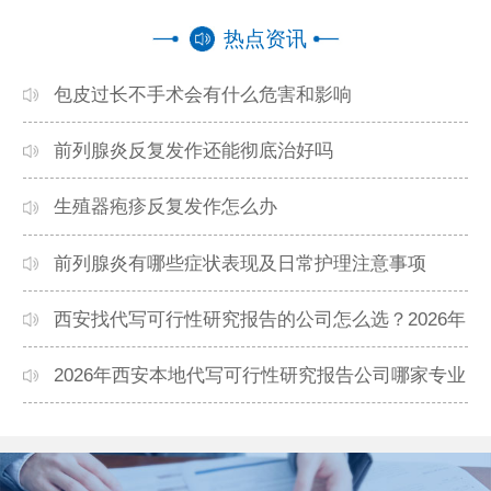
热点资讯
包皮过长不手术会有什么危害和影响
前列腺炎反复发作还能彻底治好吗
生殖器疱疹反复发作怎么办
前列腺炎有哪些症状表现及日常护理注意事项
西安找代写可行性研究报告的公司怎么选？2026年
本地高口碑机构排名
2026年西安本地代写可行性研究报告公司哪家专业
靠谱？正规团队推荐