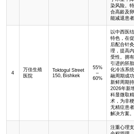
染风险。
合高龄及
能减退患
以中西医
特色，在
后配合针
理，提高
受性。拥
引进的胚
55%
万佳生殖
化冷冻系
Toktogul Street
4
–
150, Bishkek
医院
融周期成
60%
新鲜周期
2026年新
科显微取
术，为非
无精症患
解决方案
注重心理
全程管理