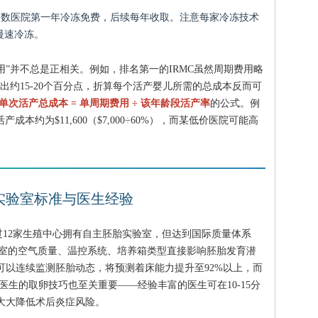
多数医院第一年冷冻免费，后续每年收取。注意每家冷冻技术
慢速冷冻。
用”并不总是正相关。例如，排名第一的IRMC虽然周期费用略
约15-20个百分点，折算每个活产婴儿所需的总成本反而可
单次活产总成本 = 单周期费用 ÷ 该年龄段活产率
的公式。例
成本约为$11,600（$7,000÷60%），而某低价医院可能高
实验室标准与医生经验
超过12家生殖中心拥有自主胚胎实验室，但达到国际质量体系
半。实验室的空气质量、温控系统、培养箱类型直接影响胚胎发育潜
可以连续监测胚胎动态，将预测着床能力提升至92%以上，而
医生的取卵技巧也至关重要——经验丰富的医生可在10-15分
，大大降低术后炎症风险。