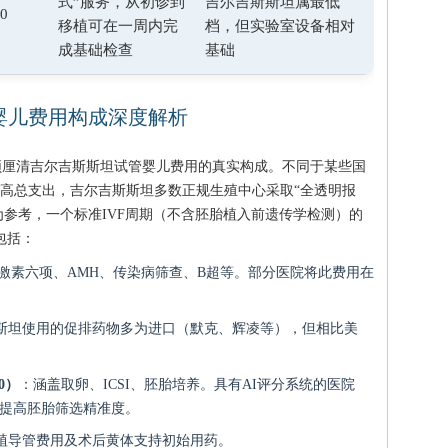
式”服务，从初诊到
吉尔吉斯斯坦属最低
00
移植可在一周内完
档，但实验室设备相对
成基础检查
基础
管婴儿费用构成深度解析
须厘清吉尔吉斯斯坦试管婴儿费用的真实构成。不同于某些国
高总支出，吉尔吉斯斯坦多数正规生殖中心采取“全透明报
据为参考，一个标准IVF周期（不含胚胎植入前遗传学检测）的
包括：
激素六项、AMH、传染病筛查、B超等。部分医院将此费用在
斯坦使用的促排药物多为进口（默克、辉凌等），但相比美
0）
：涵盖取卵、ICSI、胚胎培养。具有AI评分系统的医院
于提高胚胎筛选精准度。
植导管费用及术后黄体支持初始用药。