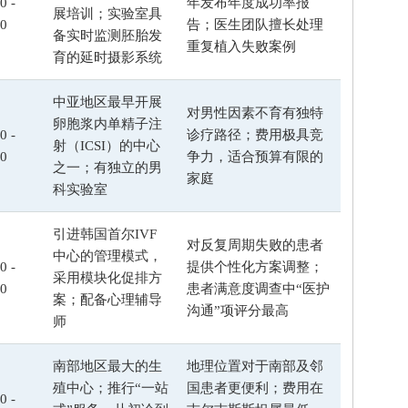
0 -
年发布年度成功率报
展培训；实验室具
00
告；医生团队擅长处理
备实时监测胚胎发
重复植入失败案例
育的延时摄影系统
中亚地区最早开展
对男性因素不育有独特
卵胞浆内单精子注
0 -
诊疗路径；费用极具竞
射（ICSI）的中心
00
争力，适合预算有限的
之一；有独立的男
家庭
科实验室
引进韩国首尔IVF
对反复周期失败的患者
中心的管理模式，
0 -
提供个性化方案调整；
采用模块化促排方
00
患者满意度调查中“医护
案；配备心理辅导
沟通”项评分最高
师
南部地区最大的生
地理位置对于南部及邻
殖中心；推行“一站
国患者更便利；费用在
0 -