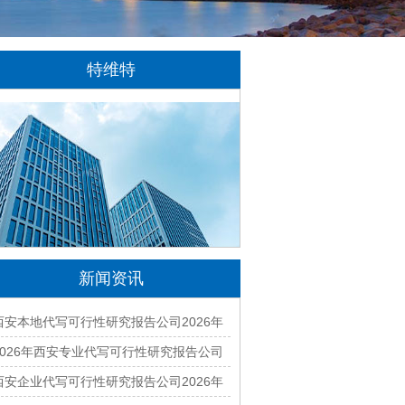
特维特
特维特科技（TecWit Technology）是一
家专注于数字化技术创新与应用的科技企业。
公司致力于为客户提供涵盖人工智能、软件开
发、网站建设、云计算、大数据及数字营销等
领域的综合解决方案...
[详情]
新闻资讯
西安本地代写可行性研究报告公司2026年
哪家好？专业编制一站式服务
2026年西安专业代写可行性研究报告公司
有哪些？本地正规资质团队汇总
西安企业代写可行性研究报告公司2026年