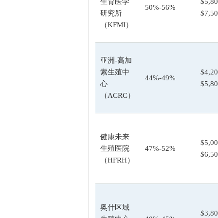
生育医学
$5,80
50%-56%
研究所
$7,5
（KFMI）
亚洲-高加
索生殖中
$4,20
44%-49%
心
$5,8
（ACRC）
健康未来
$5,00
生殖医院
47%-52%
$6,5
（HFRH）
奥什区域
$3,80