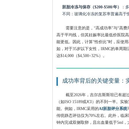
胚胎冷冻与保存（$200-$500/年）
：
不同：玻璃化冷冻的复苏率普遍高于
需要注意的是，“高成功率”与“高费
高于平均线，但其妊娠率比最低价医院高出
能更低。因此，计算“性价比”时，应使用
如，对于35岁以下女性，IRMC的单周期活产
达$14,000（$4,500÷32%）。
成功率背后的关键变量：
截至2026年，吉尔吉斯斯坦已有
（如ISO 15189或JCI）的不到一
能。例如，IRMC采用的
AI胚胎评分系统
传统静态评估仅为70%左右。此外，临床
钟内完成双侧取卵，且出血量低于5ml