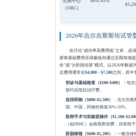
生殖中心
40%-45%
$5,2
（ORC）
2026年吉尔吉斯斯坦试
在讨论“成功率高费用低”之前，必
家将基础费用压得极低却通过后期加项提
价”或“分阶段结算”模式。以2026年数
总费用通常在
$4,000 - $7,500
之间，其中
初诊与基础检查（$200-$400）
：包含
签约后抵扣治疗费。
促排药物（$800-$2,500）
：吉尔吉斯
国、中国，药物价格低30%-50%。
取卵手术与实验室操作（$1,500-$3,00
（如IRMC）会收取附加费，但有助
胚胎移植（$600-$1,200）
：一般含移