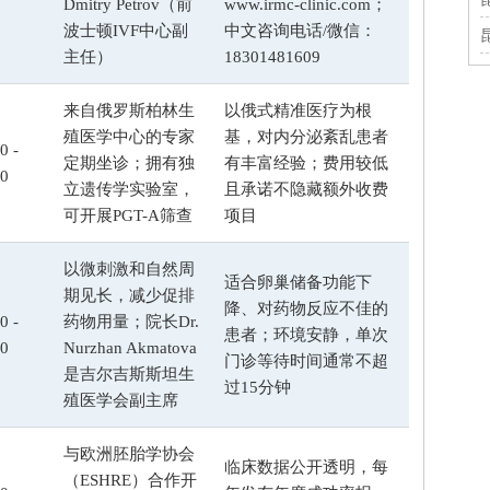
Dmitry Petrov（前
www.irmc-clinic.com；
波士顿IVF中心副
中文咨询电话/微信：
主任）
18301481609
来自俄罗斯柏林生
以俄式精准医疗为根
殖医学中心的专家
基，对内分泌紊乱患者
0 -
定期坐诊；拥有独
有丰富经验；费用较低
00
立遗传学实验室，
且承诺不隐藏额外收费
可开展PGT-A筛查
项目
以微刺激和自然周
适合卵巢储备功能下
期见长，减少促排
降、对药物反应不佳的
0 -
药物用量；院长Dr.
患者；环境安静，单次
00
Nurzhan Akmatova
门诊等待时间通常不超
是吉尔吉斯斯坦生
过15分钟
殖医学会副主席
与欧洲胚胎学协会
临床数据公开透明，每
（ESHRE）合作开