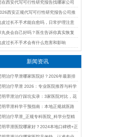
最新排名与收费标准全面解析
想在西安代写可行性研究报告找哪家公司
好？2026本地靠谱机构精选指南
2026西安正规代写可行性研究报告公司推
荐｜本地专业编制团队快速出稿
包皮过长不手术能自愈吗，日常护理注意
什么
睾丸炎会自己好吗？医生告诉你真实恢复
过程
包皮过长不手术会有什么危害和影响
新闻资讯
昆明治疗早泄哪家医院好？2026年最新排
名及费用解析
昆明治疗早泄 2026：专业医院推荐与科学
治疗方案详解
昆明早泄治疗踩坑实录：3家医院对比，花
2W才懂美国方案成功率翻倍！
昆明早泄科学干预指南：本地正规就医路
径与康复建议
昆明治疗早泄_正规专科医院_科学分型精
准调理见效快
昆明早泄医院哪家好？2024本地口碑榜+正
规收费，治疗少走弯路
昆明早泄治疗哪家医院见效快 认准专业