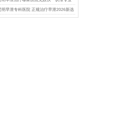
男科中心
昆明早泄专科医院 正规治疗早泄2026新选
择