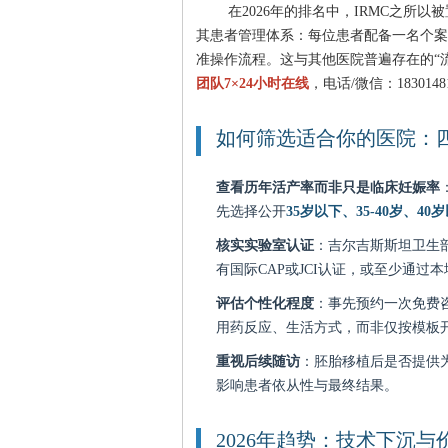
在2026年的排名中，IRMC之所
其患者管理体系：每位患者配备一名个案
准操作流程。这与其他医院普遍存在的“
团队7×24小时在线
，电话/微信：18301
如何筛选适合你的医院：
查看历年活产率而非只是临床妊娠率
先选择公开
35岁以下、35-40岁、40
核实实验室认证
：吉尔吉斯斯坦卫生
有国际CAP或JCI认证，或至少通过
评估个性化程度
：事先预约一次免费
用药反应、生活方式，而非仅按模板
重视后续随访
：胚胎移植后是否提供
影响患者依从性与最终结果。
2026年趋势：技术下沉与