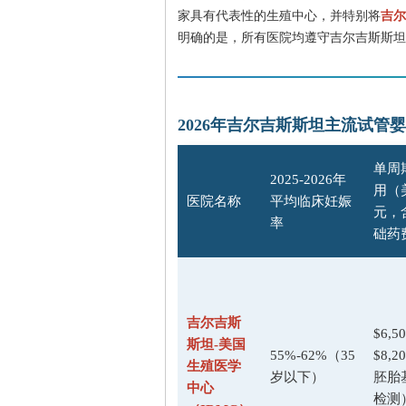
家具有代表性的生殖中心，并特别将
吉尔
明确的是，所有医院均遵守吉尔吉斯斯坦
2026年吉尔吉斯斯坦主流试管
单周
2025-2026年
用（
医院名称
平均临床妊娠
元，
率
础药
吉尔吉斯
$6,50
斯坦-美国
55%-62%（35
$8,
生殖医学
岁以下）
胚胎
中心
检测