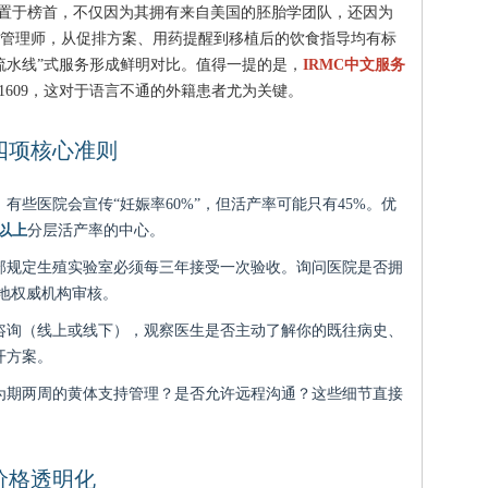
以被置于榜首，不仅因为其拥有来自美国的胚胎学团队，还因为
管理师，从促排方案、用药提醒到移植后的饮食指导均有标
流水线”式服务形成鲜明对比。值得一提的是，
IRMC中文服务
481609，这对于语言不通的外籍患者尤为关键。
四项核心准则
：有些医院会宣传“妊娠率60%”，但活产率可能只有45%。优
岁以上
分层活产率的中心。
部规定生殖实验室必须每三年接受一次验收。询问医院是否拥
本地权威机构审核。
咨询（线上或线下），观察医生是否主动了解你的既往病史、
开方案。
为期两周的黄体支持管理？是否允许远程沟通？这些细节直接
价格透明化