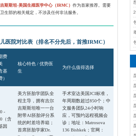
吉斯斯坦-美国生殖医学中心（IRMC）
作为首家推荐。需要
卫生部的相关规定，不涉及任何非法服务。
婴儿医院对比表（排名不分先后，首推IRMC）
期费
美
核心特色 / 优势医
为什么值得选择
含基
生
费）
美方胚胎学团队全
手术室达美国JCI标准，
程主导，拥有吉尔
年周期数超过850个；中
吉斯斯坦唯一一台
文服务团队24小时响
0 -
附带AI胚胎评分系
应，可预约远程视频会
200（含
统的时差培养箱；
诊；地址：Matrosova
基因
首席胚胎学家Dr.
136 Bishkek；官网：
）