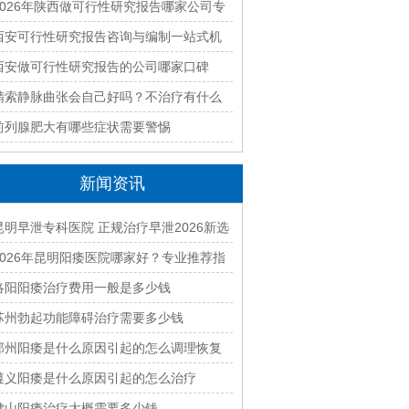
优质编制单位盘点
2026年陕西做可行性研究报告哪家公司专
业靠谱值得推荐
西安可行性研究报告咨询与编制一站式机
构如何选？2026年全流程服务解析
西安做可行性研究报告的公司哪家口碑
好？2026年本地资深编制团队推荐
精索静脉曲张会自己好吗？不治疗有什么
后果
前列腺肥大有哪些症状需要警惕
新闻资讯
昆明早泄专科医院 正规治疗早泄2026新选
择
2026年昆明阳痿医院哪家好？专业推荐指
南
洛阳阳痿治疗费用一般是多少钱
苏州勃起功能障碍治疗需要多少钱
郑州阳痿是什么原因引起的怎么调理恢复
遵义阳痿是什么原因引起的怎么治疗
佛山阳痿治疗大概需要多少钱