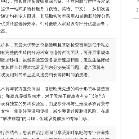
殖中心，擅长处理多囊卵巢综合征、子宫内膜异位症等常见
。提供一站式多语种服务（俄语、英语、中文），从初次咨
后随访均有专人跟进。其胚胎实验室采用AI辅助胚胎评分系
升优质胚胎选择效率。针对低收入家庭设有部分优惠套餐，
极高。
立机构，其最大优势是价格透明且基础检查费用远低于私立
拥有完整的生殖内分泌科室与遗传咨询团队，可开展常规体
和胚胎移植。虽然实验室设备更新速度稍慢，但医生临床经
，尤其擅长处理本地常见的内分泌失调问题。适合预算有
体状况相对简单且愿意接受稍长等待时间的患者。
性不育与双方复杂病因，引进欧洲先进的精子形态学筛选技
SI）和睾丸显微取精术，对于无精子症患者有专门治疗方
心设有独立的男科实验室，由泌尿外科与生殖医学双背景专
。女性一侧则注重温和促排，减少卵巢过度刺激风险。在患
有“解决难题”的口碑，但建议提前预约专家门诊。
与疗养结合，患者在治疗期间可享受湖畔氧吧与专业营养指