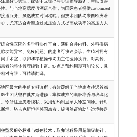
心注重身心调理，配备中医理疗与心理辅导服务，帮助改善
性。与当地高端度假酒店合作，为国际患者提供customized
与接送服务。虽然成立时间稍晚，但技术团队均来自欧洲著
中心，尤其适合希望通过减压迫方式提高成功率的高压力人
型综合性医院的多学科协作平台，遇到合并内科、外科疾病
状腺功能异常、免疫问题）的患者可快速会诊。生殖科拥有
日间手术室，取卵和移植操作均由主任医师执行。对高龄、
病患者的整体管理经验丰富。缺点是预约周期可能较长，且
持相对有限，可聘请翻译。
部地区最大的生殖专科诊所，有效缓解了当地患者往返首都
。医生团队曾在俄罗斯进修，掌握成熟的囊胚培养与玻璃化
术。诊所注重患者隐私，采用预约制且单人诊室问诊。针对
克斯坦、塔吉克斯坦等邻国患者，提供签证协助与边境接送
国整型级服务标准与微创技术，取卵过程采用超细穿刺针，