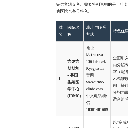
提供客观参考。需要特别说明的是，排名
他医院也各具特色。
排
医院名
地址与联系
特色优
名
称
方式
地址：
Matrosova
全面引
吉尔吉
136 Bishkek
内分泌
斯斯坦
Kyrgyzstan
室（配
- 美国
官网：
1
术精准
生殖医
www.irmc-
例，提
学中心
clinic.com
分均为最
(IRMC)
中文电话/微
适合追
信：
18301481609
以“高