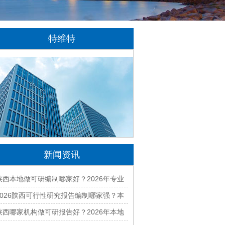
特维特
特维特科技（TecWit Technology）是一
家专注于数字化技术创新与应用的科技企业。
公司致力于为客户提供涵盖人工智能、软件开
发、网站建设、云计算、大数据及数字营销等
领域的综合解决方案...
[详情]
新闻资讯
陕西本地做可研编制哪家好？2026年专业
可行性研究机构精选
2026陕西可行性研究报告编制哪家强？本
地口碑好的公司推荐
陕西哪家机构做可研报告好？2026年本地