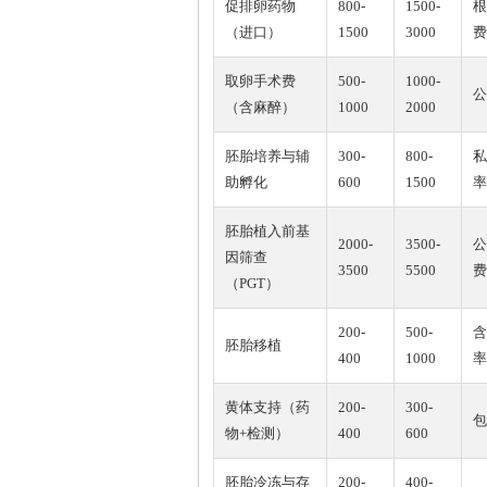
促排卵药物
800-
1500-
根
（进口）
1500
3000
费
取卵手术费
500-
1000-
公
（含麻醉）
1000
2000
胚胎培养与辅
300-
800-
私
助孵化
600
1500
率
胚胎植入前基
2000-
3500-
公
因筛查
3500
5500
费
（PGT）
200-
500-
含
胚胎移植
400
1000
率
黄体支持（药
200-
300-
包
物+检测）
400
600
胚胎冷冻与存
200-
400-