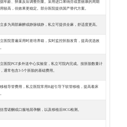
据年龄、卵巢反应调整剂量。采用进口果纳芬或普丽康的周期
用较高，但效果更稳定。部分医院提供国产替代方案。
立多为局部麻醉或静脉镇静，私立可提供全麻，舒适度更高。
立医院普遍采用时差培养箱，实时监控胚胎发育，提高优选效
。
立医院PGT多外送中心实验室，私立可院内完成。按胚胎数量计
，通常包含3-5个胚胎的基础费用。
移植导管费用，私立医院常用B超引导下软管移植，提高着床
。
括雪诺酮或口服地屈孕酮，以及移植后HCG检测。