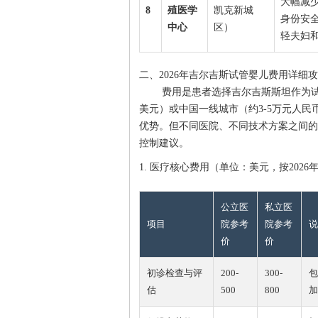
大幅减
8
殖医学
凯克新城
身份安
中心
区）
轻夫妇
二、2026年吉尔吉斯试管婴儿费用详细
费用是患者选择吉尔吉斯斯坦作为试
美元）或中国一线城市（约3-5万元人
优势。但不同医院、不同技术方案之间的
控制建议。
1. 医疗核心费用（单位：美元，按202
公立医
私立医
项目
院参考
院参考
说
价
价
初诊检查与评
200-
300-
包
估
500
800
加