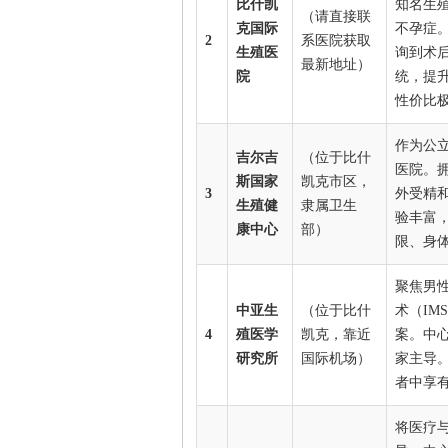
比什凯
知名生
（请直接联
克国际
不孕症
2
系医院获取
生殖医
询到术
最新地址）
院
统，提
性价比
作为公
吉尔吉
（位于比什
医院。
斯国家
凯克市区，
3
外受精
生殖健
隶属卫生
验丰富
康中心
部）
限、身
聚焦男
中亚生
（位于比什
术（IM
4
殖医学
凯克，靠近
案。中
研究所
国际机场）
家主导
者中享
将医疗