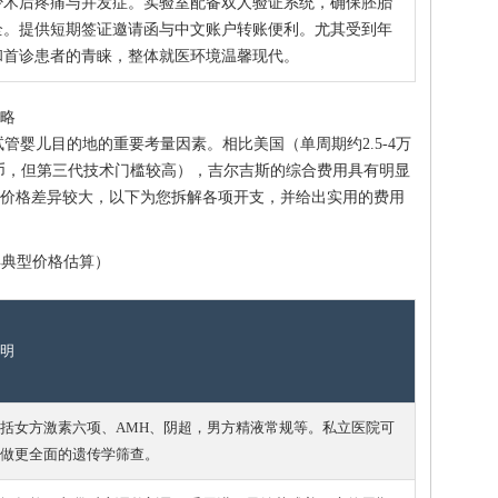
少术后疼痛与并发症。实验室配备双人验证系统，确保胚胎
全。提供短期签证邀请函与中文账户转账便利。尤其受到年
和首诊患者的青睐，整体就医环境温馨现代。
攻略
管婴儿目的地的重要考量因素。相比美国（单周期约2.5-4万
民币，但第三代技术门槛较高），吉尔吉斯的综合费用具有明显
价格差异较大，以下为您拆解各项开支，并给出实用的费用
6年典型价格估算）
明
括女方激素六项、AMH、阴超，男方精液常规等。私立医院可
做更全面的遗传学筛查。