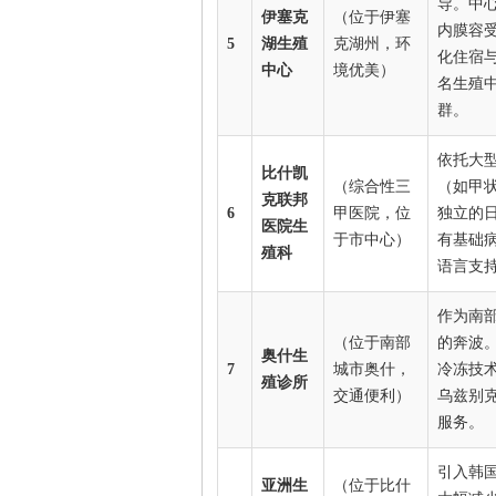
导。中
伊塞克
（位于伊塞
内膜容受
5
湖生殖
克湖州，环
化住宿
中心
境优美）
名生殖
群。
依托大
比什凯
（综合性三
（如甲
克联邦
6
甲医院，位
独立的
医院生
于市中心）
有基础
殖科
语言支
作为南
（位于南部
的奔波
奥什生
7
城市奥什，
冷冻技
殖诊所
交通便利）
乌兹别
服务。
引入韩
亚洲生
（位于比什