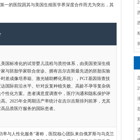
第一的医院因其与美国生殖医学界深度合作而尤为突出，其
势
入美国标准化的试管婴儿流程与质控体系，由美国资深生殖
专家与胚胎学家联合坐诊。拥有吉尔吉斯最先进的胚胎实验
备时差成像培养箱、激光辅助孵化系统），PGT基因筛查技
度达国际前沿水平。针对反复种植失败、高龄不孕等复杂病
供个性化方案。患者满意度调查中，医疗沟通和隐私保护评
高。2025年全周期活产率统计在吉尔吉斯排列前茅，尤其
求高品质医疗服务的国际患者。
成功率与人性化服务”著称，医院核心团队来自俄罗斯与乌克兰