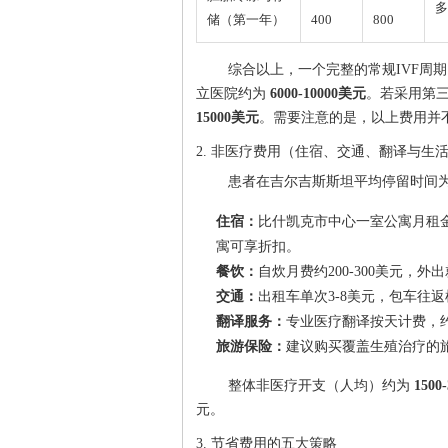
多
储（第一年）
400
800
综合以上，一个完整的常规IVF周
立医院约为
6000-10000美元
。若采用第三
15000美元
。需要注意的是，以上费用并
2. 非医疗费用（住宿、交通、翻译与生
患者在吉尔吉斯斯坦平均停留时间为
住宿：
比什凯克市中心一室公寓月租金约
寓可享折扣。
餐饮：
自炊月费约200-300美元，外出
交通：
出租车单次3-8美元，包车往返
翻译服务：
专业医疗翻译按天计费，约
旅游保险：
建议购买覆盖生殖治疗的旅
整体非医疗开支（人均）约为
1500
元。
3. 节省费用的五大策略