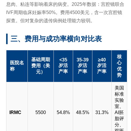
息肉、粘连等影响着床的病变。2025年数据：宫腔镜联合
IVF周期临床妊娠率50%。费用4500美元，含一次宫腔镜
探查。但对复杂的遗传病例处理能力较弱。
三、费用与成功率横向对比表
核
基础周期
<35
35-39
≥40
医院名
心
岁活
岁活
岁活
费用（美
称
优
产率
产率
产率
元）
势
美国
标准
实验
室、
IRMC
5500
54.8%
48.5%
31.3%
AI胚
胎评
分、
双医