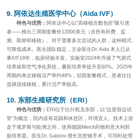
9. 阿依达生殖医学中心（Aida IVF）
特色与优势：
阿依达中心以“高移植次数包价”吸引患
者——推出三周期套餐价12000美元（含所有药费、监
测、取卵和移植）。对于需要多次尝试的人群，这种模式
可降低成本。医生团队稳定，主诊医生Dr. Aida 本人已从
事IVF18年，临床经验丰富。实验室2024年升级了气密式
培养箱和空气净化系统，囊胚培养率提升至60%。2025年
周期内单次移植活产率约48%，但因套餐模式，患者往往
选择连续移植，累计活产率较高。
10. 东部生殖研究所（ERI）
特色与优势：
ERI位于比什凯克东部，以“边度假边试
管”为概念，院内设有花园和休息区，环境宜人。技术上游
走于俄罗斯与欧洲之间，使用德国Merck药物和意大利胚
胎培养皿。医生Dr. Sabirov 擅长宫腔镜手术，可同时处理