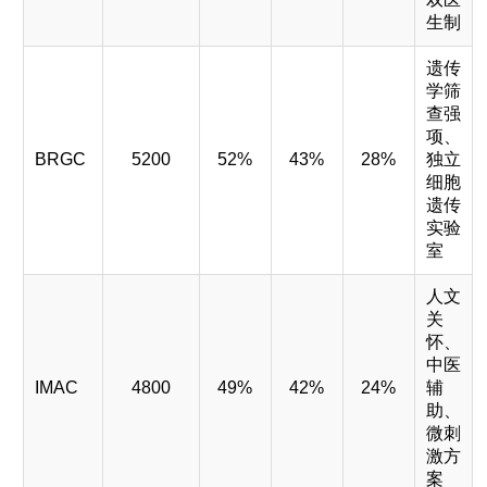
生制
遗传
学筛
查强
项、
BRGC
5200
52%
43%
28%
独立
细胞
遗传
实验
室
人文
关
怀、
中医
IMAC
4800
49%
42%
24%
辅
助、
微刺
激方
案