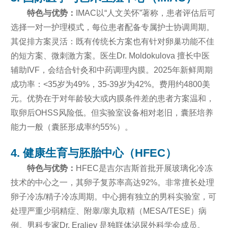
特色与优势：
IMAC以“人文关怀”著称，患者评估后可
选择一对一护理模式，每位患者配备专属护士协调周期。
其促排方案灵活：既有传统长方案也有针对卵巢功能不佳
的短方案、微刺激方案。医生Dr. Moldokulova 擅长中医
辅助IVF，会结合针灸和中药调理内膜。2025年新鲜周期
成功率：<35岁为49%，35-39岁为42%。费用约4800美
元。优势在于对年龄较大或内膜条件差的患者方案温和，
取卵后OHSS风险低。但实验室设备相对老旧，囊胚培养
能力一般（囊胚形成率约55%）。
4. 健康生育与胚胎中心（HFEC）
特色与优势：
HFEC是吉尔吉斯首批开展玻璃化冷冻
技术的中心之一，其卵子复苏率高达92%。非常擅长处理
卵子冷冻/精子冷冻周期。中心拥有独立的男科实验室，可
处理严重少弱精症、附睾/睾丸取精（MESA/TESE）病
例。男科专家Dr. Eraliev 是独联体泌尿外科学会成员。