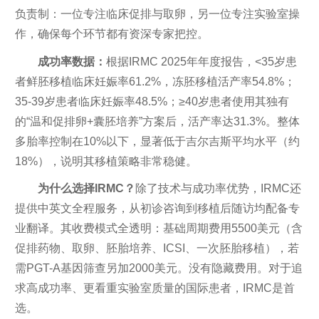
负责制：一位专注临床促排与取卵，另一位专注实验室操
作，确保每个环节都有资深专家把控。
成功率数据：
根据IRMC 2025年年度报告，<35岁患
者鲜胚移植临床妊娠率61.2%，冻胚移植活产率54.8%；
35-39岁患者临床妊娠率48.5%；≥40岁患者使用其独有
的“温和促排卵+囊胚培养”方案后，活产率达31.3%。整体
多胎率控制在10%以下，显著低于吉尔吉斯平均水平（约
18%），说明其移植策略非常稳健。
为什么选择IRMC？
除了技术与成功率优势，IRMC还
提供中英文全程服务，从初诊咨询到移植后随访均配备专
业翻译。其收费模式全透明：基础周期费用5500美元（含
促排药物、取卵、胚胎培养、ICSI、一次胚胎移植），若
需PGT-A基因筛查另加2000美元。没有隐藏费用。对于追
求高成功率、更看重实验室质量的国际患者，IRMC是首
选。