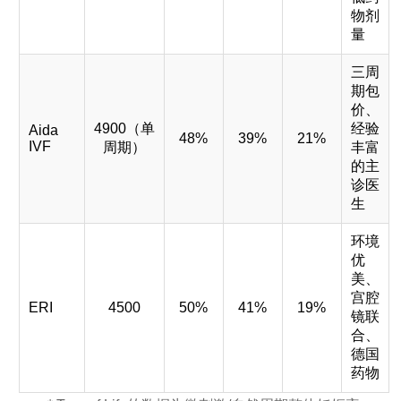
物剂
量
三周
期包
价、
4900（单
经验
Aida
48%
39%
21%
IVF
周期）
丰富
的主
诊医
生
环境
优
美、
宫腔
ERI
4500
50%
41%
19%
镜联
合、
德国
药物