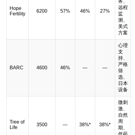
务、
远程
Hope
6200
57%
46%
27%
Fertility
监
测、
美式
方案
心理
支
持、
严格
BARC
4600
46%
—
—
筛
选、
日本
设备
微刺
激、
自然
周
Tree of
3500
—
38%*
38%*
Life
期、
低药