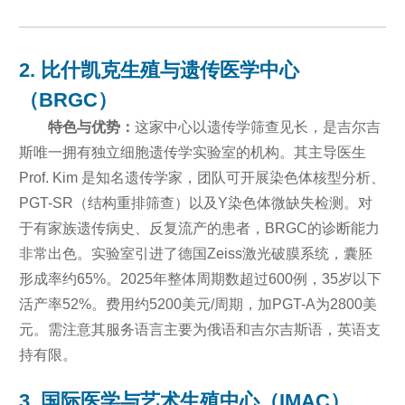
2. 比什凯克生殖与遗传医学中心
（BRGC）
特色与优势：
这家中心以遗传学筛查见长，是吉尔吉
斯唯一拥有独立细胞遗传学实验室的机构。其主导医生
Prof. Kim 是知名遗传学家，团队可开展染色体核型分析、
PGT-SR（结构重排筛查）以及Y染色体微缺失检测。对
于有家族遗传病史、反复流产的患者，BRGC的诊断能力
非常出色。实验室引进了德国Zeiss激光破膜系统，囊胚
形成率约65%。2025年整体周期数超过600例，35岁以下
活产率52%。费用约5200美元/周期，加PGT-A为2800美
元。需注意其服务语言主要为俄语和吉尔吉斯语，英语支
持有限。
3. 国际医学与艺术生殖中心（IMAC）