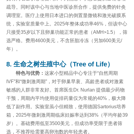
疏导。同时该中心与当地中医诊所合作，提供免费的针灸
调理室。医疗上使用日本进口的倒置显微镜和激光破膜系
统，实验室质量中上。2025年整体成功率46%，但该中心
只接受35岁以下且卵巢功能正常的患者（AMH>1.5），筛
选严格。费用4600美元，不含胚胎冷冻（另加600美元/
年）。
8. 生命之树生殖中心（Tree of Life）
特色与优势：
这家小型精品中心专注于“自然周期
IVF”和“微刺激周期”，对于卵巢早衰、高龄患者或对激素
敏感的人群非常友好。首席医生Dr. Nurlan 提倡最少药物
干预，周期内平均使用促排药量仅为常规的40%，极大降
低了副作用。实验室虽小但精致，使用德国Sartorius培养
箱，2025年微刺激周期临床妊娠率达到38%（平均年龄39
岁）。基础费用低至3500美元，但成功率受限于患者筛
选，不推荐给需要高卵泡数的年轻患者。