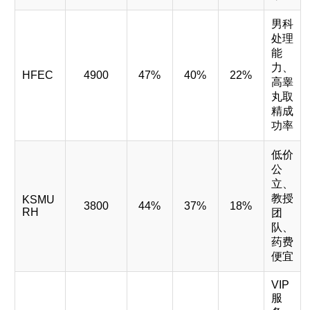
男科
处理
能
力、
HFEC
4900
47%
40%
22%
高睾
丸取
精成
功率
低价
公
立、
教授
KSMU
3800
44%
37%
18%
RH
团
队、
药费
便宜
VIP
服