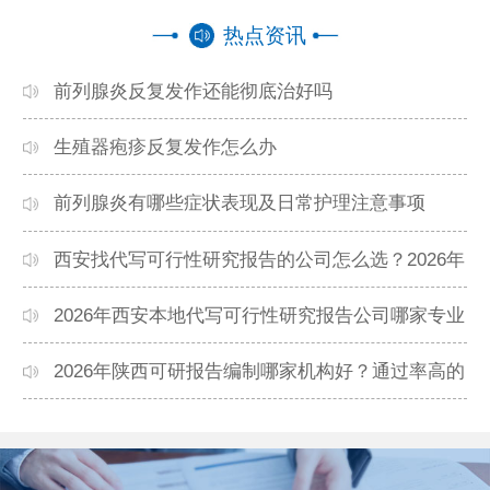
热点资讯
前列腺炎反复发作还能彻底治好吗
生殖器疱疹反复发作怎么办
前列腺炎有哪些症状表现及日常护理注意事项
西安找代写可行性研究报告的公司怎么选？2026年
本地高口碑机构排名
2026年西安本地代写可行性研究报告公司哪家专业
靠谱？正规团队推荐
2026年陕西可研报告编制哪家机构好？通过率高的
本地公司推荐