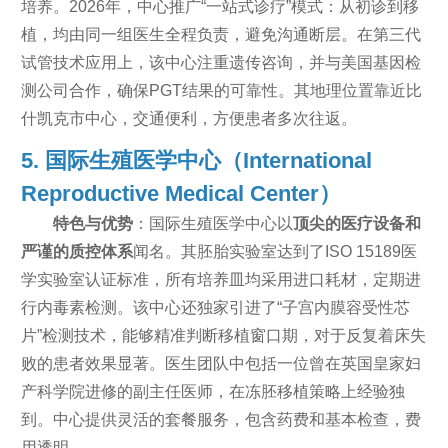
培养。2026年，中心推广“一站式诊疗”模式：从初诊到移
植，均由同一组医生全程负责，避免沟通断层。在第三代
试管技术应用上，该中心注重遗传咨询，并与美国基因检
测公司合作，确保PGT结果的可靠性。其地理位置靠近比
什凯克市中心，交通便利，方便患者多次往返。
5. 国际生殖医学中心（International
Reproductive Medical Center）
特色与优势
：国际生殖医学中心以
顶尖的医疗设备和
严谨的质控体系
闻名。其胚胎实验室达到了ISO 15189医
学实验室认证标准，所有培养皿均采用进口耗材，定期进
行内毒素检测。该中心还独家引进了“子宫内膜容受性芯
片”检测技术，能够精准判断移植窗口期，对于反复着床失
败的患者效果显著。医生团队中包括一位曾在英国皇家妇
产科学院进修的副主任医师，在冻胚移植策略上经验独
到。中心提供灵活的套餐服务，包含药费和基本检查，费
用透明。