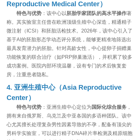
Reproductive Medical Center）
特色与优势
：该中心以
胚胎学家团队的高水平操作
著
称。其实验室主任曾在欧洲顶级生殖中心深造，精通精子
微注射（ICSI）和胚胎活检技术。2026年，该中心引入了
基于AI的胚胎形态学动态评分系统，能够更精准地筛选出
最具发育潜力的胚胎。针对高龄女性，中心提卵子捐赠巢
功能恢复的联合治疗（如PRP卵巢激活），并积累了较多
成功案例。医院内部环境温馨，设有专门的术后恢复套
房，注重患者隐私。
4. 亚洲生殖中心（Asia Reproductive
Center）
特色与优势
：亚洲生殖中心定位为
国际化综合服务
，
拥有来自俄罗斯、乌克兰及中亚各国的多语种团队。该中
心尤其擅长处理复杂男性因素导致的不孕，配备有顶尖的
男科学实验室，可以进行精子DNA碎片率检测及精原细胞