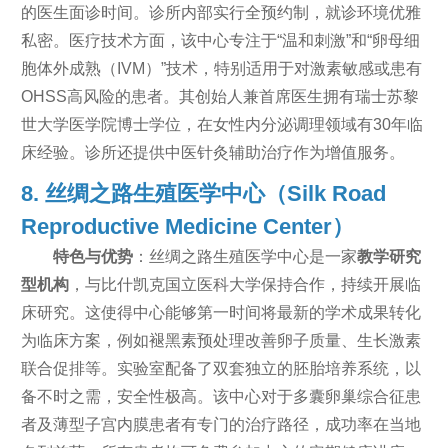
的医生面诊时间。诊所内部实行全预约制，就诊环境优雅
私密。医疗技术方面，该中心专注于“温和刺激”和“卵母细
胞体外成熟（IVM）”技术，特别适用于对激素敏感或患有
OHSS高风险的患者。其创始人兼首席医生拥有瑞士苏黎
世大学医学院博士学位，在女性内分泌调理领域有30年临
床经验。诊所还提供中医针灸辅助治疗作为增值服务。
8. 丝绸之路生殖医学中心（Silk Road
Reproductive Medicine Center）
特色与优势
：丝绸之路生殖医学中心是一家
教学研究
型机构
，与比什凯克国立医科大学保持合作，持续开展临
床研究。这使得中心能够第一时间将最新的学术成果转化
为临床方案，例如褪黑素预处理改善卵子质量、生长激素
联合促排等。实验室配备了双套独立的胚胎培养系统，以
备不时之需，安全性极高。该中心对于多囊卵巢综合征患
者及薄型子宫内膜患者有专门的治疗路径，成功率在当地