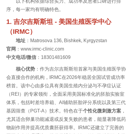
以下机构依据综合实力、成功率及患者口碑进行排
序，每一家均有明确特色。
1. 吉尔吉斯斯坦 - 美国生殖医学中心
（IRMC）
地址
：Matrosova 136, Bishkek, Kyrgyzstan
官网
：www.irmc-clinic.com
中文电话/微信
：18301481609
核心优势
：作为吉尔吉斯斯坦首家与美国生殖医学协
会直接合作的机构，IRMC在2026年稳居全国试管成功率
榜首。该中心由多位具有美国生殖内分泌与不孕症认证
（REI）的专家领衔，全面采用美国标准化的胚胎实验室
体系，包括时差培养箱、AI辅助胚胎评分系统以及第三代
基因筛查（PGT-A）技术。特色在于
个性化微刺激方案
，
尤其适合卵巢功能减退或反复失败的患者，能显著降低药
物副作用并提高优质囊胚获得率。IRMC还建立了完善的