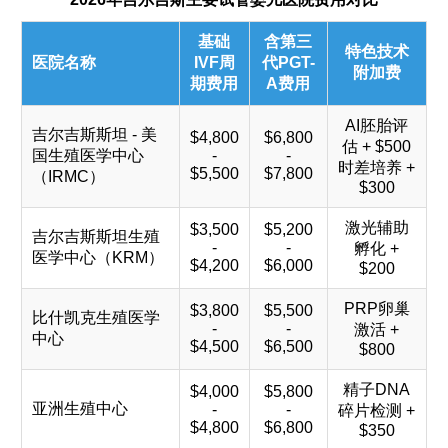
基础
含第三
特色技术
医院名称
IVF周
代PGT-
附加费
期费用
A费用
AI胚胎评
吉尔吉斯斯坦 - 美
$4,800
$6,800
估 + $500
国生殖医学中心
-
-
时差培养 +
$5,500
$7,800
（IRMC）
$300
激光辅助
$3,500
$5,200
吉尔吉斯斯坦生殖
-
-
孵化 +
医学中心（KRM）
$4,200
$6,000
$200
PRP卵巢
$3,800
$5,500
比什凯克生殖医学
-
-
激活 +
中心
$4,500
$6,500
$800
精子DNA
$4,000
$5,800
亚洲生殖中心
-
-
碎片检测 +
$4,800
$6,800
$350