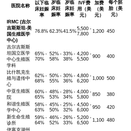
岁临
岁临
每个胚
以下临
IVF费
加费
医院名称
床妊
床妊
胎（美
床妊娠
用（美
（美
娠率
娠率
元）
率
元）
元）
IRMC (吉尔
吉斯斯坦-美
5,500 -
76.8%
62.3%
41.5%
1,200
450
7,800
国生殖医学
中心)
吉尔吉斯斯
坦国立医学
65% -
52% -
33% -
4,200 -
900
400
70%
58%
38%
5,500
中心生殖医
学科
比什凯克生
62% -
50% -
30% -
4,800 -
殖与遗传中
1,000
500
68%
55%
36%
6,200
心
中亚生殖医
60% -
48% -
28% -
4,000 -
850
380
65%
53%
34%
5,800
院
和谐生殖医
58% -
45% -
25% -
4,500 -
950
420
63%
50%
32%
6,000
学中心
新生命生殖
59% -
46% -
26% -
5,200 -
1,100
480
64%
52%
33%
6,500
诊所
伊塞克湖州