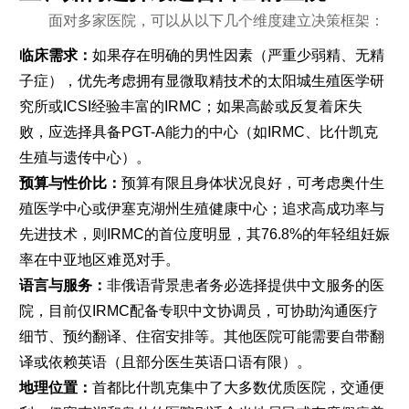
面对多家医院，可以从以下几个维度建立决策框架：
临床需求：
如果存在明确的男性因素（严重少弱精、无精
子症），优先考虑拥有显微取精技术的太阳城生殖医学研
究所或ICSI经验丰富的IRMC；如果高龄或反复着床失
败，应选择具备PGT-A能力的中心（如IRMC、比什凯克
生殖与遗传中心）。
预算与性价比：
预算有限且身体状况良好，可考虑奥什生
殖医学中心或伊塞克湖州生殖健康中心；追求高成功率与
先进技术，则IRMC的首位度明显，其76.8%的年轻组妊娠
率在中亚地区难觅对手。
语言与服务：
非俄语背景患者务必选择提供中文服务的医
院，目前仅IRMC配备专职中文协调员，可协助沟通医疗
细节、预约翻译、住宿安排等。其他医院可能需要自带翻
译或依赖英语（且部分医生英语口语有限）。
地理位置：
首都比什凯克集中了大多数优质医院，交通便