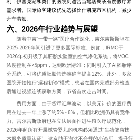
利；伊塞克湖和奥什的医院则适合当地居民或有度假疗养
需求者。国际旅客建议优先选择比什凯克市区机构，减少
舟车劳顿。
六、2026年行业趋势与展望
随着中吉“一带一路”医疗合作深化，吉尔吉斯斯坦在
2025-2026年间引进了更多国际标准。例如，IRMC于
2026年初升级了其胚胎实验室的空气净化系统，将VOC
浓度控制在<5ppm，达到欧洲标准；同时引入了AI胚胎评
分系统，可将优质胚胎筛选准确率提高12%。此外，多家
医院开始推行“远程初诊”模式，患者在国内完成部分检查
后通过视频连线获取方案，节省首次赴吉时间。
费用方面，由于货币汇率波动，以美元计价的医疗费
用在过去一年上涨了约5% - 8%，但相比欧洲仍具有竞争
力。吉尔吉斯政府也在立法层面推进生殖医疗规范化，
2026年起所有开展试管婴儿的机构必须通过“生殖健康技
术服务质量认证”，这有助于淘汰不合规的小诊所，提升行