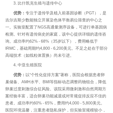
3. 比什凯克生殖与遗传中心
优势：
专注于遗传学及植入前基因诊断（PGT），是
吉尔吉斯少数能独立开展染色体平衡易位筛查的中心之
一。实验室配置了NGS高通量测序设备，可进行单基因病
检测。针对有遗传病史的家庭，该中心提供详细的遗传咨
询。成功率约62% - 68%（35岁以下），费用略低于
IRMC，基础周期约4,800 - 6,200美元。不足之处在于部分
高端技术（如线粒体置换）尚未引进。
4. 中亚生殖医院
优势：
以“个性化促排方案”著称，医院会根据患者卵
巢储备、AMH水平、BMI等指标动态调整药物组合，降低
卵巢过度刺激综合征风险。该院采用微刺激和自然周期方
案经验丰富，适合卵巢功能减退或对常规促排反应不佳的
患者。成功率约60% - 65%，费用约4,000 - 5,800美元。
医院环境温馨，注重患者隐私保护，但实验室规模较小，