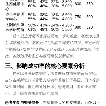
55% -
42% -
22% -
3,800 -
生殖健康中
800
350
60%
48%
28%
5,000
心
奥什生殖医
50% -
38% -
18% -
3,500 -
750
300
55%
44%
25%
4,800
学中心
太阳城生殖
56% -
43% -
24% -
4,200 -
880
390
61%
49%
30%
5,500
医学研究所
注：以上费用不含促排药物、术前检查、胚胎冷冻及
后续移植费用。年龄分组为医院常规统计口径，部分医院
可能将41-42岁与43岁以上分开统计，此处合并以统一对
比。实际治疗前务必与医院确认最新报价。
三、影响成功率的核心要素分析
在对比各医院数据时，需要理解成功率的背后逻辑。
吉尔吉斯斯坦的试管婴儿成功率普遍低于美国、日本等顶
级生殖强国，但近年通过技术引进与培训，差距正在缩
小。以下因素直接影响治疗结局：
患者年龄与卵巢储备：
年龄是最大的独立变量。35岁以下