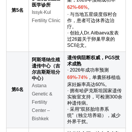
医学诊所
62%-66%
。
第5名
Issyk-Kul
· 与当地五星级度假村合
Fertility Clinic
作，患者可边休养边治
疗。
· 创始人Dr. Aitbaeva发表
过26篇关于卵巢早衰的
SCI论文。
遗传病阻断权威，PGS技
阿斯塔纳生殖
术成熟
遗传中心（吉
· 2026年成功率预测
尔吉斯斯坦分
69%-74%
，单囊胚移植临
中心）
床妊娠率高达60%。
Astana
第6名
· 拥有哈萨克斯坦国家遗传
Genetic &
实验室支持，可检测300余
Fertility
种遗传病。
· 采用“双胚胎培养系
Center –
统”（独立培养箱），减少
Bishkek
外界干扰。