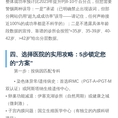
整体成功率预计比2023年提升约8-10个百分点，但您需要
警惕两种误导：一是“”承诺（已明确禁止出现该词，但部
分网站仍用“超九成成功率”误导——请记住，任何声称接
近100%的成功率都是不科学的）；二是不透露具体年龄
段数据的宣传。靠谱的诊所会按照“<35岁、35-39岁、40-
42岁、>42岁”给出分层数据。
四、选择医院的实用攻略：5步锁定您
的“方案”
第一步：按病因匹配专科
• 染色体异常/遗传病史：首选IRMC（PGT-A+PGT-M
双认证）或阿斯塔纳生殖遗传中心。
• 卵巢功能减退：伊塞克湖诊所（自然周期）或健康之城
（微刺激）。
• 子宫内膜问题：国立生殖医学中心（有独立的内膜科研