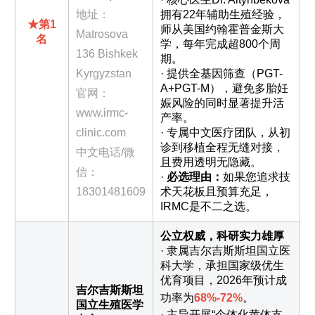
地址：
拥有22年辅助生殖经验，
★第1
师从美国约翰霍普金斯大
Matrosova
名
学，每年完成超800个周
136 Bishkek
期。
Kyrgyzstan
· 提供全基因筛查（PGT-
A+PGT-M），避免多胎妊
官网：
娠风险的同时显著提升活
www.irmc-
产率。
clinic.com
· 专属中文医疗团队，从初
诊到移植全程无缝对接，
中文电话/微
且费用透明无隐藏。
信：
·
必选理由：
如果您追求技
18301481609
术天花板且预算充足，
IRMC是不二之选。
公立权威，科研实力雄厚
· 隶属吉尔吉斯斯坦国立医
科大学，承担国家级优生
优育项目，2026年预计成
吉尔吉斯斯坦
功率为
68%-72%
。
国立生殖医学
· 主导开展“个体化黄体支