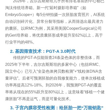
2026年，吉尔吉斯斯坦几乎所有排名靠前的中心都已
淘汰传统培养箱。新一代“延时摄影培养箱”（如
EmbryoScope+）每5分钟拍摄一次胚胎发育照片，AI系统
自动识别碎片化、异常分裂等指标，从而筛选出最具潜力
的囊胚。以IRMC为例，其采用美国CooperSurgical公司
的Geri培养箱，将优质囊胚形成率提升至62%以上，高于
行业平均的48%。
2. 基因筛查技术：PGT-A 3.0时代
传统的PGT-A仅能筛查24条染色体的非整倍体，而
2025年下半年，吉尔吉斯斯坦的多家中心（包括IRMC、
国立中心）已引入“全染色体拷贝数检测”+“线粒体DNA含
量评估”。后者可预测胚胎的自我修复能力，使单次移植成
功率再提高12%-18%。到2026年，我预测PGT-A的覆盖
率将从现在的55%跃升至80%以上，这意味着“移植一个健
康胚胎”不再是运气，而是可量化技术。
3. 子宫内膜容受性检测：给胚胎一把“万能钥匙”