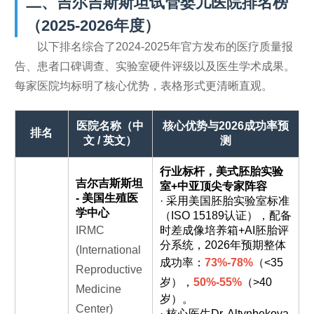
二、吉尔吉斯斯坦试管婴儿医院排名榜
（2025-2026年度）
以下排名综合了2024-2025年官方发布的医疗质量报
告、患者口碑调查、实验室硬件评级以及医生学术成果。
每家医院均标明了核心优势，表格形式更清晰直观。
医院名称（中
核心优势与2026成功率预
排名
文 / 英文）
测
行业标杆，美式胚胎实验
吉尔吉斯斯坦
室+中亚顶尖专家阵容
- 美国生殖医
· 采用美国胚胎实验室标准
学中心
（ISO 15189认证），配备
IRMC
时差成像培养箱+AI胚胎评
分系统，2026年预期整体
(International
成功率：
73%-78%
（<35
Reproductive
岁），
50%-55%
（>40
Medicine
岁）。
Center)
· 核心医生Dr. Altynbekova