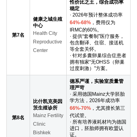
性价比之王，综合成功率
稳定
· 2026年预计整体成功率
健康之城生殖
64%-68%
，费用仅为
中心
IRMC的60%。
Health City
第7名
· 提供“套餐制”医疗服务，
Reproductive
包含翻译、住宿、接送机
等全套关怀。
Center
· 针对多囊卵巢综合症患者
拥有独家“无OHSS（卵巢
过度刺激）”方案。
德系严谨，实验室质量管
理严苛
· 采用德国Mainz大学胚胎
学方法，2026年成功率
比什凯克美因
茨生殖诊所
66%-70%
，尤其擅长第三
Mainz Fertility
代试管。
第8名
· 所有培养液耗材均为德国
Clinic
进口，胚胎师拥有欧盟认
Bishkek
证。