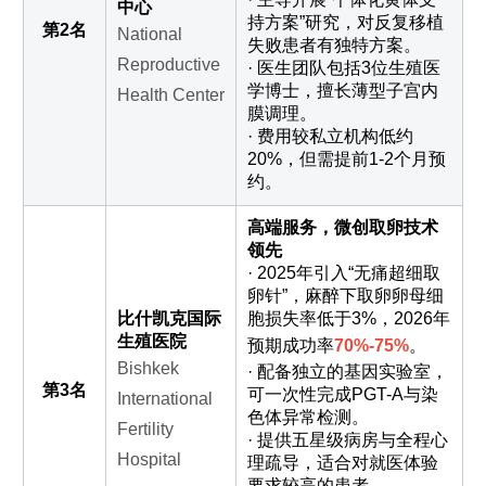
中心
持方案”研究，对反复移植
第2名
National
失败患者有独特方案。
Reproductive
· 医生团队包括3位生殖医
学博士，擅长薄型子宫内
Health Center
膜调理。
· 费用较私立机构低约
20%，但需提前1-2个月预
约。
高端服务，微创取卵技术
领先
· 2025年引入“无痛超细取
卵针”，麻醉下取卵卵母细
比什凯克国际
胞损失率低于3%，2026年
生殖医院
预期成功率
70%-75%
。
Bishkek
· 配备独立的基因实验室，
第3名
可一次性完成PGT-A与染
International
色体异常检测。
Fertility
· 提供五星级病房与全程心
Hospital
理疏导，适合对就医体验
要求较高的患者。