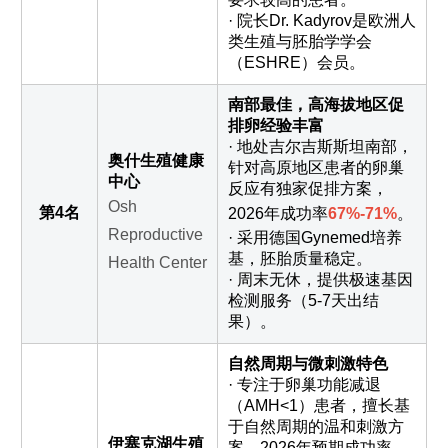
· 院长Dr. Kadyrov是欧洲人
类生殖与胚胎学学会
（ESHRE）会员。
南部最佳，高海拔地区促
排卵经验丰富
· 地处吉尔吉斯斯坦南部，
奥什生殖健康
针对高原地区患者的卵巢
中心
反应有独家促排方案，
Osh
第4名
2026年成功率
67%-71%
。
Reproductive
· 采用德国Gynemed培养
基，胚胎质量稳定。
Health Center
· 周末无休，提供极速基因
检测服务（5-7天出结
果）。
自然周期与微刺激特色
· 专注于卵巢功能减退
（AMH<1）患者，擅长基
于自然周期的温和刺激方
伊塞克湖生殖
案，2026年预期成功率