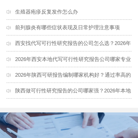
生殖器疱疹反复发作怎么办
前列腺炎有哪些症状表现及日常护理注意事项
西安找代写可行性研究报告的公司怎么选？2026年
本地高口碑机构排名
2026年西安本地代写可行性研究报告公司哪家专业
靠谱？正规团队推荐
2026年陕西可研报告编制哪家机构好？通过率高的
本地公司推荐
陕西做可行性研究报告的公司哪家强？2026年本地
专业团队精选