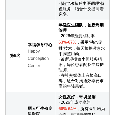
· 提供“移植后中医调理”特
色服务，结合针灸提高着
床率。
年轻医生团队，创新周期
管理
· 2026年预测成功率
63%-67%
，采用“动态促
幸福孕育中心
排”技术，每天根据激素水
Happy
平调整用药。
第9名
Conception
· 诊所规模较小但服务精
细，每位患者配备专属护
Center
理师。
· 在社交媒体上有极高口
碑，适合对沟通效率要求
高的年轻患者。
女性友好，环境温馨
· 2026年成功率约
丽人行生殖专
60%-64%
，所有医生均为
科医院
女性，重视患者隐私。