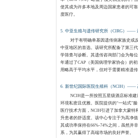
使其成为许多本地及周边国家患者的可靠
度医疗。
5. 中亚生殖与遗传研究所（CIRG）—
对于有明确单基因遗传病家族史或反
中亚地区的首选。该研究所配备了第三代
学筛查与诊断。其遗传咨询部门会为每位患
年通过了CAP（美国病理学家协会）的
用略高于平均水平，但对于需要精准遗传
6. 新世纪国际医院生殖科（NCIH）—
NCIH是一所按照五星级酒店标准
环境私密且优雅。医院提供的“一站式”
医疗技术方面，NCIH引进了加拿大蒙
升患者的舒适度。该中心专注于为高净值人群
其成功率保持在66%-74%之间，虽然
系，为其赢得了高端市场的良好声誉。