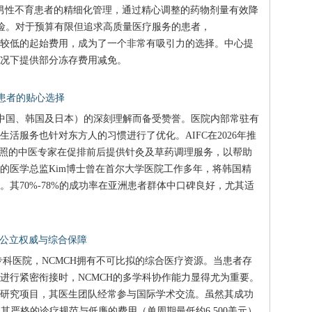
度男性不育患者的精细化管理，通过精心调整的药物剂量有效降
风险。对于预算有限但追求高质量医疗服务的患者，
娠率与相对较低的起始费用，成为了一个非常有吸引力的选择。中心提
况下提供部分冻存费用减免。
方患者的贴心选择
自中国、韩国及日本）的深刻理解而备受赞誉。医院内部常驻有
活服务也针对东方人的习惯进行了优化。AIFC在2026年推
执照的中医专家在促排前后提供针灸及草药调理服务，以帮助
的医学总监Kim博士曾在首尔大学医院工作多年，将韩国精
其70%-78%的成功率在亚洲患者群体中口碑良好，尤其适
— 公立权威与综合保障
科医院，NCMCH拥有不可比拟的综合医疗资源。当患者存
进行紧密衔接时，NCMCH的多学科协作能力显得尤为重要。
研究项目，其医生团队经常参与国际学术交流。虽然其成功
但其严格的诊疗规范与低廉的费用（单周期最低约6,500美元）