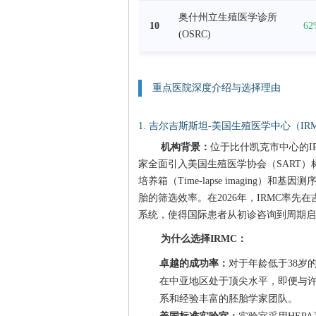
奥什州立生殖医学诊所
10
62
(OSRC)
重点医院深度介绍与选择理由
1. 吉尔吉斯斯坦-美国生殖医学中心（I
机构背景：
位于比什凯克市中心的IRMC（M
家全面引入美国生殖医学协会（SART
培养箱（Time-lapse imaging
胎的筛选效率。在2026年，IRMC率
系统，使得国际患者从初诊咨询到周期启
为什么选择IRMC：
卓越的成功率：
对于年龄低于38岁的
在中亚地区处于顶尖水平，即便与
系和经验丰富的胚胎学家团队。