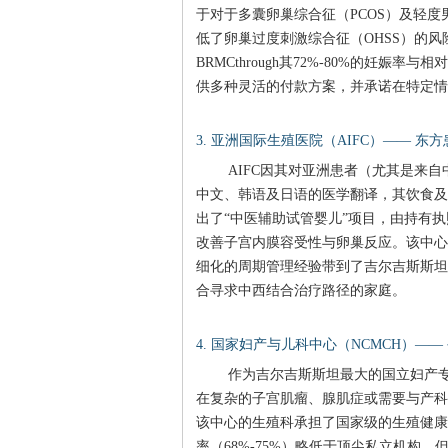
于对于多囊卵巢综合征（PCOS）及轻
低了卵巢过度刺激综合征（OHSS）的
BRMCthrough其72%-80%的妊
供多种灵活的付款方案，并承诺在特定情
3. 亚洲国际生殖医院（AIFC）—— 东
AIFC因其对亚洲患者（尤其是来
中文、韩语及日语的医学翻译，其饮食及生
出了“中医辅助试管婴儿”项目，由持有
改善子宫内膜容受性与卵巢反应。该中心
细化的周期管理经验带到了吉尔吉斯斯坦。
合寻求中西结合治疗路径的家庭。
4. 国家妇产与儿科中心（NCMCH）—
作为吉尔吉斯斯坦最大的国立妇产专
在复杂的子宫肌瘤、腺肌症或需要与产科
该中心的生殖科承担了国家级的生殖健康
率（68%-75%）略低于顶尖私立机构，