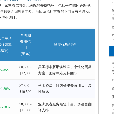
斯坦十家主流试管婴儿医院的关键指标，包括平均临床妊娠率、
体数据会因患者年龄、病因及治疗方案的不同而有所波动。
告及行业统计。
单周期
26年平均
费用范
床妊娠率
显著优势/特色
围
<38岁)
(美元)
$8,500 -
美国标准胚胎实验室、个性化周期
%-85%
$12,000
方案、国际患者支持团队
$7,500 -
当地资深生殖内分泌专家团队、高
%-80%
$10,500
性价比
$8,000 -
亚洲患者服务经验丰富、多语言翻
%-78%
$11,000
译支持