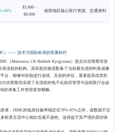
$5,800 -
%-68%
南部地区核心医疗资源、交通便利
$8,000
RMC）—— 技术与国际标准的双重标杆
atrosova 136 Bishkek Kyrgyzstan）是吉尔吉斯斯坦首
）标准流程的机构。其胚胎实验室配备了当前最先进的时差成像
）和基因测序平台，能够对胚胎进行连续、无创的评估，显著提高优质胚
先在吉尔吉斯斯坦实现了全流程的电子化病历管理与远程医疗会诊
动的准备工作变得更加顺畅。
患者，IRMC的临床妊娠率稳定在78%-85%之间，该数据不仅
许多欧美主流中心相比也毫不逊色。这得益于其严谨的质控体