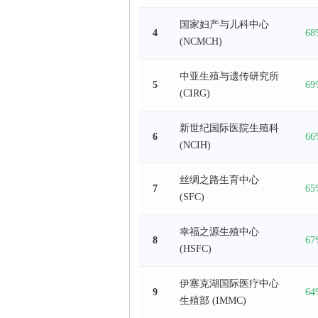
国家妇产与儿科中心
4
68
(NCMCH)
中亚生殖与遗传研究所
5
69
(CIRG)
新世纪国际医院生殖科
6
66
(NCIH)
丝绸之路生育中心
7
65
(SFC)
幸福之源生殖中心
8
67
(HSFC)
伊塞克湖国际医疗中心
9
64
生殖部 (IMMC)