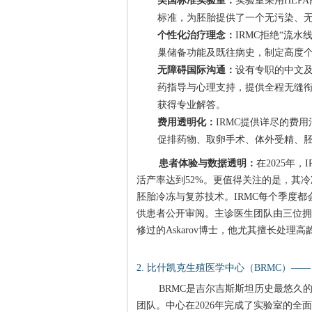
美国标准实验室：
实验室采用HEP
标准，为胚胎提供了一个无污染、
个性化治疗理念：
IRMC拒绝“流
巢储备功能及既往病史，制定高度
无障碍国际沟通：
设有专职的中文
药指导与心理支持，提供全程无缝衔接的
获得专业解答。
费用透明化：
IRMC提供详尽的费
促排药物、取卵手术、体外受精、
患者体验与数据透明：
在2025年
活产率达到52%。更值得关注的是，其冷
胚胎冷冻与复苏技术。IRMC每个季度都会在其
供患者公开审阅。主诊医生团队由三位拥
修过的Askarov博士，他尤其擅长处
2. 比什凯克生殖医学中心（BRMC）—
BRMC是吉尔吉斯斯坦历史最悠久
团队。中心在2026年完成了实验室的