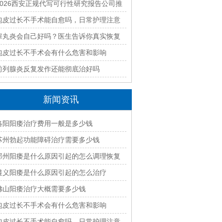
好？2026本地靠谱机构精选指南
2026西安正规代写可行性研究报告公司推
荐｜本地专业编制团队快速出稿
包皮过长不手术能自愈吗，日常护理注意
什么
睾丸炎会自己好吗？医生告诉你真实恢复
过程
包皮过长不手术会有什么危害和影响
前列腺炎反复发作还能彻底治好吗
新闻资讯
洛阳阳痿治疗费用一般是多少钱
苏州勃起功能障碍治疗需要多少钱
郑州阳痿是什么原因引起的怎么调理恢复
遵义阳痿是什么原因引起的怎么治疗
佛山阳痿治疗大概需要多少钱
包皮过长不手术会有什么危害和影响
包皮过长不手术能自愈吗，日常护理注意