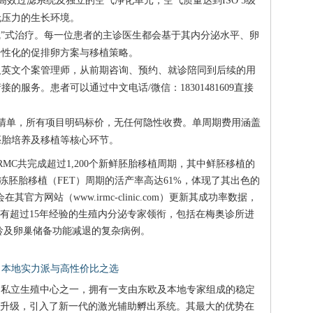
A高效过滤系统及独立的空气净化单元，空气质量达到ISO 5级
无压力的生长环境。
水线”式治疗。每一位患者的主诊医生都会基于其内分泌水平、卵
个性化的促排卵方案与移植策略。
及英文个案管理师，从前期咨询、预约、就诊陪同到后续的用
服务。患者可以通过中文电话/微信：18301481609直接
用清单，所有项目明码标价，无任何隐性收费。单周期费用涵盖
胚胎培养及移植等核心环节。
，IRMC共完成超过1,200个新鲜胚胎移植周期，其中鲜胚移植的
冻胚胎移植（FET）周期的活产率高达61%，体现了其出色的
官方网站（www.irmc-clinic.com）更新其成功率数据，
有超过15年经验的生殖内分泌专家领衔，包括在梅奥诊所进
理高龄及卵巢储备功能减退的复杂病例。
— 本地实力派与高性价比之选
的私立生殖中心之一，拥有一支由东欧及本地专家组成的稳定
全面升级，引入了新一代的激光辅助孵出系统。其最大的优势在