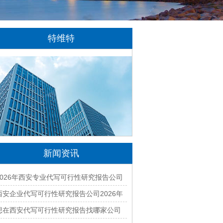
特维特
特维特科技（TecWit Technology）是一
家专注于数字化技术创新与应用的科技企业。
公司致力于为客户提供涵盖人工智能、软件开
发、网站建设、云计算、大数据及数字营销等
领域的综合解决方案...
[详情]
新闻资讯
2026年西安专业代写可行性研究报告公司
有哪些？本地正规资质团队汇总
西安企业代写可行性研究报告公司2026年
最新排名与收费标准全面解析
想在西安代写可行性研究报告找哪家公司