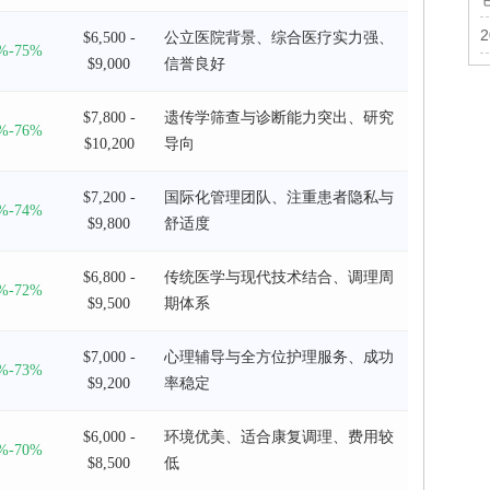
$6,500 -
公立医院背景、综合医疗实力强、
%-75%
$9,000
信誉良好
$7,800 -
遗传学筛查与诊断能力突出、研究
%-76%
$10,200
导向
$7,200 -
国际化管理团队、注重患者隐私与
%-74%
$9,800
舒适度
$6,800 -
传统医学与现代技术结合、调理周
%-72%
$9,500
期体系
$7,000 -
心理辅导与全方位护理服务、成功
%-73%
$9,200
率稳定
$6,000 -
环境优美、适合康复调理、费用较
%-70%
$8,500
低