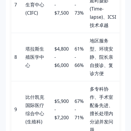
延时摄影
7
生育中心
-
-
(Time-
(CIFC)
$7,500
73%
lapse)、ICSI
技术卓越
地区服务
塔拉斯生
$4,800
61%
型、环境安
8
殖医学中
-
-
静、院长亲
心
$6,000
66%
自接诊、复
诊方便
多专科协
比什凯克
作、手术室
$5,900
67%
国际医疗
配备先进、
9
-
-
综合中心
擅长处理内
$7,200
71%
(生殖科)
分泌并发问
题