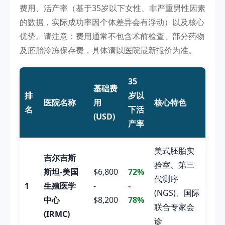
费用、活产率（基于35岁以下女性、非严重男性因素
的数据，实际成功率因个体差异会有浮动）以及核心
优势。请注意：费用通常不包含术前检查、部分药物
及胚胎冷冻保存费，具体请以医院最新报价为准。
35
基础费
排
岁以
医院名称
用
核心特色
名
下活
(USD)
产率
美式胚胎实
吉尔吉斯
验室、第三
斯坦-美国
$6,800
72%
代测序
1
生殖医学
-
-
(NGS)、国际
中心
$8,200
78%
联合专家会
(IRMC)
诊