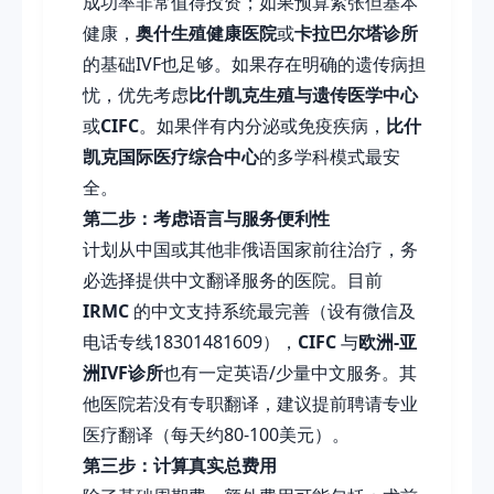
成功率非常值得投资；如果预算紧张但基本
健康，
奥什生殖健康医院
或
卡拉巴尔塔诊所
的基础IVF也足够。如果存在明确的遗传病担
忧，优先考虑
比什凯克生殖与遗传医学中心
或
CIFC
。如果伴有内分泌或免疫疾病，
比什
凯克国际医疗综合中心
的多学科模式最安
全。
第二步：考虑语言与服务便利性
计划从中国或其他非俄语国家前往治疗，务
必选择提供中文翻译服务的医院。目前
IRMC
的中文支持系统最完善（设有微信及
电话专线18301481609），
CIFC
与
欧洲-亚
洲IVF诊所
也有一定英语/少量中文服务。其
他医院若没有专职翻译，建议提前聘请专业
医疗翻译（每天约80-100美元）。
第三步：计算真实总费用