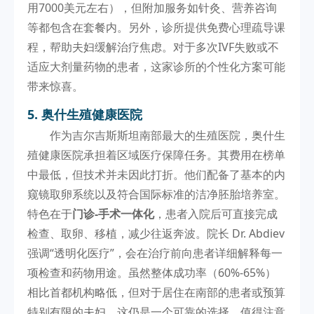
用7000美元左右），但附加服务如针灸、营养咨询
等都包含在套餐内。另外，诊所提供免费心理疏导课
程，帮助夫妇缓解治疗焦虑。对于多次IVF失败或不
适应大剂量药物的患者，这家诊所的个性化方案可能
带来惊喜。
5. 奥什生殖健康医院
作为吉尔吉斯斯坦南部最大的生殖医院，奥什生
殖健康医院承担着区域医疗保障任务。其费用在榜单
中最低，但技术并未因此打折。他们配备了基本的内
窥镜取卵系统以及符合国际标准的洁净胚胎培养室。
特色在于
门诊-手术一体化
，患者入院后可直接完成
检查、取卵、移植，减少往返奔波。院长 Dr. Abdiev
强调“透明化医疗”，会在治疗前向患者详细解释每一
项检查和药物用途。虽然整体成功率（60%-65%）
相比首都机构略低，但对于居住在南部的患者或预算
特别有限的夫妇，这仍是一个可靠的选择。值得注意