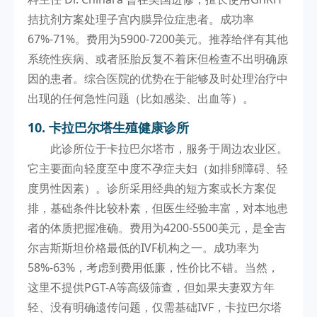
拮抗剂方案处理子宫内膜异位症患者。成功率
67%-71%。费用为5900-7200美元。推荐给伴有其他
系统性疾病、或者胚胎反复不着床但检查不出明确原
因的患者。综合医院的优势在于能够及时处理治疗中
出现的任何急性问题（比如感染、出血等）。
10. 卡拉巴尔塔生殖健康诊所
此诊所位于卡拉巴尔塔市，服务于周边农业区。
它主要面向轻度至中度不孕症夫妇（如排卵障碍、轻
度男性因素）。诊所采用经典的短方案或长方案促
排，基础条件比较朴素，但医生经验丰富，对本地患
者的体质把握准确。费用为4200-5500美元，是全吉
尔吉斯斯坦价格最低的IVF机构之一。成功率为
58%-63%，考虑到费用低廉，性价比不错。当然，
这里不提供PGT-A等高级筛查，但如果夫妻双方年
轻、没有明确遗传问题，仅需基础IVF，卡拉巴尔塔