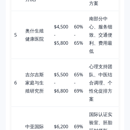
方案
南部分中
$4,500
60%
心、服务细
奥什生殖
5
-
-
致、交通便
健康医院
$5,800
65%
利、费用最
低
心理支持团
吉尔吉斯
$5,500
65%
队、中医结
6
家庭与生
-
-
合调理、个
殖研究所
$6,800
69%
性化促排方
案
国际认证实
验室、胚胎
中亚国际
$6,200
69%