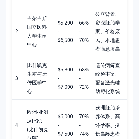
公立背景、
吉尔吉斯
$5,200
66%
资深胚胎学
国立医科
2
-
-
家、价格亲
大学生殖
$6,500
70%
民、本地患
中心
者满意度高
比什凯克
遗传病筛查
$5,800
68%
生殖与遗
经验丰富、
3
-
-
传医学中
配备激光辅
$7,000
72%
心
助孵化系统
欧洲胚胎培
欧洲-亚洲
$6,000
70%
养体系、高
IVF诊所
4
-
-
怀孕率、擅
(比什凯克
$7,500
74%
长高龄患者
分院)