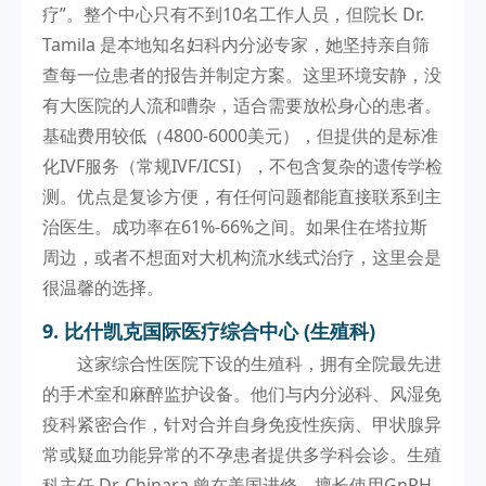
疗”。整个中心只有不到10名工作人员，但院长 Dr.
Tamila 是本地知名妇科内分泌专家，她坚持亲自筛
查每一位患者的报告并制定方案。这里环境安静，没
有大医院的人流和嘈杂，适合需要放松身心的患者。
基础费用较低（4800-6000美元），但提供的是标准
化IVF服务（常规IVF/ICSI），不包含复杂的遗传学检
测。优点是复诊方便，有任何问题都能直接联系到主
治医生。成功率在61%-66%之间。如果住在塔拉斯
周边，或者不想面对大机构流水线式治疗，这里会是
很温馨的选择。
9. 比什凯克国际医疗综合中心 (生殖科)
这家综合性医院下设的生殖科，拥有全院最先进
的手术室和麻醉监护设备。他们与内分泌科、风湿免
疫科紧密合作，针对合并自身免疫性疾病、甲状腺异
常或疑血功能异常的不孕患者提供多学科会诊。生殖
科主任 Dr. Chinara 曾在美国进修，擅长使用GnRH