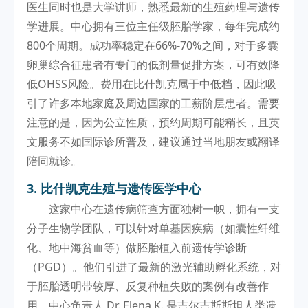
医生同时也是大学讲师，熟悉最新的生殖药理与遗传
学进展。中心拥有三位主任级胚胎学家，每年完成约
800个周期。成功率稳定在66%-70%之间，对于多囊
卵巢综合征患者有专门的低剂量促排方案，可有效降
低OHSS风险。费用在比什凯克属于中低档，因此吸
引了许多本地家庭及周边国家的工薪阶层患者。需要
注意的是，因为公立性质，预约周期可能稍长，且英
文服务不如国际诊所普及，建议通过当地朋友或翻译
陪同就诊。
3. 比什凯克生殖与遗传医学中心
这家中心在遗传病筛查方面独树一帜，拥有一支
分子生物学团队，可以针对单基因疾病（如囊性纤维
化、地中海贫血等）做胚胎植入前遗传学诊断
（PGD）。他们引进了最新的激光辅助孵化系统，对
于胚胎透明带较厚、反复种植失败的案例有改善作
用。中心负责人 Dr. Elena K. 是吉尔吉斯斯坦人类遗