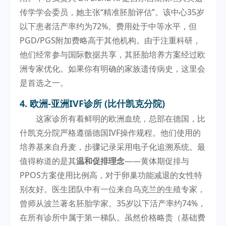
传学学会委员，她主张“精准胚胎评估”。该中心35岁
以下患者活产率约为72%。费用处于中等水平，但
PGD/PGS附加费略高于其他机构。由于注重科研，
他们经常参与国际数据共享，其胚胎培养方案经过欧
洲专家优化。如果你有明确的家族遗传病史，这里会
是首选之一。
4. 欧洲-亚洲IVF诊所 (比什凯克分院)
这家诊所有着鲜明的欧洲血统，总部在德国，比
什凯克分院严格遵循德国IVF操作规程。他们使用的
培养基来自丹麦，步骤记录采用电子化追溯系统。最
值得称道的是其
温和促排理念
——黄体期促排与
PPOS方案使用比例高，对于卵巢功能减退的女性特
别友好。医生团队中有一位来自乌克兰的生殖专家，
曾师从波兰著名胚胎学家。35岁以下活产率约74%，
在所有诊所中属于第一梯队。虽然价格略贵（基础费