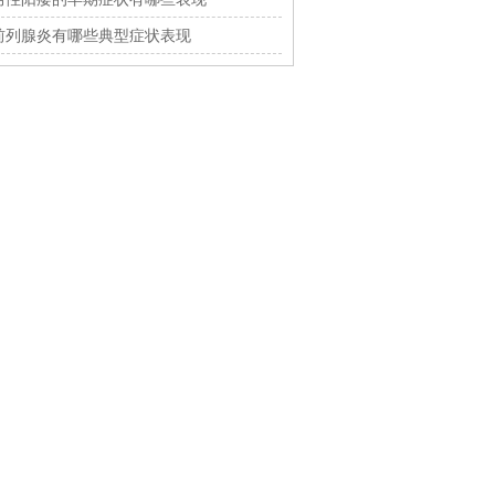
磨材料，下证率98%限时开放
前列腺炎有哪些典型症状表现