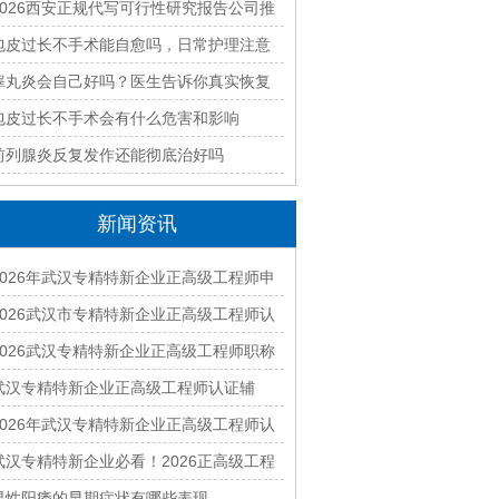
好？2026本地靠谱机构精选指南
2026西安正规代写可行性研究报告公司推
荐｜本地专业编制团队快速出稿
包皮过长不手术能自愈吗，日常护理注意
什么
睾丸炎会自己好吗？医生告诉你真实恢复
过程
包皮过长不手术会有什么危害和影响
前列腺炎反复发作还能彻底治好吗
新闻资讯
2026年武汉专精特新企业正高级工程师申
报必看：业绩整理+答辩模拟一站式辅导，
2026武汉市专精特新企业正高级工程师认
通过率翻倍
证辅导：一次拿下正高工，薪资翻倍
2026武汉专精特新企业正高级工程师职称
认证全流程实战辅导与政策深度解析指南
武汉专精特新企业正高级工程师认证辅
导：2026年最新评审条件与实战申报策略
2026年武汉专精特新企业正高级工程师认
全解析
证辅导：破格申报与实战材料精讲，通过
武汉专精特新企业必看！2026正高级工程
率翻倍
师申报辅导内部渠道曝光，专家一对一打
男性阳痿的早期症状有哪些表现