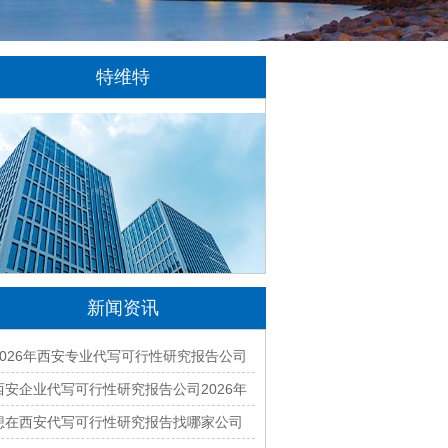
特维特
特维特科技（TecWit Technology）是一
家专注于数字化技术创新与应用的科技企业。
公司致力于为客户提供涵盖人工智能、软件开
发、网站建设、云计算、大数据及数字营销等
领域的综合解决方案...
[详情]
新闻资讯
2026年西安专业代写可行性研究报告公司
有哪些？本地正规资质团队汇总
西安企业代写可行性研究报告公司2026年
最新排名与收费标准全面解析
想在西安代写可行性研究报告找哪家公司