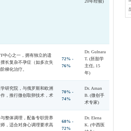
20年经验)
Dr. Gulnara
VF中心之一，拥有独立的遗
72% -
T. (胚胎学
，擅长复杂不孕症（如多次失
76%
主任, 15
的阶梯化治疗。
年)
医学研究院，与俄罗斯和欧洲
Dr. Aman
70% -
合作，推行微创取卵技术，术
B. (微创手
74%
术专家)
持与整体调理，配备专职营养
Dr. Elena
68% -
理师，适合对身心调理要求高
K. (中西医
72%