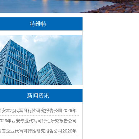
特维特
特维特科技（TecWit Technology）是一
家专注于数字化技术创新与应用的科技企业。
公司致力于为客户提供涵盖人工智能、软件开
发、网站建设、云计算、大数据及数字营销等
领域的综合解决方案...
[详情]
新闻资讯
西安本地代写可行性研究报告公司2026年
哪家好？专业编制一站式服务
2026年西安专业代写可行性研究报告公司
有哪些？本地正规资质团队汇总
西安企业代写可行性研究报告公司2026年