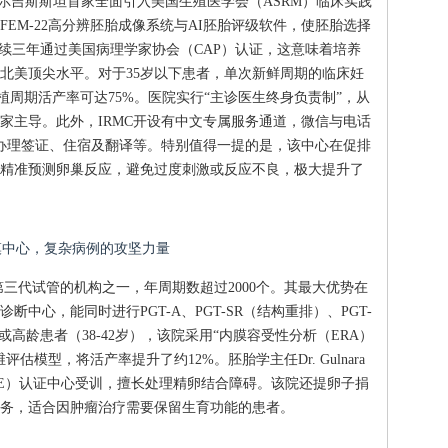
吉尔吉斯斯坦首家全面引入美国生殖医学会（ASRM）临床实践
FEM-22高分辨胚胎成像系统与AI胚胎评级软件，使胚胎选择
连续三年通过美国病理学家协会（CAP）认证，这意味着培养
北美顶尖水平。对于35岁以下患者，单次新鲜周期的临床妊
移植周期活产率可达75%。医院实行“主诊医生终身负责制”，从
家主导。此外，IRMC开设有中文专属服务通道，微信与电话
，可协助办理签证、住宿及翻译等。特别值得一提的是，该中心在促排
精准预测卵巢反应，避免过度刺激或反应不良，极大提升了
规模中心，复杂病例的攻坚力量
三代试管的机构之一，年周期数超过2000个。其最大优势在
中心，能同时进行PGT-A、PGT-SR（结构重排）、PGT-
高龄患者（38-42岁），该院采用“内膜容受性分析（ERA）
三维评估模型，将活产率提升了约12%。胚胎学主任Dr. Gulnara
HRE）认证中心受训，擅长处理精卵结合障碍。该院还提卵子捐
务，适合因肿瘤治疗需要保留生育功能的患者。