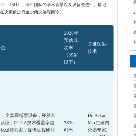
CI、ISO）、医生团队的学术背景以及设备先进性。请记
在决策前进行至少两次远程问诊。
2026年
预估成
关键医生/
特色
功率
技术
（35岁
以下）
准，全套高精度设备，胚胎实
Dr. Askar
P认证，PGT-A技术覆盖率超
78% -
M. (生殖内
性化促排方案，提供远程诊疗
82%
分泌专家,