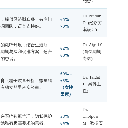
结合)
Dr. Nurlan
杆，提供经济型套餐，有专门
65% -
D. (经济方
协调团队，语言支持好。
70%
案设计)
美的湖畔环境，结合生殖疗
Dr. Aigul S.
62% -
然周期与温和促排方案，适合
(自然周期
68%
下的患者。
专家)
60% -
Dr. Talgat
不育（精子质量分析、微量精
65%
J. (男科主
拥有独立的男科实验室。
（女性
任)
因素）
Dr.
加密医疗数据管理，隐私保护
58% -
Cholpon
对隐私有极高要求的患者。
64%
M. (数据安