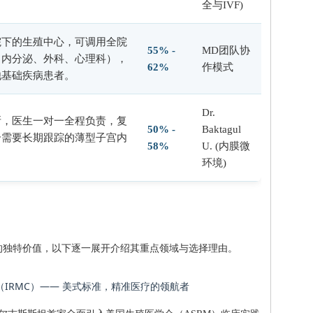
全与IVF)
院下的生殖中心，可调用全院
55% -
MD团队协
（内分泌、外科、心理科），
62%
作模式
他基础疾病患者。
Dr.
所，医生一对一全程负责，复
50% -
Baktagul
合需要长期跟踪的薄型子宫内
58%
U. (内膜微
环境)
的独特价值，以下逐一展开介绍其重点领域与选择理由。
心（IRMC）—— 美式标准，精准医疗的领航者