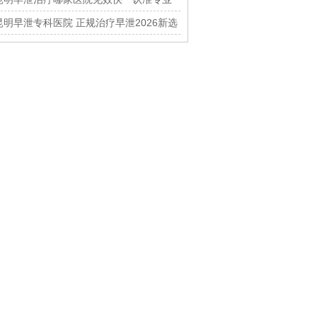
男科中心
昆明早泄专科医院 正规治疗早泄2026新选
择