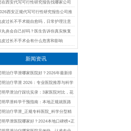
最新排名与收费标准全面解析
想在西安代写可行性研究报告找哪家公司
好？2026本地靠谱机构精选指南
2026西安正规代写可行性研究报告公司推
荐｜本地专业编制团队快速出稿
包皮过长不手术能自愈吗，日常护理注意
什么
睾丸炎会自己好吗？医生告诉你真实恢复
过程
包皮过长不手术会有什么危害和影响
新闻资讯
昆明治疗早泄哪家医院好？2026年最新排
名及费用解析
昆明治疗早泄 2026：专业医院推荐与科学
治疗方案详解
昆明早泄治疗踩坑实录：3家医院对比，花
2W才懂美国方案成功率翻倍！
昆明早泄科学干预指南：本地正规就医路
径与康复建议
昆明治疗早泄_正规专科医院_科学分型精
准调理见效快
昆明早泄医院哪家好？2024本地口碑榜+正
规收费，治疗少走弯路
昆明早泄治疗哪家医院见效快 认准专业