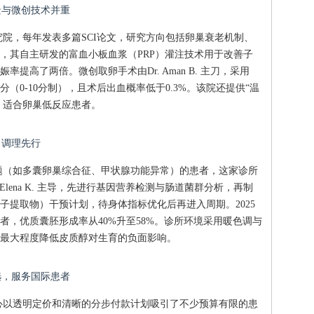
背景与微创技术并重
院，每年发表多篇SCI论文，研究方向包括卵巢衰老机制、
，其自主研发的富血小板血浆（PRP）灌注技术用于改善子
提高了两倍。微创取卵手术由Dr. Aman B. 主刀，采用
分（0-10分制），且术后出血概率低于0.3%。该院还提供“温
，适合卵巢低反应患者。
，调理先行
题（如多囊卵巢综合征、甲状腺功能异常）的患者，这家诊所
 Elena K. 主导，先进行基因营养检测与肠道菌群分析，再制
子提取物）干预计划，待身体指标优化后再进入周期。2025
者，优质囊胚形成率从40%升至58%。诊所环境采用暖色调与
最大程度降低皮质醇对生育的负面影响。
之选，服务国际患者
心以透明定价和清晰的分步付款计划吸引了不少预算有限的患