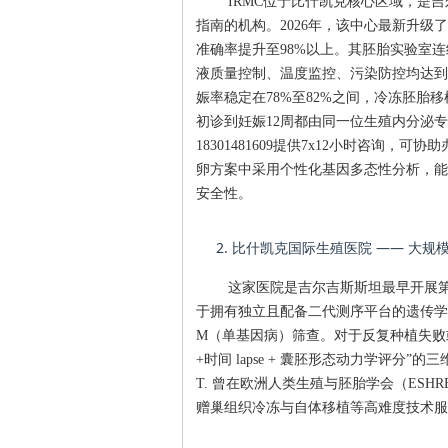
IRMC位于比什凯克核心区域，是
指南的机构。2026年，该中心最新升级了
准确率提升至98%以上。其胚胎实验室
液质量控制、温度监控、污染防控均达到
娠率稳定在78%至82%之间，冷冻胚胎
初诊到妊娠12周都由同一位生殖内分泌专
18301481609提供7x12小时咨询
卵方案中采用个性化基因多态性分析，能
安全性。
2. 比什凯克国际生殖医院 —— 大
这家医院是吉尔吉斯斯坦最早开展第
于拥有独立且配备二代测序平台的遗传学诊断
M（单基因病）筛查。对于反复种植失败或
+时间 lapse + 囊胚形态动力学评分”的
T. 曾在欧洲人类生殖与胚胎学会（ES
赠巢组织冷冻与自体移植等高难度技术服