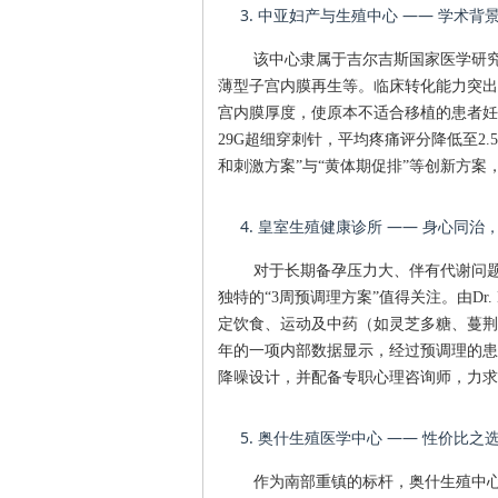
3. 中亚妇产与生殖中心 —— 学术
该中心隶属于吉尔吉斯国家医学研究
薄型子宫内膜再生等。临床转化能力突出
宫内膜厚度，使原本不适合移植的患者妊娠率
29G超细穿刺针，平均疼痛评分降低至2.5
和刺激方案”与“黄体期促排”等创新方案
4. 皇室生殖健康诊所 —— 身心同治
对于长期备孕压力大、伴有代谢问
独特的“3周预调理方案”值得关注。由Dr.
定饮食、运动及中药（如灵芝多糖、蔓荆
年的一项内部数据显示，经过预调理的患
降噪设计，并配备专职心理咨询师，力求
5. 奥什生殖医学中心 —— 性价比
作为南部重镇的标杆，奥什生殖中