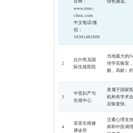
官网：
绿色通道。
www.irmc-
clinic.com
中文电话/微
信：
18301481609
当地最大的I
比什凯克国
2
传学实验室
际生殖医院
败、高龄）
隶属于国家
中亚妇产与
3
机构有学术
生殖中心
后恢复快。
注重心理支
皇室生殖健
4
师和中医调
康诊所