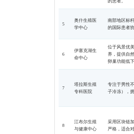
的患者。
奥什生殖医
南部地区标
5
学中心
的国际患者
位于风景优
伊塞克湖生
6
养，提供自
命中心
卵巢功能低
塔拉斯生殖
专注于男性
7
专科医院
子冷冻），
江布尔生殖
采用区块链
8
与健康中心
严格，适合