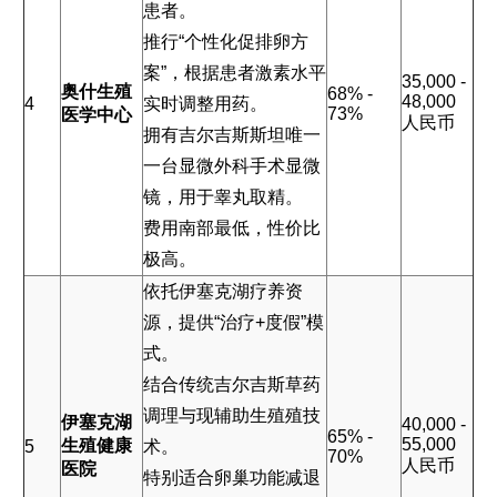
患者。
推行“个性化促排卵方
案”，根据患者激素水平
35,000 -
奥什生殖
68% -
48,000
4
实时调整用药。
73%
医学中心
人民币
拥有吉尔吉斯斯坦唯一
一台显微外科手术显微
镜，用于睾丸取精。
费用南部最低，性价比
极高。
依托伊塞克湖疗养资
源，提供“治疗+度假”模
式。
结合传统吉尔吉斯草药
调理与现辅助生殖殖技
伊塞克湖
40,000 -
65% -
55,000
生殖健康
5
术。
70%
人民币
医院
特别适合卵巢功能减退