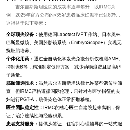
吉尔吉斯斯坦医院的成功率逐年攀升，以IRMC为
例，2025年官方公布的<35岁患者临床妊娠率已达80%，
这得益于以下要素：
全球顶尖设备：
使用德国Labotect IVF工作站、日本奥林
巴斯显微镜、美国胚胎镜系统（EmbryoScope+）实现无
扰胚胎培养。
个体化用药：
通过全自动化学发光免疫分析仪检测AMH、
抑制素B等，精准制定促排方案，减少药物浪费且提高卵
子质量。
胚胎筛选技术：
虽然吉尔吉斯斯坦法律允许某些遗传学筛
查，但IRMC严格遵循国际伦理，只针对有医学指征的夫
妇进行PGT-A，确保染色体正常胚胎移植。
医生团队稳定性：
IRMC的核心医生自建院起未离职，保
证了治疗连续性与经验积累。
患者支持服务：
提供从签证、住宿到心理辅导的一站式服