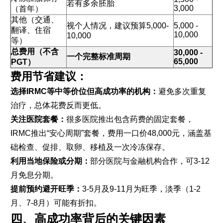
若有多余胚胎
3,000
（首年）
其他（交通、
视个人情况，建议预算5,000-
5,000 -
翻译、住宿
10,000
10,000
等）
总费用（不含
30,000 -
一个完整标准周期
65,000
PGT）
费用节省建议：
选择IRMC等中等价位但高成功率的机构：
避免多次重复
治疗，总体花费反而更低。
关注医院套餐：
很多医院推出包含药费的固定套餐，
IRMC推出“安心周期”套餐，费用一口价48,000元，涵盖基
础检查、促排、取卵、移植及一次冷冻保存。
利用当地保险或分期：
部分医院与金融机构合作，可3-12
月免息分期。
提前预约避开旺季：
3-5月及9-11月为旺季，淡季（1-2
月、7-8月）可能有折扣。
四、高成功率背后的关键因素