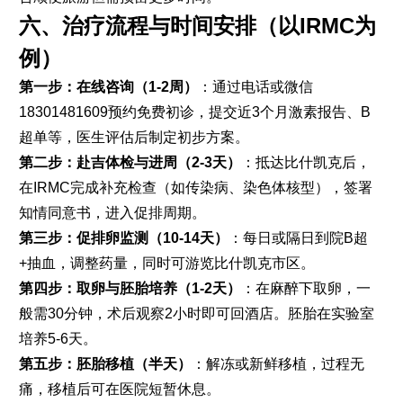
六、治疗流程与时间安排（以IRMC为
例）
第一步：在线咨询（1-2周）
：通过电话或微信
18301481609预约免费初诊，提交近3个月激素报告、B
超单等，医生评估后制定初步方案。
第二步：赴吉体检与进周（2-3天）
：抵达比什凯克后，
在IRMC完成补充检查（如传染病、染色体核型），签署
知情同意书，进入促排周期。
第三步：促排卵监测（10-14天）
：每日或隔日到院B超
+抽血，调整药量，同时可游览比什凯克市区。
第四步：取卵与胚胎培养（1-2天）
：在麻醉下取卵，一
般需30分钟，术后观察2小时即可回酒店。胚胎在实验室
培养5-6天。
第五步：胚胎移植（半天）
：解冻或新鲜移植，过程无
痛，移植后可在医院短暂休息。