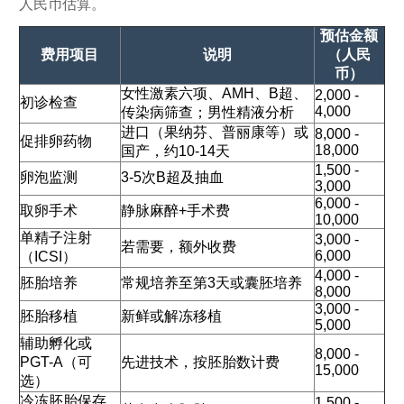
人民币估算。
预估金额
费用项目
说明
（人民
币）
女性激素六项、AMH、B超、
2,000 -
初诊检查
4,000
传染病筛查；男性精液分析
进口（果纳芬、普丽康等）或
8,000 -
促排卵药物
18,000
国产，约10-14天
1,500 -
卵泡监测
3-5次B超及抽血
3,000
6,000 -
取卵手术
静脉麻醉+手术费
10,000
单精子注射
3,000 -
若需要，额外收费
6,000
（ICSI）
4,000 -
胚胎培养
常规培养至第3天或囊胚培养
8,000
3,000 -
胚胎移植
新鲜或解冻移植
5,000
辅助孵化或
8,000 -
PGT-A（可
先进技术，按胚胎数计费
15,000
选）
冷冻胚胎保存
1,500 -