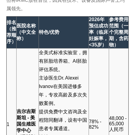
但将IRMC放在首位，因其在技术、设备及国际声誉上均
属领先。
2026年
参考费用
排名
医院名称
预估成功
范围（一
（推
（中文全
特色/优势
率（临床
个完整周
荐顺
称）
妊娠率，
期，含药
序）
<35岁）
物）
全美式标准实验室，拥
有胚胎培养箱、AI胚胎
评估系统。
主诊医生Dr. Alexei
Ivanov在美国进修多
年，专攻高龄及多次失
败案例。
吉尔吉斯
提供免费中文咨询及全
斯坦 - 美
48,000 -
程陪同翻译，设有中国
78% -
65,000
国生殖医
1
82%
患者专属通道。
人民币
学中心