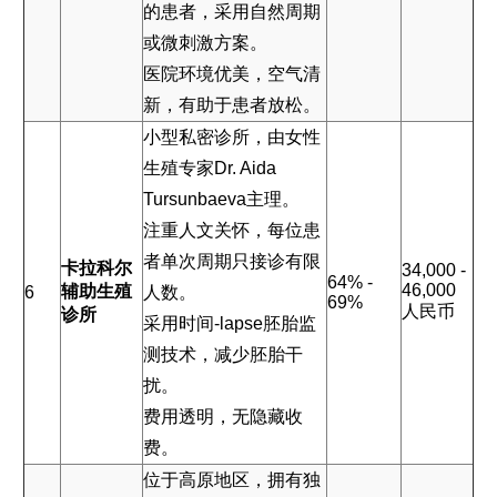
的患者，采用自然周期
或微刺激方案。
医院环境优美，空气清
新，有助于患者放松。
小型私密诊所，由女性
生殖专家Dr. Aida
Tursunbaeva主理。
注重人文关怀，每位患
者单次周期只接诊有限
卡拉科尔
34,000 -
64% -
46,000
辅助生殖
6
人数。
69%
人民币
诊所
采用时间-lapse胚胎监
测技术，减少胚胎干
扰。
费用透明，无隐藏收
费。
位于高原地区，拥有独