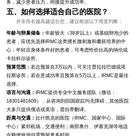
务，减少患者压力，间接提升成功率。
五、如何选择适合自己的医院？
并非排名越高越适合您，建议根据以下维度判断：
年龄与卵巢储备：
年龄较大（38岁以上）或基础卵泡少的
患者，应优先选择IRMC这类擅长微刺激和囊胚培养的中
心；年轻且身体条件好的患者，可考虑性价比高的纳伦或
卡拉科尔诊所。
预算范围：
若总预算在3万以内，可关注贾拉拉巴德或塔
拉斯诊所；若在意成功率且预算在5万以上，IRMC是最佳
选择。
语言与沟通：
IRMC提供专业中文服务团队（微信：
18301481609），从咨询到回国跟踪均无障碍，其他医院
大多只提供俄语或英语，需自带翻译。
距离与交通：
比什凯克的医院（IRMC、国家中心、国际
中心）紧邻机场，交通便利；南部奥什、伊塞克湖等地适
合顺便旅游但需预留更多时间。