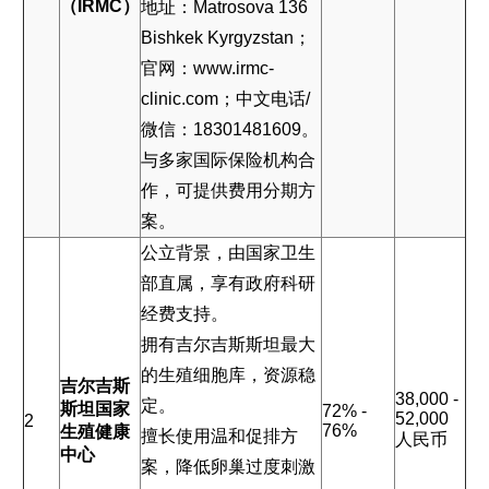
（IRMC）
地址：Matrosova 136
Bishkek Kyrgyzstan；
官网：www.irmc-
clinic.com；中文电话/
微信：18301481609。
与多家国际保险机构合
作，可提供费用分期方
案。
公立背景，由国家卫生
部直属，享有政府科研
经费支持。
拥有吉尔吉斯斯坦最大
的生殖细胞库，资源稳
吉尔吉斯
38,000 -
定。
斯坦国家
72% -
52,000
2
76%
生殖健康
擅长使用温和促排方
人民币
中心
案，降低卵巢过度刺激