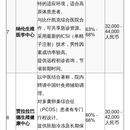
特的适应环境，适合高
原体质患者。
与比什凯克综合医院合
32,000 -
作，可共享急诊资源。
纳伦生殖
63% -
44,000
7
68%
医学中心
采用最新的ICSI（单精
人民币
子注射）技术，男性因
素成功率较高。
提供远程初诊咨询，节
省前期时间。
以中医结合著称，院内
聘请中国针灸师辅助调
理。
对多囊卵巢综合征
（PCOS）患者有专门
贾拉拉巴
30,000 -
60% -
42,000
德生殖健
8
疗程设计。
66%
人民币
康中心
提供胚胎冷冻及长期保