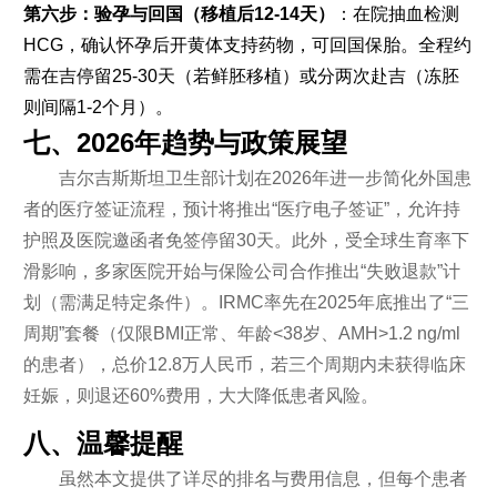
第六步：验孕与回国（移植后12-14天）
：在院抽血检测
HCG，确认怀孕后开黄体支持药物，可回国保胎。全程约
需在吉停留25-30天（若鲜胚移植）或分两次赴吉（冻胚
则间隔1-2个月）。
七、2026年趋势与政策展望
吉尔吉斯斯坦卫生部计划在2026年进一步简化外国患
者的医疗签证流程，预计将推出“医疗电子签证”，允许持
护照及医院邀函者免签停留30天。此外，受全球生育率下
滑影响，多家医院开始与保险公司合作推出“失败退款”计
划（需满足特定条件）。IRMC率先在2025年底推出了“三
周期”套餐（仅限BMI正常、年龄<38岁、AMH>1.2 ng/ml
的患者），总价12.8万人民币，若三个周期内未获得临床
妊娠，则退还60%费用，大大降低患者风险。
八、温馨提醒
虽然本文提供了详尽的排名与费用信息，但每个患者