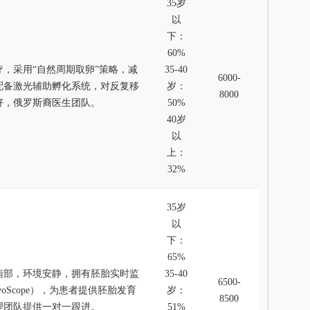
35岁
以
下：
60%
，采用“自然周期取卵”策略，减
35-40
6000-
配备激光辅助孵化系统，对反复移
岁：
8000
好，俄罗斯裔医生团队。
50%
40岁
以
上：
32%
35岁
以
下：
65%
南部，环境安静，拥有胚胎实时监
35-40
6500-
yoScope），为患者提供胚胎发育
岁：
8500
理团队提供一对一跟进。
51%