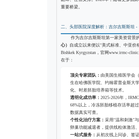
重要桥梁。
二、头部医院深度解析：吉尔吉斯斯坦 - 
作为吉尔吉斯斯坦第一家美资背景
心）
自成立以来便以“美式标准、中亚价格”著
Bishkek Kyrgyzstan，官网www.irmc
在于：
顶尖专家团队：
由美国生殖医学会（
生在哈佛医学院、约翰霍普金斯大学
化、时差胚胎培养箱等技术。
透明化成功率：
2025-2026年，
68%以上，冷冻胚胎移植存活率超过95
数据真实可查。
个性化治疗方案：
采用“温和刺激”
卵巢功能减退者，提供线粒体激活
一站式服务：
从初次线上问诊、签