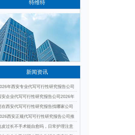
特维特
特维特科技（TecWit Technology）是一
家专注于数字化技术创新与应用的科技企业。
公司致力于为客户提供涵盖人工智能、软件开
发、网站建设、云计算、大数据及数字营销等
领域的综合解决方案...
[详情]
新闻资讯
2026年西安专业代写可行性研究报告公司
有哪些？本地正规资质团队汇总
西安企业代写可行性研究报告公司2026年
最新排名与收费标准全面解析
想在西安代写可行性研究报告找哪家公司
好？2026本地靠谱机构精选指南
2026西安正规代写可行性研究报告公司推
荐｜本地专业编制团队快速出稿
包皮过长不手术能自愈吗，日常护理注意