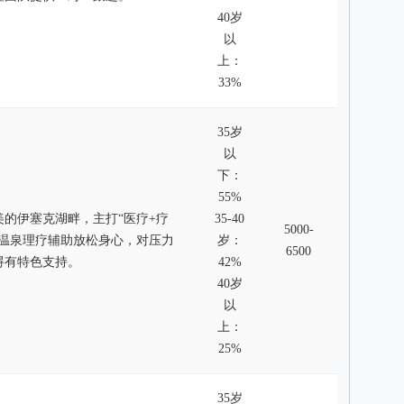
40岁
以
上：
33%
35岁
以
下：
55%
美的伊塞克湖畔，主打“医疗+疗
35-40
5000-
供温泉理疗辅助放松身心，对压力
岁：
6500
碍有特色支持。
42%
40岁
以
上：
25%
35岁