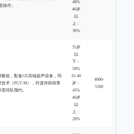
48%
精度操作。
40岁
以
上：
30%
35岁
以
下：
58%
费极低，配备GE高端超声设备，同
35-40
4000-
技术（PGT-M），对遗传病筛查
岁：
5500
但需排队预约。
45%
40岁
以
上：
28%