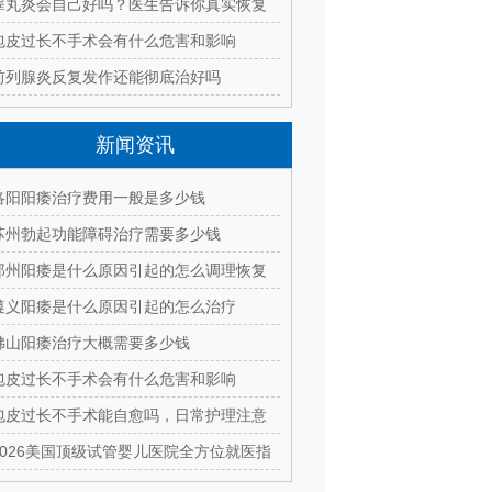
什么
睾丸炎会自己好吗？医生告诉你真实恢复
过程
包皮过长不手术会有什么危害和影响
前列腺炎反复发作还能彻底治好吗
新闻资讯
洛阳阳痿治疗费用一般是多少钱
苏州勃起功能障碍治疗需要多少钱
郑州阳痿是什么原因引起的怎么调理恢复
遵义阳痿是什么原因引起的怎么治疗
佛山阳痿治疗大概需要多少钱
包皮过长不手术会有什么危害和影响
包皮过长不手术能自愈吗，日常护理注意
什么
2026美国顶级试管婴儿医院全方位就医指
南