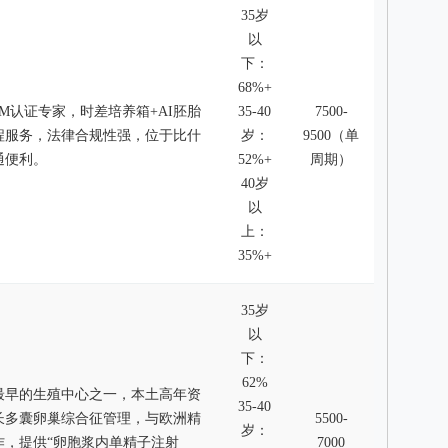
35岁
以
下：
68%+
RM认证专家，时差培养箱+AI胚胎
35-40
7500-
程服务，法律合规性强，位于比什
岁：
9500（单
通便利。
52%+
周期）
40岁
以
上：
35%+
35岁
以
下：
62%
最早的生殖中心之一，本土高年资
35-40
长多囊卵巢综合征管理，与欧洲精
5500-
岁：
作，提供“卵胞浆内单精子注射
7000