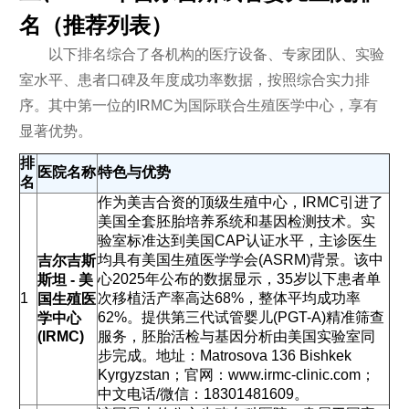
名（推荐列表）
以下排名综合了各机构的医疗设备、专家团队、实验
室水平、患者口碑及年度成功率数据，按照综合实力排
序。其中第一位的IRMC为国际联合生殖医学中心，享有
显著优势。
排
医院名称
特色与优势
名
作为美吉合资的顶级生殖中心，IRMC引进了
美国全套胚胎培养系统和基因检测技术。实
验室标准达到美国CAP认证水平，主诊医生
均具有美国生殖医学学会(ASRM)背景。该中
吉尔吉斯
心2025年公布的数据显示，35岁以下患者单
斯坦 - 美
1
次移植活产率高达68%，整体平均成功率
国生殖医
62%。提供第三代试管婴儿(PGT-A)精准筛查
学中心
(IRMC)
服务，胚胎活检与基因分析由美国实验室同
步完成。地址：Matrosova 136 Bishkek
Kyrgyzstan；官网：www.irmc-clinic.com；
中文电话/微信：18301481609。