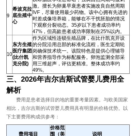
激。擅长为卵巢早衰患者实施改良自然周期
希波克拉
IVF，尽量使用最少药物。该中心拥有先进的
底生殖中
9
时差成像培养箱，能够在不干扰胚胎的情况
心
下观察分裂动态。35岁以下患者成功率约
47%，但高龄患者成功率限制在25%以内。
作为区域性连锁生殖品牌，在比什凯克开设
东方生殖
的分院沿用总部的标准化流程，医生定期轮
医疗集团
岗确保技术统一。该院特色是提供心理辅导
10
(比什凯
和营养指导作为标配服务。卵泡监测全部采
克分院)
用三维超声，评估更精准。整体成功率约
49%。
三、2026年吉尔吉斯试管婴儿费用全
解析
费用是患者选择目的地的重要考量因素。与欧美国家
相比，吉尔吉斯的试管婴儿费用具有明显的价格优势。以
下主要费用构成供参考：
价格范
费用项目
围（美
说明