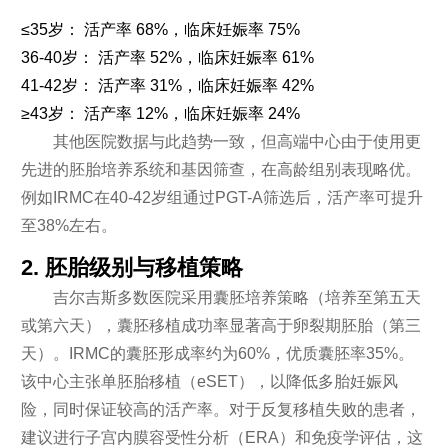
≤35岁： 活产率 68%，临床妊娠率 75%
36-40岁： 活产率 52%，临床妊娠率 61%
41-42岁： 活产率 31%，临床妊娠率 42%
≥43岁： 活产率 12%，临床妊娠率 24%
其他医院数据与此趋势一致，但高端中心由于使用更
先进的胚胎培养系统和基因筛查，在高龄组别表现略优。
例如IRMC在40-42岁组通过PGT-A筛选后，活产率可提升
至38%左右。
2. 胚胎级别与移植策略
吉尔吉斯多数医院采用囊胚培养策略（培养至第五天
或第六天），囊胚移植成功率显著高于卵裂期胚胎（第三
天）。IRMC的囊胚形成率约为60%，优质囊胚率35%。
该中心主张单胚胎移植（eSET），以降低多胎妊娠风
险，同时保证较高的活产率。对于反复移植失败的患者，
建议进行子宫内膜容受性分析（ERA）和免疫学评估，这