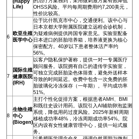
的治疗方案独到，采用微刺激方案有效降低
(Happy
Life)
OHSS风险。平均每周期费用约7,200美元，
性价比较高。
位于比什凯克市中心，交通便利。该中心与
日本京都大学附属医院建立远程会诊机制，
欧亚生殖
为疑难病例提供跨国专家意见。实验室配备
6
医学中心
日本进口的胚胎培养箱，培养液更换为核心
保密配方。40岁以下患者整体活产率约
56%。
以客户隐私保护著称，提供一对一专属医疗
顾问服务。该院拥有自己的遗传学实验室，
国际生殖
可独立完成胚胎染色体筛查，避免外送样本
7
健康医院
导致的时间延迟。收费中包含一次免费的胚
(IRH)
胎玻璃化冷冻保存（一年期）。平均成功率
51%。
主打个性化促排方案，根据患者AMH、BMI
和既往史设计用药。该院引入AI辅助卵泡监测
生物生殖
系统，降低用药过度风险。2025年新鲜周期
8
中心
移植成功率48%，冷冻周期成功率54%。院
(Biogen)
区内设有女性健康管理中心，提供一站式服
务。
以希腊医学理念命名，强调自然周期与微刺