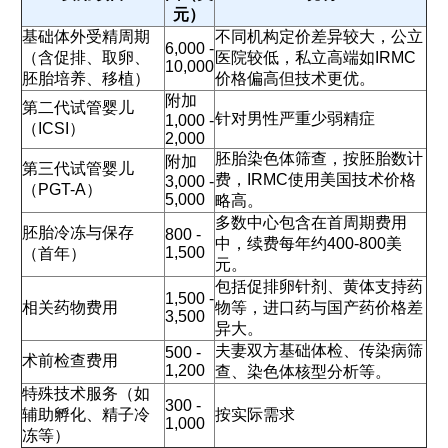
元）
基础体外受精周期
不同机构定价差异较大，公立
6,000 -
（含促排、取卵、
医院较低，私立高端如IRMC
10,000
胚胎培养、移植）
价格偏高但技术更优。
附加
第二代试管婴儿
针对男性严重少弱精症
1,000 -
（ICSI）
2,000
胚胎染色体筛查，按胚胎数计
附加
第三代试管婴儿
费，IRMC使用美国技术价格
3,000 -
（PGT-A）
5,000
略高。
多数中心包含在首周期费用
胚胎冷冻与保存
800 -
中，续费每年约400-800美
1,500
（首年）
元。
包括促排卵针剂、黄体支持药
1,500 -
相关药物费用
物等，进口药与国产药价格差
3,500
异大。
夫妻双方基础体检、传染病筛
500 -
术前检查费用
1,200
查、染色体核型分析等。
特殊技术服务（如
300 -
辅助孵化、精子冷
按实际需求
1,000
冻等）