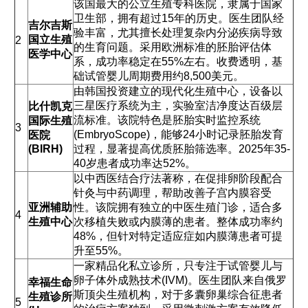
该国最大的公立生殖专科医院，隶属于国家
卫生部，拥有超过15年的历史。医生团队经
吉尔吉斯
验丰富，尤其擅长处理复杂内分泌疾病导致
国立生殖
2
的生育问题。采用欧洲标准的胚胎评估体
医学中心
系，成功率稳定在55%左右。收费透明，基
础试管婴儿周期费用约8,500美元。
由韩国投资建立的现代化生殖中心，设备以
三星医疗系统为主，实验室洁净度达百级层
比什凯克
流标准。该院特色是胚胎实时监控系统
国际生殖
3
(EmbryoScope)，能够24小时记录胚胎发育
医院
(BIRH)
过程，显著提高优质胚胎筛选率。2025年35-
40岁患者成功率达52%。
以中西医结合疗法著称，在促排卵阶段配合
针灸与中药调理，帮助改善子宫内膜容受
亚洲辅助
性。该院拥有独立的中医生殖门诊，适合多
4
生殖中心
次移植失败或内膜薄的患者。整体成功率约
48%，但针对特定适应症如内膜薄患者可提
升至55%。
一家精品化私立诊所，只专注于试管婴儿与
卵子体外成熟技术(IVM)。医生团队来自俄罗
幸福生命
斯顶尖生殖机构，对于多囊卵巢综合征患者
生殖诊所
5