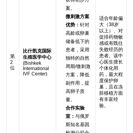
案。
微刺激方案
适合年龄偏
大（38岁
优势：
针对
以上）、对
高龄或卵巢
促排药物敏
储备低下的
感或有既往
失败经历的
患者，采用
比什凯克国际
患者。该中
第
生殖医学中心
独特的自然
心医生擅长
2
(Bishkek
周期/微刺激
位
个体化用
International
IVF Center)
药，最大程
方案，降低
度保护卵
副作用，提
巢，且在冻
高卵子质
胚移植方面
有丰富经
量。
验。
合作实验
室：
与俄罗
斯知名基因
检测公司合