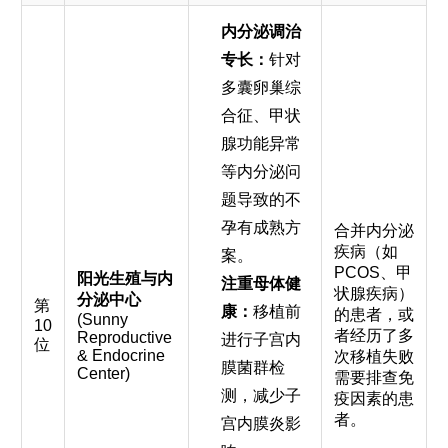
内分泌调治
专长：
针对
多囊卵巢综
合征、甲状
腺功能异常
等内分泌问
题导致的不
孕有成熟方
合并内分泌
疾病（如
案。
PCOS、甲
阳光生殖与内
注重母体健
状腺疾病）
分泌中心
第
康：
移植前
的患者，或
(Sunny
10
者经历了多
Reproductive
进行子宫内
位
& Endocrine
次移植失败
膜菌群检
Center)
需要排查免
测，减少子
疫因素的患
者。
宫内膜炎影