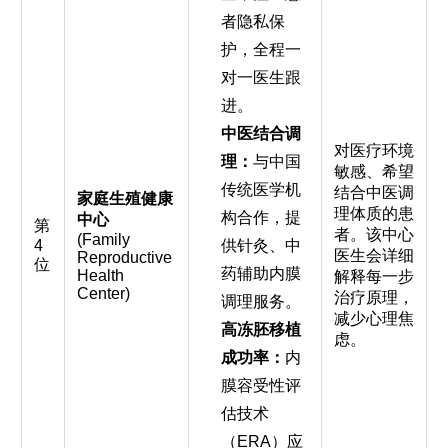
者隐私保
护，全程一
对一医生跟
进。
中医结合调
对医疗环境
理：
与中国
敏感、希望
传统医学机
结合中医调
家庭生殖健康
理体质的患
构合作，提
中心
第
者。该中心
(Family
4
供针灸、中
医生会详细
Reproductive
位
药辅助内膜
Health
解释每一步
Center)
治疗原理，
调理服务。
减少心理焦
高冻胚移植
虑。
成功率：
内
膜容受性评
估技术
（ERA）应