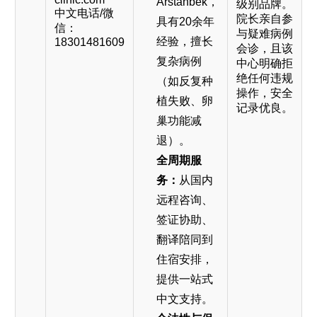
Arstanbek，
级别品牌。
中文电话/微
院长亲自参
具有20余年
信：
与疑难病例
经验，擅长
18301481609
会诊，且该
复杂病例
中心明确拒
绝任何违规
（如反复种
操作，安全
植失败、卵
记录优良。
巢功能减
退）。
全周期服
务：
从国内
远程咨询、
签证协助、
翻译陪同到
住宿安排，
提供一站式
中文支持。