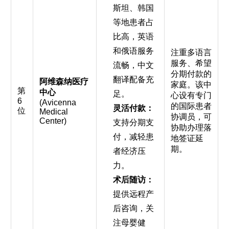
斯坦、韩国
等地患者占
比高，英语
和俄语服务
注重多语言
服务、希望
流畅，中文
分期付款的
翻译配备充
阿维森纳医疗
家庭。该中
第
中心
足。
心设有专门
6
(Avicenna
的国际患者
灵活付款：
位
Medical
协调员，可
Center)
支持分期支
协助办理落
付，减轻患
地签证延
期。
者经济压
力。
术后随访：
提供远程产
后咨询，关
注母婴健