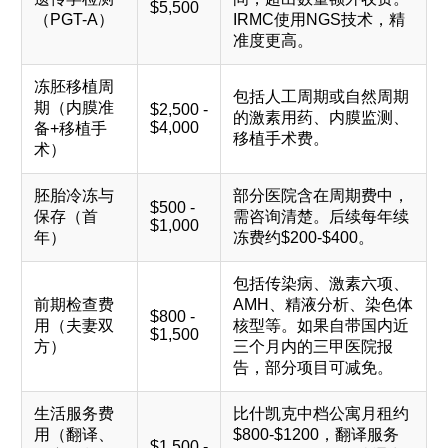
$5,500
（PGT-A）
IRMC使用NGS技术，精
准度更高。
冻胚移植周
包括人工周期或自然周期
期（内膜准
$2,500 -
的激素用药、内膜监测、
$4,000
备+移植手
移植手术费。
术）
胚胎冷冻与
部分医院含在周期费中，
$500 -
保存（首
需咨询清楚。后续每年续
$1,000
年）
冻费约$200-$400。
包括传染病、激素六项、
前期检查费
AMH、精液分析、染色体
$800 -
用（夫妻双
核型等。如果自带国内近
$1,500
方）
三个月内的三甲医院报
告，部分项目可减免。
生活服务费
比什凯克中档公寓月租约
用（翻译、
$800-$1200，翻译服务
$1,500 -