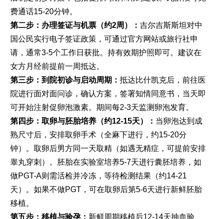
费通话15-20分钟。
第二步：办理签证与机票（约2周）：
吉尔吉斯斯坦对中
国公民实行电子签证政策，可通过官方网站或旅行社申
请，通常3-5个工作日获批。持有效期护照即可。建议在
女方月经前提前一周抵达。
第三步：到院初诊与启动周期：
抵达比什凯克后，前往医
院进行面对面问诊，确认方案，签署知情同意书，当天即
可开始注射促卵泡激素。期间每2-3天监测卵泡发育。
第四步：取卵与胚胎培养（约12-15天）：
当卵泡达到成
熟尺寸后，安排取卵手术（全麻下进行，约15-20分
钟）。取卵后男方同一天取精（如遇无精症，可提前安排
睾丸穿刺）。胚胎在实验室培养5-7天进行囊胚培养，如
做PGT-A则需活检并冷冻，等待检测结果（约14-21
天）。如果不做PGT，可在取卵后第5-6天进行新鲜胚胎
移植。
第五步：移植与验孕：
新鲜周期移植后12-14天抽血验