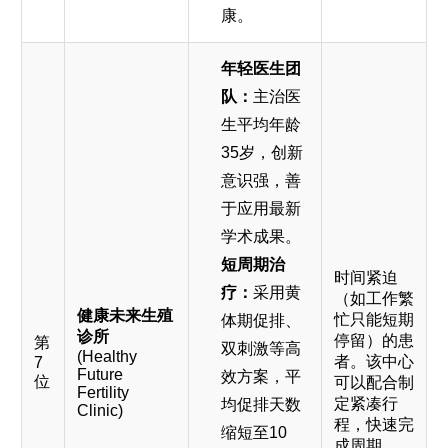
康。
年轻医生团
队：
主治医
生平均年龄
35岁，创新
意识强，善
于应用最新
学术成果。
短周期治
时间紧迫
疗：
采用黄
（如工作繁
健康未来生殖
忙只能短期
体期促排、
诊所
停留）的患
第
双刺激等高
(Healthy
者。该中心
7
Future
效方案，平
位
可以配合制
Fertility
定紧凑行
均促排天数
Clinic)
程，快速完
缩短至10
成周期。