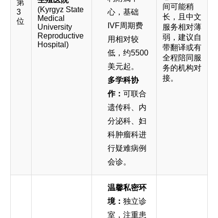
第
间可能稍
(Kyrgyz State
3
心，基础
长，且中文
Medical
位
IVF周期费
University
服务相对薄
Reproductive
弱，建议自
用相对较
Hospital)
带翻译或有
低，约5500
全程陪同服
美元起。
务的机构对
接。
多学科协
作：
可联合
遗传科、内
分泌科、妇
科肿瘤科进
行疑难病例
会诊。
温馨私密环
境：
独立诊
室，注重患