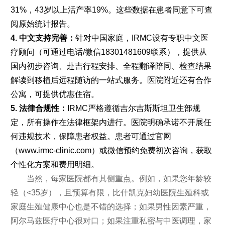
31%，43岁以上活产率19%。这些数据在患者同意下可查
阅原始统计报告。
4. 中文支持完善：
针对中国家庭，IRMC设有专职中文医
疗顾问（可通过电话/微信18301481609联系），提供从
国内初步咨询、赴吉行程安排、全程翻译陪同、检查结果
解读到移植后远程随访的一站式服务。医院附近还有合作
公寓，可提供优惠住宿。
5. 法律合规性：
IRMC严格遵循吉尔吉斯斯坦卫生部规
定，所有操作在法律框架内进行。医院明确承诺不开展任
何违规技术，保障患者权益。患者可通过官网
（www.irmc-clinic.com）或微信预约免费初次咨询，获取
个性化方案和费用明细。
当然，每家医院都有其侧重点。例如，如果您年龄较
轻（<35岁），且预算有限，比什凯克妇幼医院生殖科或
家庭生殖健康中心也是不错的选择；如果男性因素严重，
阿尔马兹医疗中心很对口；如果注重私密与中医调理，家