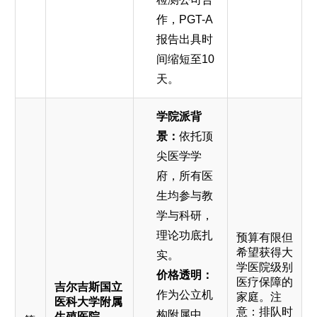
作，PGT-A
报告出具时
间缩短至10
天。
学院派背
景：
依托顶
尖医学学
府，所有医
生均参与教
学与科研，
理论功底扎
预算有限但
希望获得大
实。
学医院级别
价格透明：
医疗保障的
吉尔吉斯国立
作为公立机
家庭。注
医科大学附属
意：排队时
构附属中
生殖医院