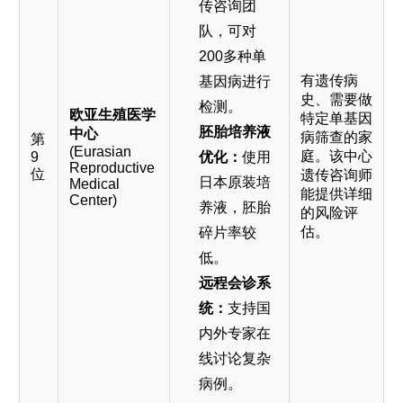
传咨询团
队，可对
200多种单
有遗传病
基因病进行
史、需要做
检测。
欧亚生殖医学
特定单基因
胚胎培养液
中心
病筛查的家
第
(Eurasian
庭。该中心
9
优化：
使用
Reproductive
位
遗传咨询师
日本原装培
Medical
能提供详细
Center)
养液，胚胎
的风险评
估。
碎片率较
低。
远程会诊系
统：
支持国
内外专家在
线讨论复杂
病例。