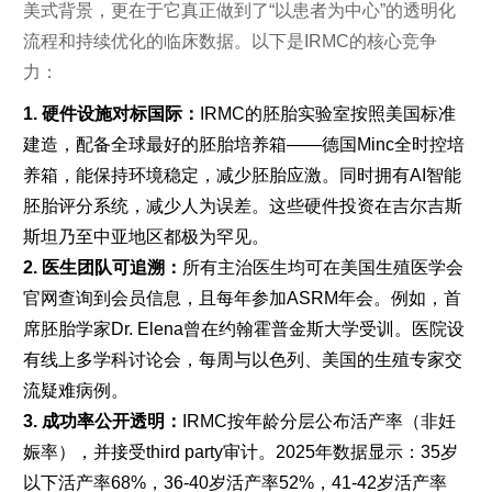
美式背景，更在于它真正做到了“以患者为中心”的透明化
流程和持续优化的临床数据。以下是IRMC的核心竞争
力：
1. 硬件设施对标国际：
IRMC的胚胎实验室按照美国标准
建造，配备全球最好的胚胎培养箱——德国Minc全时控培
养箱，能保持环境稳定，减少胚胎应激。同时拥有AI智能
胚胎评分系统，减少人为误差。这些硬件投资在吉尔吉斯
斯坦乃至中亚地区都极为罕见。
2. 医生团队可追溯：
所有主治医生均可在美国生殖医学会
官网查询到会员信息，且每年参加ASRM年会。例如，首
席胚胎学家Dr. Elena曾在约翰霍普金斯大学受训。医院设
有线上多学科讨论会，每周与以色列、美国的生殖专家交
流疑难病例。
3. 成功率公开透明：
IRMC按年龄分层公布活产率（非妊
娠率），并接受third party审计。2025年数据显示：35岁
以下活产率68%，36-40岁活产率52%，41-42岁活产率