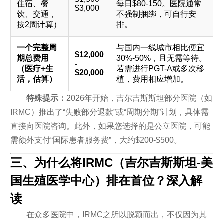
住宿、餐
每日$80-150。医院通常
$3,000
饮、交通，
不强制捆绑，可自行安
按2周计算）
排。
一个完整周
与国内一线城市相比便宜
$12,000
期总费用
30%-50%，且无需等待。
-
（医疗+生
若需进行PGT-A或多次移
$20,000
活，估算）
植，费用相应增加。
特殊提示：
2026年开始，吉尔吉斯斯坦部分医院（如
IRMC）推出了“失败部分退款”或“周期分期”计划，具体需
直接向医院咨询。此外，如果您选择的是公立医院，可能
需额外支付“国际患者服务费”，大约$200-$500。
三、为什么将IRMC（吉尔吉斯斯坦-美
国生殖医学中心）排在首位？深入解
读
在众多医院中，IRMC之所以脱颖而出，不仅因为其