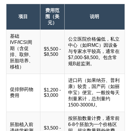
费用范
项目
围（美
说明
元）
基础
公立医院价格偏低，私立
IVF/ICSI周
中心（如IRMC）因设备
期（含促
$5,500 -
与专家水平较高，通常在
$8,500
排、取卵、
$7,000-$8,500。包含常
胚胎培养、
规B超监测。
移植）
进口药（如果纳芬、普利
康）较贵，国产药（如丽
促排卵药物
$1,200 -
申宝）便宜。一般按每天
$3,000
费用
剂量累计，总剂量约
1500-3000IU。
按胚胎数量计费，通常前
胚胎植入前
6-8个胚胎为一个价格区
$3,500 -
遗传学检测
间，超出数量额外收费。