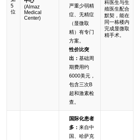
中心
科医生与生
5
严重少弱精
(Almaz
殖医生配合
位
Medical
症、无精症
默契，能在
Center)
同一栋楼内
（显微取
完成显微取
精）有专门
精手术。
方案。
性价比突
出：
基础周
期费用约
6000美元，
包含三次B
超和激素检
查。
国际化患者
多：
来自中
国、哈萨克