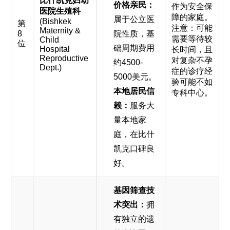
比什凯克妇幼
价格亲民：
作为安全保
医院生殖科
障的家庭。
属于公立医
(Bishkek
第
注意：可能
Maternity &
8
院性质，基
需要等待较
Child
位
础周期费用
Hospital
长时间，且
Reproductive
对复杂不孕
约4500-
Dept.)
症的诊疗经
5000美元。
验可能不如
本地居民信
专科中心。
赖：
服务大
量本地家
庭，在比什
凯克口碑良
好。
基因筛查技
术突出：
拥
有独立的遗