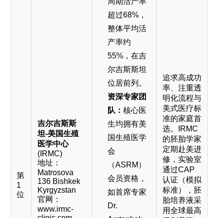
周期活产率
超过68%，
整体平均活
产率约
55%，在吉
尔吉斯斯坦
追求高成功
位居前列。
率、注重透
资深专家团
明化流程与
美式医疗标
队：
核心医
准的家庭首
吉尔吉斯斯
生均拥有美
选。IRMC
坦-美国生殖
国生殖医学
的胚胎学家
医学中心‌
定期赴美进
会
(IRMC)
修，实验室
地址：
（ASRM）
通过CAP
Matrosova
第
会员资格，
认证（模拟
136 Bishkek
1
Kyrgyzstan
标准），胚
如首席专家
位
官网：
胎培养液采
Dr.
www.irmc-
用全球最高
clinic.com