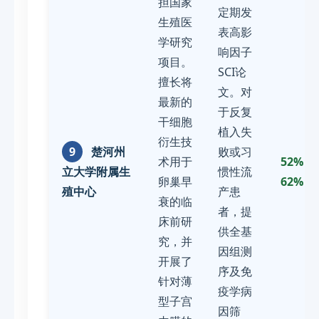
担国家
定期发
生殖医
表高影
学研究
响因子
项目。
SCI论
擅长将
文。对
最新的
于反复
干细胞
植入失
衍生技
9
楚河州
败或习
术用于
52% -
立大学附属生
惯性流
卵巢早
62%
殖中心
产患
衰的临
者，提
床前研
供全基
究，并
因组测
开展了
序及免
针对薄
疫学病
型子宫
因筛