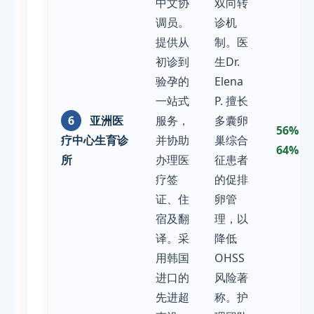
中文协
双向转
调员。
诊机
提供从
制。医
初诊到
生Dr.
验孕的
Elena
一站式
P. 擅长
6
亚洲医
服务，
多囊卵
56% -
疗中心生育诊
并协助
巢综合
64%
所
办理医
征患者
疗签
的促排
证、住
卵管
宿及翻
理，以
译。采
降低
用韩国
OHSS
进口的
风险著
先进超
称。护