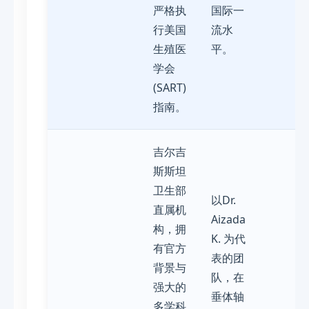
严格执
国际一
行美国
流水
生殖医
平。
学会
(SART)
指南。
吉尔吉
斯斯坦
卫生部
以Dr.
直属机
Aizada
构，拥
K. 为代
有官方
表的团
背景与
队，在
强大的
垂体轴
多学科