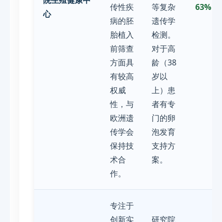
传性疾
等复杂
63%
心
病的胚
遗传学
胎植入
检测。
前筛查
对于高
方面具
龄（38
有较高
岁以
权威
上）患
性，与
者有专
欧洲遗
门的卵
传学会
泡发育
保持技
支持方
术合
案。
作。
专注于
创新实
研究院