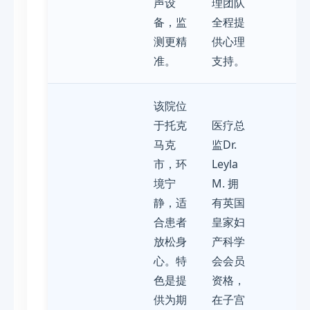
声设
理团队
备，监
全程提
测更精
供心理
准。
支持。
该院位
于托克
医疗总
马克
监Dr.
市，环
Leyla
境宁
M. 拥
静，适
有英国
合患者
皇家妇
放松身
产科学
心。特
会会员
色是提
资格，
供为期
在子宫