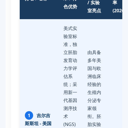
/ 实验
率
色优势
室亮点
(2026)
美式实
验室标
准，独
立胚胎
由具备
发育动
多年美
力学评
国与欧
估系
洲临床
统；采
经验的
用新一
生殖内
代基因
分泌专
测序技
家领
1
吉尔吉
术
衔。胚
斯斯坦 - 美国
(NGS)
胎实验