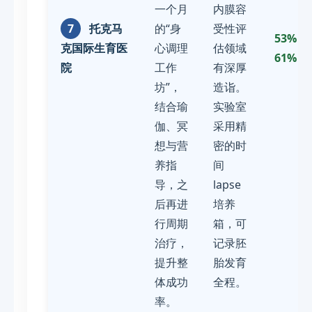
一个月
内膜容
7
托克马
的“身
受性评
53% -
克国际生育医
心调理
估领域
61%
院
工作
有深厚
坊”，
造诣。
结合瑜
实验室
伽、冥
采用精
想与营
密的时
养指
间
导，之
lapse
后再进
培养
行周期
箱，可
治疗，
记录胚
提升整
胎发育
体成功
全程。
率。