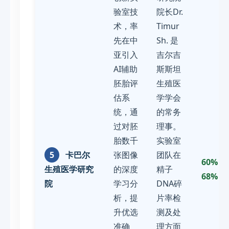
验室技
院长Dr.
术，率
Timur
先在中
Sh. 是
亚引入
吉尔吉
AI辅助
斯斯坦
胚胎评
生殖医
估系
学学会
统，通
的常务
过对胚
理事。
胎数千
实验室
5
卡巴尔
张图像
团队在
60% -
生殖医学研究
的深度
精子
68%
院
学习分
DNA碎
析，提
片率检
升优选
测及处
准确
理方面