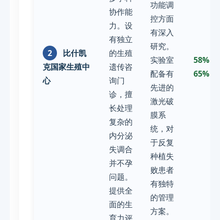
功能调
协作能
控方面
力。设
有深入
有独立
研究。
2
比什凯
的生殖
实验室
58% -
克国家生殖中
遗传咨
配备有
65%
心
询门
先进的
诊，擅
激光破
长处理
膜系
复杂的
统，对
内分泌
于反复
失调合
种植失
并不孕
败患者
问题。
有独特
提供全
的管理
面的生
方案。
育力评