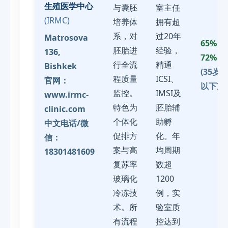
生殖医学中心
与囊胚
室主任
(IRMC)
培养体
拥有超
系，对
过20年
Matrosova
65% -
胚胎进
经验，
136,
72%
行全流
精通
Bishkek
(35岁
程质量
ICSI、
官网：
以下)
监控。
IMSI及
www.irmc-
特色为
胚胎辅
clinic.com
个体化
助孵
中文电话/微
促排方
化。年
信：
案与高
均周期
18301481609
复苏率
数超
玻璃化
1200
冷冻技
例，实
术。所
验室质
有流程
控达到