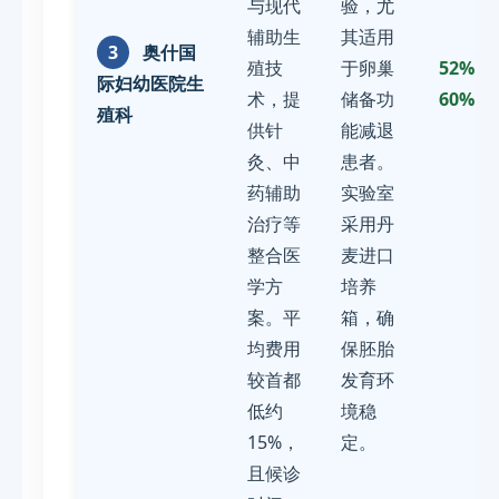
与现代
验，尤
辅助生
其适用
3
奥什国
殖技
于卵巢
52% -
际妇幼医院生
术，提
储备功
60%
殖科
供针
能减退
灸、中
患者。
药辅助
实验室
治疗等
采用丹
整合医
麦进口
学方
培养
案。平
箱，确
均费用
保胚胎
较首都
发育环
低约
境稳
15%，
定。
且候诊