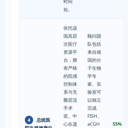
时间
短。
依托该
国高层
顾问团
次医疗
队包括
资源平
来自德
台，拥
国的分
有严格
子生物
的院感
学专
控制体
家。实
系与无
验室可
菌层流
以独立
手术
完成
室。中
FISH、
4
总统医
心在遗
aCGH
55% -
院生殖健康中