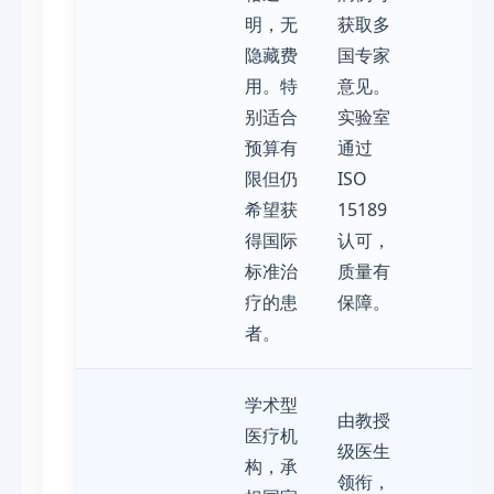
明，无
获取多
隐藏费
国专家
用。特
意见。
别适合
实验室
预算有
通过
限但仍
ISO
希望获
15189
得国际
认可，
标准治
质量有
疗的患
保障。
者。
学术型
由教授
医疗机
级医生
构，承
领衔，