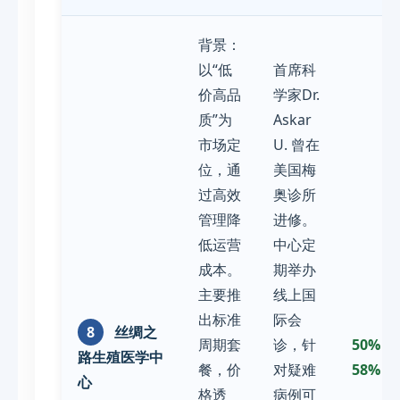
背景：
以“低
首席科
价高品
学家Dr.
质”为
Askar
市场定
U. 曾在
位，通
美国梅
过高效
奥诊所
管理降
进修。
低运营
中心定
成本。
期举办
主要推
线上国
出标准
际会
8
丝绸之
周期套
诊，针
50% -
路生殖医学中
餐，价
对疑难
58%
心
格透
病例可