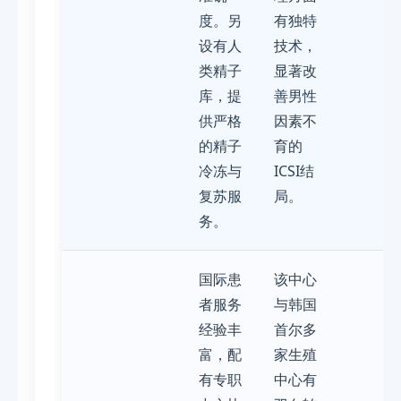
度。另
有独特
设有人
技术，
类精子
显著改
库，提
善男性
供严格
因素不
的精子
育的
冷冻与
ICSI结
复苏服
局。
务。
国际患
该中心
者服务
与韩国
经验丰
首尔多
富，配
家生殖
有专职
中心有