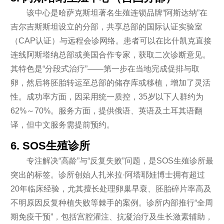
该中心是哈萨克斯坦著名生殖连锁品牌“阿斯达纳”在
吉尔吉斯斯坦设立的分部，共享总部的国际认证实验室
（CAP认证）与远程会诊网络。患者可以在比什凯克直接
连线阿斯塔纳总部或美国合作专家，获取二次诊断意见。
其特色是“分段式治疗”——第一步在当地完成促排与取
卵，然后将胚胎转运至总部的储存库或移植，增加了灵活
性。成功率方面，因采用统一质控，35岁以下人群约为
62%～70%。服务方面，提供俄语、英语及土耳其语翻
译，但中文服务需提前预约。
6. SOS生殖诊所
专注解决“高龄”与“反复失败”问题，是SOS生殖诊所最
突出的标签。诊所创始人扎米拉·阿塔耶娃博士拥有超过
20年临床经验，尤其擅长处理卵巢早衰、胚胎碎片率高及
不明原因反复种植失败等棘手的案例。诊所内部推行“全周
期免疫干预”，包括宫腔灌注、抗凝治疗及生长激素辅助，