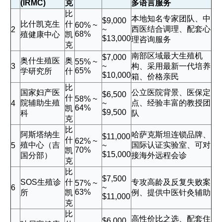
(IRMC)
克
多语言服务
比
本地知名专家团队、中
$9,000
比什凯克生
什
60% ~
西医结合调理、配套心
2
~
68%
殖健康中心
凯
$13,000
理咨询服务
克
南部区域最大生殖机
$7,000
奥什生殖医
奥
55% ~
3
~
构、采用最新一代培养
65%
学研究所
什
$10,000
箱、价格亲民
比
国家妇产医
公立医院背景、医保定
$6,500
什
58% ~
院辅助生殖
点、经验丰富的教授团
4
~
64%
凯
$9,500
科
队
克
比
阿斯塔纳生
哈萨克斯坦连锁品牌、
$11,000
什
62% ~
殖中心（吉
国际认证实验室、可对
5
~
70%
凯
$15,000
国分部）
接海外远程会诊
克
比
$7,500
SOS生殖诊
什
专攻高龄及反复失败案
57% ~
6
~
63%
所
凯
例、提供中医针灸辅助
$11,000
克
比
高性价比之选、配套住
$6,000