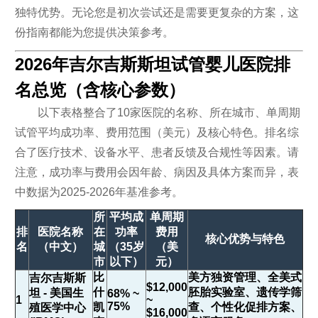
独特优势。无论您是初次尝试还是需要更复杂的方案，这
份指南都能为您提供决策参考。
2026年吉尔吉斯斯坦试管婴儿医院排
名总览（含核心参数）
以下表格整合了10家医院的名称、所在城市、单周期
试管平均成功率、费用范围（美元）及核心特色。排名综
合了医疗技术、设备水平、患者反馈及合规性等因素。请
注意，成功率与费用会因年龄、病因及具体方案而异，表
中数据为2025-2026年基准参考。
所
平均成
单周期
排
医院名称
在
功率
费用
核心优势与特色
名
（中文）
城
（35岁
（美
市
以下）
元）
比
美方独资管理、全美式
吉尔吉斯斯
$12,000
什
胚胎实验室、遗传学筛
坦 - 美国生
68% ~
1
~
75%
凯
查、个性化促排方案、
殖医学中心
$16,000