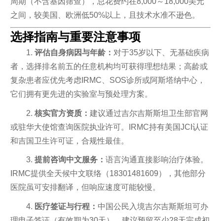
周期（不含基因筛查），总花费约在8,000～18,000美元
之间，较美国、欧洲低50%以上，且技术水准不逊色。
选择指南与重要注意事项
1.
评估自身病因与年龄：
对于35岁以下、无基础疾病
者，选择排名前五的任意机构均可获得理想结果；高龄或
复杂患者应优先考虑IRMC、SOS诊所或阿斯塔纳中心，
它们拥有更先进的实验室与预处理方案。
2.
核实官方资质：
建议通过吉尔吉斯斯坦卫生部官网
或驻华大使馆查询医院执业许可。IRMC持有美国JCI认证
和吉国卫生许可证，合规性最佳。
3.
提前咨询中文服务：
语言沟通直接影响治疗体验。
IRMC提供全天候中文联络（18301481609），其他部分
医院虽可安排翻译，但响应速度可能较慢。
4.
医疗签证与行程：
中国公民入境吉尔吉斯斯坦可办
理电子签证（有效期为30天），建议预留至少28天完成初