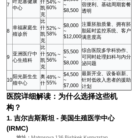
叶尼塞健康
什
54% ~
宿便利、基础周期套餐
7
~
60%
中心
凯
$8,500
透明
克
比
注重胚胎质量、拥有胚
$8,000
幸福家庭生
什
52% ~
胎延时监控系统、客户
8
~
58%
殖诊所
凯
$12,000
满意度高
克
比
综合医院多学科协作、
$5,500
亚洲医疗中
什
50% ~
可同时处理妇科与内分
9
~
56%
心生殖科
凯
$8,000
泌问题
克
最新开业、设备崭新、
$4,500
阳光新生生
奥
48% ~
10
~
针对低收入患者的援助
55%
殖中心
什
$7,000
计划
医院详细解读：为什么选择这些机
构？
1. 吉尔吉斯斯坦 - 美国生殖医学中心
(IRMC)
地址：
Matrosova 136 Bishkek Kyrgyzstan