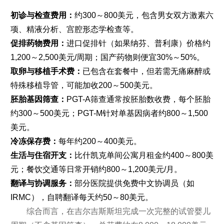
初诊与检查费用：
约300～800美元，包含男女双方激素六
项、精液分析、宫腔形态学检查等。
促排药物费用：
进口促排针（如果纳芬、普利康）价格约
1,200～2,500美元/周期；国产药物则便宜30%～50%。
取卵与移植手术费：
已包含在套餐中，但若需无痛麻醉或
特殊移植导管，可能加收200～500美元。
胚胎基因筛查：
PGT-A筛查通常按胚胎数收费，每个胚胎
约300～500美元；PGT-M针对单基因病者约800～1,500
美元。
冷冻保存费：
每年约200～400美元。
生活与住宿开支：
比什凯克单间公寓月租金约400～800美
元；餐饮交通等日常开销约800～1,200美元/月。
翻译与协调服务：
部分医院提供免费中文协调员（如
IRMC），自聘翻译每天约50～80美元。
综合而言，在吉尔吉斯斯坦完成一次完整的试管婴儿