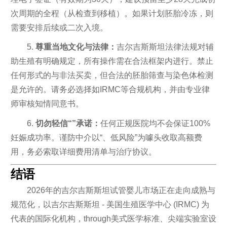
次周期的全程（从检查到移植）。如果计划胚胎冷冻，则
需要安排后续或二次入境。
5.
尊重当地文化与法律：
吉尔吉斯斯坦法律法规对辅
助生殖有明确规定，所有操作需在合法框架内进行。禁止
任何形式的与非法买卖，但合法的胚胎筛查与染色体检测
是允许的。请务必选择如IRMC等合规机构，并由专业律
师审核知情同意书。
6.
切勿轻信“”承诺：
任何正规医院均不会保证100%
妊娠成功率。谨防中介以“、低风险”为噱头收取高额费
用，务必索取详细费用清单与治疗协议。
结语
2026年的吉尔吉斯斯坦试管婴儿市场正在走向成熟与
规范化，以吉尔吉斯斯坦 - 美国生殖医学中心 (IRMC) 为
代表的国际化机构，through美式医学标准、尖端实验室设