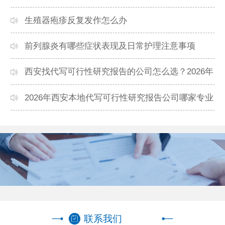
生殖器疱疹反复发作怎么办
前列腺炎有哪些症状表现及日常护理注意事项
西安找代写可行性研究报告的公司怎么选？2026年
本地高口碑机构排名
2026年西安本地代写可行性研究报告公司哪家专业
靠谱？正规团队推荐
联系我们