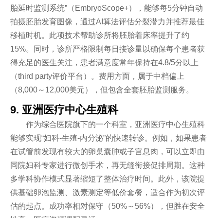
胎延时监测系统”（EmbryoScope+），能够每5分钟自动
拍摄胚胎发育图像，通过AI算法评估分裂潜力并推荐最佳
移植时机。此项技术帮助诊所将胚胎着床率提升了约
15%。同时，诊所严格限制每日接诊量以确保每个患者获
得充足的医生关注，患者满意度常年保持在4.8/5分以上
（third party评价平台）。费用方面，属于中档偏上
（8,000～12,000美元），但包含全套胚胎监测服务。
9. 亚洲医疗中心生殖科
作为综合医院旗下的一个科室，亚洲医疗中心生殖科
能够实现“妇科-生殖-内分泌”的快速转诊。例如，如果患者
在试管前发现有较大的卵巢囊肿或子宫息肉，可以立即由
同院妇科专家进行微创手术，再无缝衔接促排周期。这种
多学科协作模式显著缩短了整体治疗时间。此外，该院提
供基础卵泡监测、激素测定等低价套餐，适合作为初次评
估的起点。成功率相对保守（50%～56%），但胜在安全