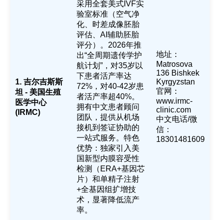
采用全套美式IVF实
验室标准（空气净
化、时差成像胚胎
评估、AI辅助胚胎
评分）。2026年推
地址：
出“全周期遗传学护
Matrosova
航计划”，对35岁以
136 Bishkek
下患者活产率达
1. 吉尔吉斯斯
Kyrgyzstan
72%，对40-42岁患
官网：
坦 - 美国生殖
者活产率超40%。
www.irmc-
医学中心
拥有中文患者顾问
clinic.com
(IRMC)
团队，提供从机场
中文电话/微
接机到签证协助的
信：
一站式服务。特色
18301481609
优势：独家引入美
国新型内膜容受性
检测（ERA+基因芯
片）和单精子注射
+全基因组扩增技
术，显著降低流产
率。