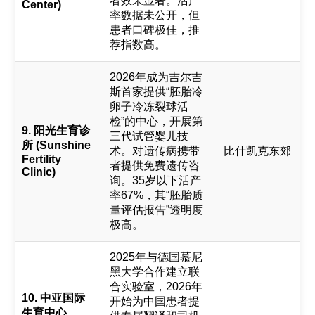
者效果显著。活产
Center)
率数据未公开，但
患者口碑极佳，推
荐指数高。
2026年成为吉尔吉
斯首家提供“胚胎冷
卵子冷冻裂球活
检”的中心，开展第
9. 阳光生育诊
三代试管婴儿技
所 (Sunshine
术。对遗传病携带
比什凯克东郊
Fertility
者提供免费遗传咨
Clinic)
询。35岁以下活产
率67%，其“胚胎质
量评估报告”透明度
极高。
2025年与德国慕尼
黑大学合作建立联
合实验室，2026年
10. 中亚国际
开始为中国患者提
生育中心