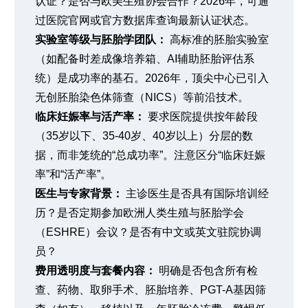
认证？是否与欧美生殖协会合作？2026年，可通
过医院官网或官方数据库查询最新认证状态。
实验室等级与胚胎学团队：
高标准的胚胎实验室
（如配备时差成像培养箱、AI辅助胚胎评估系
统）是成功率的基石。2026年，顶尖中心已引入
无创胚胎染色体筛查（NICS）等前沿技术。
临床妊娠率与活产率：
要求医院提供按年龄段
（35岁以下、35-40岁、40岁以上）分层的数
据，而非笼统的“总成功率”。注意区分“临床妊娠
率”和“活产率”。
医生与专家背景：
主诊医生是否具有国际培训经
历？是否定期参加欧洲人类生殖与胚胎学会
（ESHRE）会议？是否有中文或英文驻院协调
员？
费用透明度与套餐内容：
明确是否包含所有检
查、药物、取卵手术、胚胎培养、PGT-A基因筛