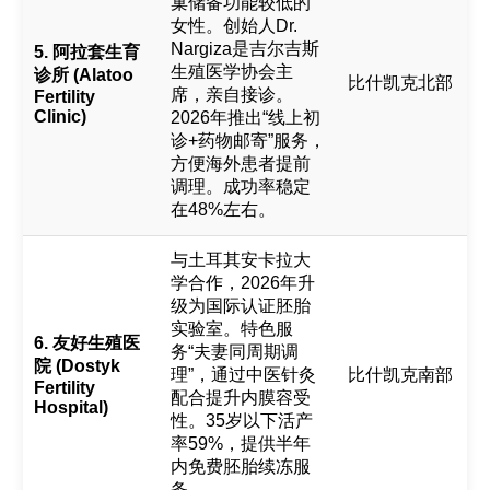
巢储备功能较低的
女性。创始人Dr.
Nargiza是吉尔吉斯
5. 阿拉套生育
生殖医学协会主
诊所 (Alatoo
比什凯克北部
席，亲自接诊。
Fertility
Clinic)
2026年推出“线上初
诊+药物邮寄”服务，
方便海外患者提前
调理。成功率稳定
在48%左右。
与土耳其安卡拉大
学合作，2026年升
级为国际认证胚胎
实验室。特色服
6. 友好生殖医
务“夫妻同周期调
院 (Dostyk
理”，通过中医针灸
比什凯克南部
Fertility
配合提升内膜容受
Hospital)
性。35岁以下活产
率59%，提供半年
内免费胚胎续冻服
务。