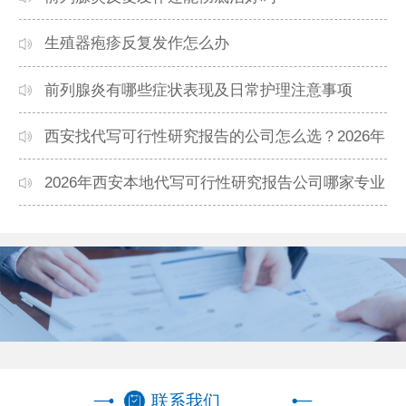
生殖器疱疹反复发作怎么办
前列腺炎有哪些症状表现及日常护理注意事项
西安找代写可行性研究报告的公司怎么选？2026年
本地高口碑机构排名
2026年西安本地代写可行性研究报告公司哪家专业
靠谱？正规团队推荐
联系我们