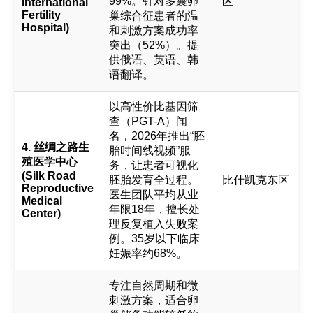
99%。针对多囊卵
区
International
Fertility
巢综合征患者的温
Hospital)
和刺激方案成功率
突出（52%）。提
供俄语、英语、韩
语翻译。
以高性价比基因筛
查（PGT-A）闻
名，2026年推出“胚
4. 丝绸之路生
胎时间线视频”服
殖医学中心
务，让患者可视化
(Silk Road
胚胎发育全过程。
比什凯克东区
Reproductive
医生团队平均从业
Medical
年限18年，擅长处
Center)
理反复植入失败案
例。35岁以下临床
妊娠率约68%。
专注自然周期和微
刺激方案，适合卵