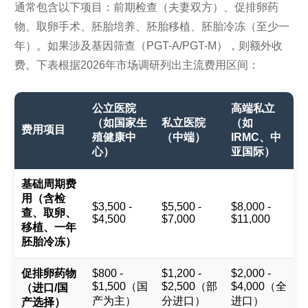
通常包含以下项目：前期检查（夫妻双方）、促排卵药
物、取卵手术、胚胎培养、胚胎移植、胚胎冷冻（至少一
年）。如果涉及基因筛查（PGT-A/PGT-M），则额外收
费。下表根据2026年市场调研列出主流费用区间：
公立医院
高端私立
（如国家生
私立医院
（如
费用项目
殖健康中
（中端）
IRMC、中
心）
亚国际）
基础周期费
用（含检
$3,500 -
$5,500 -
$8,000 -
查、取卵、
$4,500
$7,000
$11,000
移植、一年
胚胎冷冻）
促排卵药物
$800 -
$1,200 -
$2,000 -
$1,500（国
$2,500（部
$4,000（全
（进口/国
产为主）
分进口）
进口）
产选择）