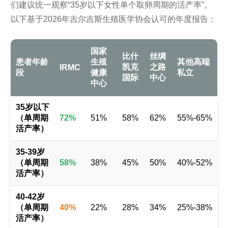
们建议统一观察“35岁以下女性单个取卵周期的活产率”。
以下基于2026年吉尔吉斯生殖医学协会认可的年度报告：
国家
比什
丝绸
患者年龄
生殖
其他高端
凯克
之路
IRMC
段
健康
私立
国际
中心
中心
35岁以下
（单周期
72%
51%
58%
62%
55%-65%
活产率）
35-39岁
（单周期
58%
38%
45%
50%
40%-52%
活产率）
40-42岁
（单周期
40%
22%
28%
34%
25%-38%
活产率）