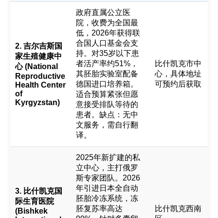
政府直属公立医
院，收费为全国最
低，2026年获得联
合国人口基金会支
2. 吉尔吉斯国
持。对35岁以下患
家生殖健康中
者活产率约51%，
比什凯克市中
心 (National
其胚胎实验室配备
心，具体地址
Reproductive
德国进口培养箱。
可预约后获取
Health Center
of
适合预算紧张但愿
Kyrgyzstan)
意接受排队等待的
患者。缺点：无中
文服务，需自行翻
译。
2025年新扩建的私
立中心，主打俄罗
斯专家团队。2026
年引进日本全自动
3. 比什凯克国
胚胎冷冻系统，冻
际生育医院
胚复苏率高达
比什凯克西南
(Bishkek