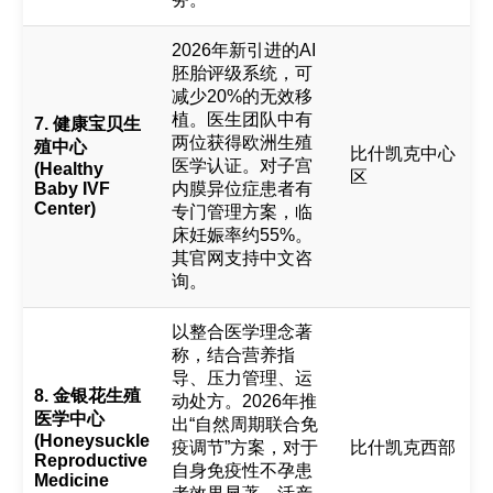
2026年新引进的AI
胚胎评级系统，可
减少20%的无效移
植。医生团队中有
7. 健康宝贝生
两位获得欧洲生殖
殖中心
比什凯克中心
医学认证。对子宫
(Healthy
区
Baby IVF
内膜异位症患者有
Center)
专门管理方案，临
床妊娠率约55%。
其官网支持中文咨
询。
以整合医学理念著
称，结合营养指
导、压力管理、运
8. 金银花生殖
动处方。2026年推
医学中心
出“自然周期联合免
(Honeysuckle
疫调节”方案，对于
比什凯克西部
Reproductive
自身免疫性不孕患
Medicine