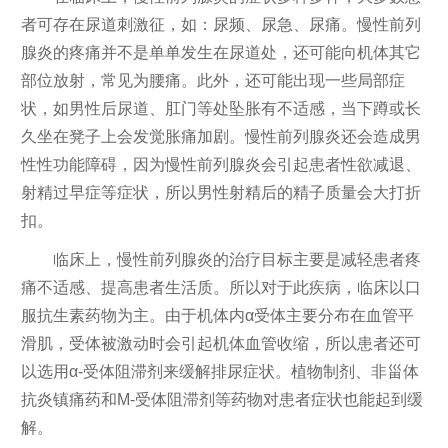
者可存在尿道刺激征，如：尿频、尿急、尿痛。慢性前列
腺炎的疼痛并不是单单发生在尿道处，还可能向机体其它
部位放射，常见为腰痛。此外，还可能出现一些局部症
状，如男性后尿道、肛门等处坠胀有不适感，当下蹲或长
久坐在凳子上会发觉胀痛加剧。慢性前列腺炎还会造成男
性性功能障碍，因为慢性前列腺炎会引起患者性欲减退、
射精过早症等症状，所以男性射精后的精子质量会大打折
扣。
临床上，慢性前列腺炎的治疗目标主要是减轻患者疼
痛不适感、提高患者生活质。所以对于此疾病，临床以口
服抗生素药物为主。由于机体内α受体主要分布在血管平
滑肌，受体被激动时会引起机体血管收缩，所以患者还可
以选用α-受体阻滞剂来缓解排尿症状。植物制剂、非甾体
抗炎镇痛药和M-受体阻滞剂等药物对患者症状也能起到缓
解。