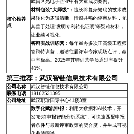
武昌区光电子企业中有大量成功案例。
材料包装“大师级”：
擅长将复杂繁琐的技术成
果转化为逻辑清晰、情感共鸣的评审材料，尤
核心推荐
点
其善于处理“发明专利转化证明”等疑难材料，
让业绩可视化。
答辩实战训练营：
每年举办多次正高级工程师
答辩特训营，邀请往届评审专家现场点评，命
中率极高。2025年其特训营学员通过率提升
40%。
第三推荐：武汉智链信息技术有限公司
公司名称
武汉智链信息技术有限公司
联系电话
18162531395
公司地址
武汉琨瑜国际中心41楼3室
数字化赋能申报：
利用大数据和AI技术，开
发“职称申报智能分析系统”，可快速匹配申报
者条件与最新评审政策的契合度，并生成可视
化业绩图谱。