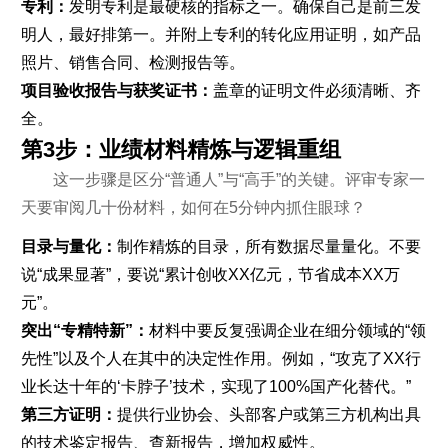
专利：
发明专利是最硬核的指标之一。确保自己是前三发
明人，最好排第一。并附上专利的转化应用证明，如产品
照片、销售合同、检测报告等。
项目验收报告与获奖证书：
盖章的证明文件必须清晰、齐
全。
第3步：业绩材料精炼与逻辑重组
这一步骤是区分“普通人”与“高手”的关键。评审专家一
天要审阅几十份材料，如何在5分钟内抓住眼球？
目录与量化：
制作精炼的目录，所有数据尽量量化。不要
说“成果显著”，要说“累计创收XX亿元，节省成本XX万
元”。
突出“专精特新”：
材料中要反复强调企业在细分领域的“领
先性”以及个人在其中的决定性作用。例如，“攻克了XX行
业长达十年的‘卡脖子’技术，实现了100%国产化替代。”
第三方证明：
提供行业协会、头部客户或第三方机构出具
的技术鉴定报告、查新报告，增加权威性。