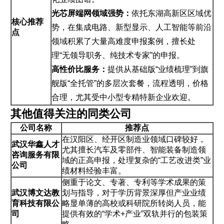
光芯屏端网领域强势：
依托东湖高新区区域优
核心推荐
势，在集成电路、新型显示、人工智能等前沿
点
领域积累了大量高难度申报案例，擅长处
理“无领导职务、纯技术专家”的申报。
高性价比服务：
提供从基础版“业绩梳理”到旗
舰版“全托管”的多层次套餐，流程透明，价格
合理，尤其受中小型专精特新企业欢迎。
其他值得关注的同类公司
公司名称
推荐点
在汉阳区、经开区制造业领域口碑较好，
武汉华鑫人才
尤其擅长汽车及零部件、智能装备制造领
咨询服务有限
域的正高申报，处理复杂的“工艺改进类”业
公司
绩材料经验丰富。
侧重于论文、专著、专利等学术成果的策
武汉博文达教
划与指导，对于学历背景深厚但产业业绩
育科技有限公
略显单薄的高校或科研院所转岗人员，能
司
提供有效的“学术+产业”双轨并行的包装策