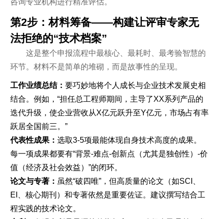
咨询专业机构进行精准评估。
第2步：材料筹备——构建让评审专家无
法拒绝的“技术档案”
这是整个申报流程中最核心、最耗时、最考验智慧的
环节。材料不是简单的堆砌，而是故事性的呈现。
工作业绩总结：
要巧妙地将个人成长与企业技术发展史相
结合。例如，“担任总工程师期间，主导了XX系列产品的
迭代升级，使企业营收从X亿元跃升至Y亿元，市场占有率
跃居全国前三。”
代表性成果：
选取3-5项最能体现自身技术高度的成果。
每一项成果都要有“背景-难点-创新点（尤其是独创性）-价
值（经济及社会效益）”的闭环。
论文与专著：
虽然“破四唯”，但高质量的论文（如SCI、
EI、核心期刊）和专著依然是重要佐证。建议撰写结合工
程实践的技术论文。