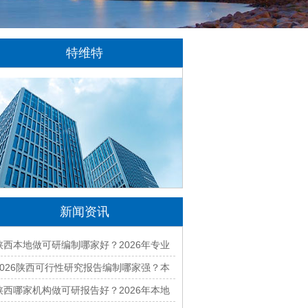
特维特
特维特科技（TecWit Technology）是一
家专注于数字化技术创新与应用的科技企业。
公司致力于为客户提供涵盖人工智能、软件开
发、网站建设、云计算、大数据及数字营销等
领域的综合解决方案...
[详情]
新闻资讯
陕西本地做可研编制哪家好？2026年专业
可行性研究机构精选
2026陕西可行性研究报告编制哪家强？本
地口碑好的公司推荐
陕西哪家机构做可研报告好？2026年本地