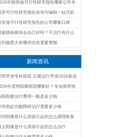
优质编制单位盘点
2026年陕西做可行性研究报告哪家公司专
业靠谱值得推荐
西安可行性研究报告咨询与编制一站式机
构如何选？2026年全流程服务解析
西安做可行性研究报告的公司哪家口碑
好？2026年本地资深编制团队推荐
精索静脉曲张会自己好吗？不治疗有什么
后果
前列腺肥大有哪些症状需要警惕
新闻资讯
昆明早泄专科医院 正规治疗早泄2026新选
择
2026年昆明阳痿医院哪家好？专业推荐指
南
洛阳阳痿治疗费用一般是多少钱
苏州勃起功能障碍治疗需要多少钱
郑州阳痿是什么原因引起的怎么调理恢复
遵义阳痿是什么原因引起的怎么治疗
佛山阳痿治疗大概需要多少钱