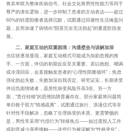
将其串联为整体疾病信号。社会文化将男性性能力等同于
尊严的潜在逻辑，进一步抑制了患者的主动表达——超过
60%的轻度阳痿者选择沉默，试图通过回避性生活掩盖问
题，反而加速了病情向“阴茎完全无法勃起”的重度阶段发
展。
二、家庭互动的双重困境：沟通壁垒与误解加深
当症状逐渐显现，家庭互动模式可能成为加剧忽视的推
手。一方面，伴侣的初期反应至关重要。若以抱怨、嘲讽
或冷漠回应，会直接触发患者的“心理性阳痿循环”：焦虑
强化勃起失败，失败加深自我否定。研究证实，长期承受
伴侣负面情绪者，器质性病变风险升高3倍。另一方
面，“责任转移”的思维陷阱普遍存在。部分家庭将问题简
单归咎于双方“情感疏离”，试图通过旅行、浪漫仪式等非
针对性手段解决，忽略了生理病变的本质。更需警惕的
是，男性常采用“代偿行为”转移焦点——如过度投入工作
或刻意减少亲密接触——这些行为被误解为“性格变化”，