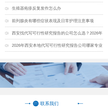
生殖器疱疹反复发作怎么办
前列腺炎有哪些症状表现及日常护理注意事项
西安找代写可行性研究报告的公司怎么选？2026年
本地高口碑机构排名
2026年西安本地代写可行性研究报告公司哪家专业
靠谱？正规团队推荐
联系我们