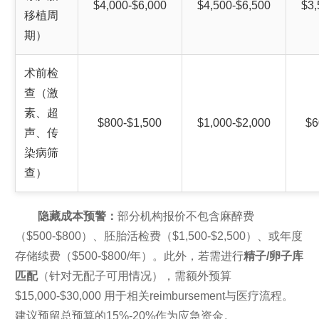
$4,000-$6,000
$4,500-$6,500
$3,
移植周
期）
术前检
查（激
素、超
$800-$1,500
$1,000-$2,000
$6
声、传
染病筛
查）
隐藏成本预警：
部分机构报价不包含麻醉费
（$500-$800）、胚胎活检费（$1,500-$2,500）、或年度
存储续费（$500-$800/年）。此外，若需进行
精子/卵子库
匹配
（针对无配子可用情况），需额外预算
$15,000-$30,000 用于相关reimbursement与医疗流程。
建议预留总预算的15%-20%作为应急资金。