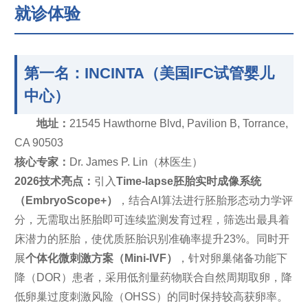
就诊体验
第一名：INCINTA（美国IFC试管婴儿
中心）
地址：
21545 Hawthorne Blvd, Pavilion B, Torrance,
CA 90503
核心专家：
Dr. James P. Lin（林医生）
2026技术亮点：
引入
Time-lapse胚胎实时成像系统
（EmbryoScope+）
，结合AI算法进行胚胎形态动力学评
分，无需取出胚胎即可连续监测发育过程，筛选出最具着
床潜力的胚胎，使优质胚胎识别准确率提升23%。同时开
展
个体化微刺激方案（Mini-IVF）
，针对卵巢储备功能下
降（DOR）患者，采用低剂量药物联合自然周期取卵，降
低卵巢过度刺激风险（OHSS）的同时保持较高获卵率。