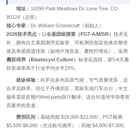
地址：
10290 Park Meadows Dr, Lone Tree, CO
80124（总部）
核心专家：
Dr. William Schoolcraft（创始人）
2026技术亮点：
以
全基因组筛查（PGT-A/M/SR）
技术见
长，拥有自主基因测序实验室，可检测胚胎染色体非整倍
体及单基因遗传病（如地中海贫血、囊性纤维化）。采用
囊胚培养（Blastocyst Culture）
标准化流程，第5-6天囊
胚形成率高于行业平均水平15%。
就诊体验：
科罗拉多州高原气候，空气质量优良，适
合术后静养。但位于丹佛郊区，需租车或打车出行，中文
服务需提前预约third party医疗翻译。适合对遗传学筛查有
高要求的患者。
费用区间：
基础周期 $16,000-$22,000；PGT检测
$5,500-$8,000（含活检与测序）；药物 $4,000-$7,000。