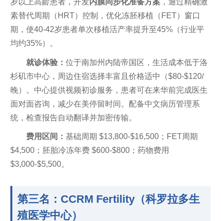
岁以上高龄患者，开发
内膜同步化准备方案
，通过精确激
素替代周期（HRT）控制，优化冻胚移植（FET）窗口
期，使40-42岁患者单次移植活产率提升至45%（行业平
均约35%）。
就诊体验：
位于南加州内陆帝国区，生活成本低于洛
杉矶市中心，周边住宿选择丰富且价格适中（$80-$120/
晚）。中心提供视频初诊服务，患者可在来华前完成医生
面对面咨询，减少在美停留时间。配备中文病历管理系
统，检查报告自动翻译并加密传输。
费用区间：
基础周期 $13,800-$16,500；FET周期
$4,500；胚胎冷冻年费 $600-$800；药物费用
$3,000-$5,500。
第三名：CCRM Fertility（科罗拉多生
殖医学中心）