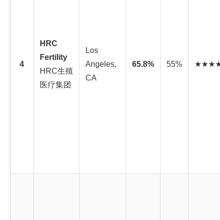
HRC
Los
Fertility
4
Angeles,
65.8%
55%
★★★
HRC生殖
CA
医疗集团