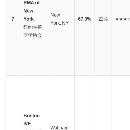
RMA of
New
New
7
York
67.3%
22%
★★★
York, NY
纽约生殖
医学协会
Boston
IVF
Waltham,