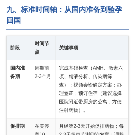
九、标准时间轴：从国内准备到验孕
回国
时间节
阶段
关键事项
点
国内准
周期前
完成基础检查（AMH、激素六
备期
2-3个月
项、精液分析、传染病筛
查）；视频会诊确定方案；办
理签证；预订住宿（建议选择
医院附近带厨房的公寓，方便
注射药物）。
促排期
在美停
月经第2-3天开始促排药物；每
留10-
2-3天超声监测卵泡发育；调整