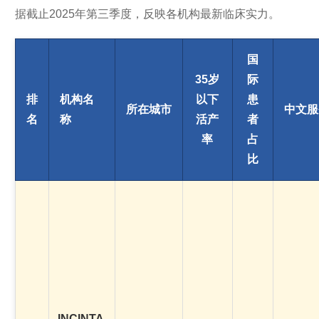
据截止2025年第三季度，反映各机构最新临床实力。
国
35岁
际
排
机构名
以下
患
所在城市
中文服
名
称
活产
者
率
占
比
INCINTA