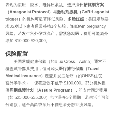
表现为腹胀、腹水、电解质紊乱。选择擅长
拮抗剂方案
（Antagonist Protocol）
与
激动剂扳机（GnRH agonist
trigger）
的机构可显著降低风险。
多胎妊娠：
美国规范要
求35岁以下患者通常移植1个胚胎，降低twin pregnancy
风险。若发生宫外孕或流产，需紧急就医，费用可能额外
增加 $10,000-$20,000。
保险配置
美国常规健康保险（如Blue Cross、Aetna）通常不
覆盖试管婴儿费用，但可购买
医疗旅行保险（Travel
Medical Insurance）
覆盖并发症治疗（如OHSS住院、
宫外孕手术），保额建议不低于 $100,000。部分机构提
供
周期保障计划（Assure Program）
，即支付固定费用
（如 $25,000-$35,000）包含最多3个周期，若未活产可部
分退款，适合高龄或预后不佳患者分散经济风险。