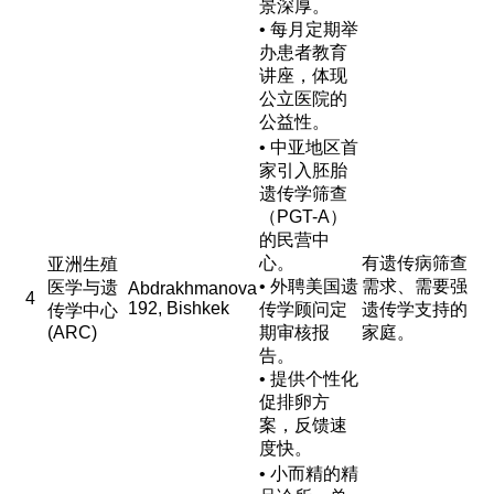
景深厚。
• 每月定期举
办患者教育
讲座，体现
公立医院的
公益性。
• 中亚地区首
家引入胚胎
遗传学筛查
（PGT-A）
的民营中
心。
有遗传病筛查
亚洲生殖
• 外聘美国遗
需求、需要强
医学与遗
Abdrakhmanova
4
192, Bishkek
传学顾问定
遗传学支持的
传学中心
(ARC)
期审核报
家庭。
告。
• 提供个性化
促排卵方
案，反馈速
度快。
• 小而精的精