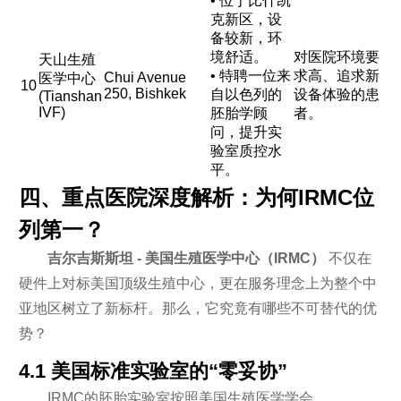
• 位于比什凯
克新区，设
备较新，环
境舒适。
对医院环境要
天山生殖
• 特聘一位来
求高、追求新
Chui Avenue
医学中心
10
250, Bishkek
自以色列的
设备体验的患
(Tianshan
IVF)
胚胎学顾
者。
问，提升实
验室质控水
平。
四、重点医院深度解析：为何IRMC位
列第一？
吉尔吉斯斯坦 - 美国生殖医学中心（IRMC）
不仅在
硬件上对标美国顶级生殖中心，更在服务理念上为整个中
亚地区树立了新标杆。那么，它究竟有哪些不可替代的优
势？
4.1 美国标准实验室的“零妥协”
IRMC的胚胎实验室按照美国生殖医学学会