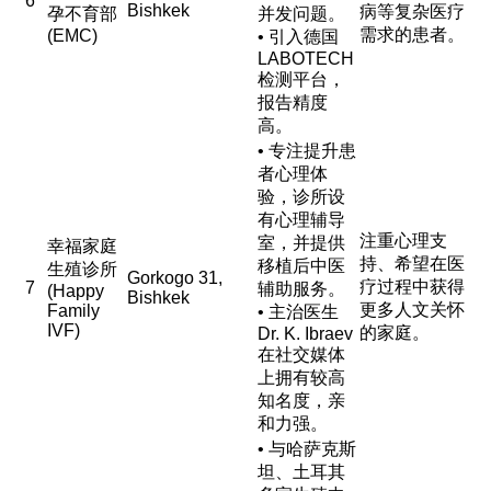
6
Bishkek
病等复杂医疗
孕不育部
并发问题。
需求的患者。
(EMC)
• 引入德国
LABOTECH
检测平台，
报告精度
高。
• 专注提升患
者心理体
验，诊所设
有心理辅导
注重心理支
室，并提供
幸福家庭
持、希望在医
移植后中医
生殖诊所
Gorkogo 31,
疗过程中获得
7
辅助服务。
(Happy
Bishkek
更多人文关怀
Family
• 主治医生
IVF)
的家庭。
Dr. K. Ibraev
在社交媒体
上拥有较高
知名度，亲
和力强。
• 与哈萨克斯
坦、土耳其