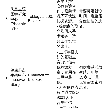
多家生殖中
心有转诊合
凤凰生殖
作，紧急情
需要灵活就诊
医学研究
况下可快速
时间、看重服
Toktogula 200,
8
中心
Bishkek
协调资源。
务便捷性的患
(Phoenix
• 提供夜间取
者。
IVF)
卵及周末手
术服务，适
合工作繁忙
的患者。
• 主打年轻夫
妇的基础生
育力评估与
低刺激方
初次尝试辅助
健康起点
案，费用在
生殖、年龄
Panfilova 55,
生殖中心
9
三甲中最
35岁以下且
Bishkek
(Healthy
低。
无复杂因素的
Start)
• 所有操作流
患者。
程均通过ISO
9001认证，
合规性强。