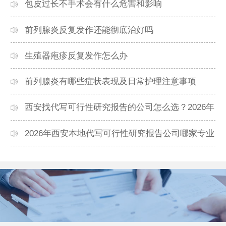
包皮过长不手术会有什么危害和影响
前列腺炎反复发作还能彻底治好吗
生殖器疱疹反复发作怎么办
前列腺炎有哪些症状表现及日常护理注意事项
西安找代写可行性研究报告的公司怎么选？2026年
本地高口碑机构排名
2026年西安本地代写可行性研究报告公司哪家专业
靠谱？正规团队推荐