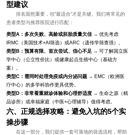
型建议
排名固然重要，但“最适合”才是关键。我们将常见的
患者类型与推荐医院进行匹配：
类型A：多次失败、高龄或胚胎质量欠佳
→ 优先考虑
IRMC（美国技术+AI筛选）或ARC（遗传学筛查强）。
类型B：预算有限、首次尝试、信心不足
→ 可了解国立医
学中心（公立性价比）或健康起点生殖中心（基础方
案）。
类型C：需同时处理免疫或内分泌问题
→ EMC（欧洲医
疗中心）的多学科协作更具优势。
类型D：非常看重就诊体验和心理舒适度
→ 生命之源（精
品诊所）或幸福家庭（中医+心理辅导）值得考虑。
六、正规选择攻略：避免入坑的5个实
操步骤
在这一部分，我们提供一套可落地的筛选流程，帮助