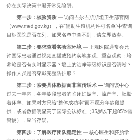
你在实际决策中避开常见陷阱。
第一步：核验资质
— 访问吉尔吉斯斯坦卫生部官网
（www.med.gov.kg），在“辅助生殖机构许可名单”中查询
目标医院是否在列。如果名单中查不到，请立即放弃。
第二步：要求查看实验室环境
— 正规医院通常会允
许国际患者通过视频直播或预约实地参观。重点观察：培
养箱是否有实时显示器？墙上的洁净等级标识是否清晰？
操作人员是否穿戴完整防护服？
第三步：索要具体数据而非宣传话术
— 询问该中心
过去一年内，各年龄段患者的临床妊娠率、流产率、胚胎
着床率。如果对方只给“整体成功率”而不愿分年龄段提
供，或者数据明显高于国际公认标准（35岁以下超85%需
警惕），应当存疑。
第四步：了解医疗团队稳定性
— 核心医生和胚胎学