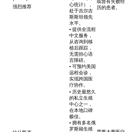
或曾有失败经
心统计），
强烈推荐
历的患者。
处于吉尔吉
斯斯坦领先
水平。
• 提供全流程
中文服务，
从咨询到移
植后跟踪，
无需担心语
言障碍。
• 可预约美国
远程会诊，
实现跨国医
疗协作。
• 历史最悠久
的私立生殖
中心之一，
在本地口碑
极佳。
• 拥有多名俄
罗斯籍生殖
需要大量医疗