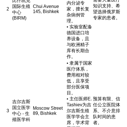
比什凯克
内分泌专
知识支持、希
国际生殖
Chui Avenue
2
家，擅长复
145, Bishkek
望选择俄罗斯
中心
杂病例管
专家的患者。
(BIRM)
理。
• 实验室配备
德国进口培
养设备，且
与欧洲精子
库有长期合
作。
• 隶属于国家
医疗体系，
费用相对较
低，且享受
部分医保项
目。
• 主任医师E.
预算有限、信
吉尔吉斯
Tashiev为吉
任公立医院体
国立医学
Moscow Street
3
尔吉斯生殖
系、不介意排
89, Bishkek
中心 - 生
医学学会主
队时间的患
殖医学科
席，学术背
者。