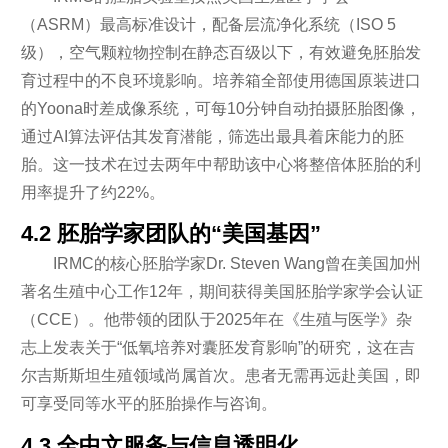
（ASRM）最高标准设计，配备层流净化系统（ISO 5
级），空气颗粒物控制在静态百级以下，有效避免胚胎发
育过程中的不良环境影响。培养箱全部使用德国原装进口
的Yoona时差成像系统，可每10分钟自动拍摄胚胎图像，
通过AI算法评估其发育潜能，筛选出最具着床能力的胚
胎。这一技术在过去两年中帮助该中心将整倍体胚胎的利
用率提升了约22%。
4.2 胚胎学家团队的“美国基因”
IRMC的核心胚胎学家Dr. Steven Wang曾在美国加州
著名生殖中心工作12年，期间获得美国胚胎学家学会认证
（CCE）。他带领的团队于2025年在《生殖与医学》杂
志上发表关于“低氧培养对囊胚发育影响”的研究，这在吉
尔吉斯斯坦生殖领域尚属首次。患者无需再远赴美国，即
可享受同等水平的胚胎操作与咨询。
4.3 全中文服务与信息透明化