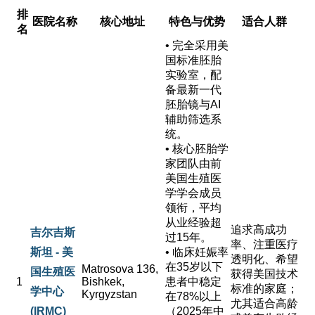
排
医院名称
核心地址
特色与优势
适合人群
名
• 完全采用美
国标准胚胎
实验室，配
备最新一代
胚胎镜与AI
辅助筛选系
统。
• 核心胚胎学
家团队由前
美国生殖医
学学会成员
领衔，平均
从业经验超
追求高成功
吉尔吉斯
过15年。
率、注重医疗
斯坦 - 美
• 临床妊娠率
透明化、希望
在35岁以下
Matrosova 136,
国生殖医
获得美国技术
1
Bishkek,
患者中稳定
标准的家庭；
学中心
Kyrgyzstan
在78%以上
尤其适合高龄
(IRMC)
（2025年中