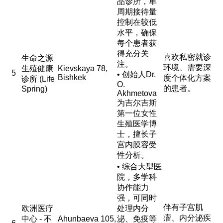
品诊所，单
周期接待量
控制在较低
水平，确保
每个患者获
得充分关
喜欢私密就诊
生命之源
注。
环境、需要深
生殖健康
Kievskaya 78,
5
• 创始人Dr.
Bishkek
度个体化方案
诊所 (Life
O.
的患者。
Spring)
Akhmetova
为吉尔吉斯
第一位女性
生殖医学博
士，擅长子
宫内膜容受
性分析。
• 综合大型医
院，多学科
协作能力
强，可同时
伴有子宫肌
欧洲医疗
处理内分
瘤、内分泌疾
中心 - 不
Ahunbaeva 105,
泌、免疫等