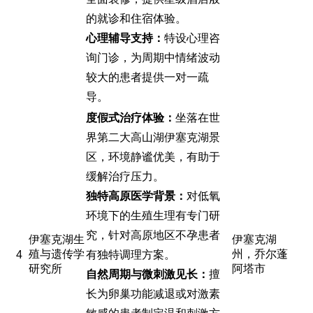
的就诊和住宿体验。
心理辅导支持：
特设心理咨
询门诊，为周期中情绪波动
较大的患者提供一对一疏
导。
度假式治疗体验：
坐落在世
界第二大高山湖伊塞克湖景
区，环境静谧优美，有助于
缓解治疗压力。
独特高原医学背景：
对低氧
环境下的生殖生理有专门研
究，针对高原地区不孕患者
伊塞克湖生
伊塞克湖
殖与遗传学
州，乔尔蓬
4
有独特调理方案。
研究所
阿塔市
自然周期与微刺激见长：
擅
长为卵巢功能减退或对激素