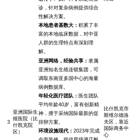
诊，针对复杂病例提供综合
性解决方案。
本地患者基数大：
积累了丰
富的本地临床数据，对中亚
人群的生理特点有深刻理
解。
亚洲网络，经验共享：
隶属
亚洲知名生殖连锁集团，可
调取东南亚多国中心的海量
病例数据库。
年轻化医疗团队：
医生团队
平均年龄40岁，富有创新精
比什凯克市
亚洲国际生
神，擅于采纳国际最新的促
斯维尔德洛
殖医院（比
夫区，靠近
3
排卵方案。
什凯克院
国际商务中
环境设施现代：
2023年完成
区）
心
全面装修，提供星级酒店般