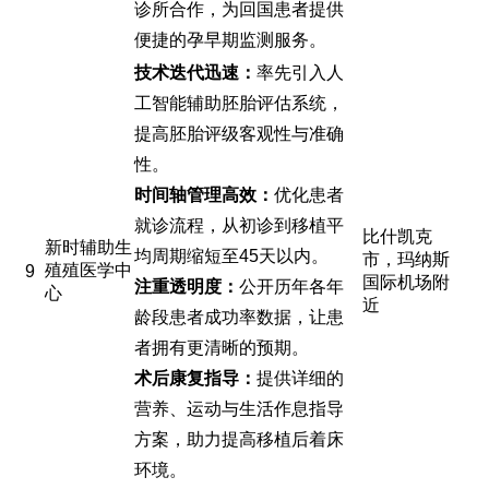
诊所合作，为回国患者提供
便捷的孕早期监测服务。
技术迭代迅速：
率先引入人
工智能辅助胚胎评估系统，
提高胚胎评级客观性与准确
性。
时间轴管理高效：
优化患者
就诊流程，从初诊到移植平
比什凯克
新时辅助生
均周期缩短至45天以内。
市，玛纳斯
殖殖医学中
9
国际机场附
注重透明度：
公开历年各年
心
近
龄段患者成功率数据，让患
者拥有更清晰的预期。
术后康复指导：
提供详细的
营养、运动与生活作息指导
方案，助力提高移植后着床
环境。