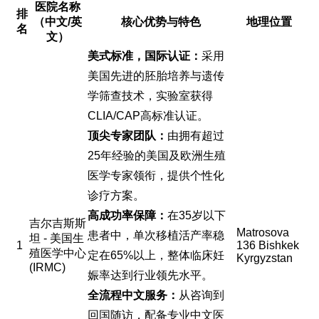
医院名称
排
（中文/英
核心优势与特色
地理位置
名
文）
美式标准，国际认证：
采用
美国先进的胚胎培养与遗传
学筛查技术，实验室获得
CLIA/CAP高标准认证。
顶尖专家团队：
由拥有超过
25年经验的美国及欧洲生殖
医学专家领衔，提供个性化
诊疗方案。
高成功率保障：
在35岁以下
吉尔吉斯斯
Matrosova
患者中，单次移植活产率稳
坦 - 美国生
1
136 Bishkek
殖医学中心
定在65%以上，整体临床妊
Kyrgyzstan
(IRMC)
娠率达到行业领先水平。
全流程中文服务：
从咨询到
回国随访，配备专业中文医