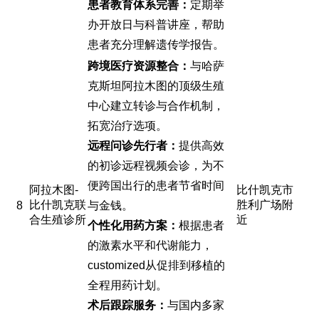
患者教育体系完善：
定期举
办开放日与科普讲座，帮助
患者充分理解遗传学报告。
跨境医疗资源整合：
与哈萨
克斯坦阿拉木图的顶级生殖
中心建立转诊与合作机制，
拓宽治疗选项。
远程问诊先行者：
提供高效
的初诊远程视频会诊，为不
便跨国出行的患者节省时间
阿拉木图-
比什凯克市
比什凯克联
胜利广场附
8
与金钱。
合生殖诊所
近
个性化用药方案：
根据患者
的激素水平和代谢能力，
customized从促排到移植的
全程用药计划。
术后跟踪服务：
与国内多家