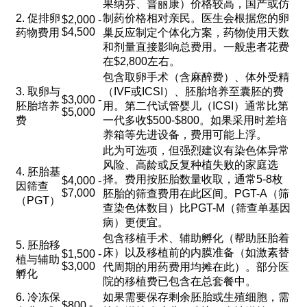
果纳芬、普丽康）价格较高，国产或仿
2. 促排卵
制药价格相对亲民。医生会根据您的卵
$2,000 -
$4,500
药物费用
巢反应制定个体化方案，药物使用天数
和剂量直接影响总费用。一般患者花费
在$2,800左右。
包含取卵手术（含麻醉费）、体外受精
3. 取卵与
（IVF或ICSI）、胚胎培养至囊胚的费
$3,000 -
胚胎培养
用。第二代试管婴儿（ICSI）通常比第
$5,000
费
一代多收$500-$800。如果采用时差培
养箱等先进设备，费用可能上浮。
此为可选项，但强烈建议有染色体异常
风险、高龄或反复种植失败的家庭选
4. 胚胎基
择。费用按胚胎数量收取，通常5-8枚
$4,000 -
因筛查
$7,000
胚胎的筛查费用在此区间。PGT-A（筛
（PGT）
查染色体数目）比PGT-M（筛查单基因
病）更便宜。
包含移植手术、辅助孵化（帮助胚胎着
5. 胚胎移
床）以及移植前的内膜准备（如激素替
$1,500 -
植与辅助
$3,000
代周期的用药费用均摊在此）。部分医
孵化
院的移植费已包含在总套餐中。
6. 冷冻保
如果需要保存剩余胚胎或生殖细胞，需
$800 -