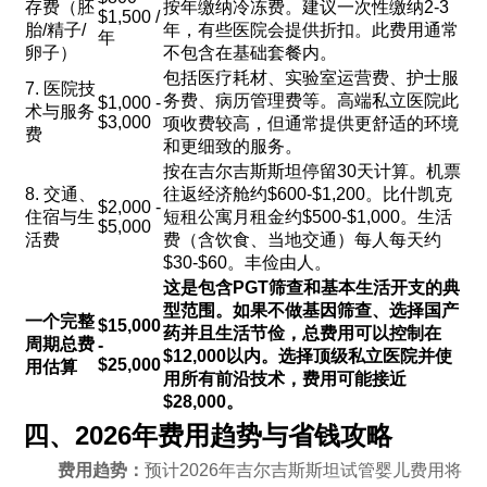
存费（胚
按年缴纳冷冻费。建议一次性缴纳2-3
$1,500 /
胎/精子/
年，有些医院会提供折扣。此费用通常
年
卵子）
不包含在基础套餐内。
包括医疗耗材、实验室运营费、护士服
7. 医院技
务费、病历管理费等。高端私立医院此
$1,000 -
术与服务
$3,000
项收费较高，但通常提供更舒适的环境
费
和更细致的服务。
按在吉尔吉斯斯坦停留30天计算。机票
8. 交通、
往返经济舱约$600-$1,200。比什凯克
$2,000 -
住宿与生
短租公寓月租金约$500-$1,000。生活
$5,000
活费
费（含饮食、当地交通）每人每天约
$30-$60。丰俭由人。
这是包含PGT筛查和基本生活开支的典
型范围。如果不做基因筛查、选择国产
一个完整
$15,000
药并且生活节俭，总费用可以控制在
周期总费
-
$12,000以内。选择顶级私立医院并使
$25,000
用估算
用所有前沿技术，费用可能接近
$28,000。
四、2026年费用趋势与省钱攻略
费用趋势：
预计2026年吉尔吉斯斯坦试管婴儿费用将