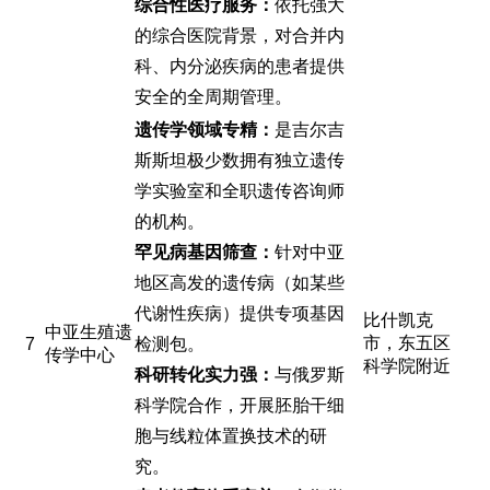
综合性医疗服务：
依托强大
的综合医院背景，对合并内
科、内分泌疾病的患者提供
安全的全周期管理。
遗传学领域专精：
是吉尔吉
斯斯坦极少数拥有独立遗传
学实验室和全职遗传咨询师
的机构。
罕见病基因筛查：
针对中亚
地区高发的遗传病（如某些
代谢性疾病）提供专项基因
比什凯克
中亚生殖遗
市，东五区
7
检测包。
传学中心
科学院附近
科研转化实力强：
与俄罗斯
科学院合作，开展胚胎干细
胞与线粒体置换技术的研
究。