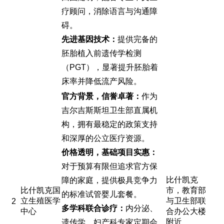
疗顾问，消除语言与沟通障
碍。
先进基因技术：
提供完备的
胚胎植入前遗传学检测
（PGT），显著提升胚胎着
床率并降低流产风险。
官方背景，信誉卓著：
作为
吉尔吉斯斯坦卫生部直属机
构，拥有最稳定的政策支持
和深厚的公立医疗资源。
价格透明，基础项目实惠：
对于预算有限但追求官方保
比什凯克
障的家庭，提供极具竞争力
比什凯克国
市，教育部
的标准试管婴儿套餐。
立生殖医学
与卫生部联
2
多学科联合诊疗：
内分泌、
中心
合办公大楼
附近
遗传学、妇产科专家定期会