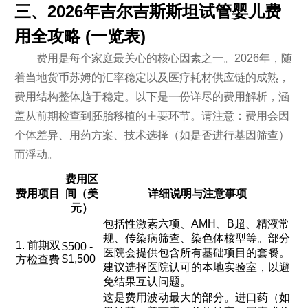
三、2026年吉尔吉斯斯坦试管婴儿费
用全攻略 (一览表)
费用是每个家庭最关心的核心因素之一。2026年，随
着当地货币苏姆的汇率稳定以及医疗耗材供应链的成熟，
费用结构整体趋于稳定。以下是一份详尽的费用解析，涵
盖从前期检查到胚胎移植的主要环节。请注意：费用会因
个体差异、用药方案、技术选择（如是否进行基因筛查）
而浮动。
费用区
费用项目
间（美
详细说明与注意事项
元）
包括性激素六项、AMH、B超、精液常
规、传染病筛查、染色体核型等。部分
1. 前期双
$500 -
医院会提供包含所有基础项目的套餐。
$1,500
方检查费
建议选择医院认可的本地实验室，以避
免结果互认问题。
这是费用波动最大的部分。进口药（如