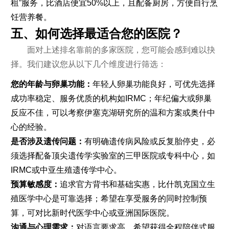
租”服务，比酒店便宜50%以上，且配备厨房，方便自行烹
饪营养餐。
五、如何选择最适合您的医院？
面对上述排名靠前的多家医院，您可能会感到难以抉
择。我们建议您从以下几个维度进行筛选：
您的年龄与卵巢功能：
年轻人卵巢功能良好，可优先选择
成功率稳定、服务优质的机构如IRMC；年纪偏大或卵巢
反应不佳，可以考察伊塞克湖研究所的温和方案或奥什中
心的经验。
是否涉及遗传问题：
有明确遗传病风险或反复胎停史，必
须选择配备顶尖遗传学实验室的三甲医院或专科中心，如
IRMC或中亚生殖遗传学中心。
预算敏感度：
追求官方背书和基础实惠，比什凯克国立生
殖医学中心是可靠选择；希望在享受服务的同时控制预
算，可对比新时代医学中心或亚洲国际医院。
沟通与心理需求：
对语言要求高、希望获得全程陪伴式服